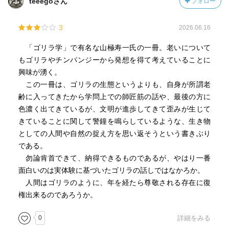
teeegoさん
フォロー
3
2026.06.16
「ゴリラ学」で有名な山極寿一氏の一冊。老いについて
もゴリラやチンパンジーから発想を得て考えていることに
興味が湧く。
この一冊は、ゴリラの生態というよりも、自身が所謂老
齢に入ってきたから学問上での師匠筋の話や、最後の方に
色濃く出てきているが、文明が進歩してきて歪みが生じて
きていることに関して警鐘を鳴らしているような、生き物
としての人間や自然の捉え方を思い返そうという書きぶり
である。
勿論肯首できて、納得できるものであるが、やはり一番
面白いのは実体験に基づいたゴリラの話しではなかろか。
人間はゴリラのように、年を経たら尊敬される存在に復
権出来るのであろうか。
0
詳細をみる