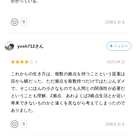
かかっている。
だったり、大切な原風景だったりが、ふとしたきっかけで
新たな意味をおびて立ち現れてくるのが、老年期だけに許
された”過去との出会い直し”では。
0
詳細をみる
（老いの気構え）
・生命にとって、老いは治すものではなく、共存するも
yosh712さん
フォロー
の。老人には、世の中を祝福したり、楽しさや笑いをもた
らす存在として、子どもたちに生きる力を与える存在とし
4
2025.08.11
ての美しさがある。老いを忌避することなく、人生後半戦
において、いかに美しく老いるかを考えないといけない。
これからの生き方は、複数の拠点を持つことという提案は
・限られた時間軸の中で死をとらえるからこそ、人は生き
目から鱗だった。ただ拠点を複数持つだけではたぶんダメ
る意味を考える。無限にやり直せるなら、いつまでに何を
で、そこにほんの小さなものでも人間との関係性が必要だ
達成しないといけないという必要は何もなく、時間軸の中
ということも理解。2拠点、あわよくば3拠点生活とか近い
で、ゴールに向かって流れとして意味のある物語を作る必
将来できないものかと遠くを見ながら考えてしまったので
要がない。
ありました。
・人は老いとともに、身体が自然に合わせるようになる。
自然の時間にゆっくりと身を委ね、効率とは無縁の生命の
0
詳細をみる
根源的な喜びに立ち返ることが老年期の大きな特権。そこ