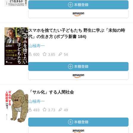
集団の違い
ゴリラは家族的な集団しか持たず、複数の家族で集まらな
い。
チンパンジーは家族がなく、共同体的な集団しかない。
人間だけが「家族」と「複数の家族を含む共同体」という
スマホを捨てたい子どもたち 野生に学ぶ「未知の時
重層構造の社会を作った。人間だけが相手の側に立って考
代」の生き方 (ポプラ新書 184)
えられるから両立できるようになった。
山極寿一
600
3.65
54
自己主張
ゴリラのドラミングは宣戦布告ではなく（相手と自分が対
等だという）自己主張。メスはしばしば興奮しているオス
をなだめる。
チンパンジーは胸を叩く代わりに周囲を叩いたり、足を踏
「サル化」する人間社会
みならしたりする。
人間は歌舞伎の見得というポーズがそれに当てはまる。
山極寿一
493
3.73
49
ゴリラは負けない
負けるポーズが存在しない。
オス同士がぶつかりそうになっていると、別のオスやメス