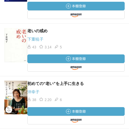
れが形成された根源である二足歩行。なるほどと思える理
論だった。そのまま、ずるずると引き込まれる一冊。
＊＊＊
老いの戒め
Ⅰ章
下重暁子
43
3.14
5
人間だけが長い時間をかけて老いと向き合う。動物は基本
的に繁殖能力がなくなったら死ぬので長い老年期がない。
人間社会は「離乳期」「思春期」「老年期」という固有の
三要素から成り立っている。
初めての“老い”を上手に生きる
（動物にはなし）
沖幸子
介護を人類の進化史にたどると、最古の例は180万年ぐらい
38
2.20
6
前。
介護は猿や類人猿にはない人間に特異な行為。
人間は700万年前に二足で立ち、産道を拡げられなくなっ