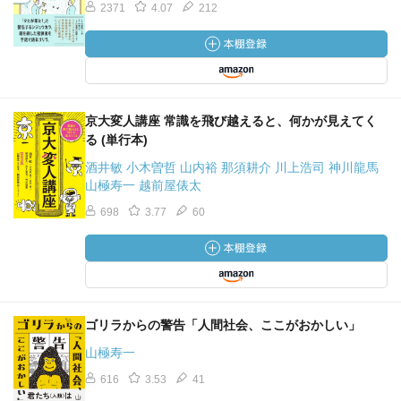
2371
4.07
212
ゴリラは父親が子育てする
ゴリラの赤ちゃんが離乳したら、母ゴリラは父ゴリラに預
け、育児を任せる。子供たちは一日中父親の後をついて回
る。かたや母ゴリラは、育児から解放されて発情し、次の
京大変人講座 常識を飛び越えると、何かが見えてく
子供をつくる。メスは別のオスのもとへ走る場合もある
る (単行本)
が、子供たちは父ゴリラのもとに残る。
酒井敏 小木曽哲 山内裕 那須耕介 川上浩司 神川龍馬
山極寿一 越前屋俵太
育児をするとイケメンになる
名古屋の東山動物園で、世界的に有名になったイケメンゴ
698
3.77
60
リラのシャバーニは、10歳ごろにオーストラリアの動物園
から来たが、当時はどうしようもないヤクザなゴリラだっ
た。だが、子供ができて育児するようになると、がらりと
変わってカッコよくなった。
＊現在、家族と暮らすゴリラのオスは日本に3頭のみ（京
ゴリラからの警告「人間社会、ここがおかしい」
都、名古屋、東京）。
山極寿一
616
3.53
41