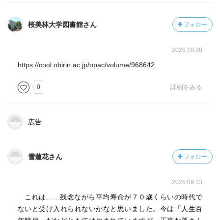
ち合う（ひらかれた大きな気構え）、見返りを求めない
（自信）、の３要素が、人間の成熟度の指標ではない
桜美林大学図書館さん
フォロー
か。」
2025.10.28
【もう少し詳しい内容の覚え書き】
https://cool.obirin.ac.jp/opac/volume/968642
・考え方ひとつで、老いは新しい価値をもって私たちのな
0
詳細をみる
かに立ち上がってくる。年をとることを「さびしい」「苦
しい」と感じる方も多いが、それは”老い方”が間違ってい
る。
広告
・老いは気候変動に似ていて、生物圏に共通なグローバル
な現象だが、現れ方は生物の種類によって異なる。特に人
間では生物としての特徴だけでなく、生きてきた文化の違
雪蓮花さん
フォロー
いが色濃く現れる。自然の存在である人間と歴史的な構築
物である文化の調和が成り立つかに目を向ける必要があ
2025.09.13
る。
これは……残念ながら平均寿命が７０歳くらいの時代で
・医療技術の発達や情報通信革命といった変化で、譲り、
ないと受け入れられないかなと思いました。今は「人生百
伝え、寄り添うことが魅力だった老境の心構えが、壮年期