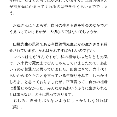
年時代」だなどともてはやされていますが。正直お孫さん
の競い、獲得し、自己主張するままに続いていくようにな
が祖父母にかまってくれるのは中学生くらいまででしょ
った。これでは平和な世代交代が起きず、生物圏の原則に
う。
反して世代間の葛藤が増え、社会が不安定になってしま
う。
お孫さんにたよらず、自分の生きる道を社会のなかでど
・これまで科学技術は個人の能力を拡大し、その積として
う見つけていけるかが、大切なのではないでしょうか。
の文明の力を増大してきたが、それでは地球が壊れてしま
う。技術でなく知恵を使いながら、地球や生物圏に優しい
山極先生の恩師である今西錦司先生とかの生きざまも紹
人間の暮らしをデザインする必要があるが、それは利他の
介されています。それはそれですばらしいのですが。
精神と遊び心に満ちた高齢者の役割。
レベルはちがうんですが、私の祖母もふたりとも元気
で、八十代で死ぬまでぴんしゃんしていましたので、ああ
（老いの力）
いうのが普通だと思っていました。田舎にきて、六十代く
・いまはインターネットの普及で、新しいことは若者たち
らいからボケたことを言っている年寄りをみて「しっかり
のほうがよほどよく知っている。そんな時代には情報（知
しろよ」と思っておりましたが。正直言って、自分の祖母
識）ではなく、マナーやエチケット、心の持ち方といった
は普通じゃなかった、みんながああいうふうに生きられる
身体知である「知恵」こそが、高齢者から次の世代への贈
とは限らない、と今は思っております。
り物となる。
むしろ、自分もボケないようにしっかりしなければ
・見返りを求めずに奉仕し合う家族と、ギブアンドテイク
（笑）。
が原則の共同体は編成原理がまったく異なり、本来はぶつ
かり合う。人間は共感力が高まり、相手の側に立って考え