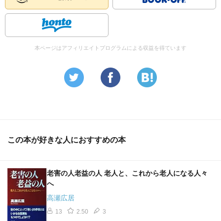
果、出産は命がけの一大事となり、経験のあるおばあちゃ
んの力を借りることが欠かせなくなった。さらに、一度に
多くの子を産むのが難しくなり、次の妊娠ができない授乳
期を早く終わらせ、出産間隔を短くして多産しないといけ
本ページはアフィリエイトプログラムによる収益を得ています
なくなった。だから、おばあちゃんの子育て、つまりは共
同保育が非常に重要となってきた。多の動物が数年ある授
乳期が終わると、普通の食事をするのと違い、人間だけが1
年ほどの短い授乳期を終え、離乳食という特有の食生活を
するようにもなった。
この共同保育を通じ、人間は家族という集団と、共同体と
この本が好きな人におすすめの本
いう集団の両方に所属することになる。類人猿もサルも、
自分に利益がなければ集団を離れるが、人間だけはそうで
はなく、他の人や集団の利益になるためにそこに属し、力
老害の人老益の人 老人と、これから老人になる人々
を貸す。そこに、相手の気持ちをおもんぱかる「共感力」
へ
があるからだという。
高瀬広居
人間社会だけにある「離乳期」「思春期」「老年期」。こ
13
2.50
3