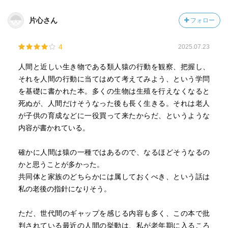
には、刻一刻と変化する自然の予兆に心躍る豊かさもあ
り、美しい時間が未来から流れ込んでくる。
片心さん
フォロー
4
2025.07.23
人間と近しい生き物である類人猿の行動を観察、把握し、
それを人間の行動に当てはめて考えてみよう、という学問
を基礎に書かれた本。多くの生物は生殖を行えなくなると
死ぬが、人間だけそうなった後も長く生きる。それは老人
が子供の育成などに一役買って来たからだ、というような
内容が書かれている。
確かに人間は猿の一種ではあるので、なるほどそうなるの
かと思うことが多かった。
共同体と家族のどちらかには属しておくべき、という話は
私の老後の指針になりそう。
ただ、世代間のギャップを感じる内容も多く、この本で批
判されている最近の人間の挙動は、私が老年期に入るころ