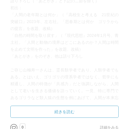
語り下ろし（「あとがき」と下記の二節を除く）
初出：
「人間の老年期とは何か」（『高校生と考える 21世紀の
突破口』2023年、左右社。「思春期とは何か ゴリラから
の提言」を改題、改稿）
「自然の時間を取り戻す」（『現代思想』2024年1月号、青
土社。「人間と動物の境界はどこにあるのか？人間は時間
を止めて文明を作った」を改題、改稿）
「あとがき」をのぞき、他は語り下ろし
ご存じ山極寿一さんは、霊長類学者であり、人類学者でも
ある。とはいえ、ゴリゴリの理系学者ではなく、哲学にも
精通し、人間の特徴が「共感力」だと強調しながら、人間
として老いを生きる価値を語っていく。一見、特に専門で
あるゴリラなど類人猿の生態を例にあげて、人間が本来忘
れてしまった、失ってしまった部分を取り戻そう、回帰し
よう、という話かなと思えるが、そうではなかった。あく
続きを読む
まで、類人猿にも、サルにもない、人間だからこうだ、と
いう面にスポットを当てて、老いて生きることをバックア
0
詳細をみる