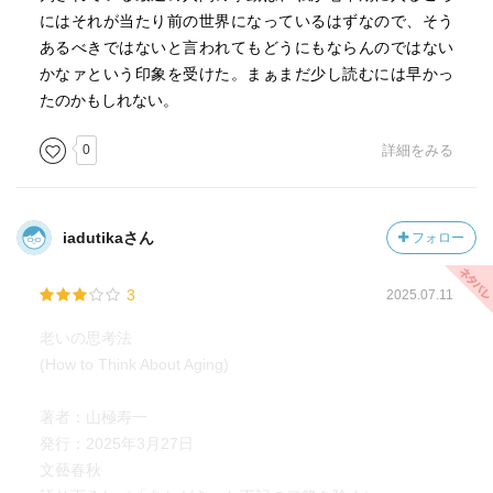
にはそれが当たり前の世界になっているはずなので、そう
あるべきではないと言われてもどうにもならんのではない
かなァという印象を受けた。まぁまだ少し読むには早かっ
たのかもしれない。
0
詳細をみる
iadutikaさん
フォロー
3
2025.07.11
老いの思考法
(How to Think About Aging)
著者：山極寿一
発行：2025年3月27日
文藝春秋