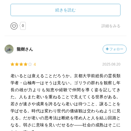
られるようになって両立できたが、功利性から一歩引いて
続きを読む
全体を俯瞰し、調整力、仲介力のある高齢者の存在が大き
い。
0
詳細をみる
（老いとライフスタイル）
・異なる世代間をつなぐのは「自然」。日々変化する複雑
なものを媒介にしないと、子どもの知的好奇心の発露とし
龍樹さん
フォロー
ての学びの場は発動することはないし、互いの協働作業も
生まれない。「直感力」や「想像力」を鍛えるには、経験
4
2025.08.20
値を豊富に持ち、時間もある高齢者が一緒に考える役割は
大きい。
老いるとは衰えることだろうか。京都大学前総長の霊長類
・動物の社会では性交渉はオスとメスを結びつけないの
学者・山極寿一はそうは見ない。ゴリラの群れを観察し年
で、男女を結びつけておくファクターとして、性はとても
長の雄が力よりも知恵や経験で仲間を導く姿を記してき
弱い。むしろ互いを思う共感力が、人間の家族と共同体を
た。人もまた老いを重ねることで見えてくる世界がある。
成立させてきたことを忘れてはいけない。
若さが速さや成果を誇るなら老いは待つこと、譲ることを
学ばせる。時代は変わり世代の価値観は交わらぬように見
（忘れがたきもの）
える。だが老いの思考法は断絶を埋め人と人を結ぶ回路と
・老年期の大きな楽しみの１つは、身体に眠っていた過去
なる。弱さに意味を見いだせるか――社会の成熟はそこに
の記憶との再会ではないか。人生のなかでの幸福な出会い