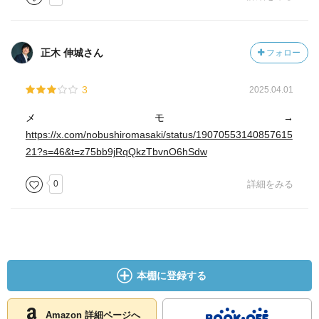
ップしていく本である。
見境のない性欲を「獣のように」と表現するが、これは全
正木 伸城さん
フォロー
くの逆だそうである。
性暴力、とくにレイプが起きるのは人間だけで、動物はこ
3
2025.04.01
の面で礼儀正しい。メスが発情しなければ、オスは発情で
きないので、レイプはない。獣からしたら「人間のよう
メモ→
に」が正解の表現となる。
https://x.com/nobushiromasaki/status/19070553140857615
21?s=46&t=z75bb9jRqQkzTbvnO6hSdw
これだけでも、ああそうか、意外、と思えるが、考えたら
当然かも。動物たちは、繁殖力がなくなったら死んでいく
0
詳細をみる
のに、人間だけはそうでなくなっても生きている。子育て
を手伝うためだ、とよく解説されるが、堅苦しくいうと
「共同保育」というそうである。そして、その根本は二足
歩行にあるそうである。
本棚に登録する
二足歩行となり、前足が手として自由を得た代償として、
人類は難産という宿命を背負った。歩行しやすいように骨
盤がコンパクト化し、産道を拡げにくくなった。その結
Amazon 詳細ページへ