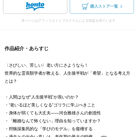
購入ストア一覧
本ページはアフィリエイトプログラムによる収益を得ています
作品紹介・あらすじ
〈さびしい、苦しい〉老い方にさようなら！
世界的な霊長類学者が教える、人生後半戦が「希望」となる考え方
とは？
・人間はなぜ“人生後半戦”が長いのか？
・“老いるほど美しくなる”ゴリラに学ぶべきこと
・身体が弱くても大丈夫――河合雅雄さんの創造性
・「離婚なんて怖くない」理由を知っていますか？
・狩猟採集民的な「学びのモデル」を復権する
・過去との出会い直しは、老年期の最大の特権……etc.