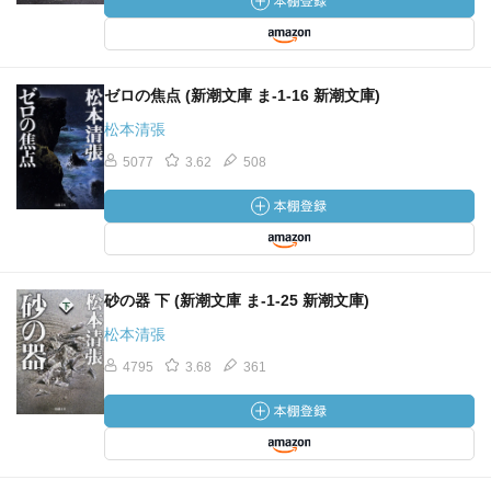
ゼロの焦点 (新潮文庫 ま-1-16 新潮文庫)
松本清張
5077
3.62
508
砂の器 下 (新潮文庫 ま-1-25 新潮文庫)
松本清張
4795
3.68
361