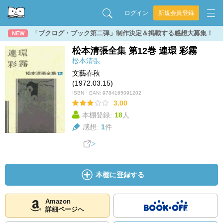
ログイン
新規会員登録
「ブクログ・ブック第二弾」制作決定＆掲載する感想大募集！
NEW
松本清張全集 第12巻 連環 彩霧
松本清張
文藝春秋
(1972.03.15)
ISBN・EAN:
9784165091202
3.00
本棚登録:
18
人
感想:
1
件
本棚に登録する
Amazon
詳細ページへ