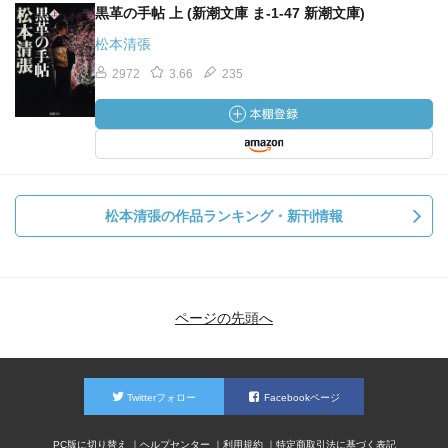
黒革の手帖 上 (新潮文庫 ま-1-47 新潮文庫)
松本清張
2972
3.66
235
松本清張の作品ランキング・新刊情報
ページの先頭へ
Twitterフォロー
Facebookページ
PC版に切り替え
ヘルプセンター
利用規約
特定商取引法に基づく表記