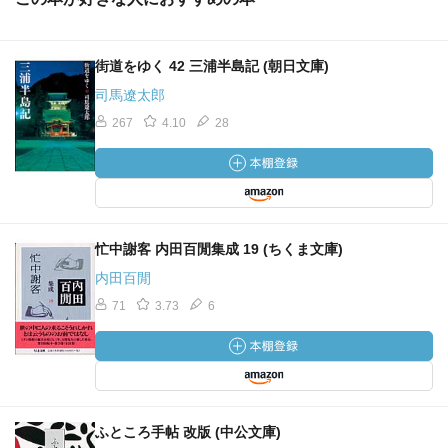
街道をゆく 42 三浦半島記 (朝日文庫)
司馬遼太郎
267
4.10
28
忙中謝客 内田百閒集成 19 (ちくま文庫)
内田百閒
71
3.73
6
ふところ手帖 改版 (中公文庫)