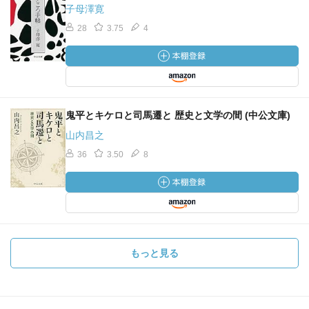
子母澤寛
28
3.75
4
鬼平とキケロと司馬遷と 歴史と文学の間 (中公文庫)
山内昌之
36
3.50
8
もっと見る