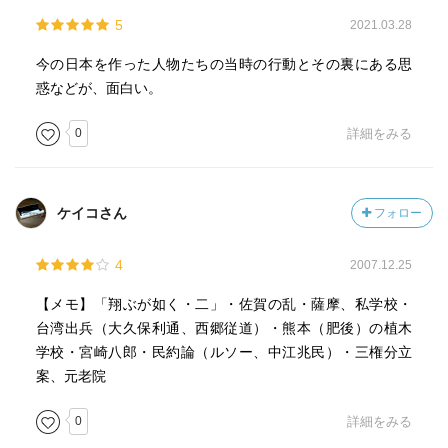
5
2021.03.28
今の日本を作った人物たちの当時の行動とその裏にある思
惑などが、面白い。
0
詳細をみる
ケイコさん
フォロー
4
2007.12.25
【メモ】「翔ぶが如く・二」・佐賀の乱・薩摩、私学校・
台湾出兵（大久保利通、西郷従道）・熊本（肥後）の植木
学校・宮崎八郎・民約論（ルソー、中江兆民）・三権分立
案、元老院
0
詳細をみる