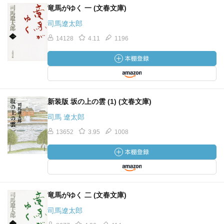
竜馬がゆく 一 (文春文庫)
司馬遼太郎
14128
4.11
1196
新装版 坂の上の雲 (1) (文春文庫)
司馬 遼太郎
13652
3.95
1008
竜馬がゆく 二 (文春文庫)
司馬遼太郎