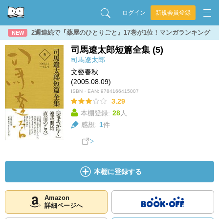
ログイン
新規会員登録
2週連続で『薬屋のひとりごと』17巻が1位！マンガランキング
NEW
司馬遼太郎短篇全集 (5)
司馬遼太郎
文藝春秋
(2005.08.09)
ISBN・EAN:
9784166415007
3.29
本棚登録:
28
人
感想:
1
件
本棚に登録する
Amazon
詳細ページへ