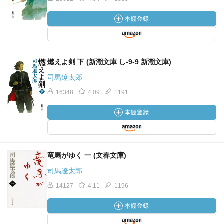
燃えよ剣 下 (新潮文庫 し-9-9 新潮文庫)
司馬遼太郎
16348
4.09
1191
竜馬がゆく 一 (文春文庫)
司馬遼太郎
14127
4.11
1196