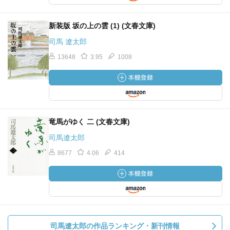
新装版 坂の上の雲 (1) (文春文庫)
司馬 遼太郎
13648
3.95
1008
竜馬がゆく 二 (文春文庫)
司馬遼太郎
8677
4.06
414
司馬遼太郎の作品ランキング・新刊情報