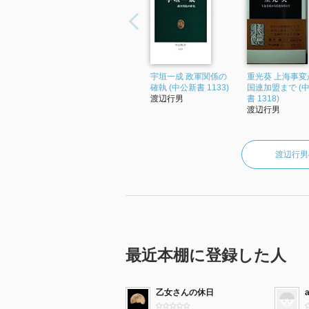
宇垣一成 政軍関係の
重光葵 上海事変
確執 (中公新書 1133)
国連加盟まで (
渡辺行男
書 1318)
渡辺行男
渡辺行男
最近本棚に登録した人
乙女さんの休日