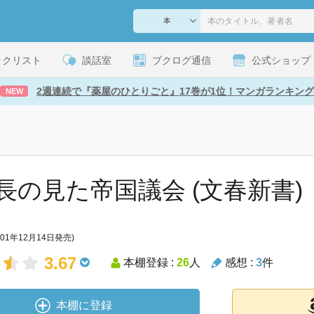
ックリスト
談話室
ブクログ通信
公式ショップ
2週連続で『薬屋のひとりごと』17巻が1位！マンガランキング
NEW
長の見た帝国議会 (文春新書)
001年12月14日発売)
3.67
本棚登録 :
26
人
感想 :
3
件
本棚に登録