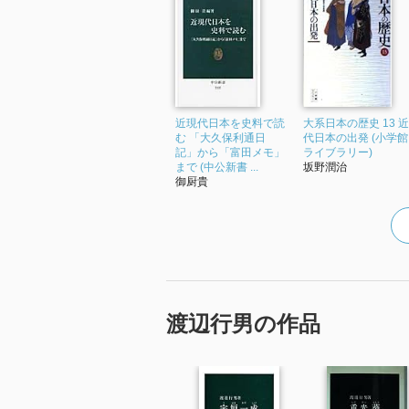
☆☆☆☆☆☆☆ ストーリー
☆☆☆☆☆☆☆ メッセージ性
☆☆☆☆☆☆☆ 冒険性
☆☆☆☆☆☆☆ 読後の個人的な
共感度（空振り三振・一部・参っ
読書の速度（時間がかかった・普
近現代日本を史料で読
大系日本の歴史 13 近
む 「大久保利通日
代日本の出発 (小学館
記」から「富田メモ」
ライブラリー)
［ 関連図書 ］
まで (中公新書 ...
坂野潤治
御厨貴
［ 参考となる書評 ］
渡辺行男の作品