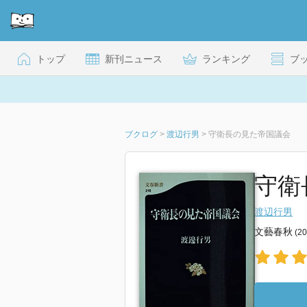
トップ
新刊ニュース
ランキング
ブ
ブクログ
>
渡辺行男
>
守衛長の見た帝国議会
守衛
渡辺行男
文藝春秋
(2