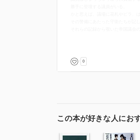
勝手に登壇する議員がいる。
かと思えば、議場に花札やビラ、
その警備にあたった守衛たちが記
それらの記録から覗いた帝国議会
［ 目次 ］
第１部 明治期の議会（帝国議会
第２部 大正期の議会（大正政変
0
第３部 昭和期の議会（陸軍機密
ほか）
［ ＰＯＰ ］
［ おすすめ度 ］
この本が好きな人にお
☆☆☆☆☆☆☆ おすすめ度
☆☆☆☆☆☆☆ 文章