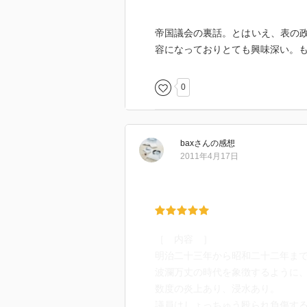
帝国議会の裏話。とはいえ、表の
容になっておりとても興味深い。
0
bax
さん
の感想
2011年4月17日
［ 内容 ］
明治二十三年から昭和二十二年ま
波瀾万丈の時代を象徴するように
数度の炎上あり、浸水あり。
議員はしょっちゅう殴られ負傷す