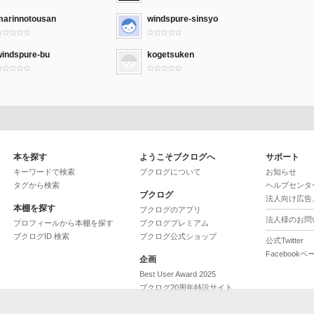
marinnotousan
windspure-sinsyo
windspure-bu
kogetsuken
本を探す
ようこそブクログへ
サポート
キーワードで検索
ブクログについて
お知らせ
タグから検索
ヘルプセンタ
ブクログ
法人向け広告
本棚を探す
ブクログのアプリ
法人様のお問
プロフィールから本棚を探す
ブクログプレミアム
ブクログID 検索
ブクログ公式ショップ
公式Twitter
Facebookペ
企画
Best User Award 2025
ブクログ20周年特設サイト