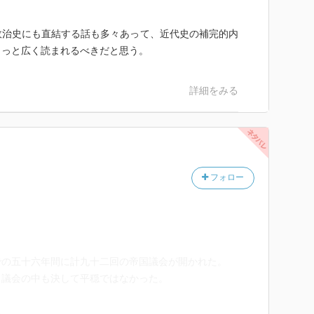
政治史にも直結する話も多々あって、近代史の補完的内
もっと広く読まれるべきだと思う。
詳細をみる
フォロー
での五十六年間に計九十二回の帝国議会が開かれた。
、議会の中も決して平穏ではなかった。
る。