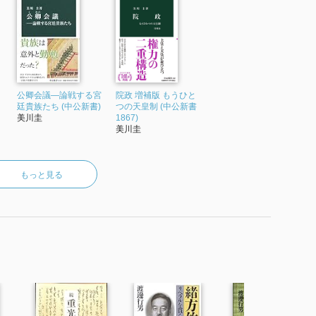
満足度
た！）
通・一気に読んだ）
公卿会議―論戦する宮
院政 増補版 もうひと
廷貴族たち (中公新書)
つの天皇制 (中公新書
美川圭
1867)
美川圭
もっと見る