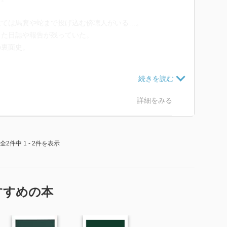
はては馬糞や蛇まで投げ込む傍聴人がいる…。
した日誌や報告が残っていた。
の裏面史。
の開幕；予算案をめぐって；守衛と守衛長）
；集団陳情の傾向；シーメンス事件おこる ほか）
詳細をみる
費事件；金融恐慌と若槻内閣の退陣；最初の普通選挙
全2件中 1 - 2件を表示
すすめの本