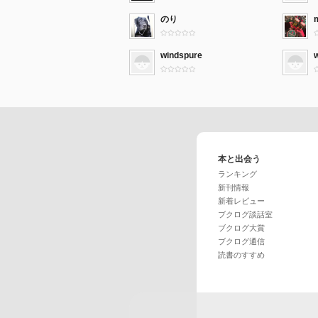
のり
windspure
本と出会う
ランキング
新刊情報
新着レビュー
ブクログ談話室
ブクログ大賞
ブクログ通信
読書のすすめ