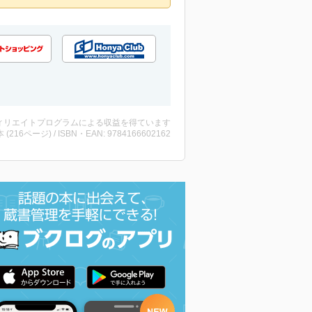
ィリエイトプログラムによる収益を得ています
・本 (216ページ) / ISBN・EAN: 9784166602162