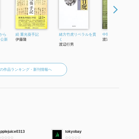
から
続 重光葵手記
緒方竹虎リベラルを貫
中野正剛自決の謎
中公新
伊藤隆
く
渡辺行男
渡辺行男
の作品ランキング・新刊情報へ
applejuice0313
tokyobay