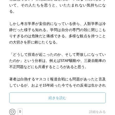
いて、その人たちを思うと、いたたまれない気持ちにな
る。
しかし考古学界が妄信的になっている傍ら、人類学界は冷
静だった様子も知れる。学問は自分の専門の殻に閉じこも
りすぎるのは危険だと痛感できる。多様な観点を持つこと
の大切さを肝に銘じたくなる。
「どうして捏造が起こったのか、そして野放しになってい
たのか」という分析は、例えばSTAP騒動や、三菱自動車の
不正問題などにも共通するところがあると思う。
著者は白熱するマスコミ報道合戦にも問題があったと言及
しているが、およそ15年経った今でもその反省は生かされ
きれていないと感じた。
科学分野のニュースは裏取りがしっかりされていないのに
続きを読む
インパクト重視で記事になってしまうことが、今日でも多
い。
0
詳細をみる