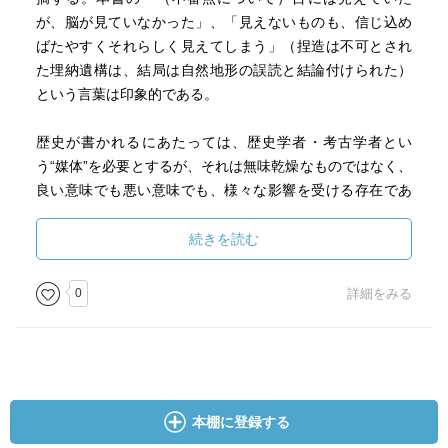
が、脳が見ていなかった」、「見えないものも、信じ込め
ばたやすくそれらしく見えてしまう」（捏造は不可とされ
た埋納遺構は、結局は自然地形の誤読と結論付けられた）
という言葉は印象的である。
歴史が書かれるにあたっては、歴史学者・考古学者とい
う“媒体”を必要とするが、それは無味乾燥なものではなく、
良い意味でも悪い意味でも、様々な影響を受ける存在であ
る。今回の事件は、論争の決着という思惑の下、その媒体
が悪影響を受けた事件と言うことができよう。
続きを読む
もちろん、欠点だらけの「捏造」を見破れなかった責任は
0
詳細をみる
問われて然るべきである。しかし、この事件を「当時の学
者がバカだった」と結論付けるのではなく、他分野でも類
似の事件は十分に起りえる―学問における学者という“媒
体“の危うさを読み込むことができるのではないだろうか。
本棚に登録する