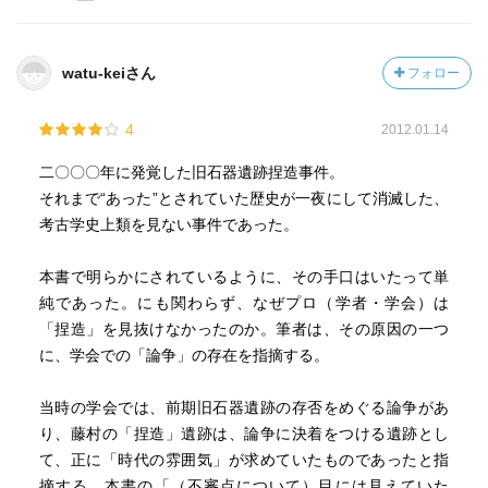
科学界の人やマスコミ界の人は読んで損はない本だと思
う。
watu-keiさん
フォロー
4
2012.01.14
二〇〇〇年に発覚した旧石器遺跡捏造事件。
それまで“あった”とされていた歴史が一夜にして消滅した、
考古学史上類を見ない事件であった。
本書で明らかにされているように、その手口はいたって単
純であった。にも関わらず、なぜプロ（学者・学会）は
「捏造」を見抜けなかったのか。筆者は、その原因の一つ
に、学会での「論争」の存在を指摘する。
当時の学会では、前期旧石器遺跡の存否をめぐる論争があ
り、藤村の「捏造」遺跡は、論争に決着をつける遺跡とし
て、正に「時代の雰囲気」が求めていたものであったと指
摘する。本書の「（不審点について）目には見えていた