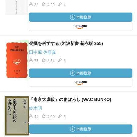
32
4.29
4
発掘を科学する (岩波新書 新赤版 355)
田中琢 佐原真
75
3.64
6
「南京大虐殺」のまぼろし (WAC BUNKO)
鈴木明
44
4.00
5