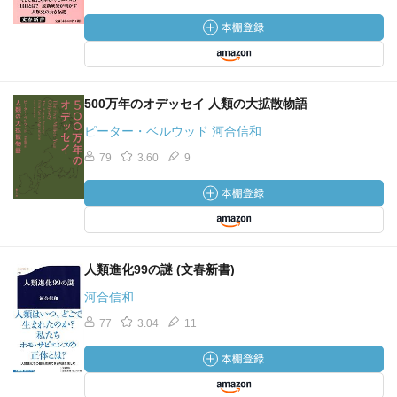
500万年のオデッセイ 人類の大拡散物語
ピーター・ベルウッド 河合信和
79
3.60
9
人類進化99の謎 (文春新書)
河合信和
77
3.04
11