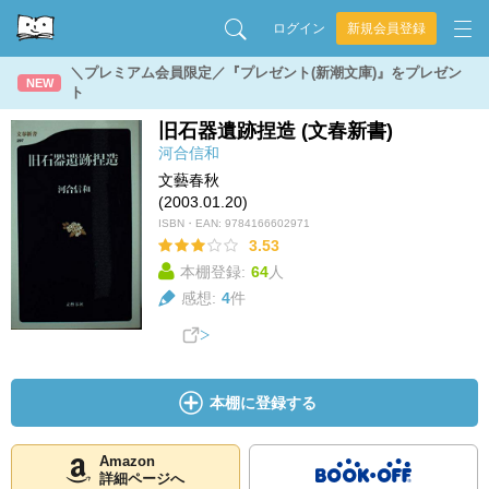
ログイン
新規会員登録
＼プレミアム会員限定／『プレゼント(新潮文庫)』をプレゼン
NEW
ト
旧石器遺跡捏造 (文春新書)
河合信和
文藝春秋
(2003.01.20)
ISBN・EAN:
9784166602971
3.53
本棚登録:
64
人
感想:
4
件
本棚に登録する
Amazon
詳細ページへ