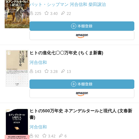
パット・シップマン 河合信和 柴田譲治
225
3.40
22
ヒトの進化七〇〇万年史 (ちくま新書)
河合信和
143
3.28
13
ヒトの500万年史 ネアンデルタールと現代人 (文春新
書)
河合信和
92
3.42
6