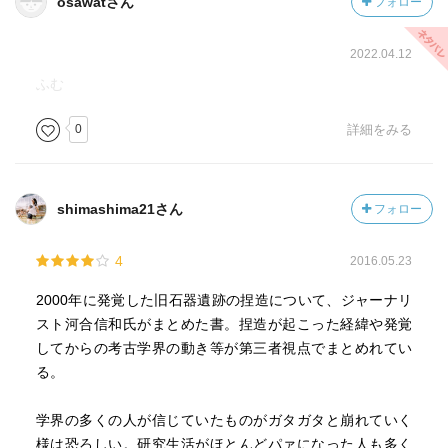
osawatさん
フォロー
2022.04.12
ふむ
0
詳細をみる
shimashima21さん
フォロー
4
2016.05.23
2000年に発覚した旧石器遺跡の捏造について、ジャーナリ
スト河合信和氏がまとめた書。捏造が起こった経緯や発覚
してからの考古学界の動き等が第三者視点でまとめれてい
る。
学界の多くの人が信じていたものがガタガタと崩れていく
様は恐ろしい。研究生活がほとんどパァになった人も多く