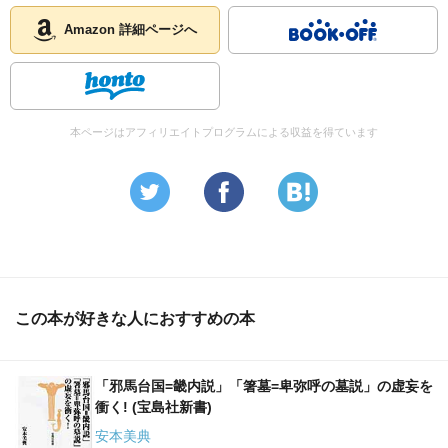
Amazon 詳細ページへ
本ページはアフィリエイトプログラムによる収益を得ています
この本が好きな人におすすめの本
「邪馬台国=畿内説」「箸墓=卑弥呼の墓説」の虚妄を
衝く! (宝島社新書)
安本美典