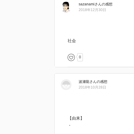
sazanami
さん
の感想
2018年12月30日
社会
0
波瀬龍
さん
の感想
2018年10月28日
【由来】
・