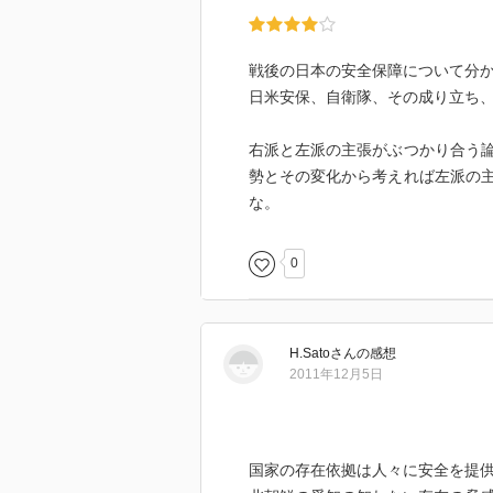
戦後の日本の安全保障について分
日米安保、自衛隊、その成り立ち
右派と左派の主張がぶつかり合う
勢とその変化から考えれば左派の
な。
0
H.Sato
さん
の感想
2011年12月5日
国家の存在依拠は人々に安全を提