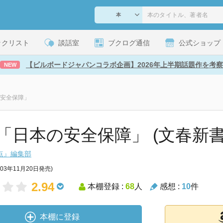
ックリスト
談話室
ブクログ通信
公式ショップ
【ビルボードジャパンコラボ企画】2026年上半期話題作を考察
NEW
安全保障」
「日本の安全保障」 (文春新書
点』編集部
003年11月20日発売)
2.94
本棚登録 :
68
人
感想 :
10
件
本棚に登録