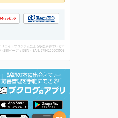
ィリエイトプログラムによる収益を得ています
・本 (288ページ) / ISBN・EAN: 9784166603503