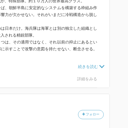
威が、特殊部隊。約１０万人の世界最高クラス。
せば、朝鮮半島に安定的なシステムを構築する枠組み作
影響力が欠かせない。それがいまだに冷戦構造から脱し
のは日本だけ。海兵隊は海軍とは別の独立した組織とし
投入される精鋭部隊。
１つは、その適用ではなく、それ以前の抑止にあるとい
部に示すことで攻撃の意図を持たせない、断念させる。
１つは通常の戦争と違って策謀者が誰か特定できないこ
無効になること。
詳細をみる
できる。
ス」というサイバー攻撃部隊を要請しているらしい。
フォロー