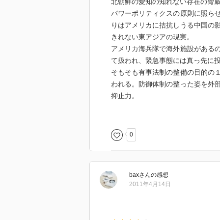
北朝鮮の愛知の知れない存在の脅
パワーポリティクスの原則に照ら
りはアメリカに拮抗しうる中国の
きれない東アジアの現実。
アメリカ海兵隊で海外施設がある
て扱われ、緊急事態には真っ先に
そもそも有事法制の整備の目的の
われる。防御体制の整った姿を外
抑止力。
テロの脅威は２つの側面がある。
と。もう１つはあらゆる国際法が
0
サイバーテロは誰でも行うことが
中国人民解放軍は「ネットフォー
bax
さん
の感想
2011年4月14日