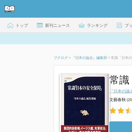
トップ
新刊ニュース
ランキング
ブ
ブクログ
>
『日本の論点』編集部
>
常識「日本の
常識
『日本の論
文藝春秋
(2