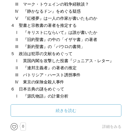
Ⅲ マーク・トウェインの戦争経験談？
Ⅳ 『静かなるドン』をめぐる疑惑
Ⅴ 『紅楼夢』は一人の作家が書いたものか
４ 聖書と宗教書の著者を推定する
Ⅰ 『キリストにならいて』は誰が書いたか
Ⅱ 『旧約聖書』の中の「イザヤ書」の著者
Ⅲ 『新約聖書』の「パウロの書簡」
５ 政治は犯罪の文献をめぐって
Ⅰ 英国内閣を攻撃した投書『ジュニアス・レター』
Ⅱ 『連邦主義者』の著者の推定
Ⅲ パトリシア・ハースト誘拐事件
Ⅳ 東京の保険金殺人事件
６ 日本古典の謎をめぐって
Ⅰ 『源氏物語』の計量分析
Ⅱ 日蓮遺文の著者の推定
７ 文体の変化とこころの変化
続きを読む
Ⅰ 川端康成の文体の変化
Ⅱ 日蓮の文体の変化
0
詳細をみる
８ 日本語の計量分析の課題と限界