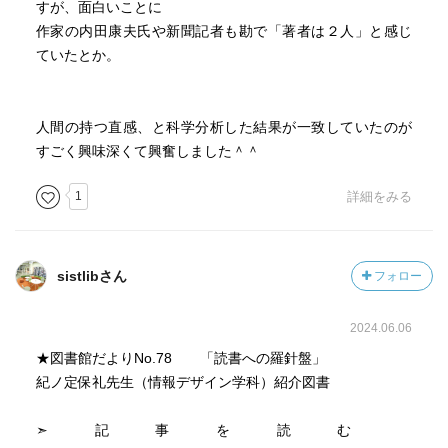
すが、面白いことに
作家の内田康夫氏や新聞記者も勘で「著者は２人」と感じ
ていたとか。
人間の持つ直感、と科学分析した結果が一致していたのが
すごく興味深くて興奮しました＾＾
1
詳細をみる
sistlibさん
フォロー
2024.06.06
★図書館だよりNo.78 「読書への羅針盤」
紀ノ定保礼先生（情報デザイン学科）紹介図書
➣記事を読む