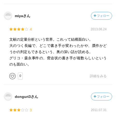
おわりに
参考文献
miyaさん
フォロー
＜引用＞
4
2013.06.24
「物を数える」ことは、人間を人間たらしめた重要な行為
ということになる。（中略）
文献の定量分析という世界。これって結構面白い。
「物を数える」という行為は（中略）自然科学や工学を始
大のつく長編で、どこで書き手が変わったかや、贋作かど
めとする多くの学問分野においては、最も基本的な行為と
うかの判定もできるという、奥の深い話が読める。
なっている。しかし、今もって「物を数える」ということ
グリコ・森永事件の、脅迫状の書き手が複数らしいという
から縁遠い学問分野がある。それは、文学の分野である。
のも面白い。
数学が嫌いだから大学は文学部に進学したという話をよく
耳にするように、世の中では文学のような心の内面にふれ
0
詳細をみる
る学問と数学や統計学のような数を扱う学問とは犬猿の仲
のように思われている。（p11）
donguri3さん
フォロー
3
2011.07.31