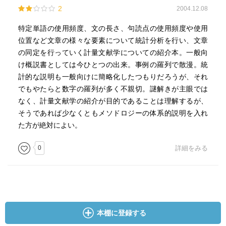
2
2004.12.08
特定単語の使用頻度、文の長さ、句読点の使用頻度や使用
位置など文章の様々な要素について統計分析を行い、文章
の同定を行っていく計量文献学についての紹介本。一般向
け概説書としては今ひとつの出来。事例の羅列で散漫。統
計的な説明も一般向けに簡略化したつもりだろうが、それ
でもやたらと数字の羅列が多く不親切。謎解きが主眼では
なく、計量文献学の紹介が目的であることは理解するが、
そうであれば少なくともメソドロジーの体系的説明を入れ
た方が絶対によい。
0
詳細をみる
本棚に登録する