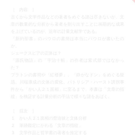
［ 内容 ］
古くから文学作品などの著者をめぐる謎は尽きないが、文
章の数量的な分析から著者を割り出すことに画期的な成果
を上げているのが、近年の計量文献学である。
『新約聖書』のパウロの書簡は本当にパウロが書いたの
か。
シェークスピアの正体は？
『源氏物語』の「宇治十帖」の作者は紫式部ではなかっ
た？
プラトンの書簡や『紅楼夢』、『静かなドン』をめぐる疑
惑、川端康成の文体の変化、パトリシア・ハースト誘拐事
件から「かい人２１面相」に至るまで、本書は「文章の指
紋」を検証する計量分析の手法で様々な謎をあばく。
［ 目次 ］
１ かい人２１面相の脅迫状と文体分析
２ 筆跡鑑定にかわる「文章の指紋」
３ 文学作品と哲学書の著者を推定する