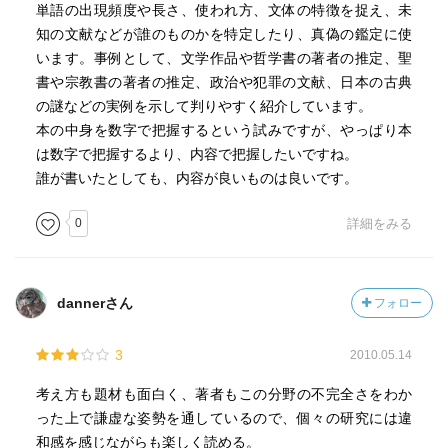
読書の速度（時間がかかった・普通・一気に読んだ）
単語の出現頻度や長さ、使われ方、文体の特徴を捉え、未
知の文献などが誰のものかを特定したり、真偽の鑑定に使
［ 関連図書 ］
います。事例として、文学作品や哲学書の著者の推定、聖
書や宗教書の著者の推定、政治や犯罪の文献、日本の古典
の謎などの実例を示して判りやすく紹介しています。
［ 参考となる書評 ］
本の中身を数字で把握するという試みですが、やっぱり本
は数字で把握するより、内容で把握したいですね。
誰が書いたとしても、内容が良いものは良いです。
0
詳細をみる
dannerさん
フォロー
3
2010.05.14
考え方も題材も面白く、著者もこの分野の不完全さをわか
った上で謙虚な姿勢を通しているので、個々の研究には違
和感を感じながらも楽しく読める。