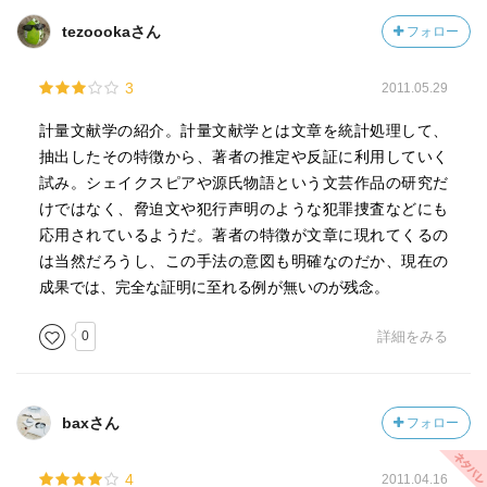
tezoookaさん
フォロー
3
2011.05.29
計量文献学の紹介。計量文献学とは文章を統計処理して、
抽出したその特徴から、著者の推定や反証に利用していく
試み。シェイクスピアや源氏物語という文芸作品の研究だ
けではなく、脅迫文や犯行声明のような犯罪捜査などにも
応用されているようだ。著者の特徴が文章に現れてくるの
は当然だろうし、この手法の意図も明確なのだか、現在の
成果では、完全な証明に至れる例が無いのが残念。
0
詳細をみる
baxさん
フォロー
4
2011.04.16