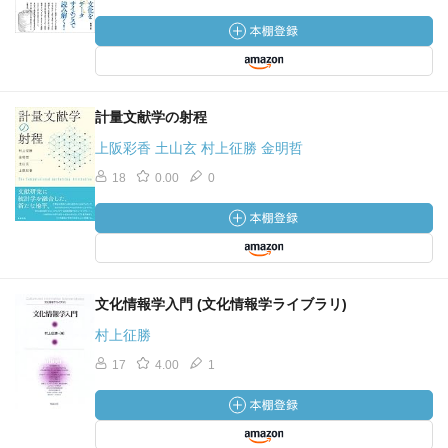
計量文献学の射程
上阪彩香 土山玄 村上征勝 金明哲
18
0.00
0
文化情報学入門 (文化情報学ライブラリ)
村上征勝
17
4.00
1