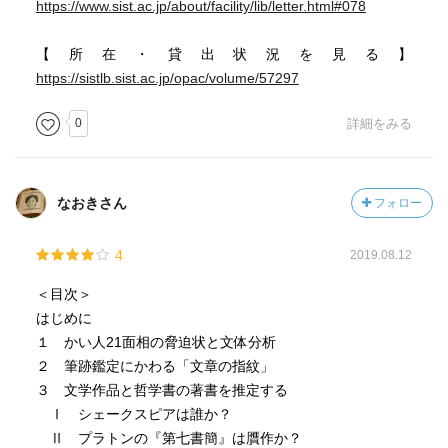
https://www.sist.ac.jp/about/facility/lib/letter.html#078
【所在・貸出状況を見る】
https://sistlb.sist.ac.jp/opac/volume/57297
0
詳細をみる
なおきさん
フォロー
4
2019.08.12
＜目次＞
はじめに
１ かい人21面相の脅迫状と文体分析
２ 筆跡鑑定にかわる「文章の指紋」
３ 文学作品と哲学書の著書を推定する
Ⅰ シェークスピアは誰か？
Ⅱ プラトンの『第七書簡』は贋作か？