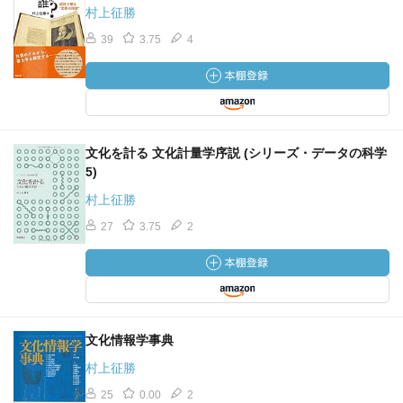
村上征勝
39
3.75
4
文化を計る 文化計量学序説 (シリーズ・データの科学
5)
村上征勝
27
3.75
2
文化情報学事典
村上征勝
25
0.00
2