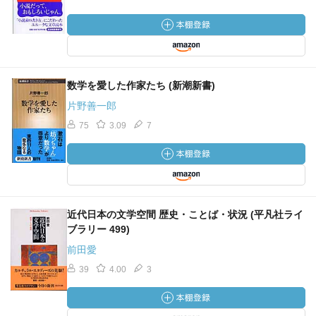
数学を愛した作家たち (新潮新書)
片野善一郎
75
3.09
7
近代日本の文学空間 歴史・ことば・状況 (平凡社ライ
ブラリー 499)
前田愛
39
4.00
3