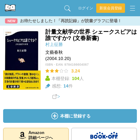
ログイン
新規会員登録
お待たせしました！「再読記録」が読書グラフに登場！
NEW
計量文献学の世界 シェークスピアは
誰ですか? (文春新書)
村上征勝
文藝春秋
(2004.10.20)
ISBN・EAN:
9784166604067
3.24
本棚登録:
104
人
感想:
14
件
本棚に登録する
Amazon
詳細ページへ