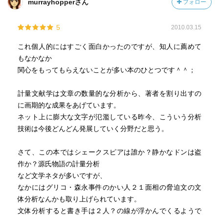
murrayhopperさん
フォロー
5
2010.03.15
これ個人的にはすごく面白かったのですが、知人に薦めて
もなかなか
関心をもってもらえないことが多い本のひとつです＾＾；
計量文献学は文章の数量的な分析から、著者を割り出すの
に画期的な成果をあげています。
ネット上に膨大な文字が氾濫している昨今、こういう分析
技術は今後どんどん発展していく分野だと思う。
さて、この本ではシェークスピアは誰か？静かなドンは盗
作か？源氏物語の計量分析
など文学ネタが多いですが、
なかにはグリコ・森永事件のかい人２１面相の脅迫文の文
体分析なんかも取り上げられています。
文体分析すると書き手は２人？の線が浮かんでくるようで