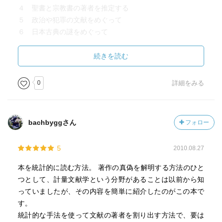
４ 聖書と宗教書の著者を推定する
５ 政治や犯罪の文献をめぐって
６ 日本古典の謎をめぐって
７ 文体の変化とこころの変化
８ 日本語の計量分析の課題と限界
続きを読む
［ ＰＯＰ ］
0
詳細をみる
［ おすすめ度 ］
bachbyggさん
フォロー
☆☆☆☆☆☆☆ おすすめ度
5
2010.08.27
☆☆☆☆☆☆☆ 文章
☆☆☆☆☆☆☆ ストーリー
本を統計的に読む方法。 著作の真偽を解明する方法のひと
☆☆☆☆☆☆☆ メッセージ性
つとして、計量文献学という分野があることは以前から知
☆☆☆☆☆☆☆ 冒険性
っていましたが、その内容を簡単に紹介したのがこの本で
☆☆☆☆☆☆☆ 読後の個人的な満足度
す。
共感度（空振り三振・一部・参った！）
統計的な手法を使って文献の著者を割り出す方法で、要は