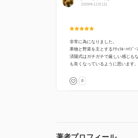
そもそもこれらの発症を引き起こ
2009年12月1日
します。
ゲルソン式などの様々な食事療法
今はおいしくきれいになるために
できる範囲で今から取り入れるこ
非常に為になりました。
果物と野菜を主とするﾅﾁｭﾗﾙ･ﾊｲｼﾞｰﾝ
強いていえばもうすこし、個々の
済陽式はガチガチで厳しい感じも
かるといいなと思いました。
も良くなっているように思います
最終的には先生の病院で受診する
0
著者プロフィール