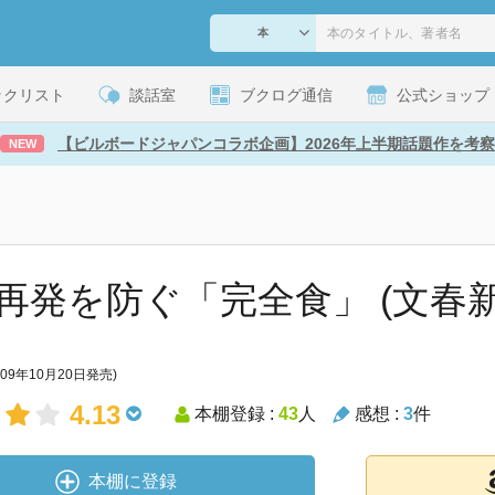
ックリスト
談話室
ブクログ通信
公式ショップ
【ビルボードジャパンコラボ企画】2026年上半期話題作を考察
NEW
再発を防ぐ「完全食」 (文春新
009年10月20日発売)
4.13
本棚登録 :
43
人
感想 :
3
件
本棚に登録