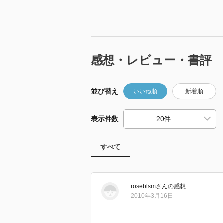
感想・レビュー・書評
並び替え
いいね順
新着順
表示件数
すべて
roseblsm
さん
の感想
2010年3月16日