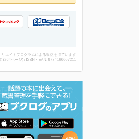
ィリエイトプログラムによる収益を得ています
・本 (264ページ) / ISBN・EAN: 9784166607211