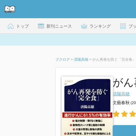
トップ
新刊ニュース
ランキング
ブ
ブクログ
>
済陽高穂
>
がん再発を防ぐ「完全食」
がん
済陽高穂
文藝春秋
(2