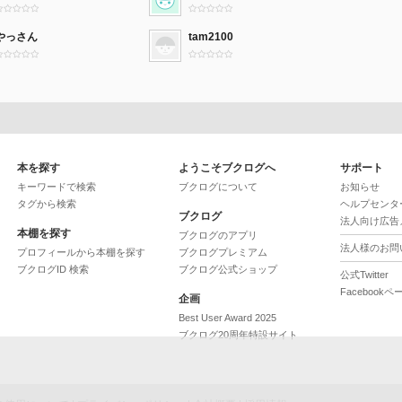
やっさん
tam2100
本を探す
ようこそブクログへ
サポート
キーワードで検索
ブクログについて
お知らせ
タグから検索
ヘルプセンタ
ブクログ
法人向け広告
本棚を探す
ブクログのアプリ
法人様のお問
プロフィールから本棚を探す
ブクログプレミアム
ブクログID 検索
ブクログ公式ショップ
公式Twitter
Facebookペ
企画
Best User Award 2025
ブクログ20周年特設サイト