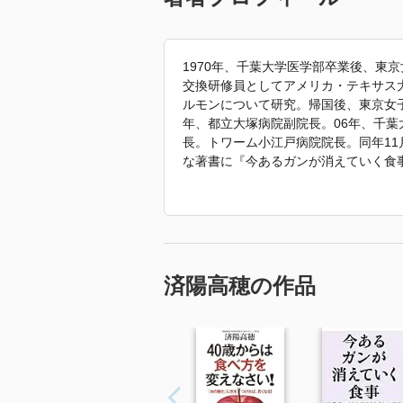
1970年、千葉大学医学部卒業後、東
交換研修員としてアメリカ・テキサス大
ルモンについて研究。帰国後、東京女子
年、都立大塚病院副院長。06年、千葉
長。トワーム小江戸病院院長。同年11
な著書に『今あるガンが消えていく食
ていく食事 成功の極意』（いずれも
州・都城の島津氏に仕えた薬師を先祖
「2022年 『がんが消えていく超減
済陽高穂の作品