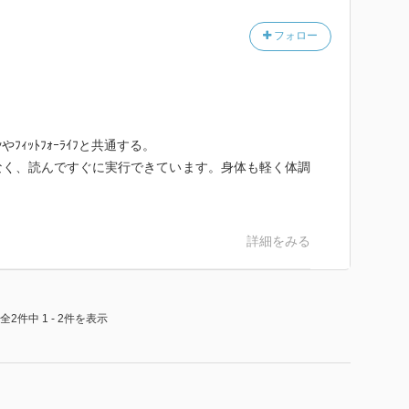
したのも主に食生活であることが裏付けられている気が
フォロー
の応用ともいえるこの「済陽式」は、
行っているジュース生活の最終形態かもしれないです。
とで、がん予防の効果が期待できると思います。
やﾌｨｯﾄﾌｫｰﾗｲﾌと共通する。
症例に行っているらしきカスタマイズの内容と根拠がわ
なく、読んですぐに実行できています。身体も軽く体調
。
より無いのでしょうが。。
詳細をみる
全2件中 1 - 2件を表示