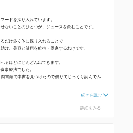
ーフードを採り入れています。
外せないことのひとつが、ジュースを飲むことです。
きるだけ多く体に採り入れることで
を助け、美容と健康を維持・促進するわけです。
調べるほどにどんどん出てきます。
の食事療法でした。
、図書館で本書を見つけたので借りてじっくり読んでみ
いわゆる「もう手の施しようがない」患者が対象にも関
詳細をみる
で改善や治癒が見られていることです。
等欧米型のがんであることから