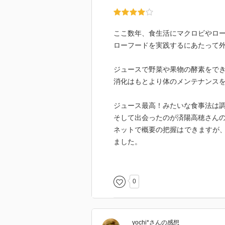
ここ数年、食生活にマクロビやロ
ローフードを実践するにあたって
ジュースで野菜や果物の酵素をで
消化はもとより体のメンテナンス
ジュース最高！みたいな食事法は
そして出会ったのが済陽高穂さん
ネットで概要の把握はできますが
ました。
驚いたのは、晩期がんと呼ばれる
わらず、
0
この食事療法によって多くの割合
効果が出やすいがんが、大腸がん
yochi*
さん
の感想