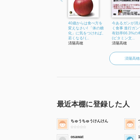
40歳からは食べ方を
今あるガンが消
変えなさい! 「体の糖
く食事 進行ガン
化」に気をつければ、
有効率66.3%の
若くなる! (...
(ビタミン文...
済陽高穂
済陽高穂
済陽高穂
最近本棚に登録した人
ちゅうちゅうけんけん
osawat