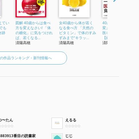
えてい
図解 40歳からは食べ
女40歳から体が若く
40歳からは食べ方を
でも
方を変えなさい! 「体
なる食べ方 「天然の
変えなさい！＋一生
奇跡
の糖化」に気をつけれ
ビタミン」で体のすみ
医者いらずの食べ方
ば、若くなる...
ずみまで“キラッ...
【編集版】
済陽高穂
済陽高穂
済陽 高穂
の作品ランキング・新刊情報へ
つ〜たん
えるる
1883913番目の読書家
じじ