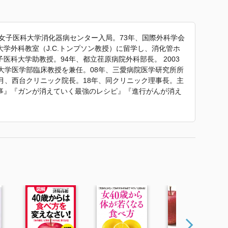
京女子医科大学消化器病センター入局。73年、国際外科学会
学外科教室（J.C.トンプソン教授）に留学し、消化管ホ
医科大学助教授。94年、都立荏原病院外科部長。 2003
大学医学部臨床教授を兼任。08年、三愛病院医学研究所所
月、西台クリニック院長。18年、同クリニック理事長。主
事』『ガンが消えていく最強のレシピ』『進行がんが消え
マキノ出版）などがある。明朝時代に中国から渡来し、九
に持つ。
塩レシピ』 で使われていた紹介文から引用しています。」