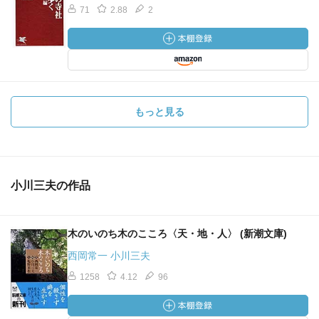
71
2.88
2
もっと見る
小川三夫の作品
木のいのち木のこころ〈天・地・人〉 (新潮文庫)
西岡常一 小川三夫
1258
4.12
96