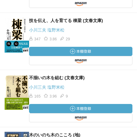
技を伝え、人を育てる 棟梁 (文春文庫)
小川三夫 塩野米松
347
3.86
29
不揃いの木を組む (文春文庫)
小川三夫 塩野米松
165
3.96
9
木のいのち木のこころ (地)