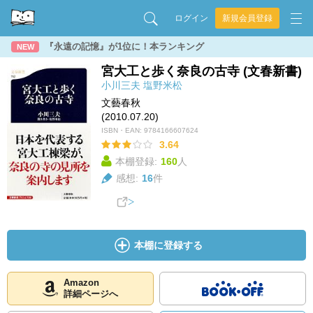
ログイン
新規会員登録
『永遠の記憶』が1位に！本ランキング
NEW
宮大工と歩く奈良の古寺 (文春新書)
小川三夫
塩野米松
文藝春秋
(2010.07.20)
ISBN・EAN:
9784166607624
3.64
本棚登録:
160
人
感想:
16
件
本棚に登録する
Amazon
詳細ページへ