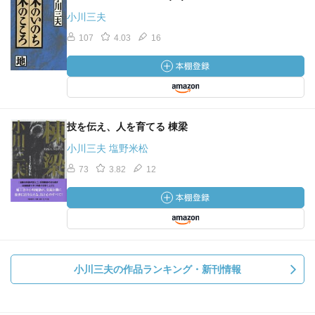
小川三夫
107
4.03
16
技を伝え、人を育てる 棟梁
小川三夫 塩野米松
73
3.82
12
小川三夫の作品ランキング・新刊情報