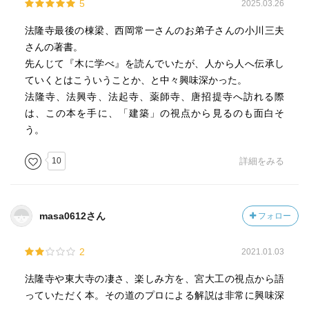
5
2025.03.26
法隆寺最後の棟梁、西岡常一さんのお弟子さんの小川三夫
さんの著書。
先んじて『木に学べ』を読んでいたが、人から人へ伝承し
ていくとはこういうことか、と中々興味深かった。
法隆寺、法興寺、法起寺、薬師寺、唐招提寺へ訪れる際
は、この本を手に、「建築」の視点から見るのも面白そ
う。
10
詳細をみる
masa0612さん
フォロー
2
2021.01.03
法隆寺や東大寺の凄さ、楽しみ方を、宮大工の視点から語
っていただく本。その道のプロによる解説は非常に興味深