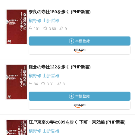
奈良の寺社150を歩く (PHP新書)
槇野修 山折哲雄
101
3.60
9
鎌倉の寺社122を歩く (PHP新書)
槇野修 山折哲雄
84
3.31
8
江戸東京の寺社609を歩く 下町・東郊編 (PHP新書)
槇野修 山折哲雄