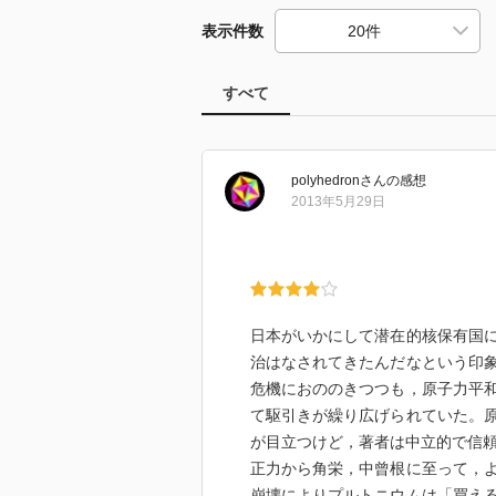
表示件数
すべて
polyhedron
さん
の感想
2013年5月29日
日本がいかにして潜在的核保有国
治はなされてきたんだなという印
危機におののきつつも，原子力平
て駆引きが繰り広げられていた。
が目立つけど，著者は中立的で信
正力から角栄，中曾根に至って，
崩壊によりプルトニウムは「買え