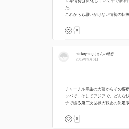
世界情勢は変化していく中で潜在
た。
これからも思いがけない情勢の転
0
mickeymeguj
さん
の感想
2019年9月6日
チャーチル畢生の大著からその要
ッパで、そしてアジアで、どんな
子で綴る第二次世界大戦史の決定
0