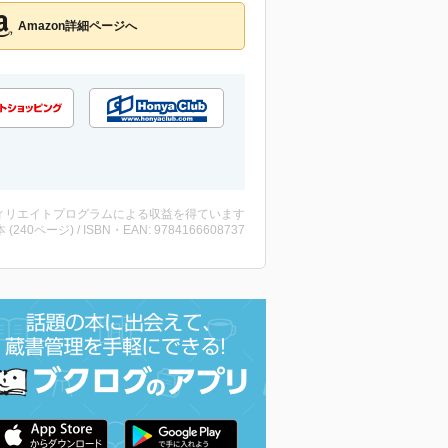
Amazon詳細ページへ
ィリエイトプログラムによる収益を得ています
・本 (240ページ) / ISBN・EAN: 9784166608737