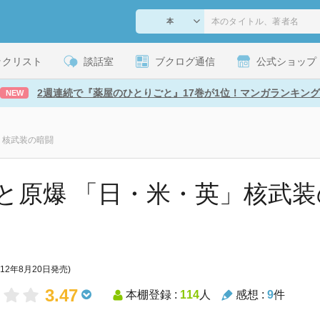
ックリスト
談話室
ブクログ通信
公式ショップ
2週連続で『薬屋のひとりごと』17巻が1位！マンガランキング
NEW
」核武装の暗闘
と原爆 「日・米・英」核武装
012年8月20日発売)
3.47
本棚登録 :
114
人
感想 :
9
件