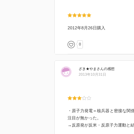
2012年8月26日購入
0
ざき★やま
さん
の感想
2013年10月31日
・原子力発電＝核兵器と密接な関
注目が無かった。
→反原発が反米・反原子力運動と