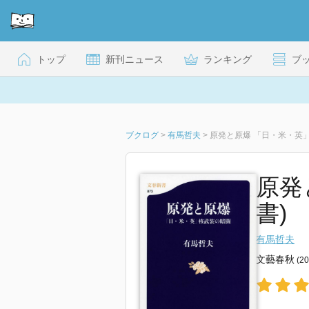
トップ
新刊ニュース
ランキング
ブ
ブクログ
>
有馬哲夫
>
原発と原爆 「日・米・英
原発
書)
有馬哲夫
文藝春秋
(2