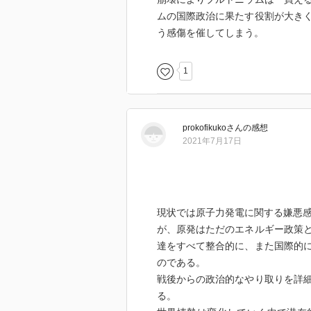
ムの国際政治に果たす役割が大き
う感傷を催してしまう。
1
prokofikuko
さん
の感想
2021年7月17日
現状では原子力発電に関する嫌悪
が、原発はただのエネルギー政策
達をすべて整合的に、また国際的
のである。
戦後からの政治的なやり取りを詳
る。