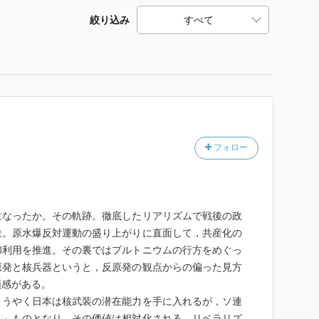
絞り込み
フォロー
になったか。その軌跡。徹底したリアリズムで戦後の政
象。原水爆反対運動の盛り上がりに直面して，共産化の
和利用を推進。その裏ではプルトニウムの行方をめぐっ
原発と核兵器というと，反原発の観点からの偏った見方
頼感がある。
ようやく日本は核武装の潜在能力を手に入れるが，ソ連
る」ものとなり，その価値は相対化される。リベラリズ