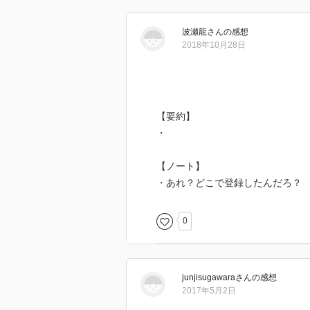
波瀬龍
さん
の感想
2018年10月28日
【要約】
・
【ノート】
・あれ？どこで登録したんだろ？
0
junjisugawara
さん
の感想
2017年5月2日