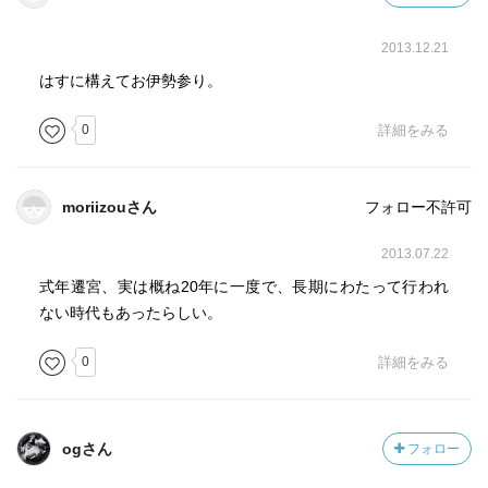
だって研究・発表する歴史学者はほとんどいないことは容
易に想像できる。著者がその点に果敢に切り込んだことを
2013.12.21
評価したい。著者の専門は建築学であり、歴史研究が本職
でないことには注意すべきであるが、本書を読めば、史実
はすに構えてお伊勢参り。
を丹念に調べ上げ、当時の状況を推測しながら丁寧に仮説
0
詳細をみる
を構築していることが汲み取れる。
moriizouさん
フォロー不許可
2013.07.22
式年遷宮、実は概ね20年に一度で、長期にわたって行われ
ない時代もあったらしい。
0
詳細をみる
ogさん
フォロー