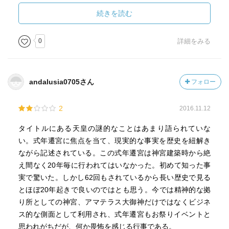
続きを読む
0
詳細をみる
andalusia0705さん
フォロー
2
2016.11.12
タイトルにある天皇の謎的なことはあまり語られていな
い。式年遷宮に焦点を当て、現実的な事実を歴史を紐解き
ながら記述されている。この式年遷宮は神宮建築時から絶
え間なく20年毎に行われてはいなかった。初めて知った事
実で驚いた。しかし62回もされているから長い歴史で見る
とほぼ20年起きで良いのではとも思う。今では精神的な拠
り所としての神宮、アマテラス大御神だけではなくビジネ
ス的な側面として利用され、式年遷宮もお祭りイベントと
思われがちだが、何か畏怖を感じる行事である。