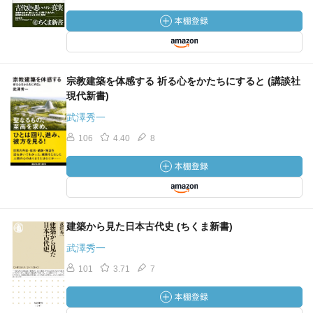
宗教建築を体感する 祈る心をかたちにすると (講談社
現代新書)
武澤秀一
106
4.40
8
建築から見た日本古代史 (ちくま新書)
武澤秀一
101
3.71
7