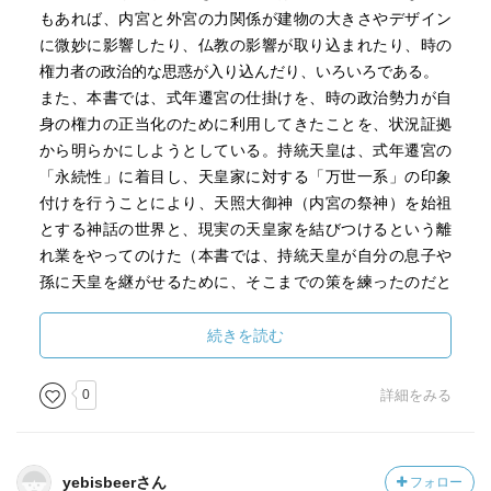
もあれば、内宮と外宮の力関係が建物の大きさやデザイン
に微妙に影響したり、仏教の影響が取り込まれたり、時の
権力者の政治的な思惑が入り込んだり、いろいろである。
また、本書では、式年遷宮の仕掛けを、時の政治勢力が自
身の権力の正当化のために利用してきたことを、状況証拠
から明らかにしようとしている。持統天皇は、式年遷宮の
「永続性」に着目し、天皇家に対する「万世一系」の印象
付けを行うことにより、天照大御神（内宮の祭神）を始祖
とする神話の世界と、現実の天皇家を結びつけるという離
れ業をやってのけた（本書では、持統天皇が自分の息子や
孫に天皇を継がせるために、そこまでの策を練ったのだと
している）。明治時代においては、憲法発布、国会開設な
どの近代国家化に向けた手続きを、式年遷宮に合わせて行
続きを読む
うことで、国威発揚を図るとともに、欧米諸国に対して日
本国の国体の正当性をアピールした（本書では、この筋書
0
詳細をみる
きを練ったのは伊藤博文であり、これにより政敵である大
隈重信を失脚させたとしている）。
これらは、日本ではとてもデリケートなテーマであり、表
yebisbeerさん
フォロー