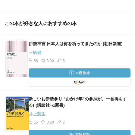
この本が好きな人におすすめの本
伊勢神宮 日本人は何を祈ってきたのか (朝日新書)
三橋健
58
3.00
5
新しいお伊勢参り “おかげ年”の参拝が、一番得をす
る! (講談社+α新書)
井上宏生
15
3.20
2