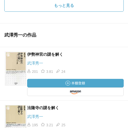
もっと見る
武澤秀一の作品
伊勢神宮の謎を解く
武澤秀一
201
3.81
24
法隆寺の謎を解く
武澤秀一
195
3.21
25