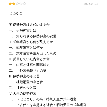
2
2026.04.18
はじめに
序 伊勢神宮は古代のままか
一、 伊勢神宮とは
二、 知られざる伊勢神宮の変遷
Ⅰ 式年遷宮から何が見えるか
一、 式年遷宮とは何か
二、 式年遷宮を生み出したもの
Ⅱ 反目していた内宮と外宮
一、 内宮と外宮の関係略史
二、 「外宮先祭り」の謎
Ⅲ 伊勢神宮の今と昔
一、 社殿配置の今と昔
二、 社殿の今と昔
Ⅳ 天皇の伊勢神宮
一、 〈はじまり〉の時：持統天皇の式年遷宮
二、 〈古代〉を喚起する近代：明治天皇の式年遷宮