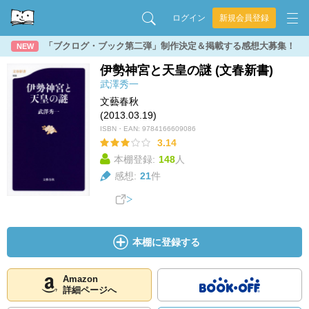
ログイン
新規会員登録
「ブクログ・ブック第二弾」制作決定＆掲載する感想大募集！
NEW
伊勢神宮と天皇の謎 (文春新書)
武澤秀一
文藝春秋
(2013.03.19)
ISBN・EAN:
9784166609086
3.14
本棚登録:
148
人
感想:
21
件
本棚に登録する
Amazon
詳細ページへ