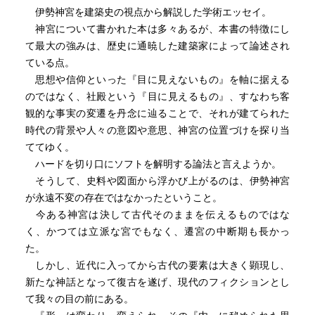
伊勢神宮を建築史の視点から解説した学術エッセイ。
神宮について書かれた本は多々あるが、本書の特徴にし
て最大の強みは、歴史に通暁した建築家によって論述され
ている点。
思想や信仰といった『目に見えないもの』を軸に据える
のではなく、社殿という『目に見えるもの』、すなわち客
観的な事実の変遷を丹念に辿ることで、それが建てられた
時代の背景や人々の意図や意思、神宮の位置づけを探り当
ててゆく。
ハードを切り口にソフトを解明する論法と言えようか。
そうして、史料や図面から浮かび上がるのは、伊勢神宮
が永遠不変の存在ではなかったということ。
今ある神宮は決して古代そのままを伝えるものではな
く、かつては立派な宮でもなく、遷宮の中断期も長かっ
た。
しかし、近代に入ってから古代の要素は大きく顕現し、
新たな神話となって復古を遂げ、現代のフィクションとし
て我々の目の前にある。