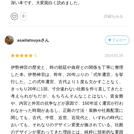
深い本です。大変面白く読めました。
0
詳細をみる
asaitatsuyaさん
フォロー
5
2014.01.26
伊勢神宮の歴史と、時の朝廷や政府との関係を丁寧に整理
した本。伊勢神宮は、昨年、20年ぶりの「式年遷宮」を挙
行した。この式年遷宮、古代より１度も欠かすことなく、
きっちり20年に1回、寸分違わない社殿を作り直してきたと
考えられがちだが、もちろんそんなことはない。資金難
や、内宮と外宮の抗争などが原因で、150年近く遷宮が行わ
れなかった時期があるし、正殿の寸法・装飾や社殿配置に
関しても、古代、中世、近世、近現代と、いずれの時代に
おいても、それなりのデザイン変更が施されている。社殿
のデザインが変わってきた理由とは、純粋に技術的な要因