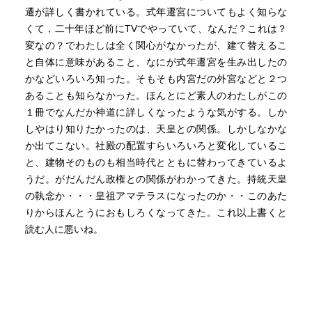
遷が詳しく書かれている。式年遷宮についてもよく知らな
くて，二十年ほど前にTVでやっていて、なんだ？これは？
変なの？でわたしは全く関心がなかったが、建て替えるこ
と自体に意味があること、なにが式年遷宮を生み出したの
かなどいろいろ知った。そもそも内宮だの外宮などと２つ
あることも知らなかった。ほんとにど素人のわたしがこの
１冊でなんだか神道に詳しくなったような気がする。しか
しやはり知りたかったのは、天皇との関係。しかしなかな
か出てこない。社殿の配置すらいろいろと変化しているこ
と、建物そのものも相当時代とともに替わってきているよ
うだ。がだんだん政権との関係がわかってきた。持統天皇
の執念か・・・皇祖アマテラスになったのか・・このあた
りからほんとうにおもしろくなってきた。これ以上書くと
読む人に悪いね。