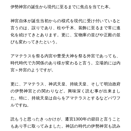
伊勢神宮の誕生から現代に至るまでに焦点を当てた本。
神宮自体が誕生当初からの様式を現代に受け付いていると
言うのは、誤りであり、柱や千木、装飾に至るまで常に進
化を続けてきとあります。更に、宝物庫の並びや正殿の並
びも変わってきたという。
アマテラスを祭る内宮や豊受大神を祭る外宮であっても、
時代時代で力関係のあり様が変わると言う。立場的には内
宮＞外宮のようですが。
更に、アマテラス、神武天皇、持統天皇、そして明治政府
の伊勢神宮との関わりなど。興味深く読む事が出来まし
た。特に、持統天皇は自らをアマテラスとするなどパワフ
ルですね。
読もうと思ったきっかけが、遷宮1300年の節目と言うこと
もあり手に取ってみました。神話の時代の伊勢神宮も読み