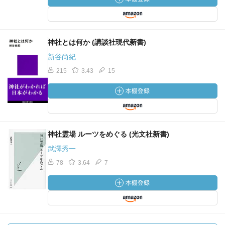
神社とは何か (講談社現代新書)
新谷尚紀
215
3.43
15
神社霊場 ルーツをめぐる (光文社新書)
武澤秀一
78
3.64
7