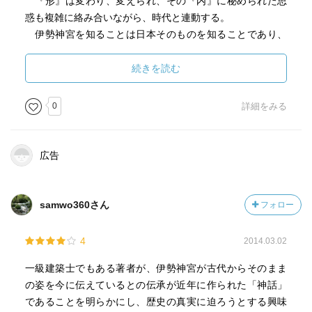
『形』は変わり、変えられ、その『内』に秘められた思
惑も複雑に絡み合いながら、時代と連動する。
伊勢神宮を知ることは日本そのものを知ることであり、
神宮の謎は日本という国の成り立ちの謎でもあるのだと思
う。
続きを読む
余所で目にして以来気になっていた［外宮＝男神＝地主
神］説が、この書でもさりげなく記述されており、外宮先
0
詳細をみる
祭の作法と併せて、自分たちは真実、誰を祀り、何を拝ん
でいるのかを学ばなければならないと、改めて考えてい
る。
広告
samwo360さん
フォロー
4
2014.03.02
一級建築士でもある著者が、伊勢神宮が古代からそのまま
の姿を今に伝えているとの伝承が近年に作られた「神話」
であることを明らかにし、歴史の真実に迫ろうとする興味