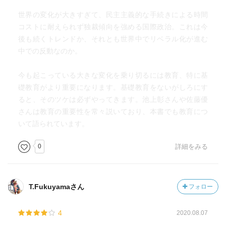
て日大なのです。
世界の変化が大きすぎて、民主主義的な手続きによる時間
ちなみに千葉科学大学の危機管理学部の開講式では、安倍
コストに耐えられず独裁傾向を強める国際政治。これは今
総理が挨拶をしています（池上）
後も続くトレンドか、それとも世界中でリベラル化が進む
中での反動なのか。
それでも日大は大丈夫だという見方があります。危機管理
学部は危機管理を教えるところではなく、存在そのものが
今も起こっている大きな変化を乗り切るには教育、特に基
日大の危機管理になっているからだそうです。
礎教育がより重要になります。基礎教育をないがしろにす
この学部は警察のキャリア官僚をたくさん受け入れていま
ると、そのツケは必ずやってきます。池上彰さんや佐藤優
す。
さんは教育の重要性を常々説いており、本書でも教育につ
そもそも國松孝次元警察庁長官と警察OBの亀井静香元代議
いて語られています。
士が音頭を取って
創設されたのがこの学部です。警察を抱き込んでいるか
0
詳細をみる
ら、どんなに世論を敵に回しても、捜査されるようなハメ
にはならないというわけです。（池上）
→この池上氏の予測は的中した・・・最悪である。
T.Fukuyamaさん
フォロー
内田正人元監督の立件見送りという報道があった。
日本国とはまともな法治国家ではないこと痛感する。中韓
4
2020.08.07
と大差の無い国家だ。