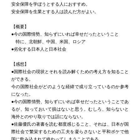
安全保障を学ぼうとする人におすすめ。
国会での証人喚問は司法権とは関係なく、国政調査権に基
安全保障を生業とする人は読んだ方がよい。
づいて行われています。
「答弁を控えたい」というのを認めてしまうというのは、
【概要】
国政調査権をないがしろにしていることなんですね。
●今の国際情勢、知らずにいれば幸せだったということ
だから喚問する側も、われわれは国政調査権に基づいてや
特に、北朝鮮、中国、米国、ロシア
っているのだから、きちんと答えてください、司法的な責
●劣化する日本人と日本社会
任については別でやってください、ということを言わなく
てはならなかった（佐藤）
【感想】
●国際社会の現状とそれを読み解くための考え方を知ること
証人喚問答弁の三パターン
ができる。
今の国際社会がどのような経緯で成り立っているのか参考
サムライになる
になった。
→罪を全部ひっかぶる。霞が関では高く評価される。いず
●今の国際情勢、知らずにいれば幸せだったということであ
れ天下りも可能
るが、知っておいて損はないと思う。むしろ、知らないと
海外とのやり取りでは話にならない。
千客万来
●佐藤優氏の著書を読む都度感じること、それは、日本が国
→関係者の名前をあげて、相対的に自分の果たした役割を
際社会で繁栄するための工夫を凝らさないと平和ボケで他
薄めようというケース。
国に飲み込まれて終わってしまうことである。