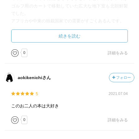
ゴルフ用のカートで移動していた広大な地下室も北朝鮮製
でした。
アフリカや中東の独裁国家での需要がすごくあるんです。
残念なことに、人工衛星やドローンの眼も地下室には届か
ない。（佐藤）
続きを読む
イスラエルから兵器を買うことに対して、一部の有識者が
0
詳細をみる
「イスラエルとの軍事協力反対」と叫んでいます。
だけどもう少し冷静に考えてみる必要があると思います。
イスラエルの兵器は、アメリカと違ってブラックボックス
aokikenichiさん
フォロー
を作らない。
ブラックボックスを作ると技術の進歩が遅れるという発想
5
2021.07.04
なんです。
全部オープンにして売ることによって、それより先の技術
このお二人の本は大好き
開発を急がないと
防衛産業が生き残れないという緊張感を持っているという
0
詳細をみる
点で、アメリカとは全然違うんです。（佐藤）