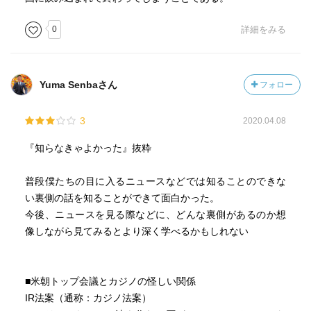
これは意外と合理的な方法で、とくにメディアからのバッ
シングが分散して弱まるのが大きい。
0
詳細をみる
男前にしてもらう
→表面的には完全黙秘を貫いているのですが、実は裏で検
Yuma Senbaさん
フォロー
察にすべてしゃべっているケース
この場合、実質的に検察に全面協力しているわけですか
3
2020.04.08
ら、きわめて軽い処分が期待できます。
『知らなきゃよかった』抜粋
彼（菅義偉）は凄腕官房長官のように見られているかもし
れませんが、
普段僕たちの目に入るニュースなどでは知ることのできな
基本はゴリ押し一本ですから。
い裏側の話を知ることができて面白かった。
バッターボックスに立ちさえすれば、三振でもいいとい
今後、ニュースを見る際などに、どんな裏側があるのか想
う、そういう感じ。沖縄問題を見ればわかりますよ。
像しながら見てみるとより深く学べるかもしれない
引くことができない人なんです（佐藤）
読売の記者が会見で質問して大恥をかいた官僚の「守秘義
■米朝トップ会議とカジノの怪しい関係
務」ですが、
IR法案（通称：カジノ法案）
これはじつに曖昧な世界です。