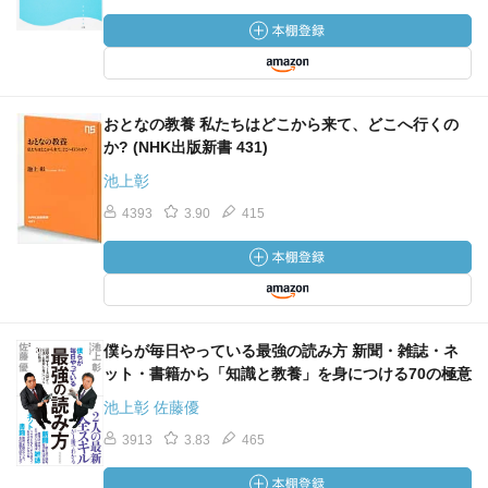
そうでないと優秀な学生を伸ばす厳しい教育を行うことが
できないからです。（佐藤）
高専の数学は三年までに複素数平面をやる。そのあと大学
おとなの教養 私たちはどこから来て、どこへ行くの
に合流するので、
か? (NHK出版新書 431)
通常の高校を卒業した学生は太刀打ちできない。
ただ決定的に国語と社会と英語が弱くなる。（佐藤）
池上彰
それは明らかなんですが、ものづくりの能力はすごく高い
4393
3.90
415
です（池上）
だから結局は企業に勤めたときに管理職になれないんで
す。
マネジメントとか、国際展開ができない。
英語ができないから。
僕らが毎日やっている最強の読み方 新聞・雑誌・ネ
高専教育の問題はそこですね（佐藤）
ット・書籍から「知識と教養」を身につける70の極意
東工大でよく言われるのは、東大出は会社の社長になる、
池上彰 佐藤優
東工大出は工場長になるということです。
しかしやはり大学で教えていると、世界史・日本史・地理
3913
3.83
465
をちゃんと勉強している学生がいない。（池上）