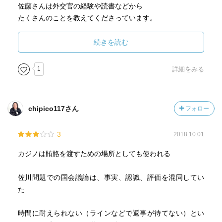
佐藤さんは外交官の経験や読書などから
たくさんのことを教えてくださっています。
また、お二方とも大学教授としても、
しっかり仕事をされています。
続きを読む
その大学、私には入れません…。
1
詳細をみる
「これからも池上さんと佐藤さんの本を読もう」
あらためて思わせてくれる
珠玉の本でありました。
chipico117さん
フォロー
3
2018.10.01
カジノは賄賂を渡すための場所としても使われる
佐川問題での国会議論は、事実、認識、評価を混同してい
た
時間に耐えられない（ラインなどで返事が待てない）とい