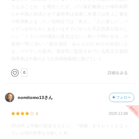
イランだってそうですよ。
うなることか、と懸念したが、パリ協定離脱とか移民制限
どんな独裁体制でも、国民に完全にそっぽを向かれた場合
とか中国と対決とかで雇用率は改善し再選では史上二番目
には成り立たない。
の得票数となった／現時点では「善人」「人に優しい」バ
そうすると、合理的な選択として、核が使えなくなる。
イデンがやらかしあるいはすでにやった不正投票が恐ろし
そういう方向を目指すべきだと思うんです。（佐藤）
い／「トランプの演説に複文はない」勢いで聞かせる。小
泉純一郎に近い／就任演説「みんなのための大統領にな
（福田淳一財務次官、新潟県米山知事の件で）
る」バイデンが盗作／選挙民に監視されている民主主義国
エリートとされてきた彼らが劣化していると思うのは、う
指導者は中露のような長期独裁国に負けていく…
まく立ち回れなかった
という能力の問題だけじゃなくて、二人に共通して、女性
0
詳細をみる
をモノとしてしか見ていないからなんです。
相手をきちんとした人格として受け止めるという
訓練がなされていないから、おかしな対応しかできない。
nomitomo13さん
フォロー
偏差値だけ高ければいい、点数が取れればいいという価値
観で生きてきてそれが行き着くところまで行き着いた結果
4
2020.12.08
なんです。（佐藤）
2018年上半期の状況をもとに、「独裁」がトレンドとなっ
日本の大学で危機管理学部があるのはたったの三校で、
ている現代世界を分析した本。
それが加計学園の倉敷芸術科学大学と千葉科学大学、そし