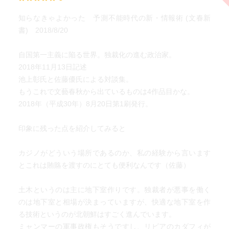
知らなきゃよかった 予測不能時代の新・情報術 (文春新
書) 2018/8/20
自国第一主義に陥る世界。独裁化の進む政治家。
2018年11月13日記述
池上彰氏と佐藤優氏による対談集。
もうこれで文藝春秋から出ているものは4作品目かな。
2018年（平成30年）8月20日第1刷発行。
印象に残った点を紹介してみると
カジノがどういう場所であるのか、私の経験から言います
とこれは賄賂を渡すのにとても便利なんです（佐藤）
土木というのは主に地下室作りです。独裁者が悪事を働く
のは地下室と相場が決まっていますが、快適な地下室を作
る技術というのが北朝鮮はすごく進んでいます。
ミャンマーの軍事政権もそうですし、リビアのカダフィが