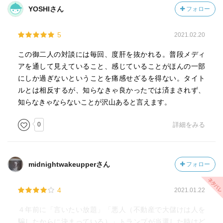
民主主義の制度によってトップが選ばれている国と独裁者
YOSHIさん
フォロー
がいる国とが長期に渡って交渉すると、独裁者のほうが圧
倒的に有利だからです。（池上）
5
2021.02.20
北朝鮮に対しては、2017年の4月の段階で、もうゲームセッ
この御二人の対談には毎回、度肝を抜かれる。普段メディ
トだったのです。
アを通して見えていること、感じていることがほんの一部
核の脅迫が与件になってしまった。その後でアメリカがや
にしか過ぎないということを痛感せざるを得ない。タイト
っていることも、
ルとは相反するが、知らなきゃ良かったでは済まされず、
ガダルカナルで白兵突撃を続けたのと同じ、転換するため
知らなきゃならないことが沢山あると言えます。
の手続きに過ぎないんだと、冷静に認識しておくことだと
思う。
0
詳細をみる
この戦いは北朝鮮に敗れた。いや勝てるとか、制裁によっ
て北朝鮮を追い込めば変わるとか、幻想を持たないことが
非常に重要です。（佐藤）
midnightwakeupperさん
フォロー
資本主義の強さは、人間の欲望を肥大化すること。
4
2021.01.22
大量消費文明が入ってくれば、個人にとって家族や恋人と
の生活のほうが公的な生活より重要なんだという流れにす
４年前に「言いたい放題」「悪人（不動産で大儲けは人を
ぐに変わります。
騙したからに決まっている）」トランプが当選した時はど