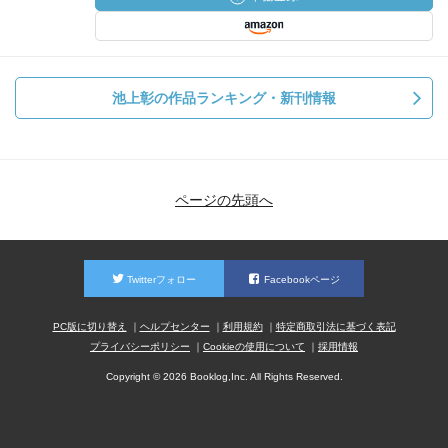
ただ、東京大学の世界大学ランキングの順位が落ちたと聞
いて、東大の学力が落ちたと勘違いしている人がいっぱい
いますし、
池上彰の作品ランキング・新刊情報
テレビでもそんな報道をしていますけど、それは気にする
必要がありません。
あれは要するに海外の学術雑誌にどれくらい論文を投稿し
ているか、そしてそれがどれだけ引用されたか。または、
留学生がどのくらいいるかとか、
ページの先頭へ
学生と教授の比率、どれだけ英語の授業が行われているか
ということろで見ているだけなんです。
教授のレベルや学生のレベルで見ているわけではまったく
Twitterフォロー
Facebookページ
ない。
だからあれで順位が下がったって、騒ぐ必要は全然ない
PC版に切り替え
ヘルプセンター
利用規約
特定商取引法に基づく表記
と、私は思います。
プライバシーポリシー
Cookieの使用について
採用情報
英米で作ったランキングで、向こうの大学の順位が高くな
Copyright © 2026 Booklog,Inc. All Rights Reserved.
るような基準でつくっているわけですから。（池上）
だからバウマン工科大学とか、モスクワ国立大学とか、リ