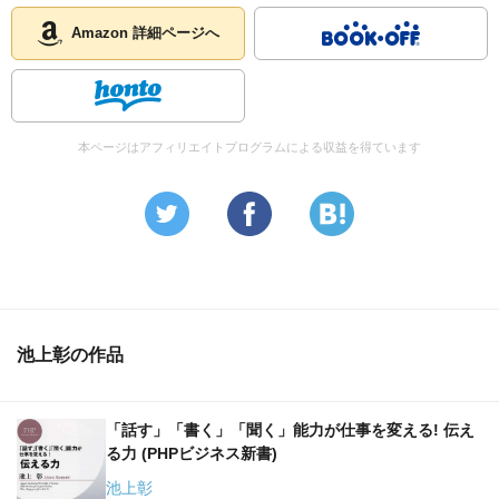
ラオスにも行きましたがここでは誰も本を読まない。
そもそも書店が見当たりません。
Amazon 詳細ページへ
結果、いまだにASEAN最低レベルの経済に甘んじていま
す。
アラブ世界はどうかといえば、ほとんどの国で、モスクに
行けばコーランを読んでいる姿に出会いますが、それ以外
本ページはアフィリエイトプログラムによる収益を得ています
の本を読んでいるところは見たことがありません。
しかしイランは違いました。
イランには書店がたくさんあって、地図専門店のようなも
のまでありました。アラブ世界に比べて格段に知性の香り
がするのです。（池上）
CNNも異常ですよ。朝から晩までトランプの話ばかり。
世界的に国際ニュースが減って、国内ニュースばかりにな
池上彰の作品
っているんです（池上）
「話す」「書く」「聞く」能力が仕事を変える! 伝え
今後、日中の関係は改善されると思います。それは習近平
る力 (PHPビジネス新書)
が独裁的な力を持ったからだというパラドキシカルな話で
すね。（池上）
池上彰