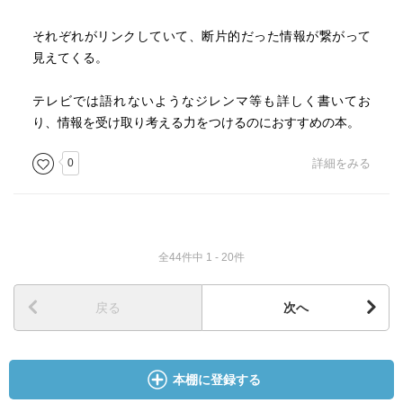
藤）
それぞれがリンクしていて、断片的だった情報が繋がって
見えてくる。
多くの人がSNSの力を過大評価していて、たとえば、「ア
ラブの春」のとき、SNSが大活躍したのはたしかですけ
テレビでは語れないようなジレンマ等も詳しく書いてお
ど、本当に民衆を動かしているのは、いまだにテレビなん
り、情報を受け取り考える力をつけるのにおすすめの本。
です。
なぜならアラブ世界ではまだまだ識字率が低いから。
0
詳細をみる
だから、テレビ局を押さえるというのは、大切なんです
（佐藤）
その国が発展するかどうかは、どれだけ書店があるか、そ
の書店にはどんな本があるのかを見て判断しています。
全44件中 1 - 20件
2000年の夏にベトナムを取材したとき、猛暑の中、日陰で
店番をしている青年がたくさんいて、どうせ居眠りでもし
戻る
次へ
ているのだろうと思って見たら、みんな本を読んでいたの
です。
この国は発展すると思ったところ、案の定、タイを抜いて
本棚に登録する
インドシナ半島最大の輸出国に成長しました。そのあと、