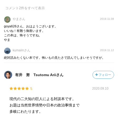
コメント
2
件をすべて表示
やまさん
2019.11.08
goya626さん、おはようございます。
いいね！有難う御座います。
この本は、怖そうですね。
やま
kumaiinさん
2019.11.12
絶対読みたくない本です。怖いもの見たさで読んでしまいそうですが。
有井 努 Tsutomu Ariiさん
フォロー
5
2020.09.10
現代の二大知の巨人による対談本です。
お題は当然世界情勢や日本の政治事情まで
多岐にわたります。