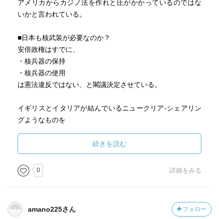
アメリカからカジノ法を作れと圧がかかっているのではな
実は局長以上には守秘義務というのは事実上意味がありま
いかと言われている。
せん。
各省庁とも基本は局長に、何が秘密であるかを指定し、ま
■日本も核武装が必要なのか？
た解除する権限があるからです。（佐藤）
安倍政権はすでに、
・核兵器の保持
パリのテロリストの摘発では、容疑者を全部殺してしまっ
・核兵器の使用
たでしょう。
は憲法違反ではない、と閣議決定させている。
常識的には、生け捕りにしたほうが情報が取れるのに、殺
してしまったのはなぜか。
イギリスとイタリアが結んでいるニュークリア-シェアリン
生け捕りだと公判をしないといけない。公判を彼らの思想
グようなものを
の宣伝の場にされる。
日本とアメリカが結び、非核三原則が崩れてしまう可能性
その後は、死刑が廃止されているから終身刑になる。する
もあるのではないかと懸念されている。
続きを読む
と刑務所の中では人権が保全されているから、毎日イスラ
ム教室を開くことになる。
■日本と北朝鮮は国交正常化するのか？
0
詳細をみる
そこでテロリストをリクルートされることになってしま
正常な国交を結ぶことは日本にとって問題解決につなが
う。
る。
逮捕現場に目撃者は警官しかいないから、
その場で殺してしまっても問題にならない。
amano225さん
フォロー
北朝鮮は、人々の教育水準も高く、今後カジノなどによっ