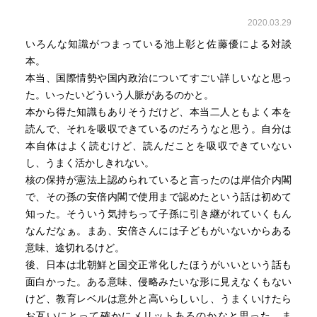
死刑制度が無くなると、超法規的な処刑が起きるわけで
て、資金も流入してくる。
す。（佐藤）
2020.03.29
そうなれば、北朝鮮は非常に魅力的な市場となる。
いろんな知識がつまっている池上彰と佐藤優による対談
二階氏の近くにいる人に「二階さんはどんな人？」と聞い
北朝鮮に対して、日本の存在感を見せていくことが大切に
本。
たら、
なっている。
本当、国際情勢や国内政治についてすごい詳しいなと思っ
「理論とか理屈とかと全くかけ離れた人です」と言ってい
た。いったいどういう人脈があるのかと。
ました。
本から得た知識もありそうだけど、本当二人ともよく本を
言葉を尽くして論理的に説明すると、二階氏は「で？」と
読んで、それを吸収できているのだろうなと思う。自分は
言って
本自体はよく読むけど、読んだことを吸収できていない
すべてがひっくり返る。「大した人です」と。（池上）
し、うまく活かしきれない。
核の保持が憲法上認められていると言ったのは岸信介内閣
「小賢しい理屈を言うな」みたいな世界ですね。でもテレ
で、その孫の安倍内閣で使用まで認めたという話は初めて
ビに映っていないときは
知った。そういう気持ちって子孫に引き継がれていくもん
半分は寝てるとか、飯を食いながら寝てるとか言われます
なんだなぁ。まあ、安倍さんには子どもがいないからある
ね。そうなると半分幽明鏡を異にしている。
意味、途切れるけど。
いずれにせよ、この政権はあまり頭がよさそうじゃないな
後、日本は北朝鮮と国交正常化したほうがいいという話も
とみんな思っていますよね（佐藤）
面白かった。ある意味、侵略みたいな形に見えなくもない
けど、教育レベルは意外と高いらしいし、うまくいけたら
鈴木宗男さんが受刑者の社会復帰を支援する喜連川社会復
お互いにとって確かにメリットあるのかなと思った。ま