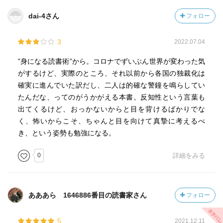
dai-4さん
フォロー
3
2022.07.04
”身になる読書術”から。コロナでずいぶん世界が変わった気
がするけど、実際のところ、それ以前から各国の独裁化は
確実に進んでいた訳だし、二人は的確な警鐘を鳴らしてい
たんだな、ってのがうかがえる本書。反知性という言葉も
出てくるけど、おっかないからと目を背けるばかりでな
く、怖いからこそ、ちゃんと目を向けて真摯に考えるべ
き、という姿勢も勉強になる。
0
詳細をみる
あああら 1646886番目の読書家さん
フォロー
5
2021.12.11