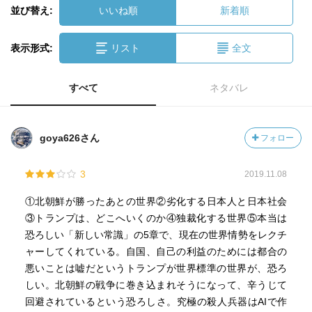
並び替え:
いいね順
新着順
表示形式:
リスト
全文
すべて
ネタバレ
goya626さん
フォロー
3
2019.11.08
①北朝鮮が勝ったあとの世界②劣化する日本人と日本社会
③トランプは、どこへいくのか④独裁化する世界⑤本当は
恐ろしい「新しい常識」の5章で、現在の世界情勢をレクチ
ャーしてくれている。自国、自己の利益のためには都合の
悪いことは嘘だというトランプが世界標準の世界が、恐ろ
しい。北朝鮮の戦争に巻き込まれそうになって、辛うじて
回避されているという恐ろしさ。究極の殺人兵器はAIで作