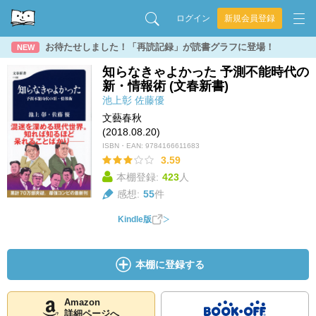
ログイン
新規会員登録
お待たせしました！「再読記録」が読書グラフに登場！
NEW
知らなきゃよかった 予測不能時代の
新・情報術 (文春新書)
池上彰
佐藤優
文藝春秋
(2018.08.20)
ISBN・EAN:
9784166611683
3.59
本棚登録:
423
人
感想:
55
件
Kindle版
本棚に登録する
Amazon
詳細ページへ