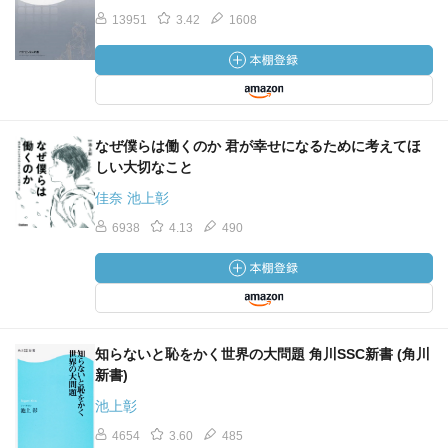
13951
3.42
1608
ただ、怖いことには、もし私が今、外務省にいるとした
ら、独裁的でもいいから
時間のコストを短縮できる政治家を望みます。
そうでなければ、外交をやってられないから。（佐藤）
なぜ僕らは働くのか 君が幸せになるために考えてほ
安倍政権の特徴は、お友だち内閣の性質がよく出て、あら
しい大切なこと
ゆるところで
佳奈 池上彰
公私混同することなんです。（佐藤）
6938
4.13
490
それと、諸悪の根源はGPAという成績評価方式ですね。
GPAの高い学生にはろくなのがいない。
GPAを一定の点数にキープしないと問題があるのは、実は
留学のときだけで、
就職活動で、企業はこんな点数は見ませんからね。（佐
知らないと恥をかく世界の大問題 角川SSC新書 (角川
藤）
新書)
池上彰
同志社大学は全科目がGPA算入になっているから、私の講
4654
3.60
485
義はあえて単位外にしました。