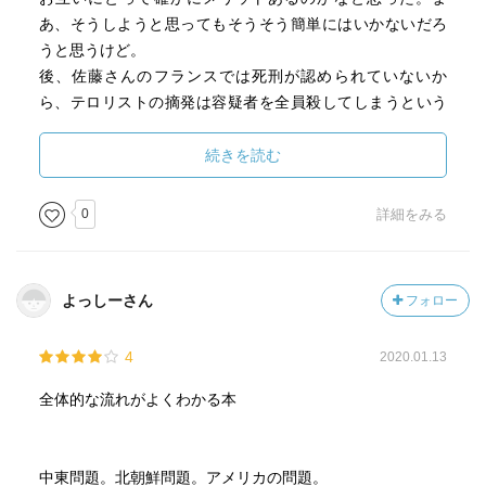
帰促進センターに入ったとき、
あ、そうしようと思ってもそうそう簡単にはいかないだろ
ほぼ毎日手紙を送っていたんですが、政局などの重要事項
うと思うけど。
があるときは白い封筒に入れ普段は茶封筒に入れていまし
後、佐藤さんのフランスでは死刑が認められていないか
た。
ら、テロリストの摘発は容疑者を全員殺してしまうという
封筒を見るだけで何が重要メッセージかわかるようにして
考えは驚いた。報復があるからとかなら分かるけど、死刑
いたんです。
がないと逮捕せずに警察が殺害するということもあるの
続きを読む
そういう識別がインテリジェンスや政治の世界では非常に
か。いやでも、アメリカでは死刑はあるけど、テロリスト
重要で、やはり犬笛が必要なんです。
は逮捕せずに殺害してたような…。
0
詳細をみる
可聴域が広い犬には聞こえる。（佐藤）
そういうこともあって、佐藤さんの考えはところどころ大
げさだったり陰謀論っぽく感じることがあってどうにも
トランプの白人至上主義の根の深さを知るには「ヒトラー
「本当に？」と思うことが多かった。
の秘密図書館」（文春文庫）を
よっしーさん
フォロー
読むのがいいでしょう。ヒトラーが読んだ本の分析なのだ
けれど、ほとんどが英米の白人至上主義の本なんです。
4
2020.01.13
だからヒトラーの白人至上主義はドイツではなくて
全体的な流れがよくわかる本
むしろアメリカとイギリスから相当入っていることがわか
る。
それはもともとヨーロッパのある種のスタンダードであっ
中東問題。北朝鮮問題。アメリカの問題。
て、それが少し粗雑になってアメリカで出てきている（佐