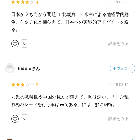
4
2019.05.26
日本が立ち向かう問題=1.北朝鮮、2.米中による地経学的紛
争、3.少子化と捕らえて、日本への実戦的アドバイスを送
る。
0
詳細をみる
hiddieさん
フォロー
3
2019.03.14
同氏の戦略観や中国の見方が窺えて、興味深い。「一糸乱
れぬパレードを行う軍は●●である」には、妙に納得。
0
詳細をみる