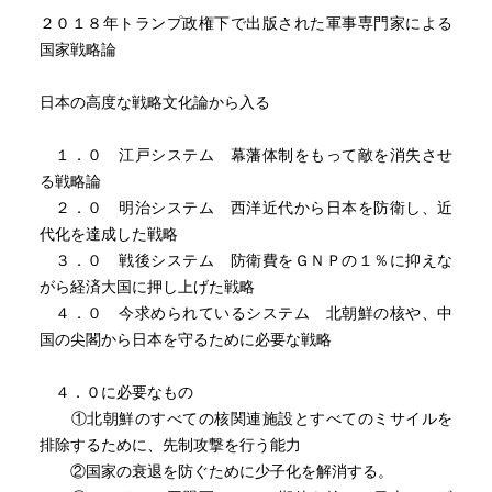
２０１８年トランプ政権下で出版された軍事専門家による
国家戦略論
日本の高度な戦略文化論から入る
１．０ 江戸システム 幕藩体制をもって敵を消失させ
る戦略論
２．０ 明治システム 西洋近代から日本を防衛し、近
代化を達成した戦略
３．０ 戦後システム 防衛費をＧＮＰの１％に抑えな
がら経済大国に押し上げた戦略
４．０ 今求められているシステム 北朝鮮の核や、中
国の尖閣から日本を守るために必要な戦略
４．０に必要なもの
①北朝鮮のすべての核関連施設とすべてのミサイルを
排除するために、先制攻撃を行う能力
②国家の衰退を防ぐために少子化を解消する。