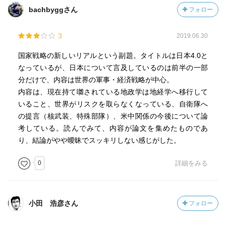
bachbyggさん
フォロー
3
2019.06.30
国家戦略の新しいリアルという副題。タイトルは日本4.0と
なっているが、日本について言及しているのは前半の一部
分だけで、内容は世界の軍事・経済戦略が中心。
内容は、現在持て囃されている地政学は地経学へ移行して
いること、世界がリスクを取らなくなっている、自衛隊へ
の提言（核武装、特殊部隊）、米中関係の今後について論
考している。読んでみて、内容が論文を集めたものであ
り、結論がやや曖昧でスッキリしない感じがした。
0
詳細をみる
小田 浩彦さん
フォロー