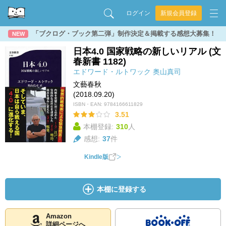
ログイン
新規会員登録
「ブクログ・ブック第二弾」制作決定＆掲載する感想大募集！
NEW
日本4.0 国家戦略の新しいリアル (文
春新書 1182)
エドワード・ルトワック
奥山真司
文藝春秋
(2018.09.20)
ISBN・EAN:
9784166611829
3.51
本棚登録:
310
人
感想:
37
件
Kindle版
本棚に登録する
Amazon
詳細ページへ