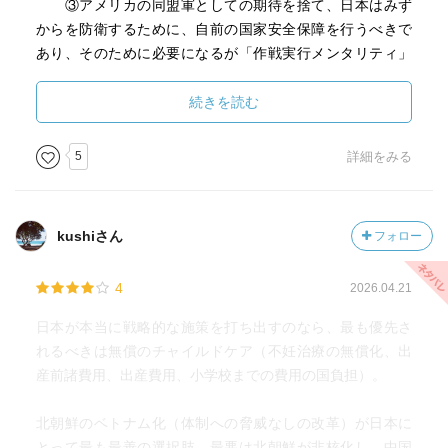
③アメリカの同盟軍としての期待を捨て、日本はみず
からを防衛するために、自前の国家安全保障を行うべきで
あり、そのために必要になるが「作戦実行メンタリティ」
である。
④これまで用意してこなかった、防衛のための攻撃能
続きを読む
力を手に入れるために、早急に手にいれるべきは、現実的
な戦闘能力である。ズルをしても相手にかつこと。であ
5
詳細をみる
る。
⑤実戦の混乱した状況化でのみ、本物の戦闘能力を培
うことができる。パレードで素晴らしい動きをする軍は、
kushiさん
フォロー
そのための訓練しかしておらず、弱い。
4
2026.04.21
自衛隊に必要なのは、 ①常にアクションを仕掛ける
こと、②即興性を恐れないこと ③リスクをとること
日本が本当に戦略的な施策を打ち出すのなら、最も優先さ
だ。
れるべきは無償のチャイルドケア（不妊治療の無償化、出
産前諸費用、出産費用、小学校までの費用の国負担）。
⑥特殊部隊の育成が必要。冷戦後に大規模な戦闘は起
きにくくなっている。大量に兵士が死ぬことは大きなリス
北朝鮮のベトナム化（体制への脅威なしの改革）が日本に
クであり、たとえ高額な費用が発生しても、空爆やドロー
とって最も最善の選択肢。最悪は北朝鮮が非核化し、中国