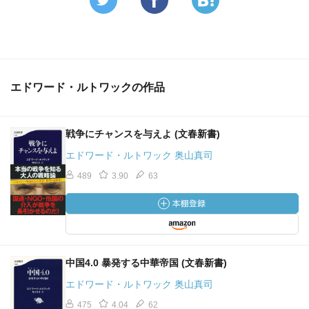
・現在の特殊部隊が優遇されるのは、戦争による犠牲者を
受け入れられないことに起因する、これにより戦争は長引
き、コストは浪費する（ｐ８４、１３８）
エドワード・ルトワックの作品
・ローマ帝国が得意としたのは包囲戦であった、包囲技術
の優秀さと兵站面での優位に立つと、敵の食糧が尽きるま
で待つことが可能であった。その現代版が、貿易禁止・武
戦争にチャンスを与えよ (文春新書)
力封鎖となる（ｐ１１６）
エドワード・ルトワック 奥山真司
・新しい「地経学」の時代は、経済がその紛争の最大の原
489
3.90
63
因だけでなく、その紛争に使われる唯一のツールとなる
（ｐ１５５）
・平和は敗者が負けを認めないと訪れない、なのでパレス
チナ戦争は続く（ｐ１８２）
中国4.0 暴発する中華帝国 (文春新書)
エドワード・ルトワック 奥山真司
2019年3月3日作成
475
4.04
62