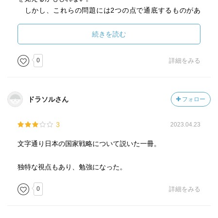
中国、アメリカの規模からは、かならずしも継続的に起こ
しかし、これらの問題には2つの点で通底するものがあ
るかどうかは定かデハナイ。シリコンバレイは、官僚的な
る。
インド人が増えてきていて、ＩＴなど技術の中心がかわり
ひとつは、いずれも日本がまさに直面している、致命的
続きを読む
つつあることを最後に示唆している。
な問題でありながら、実際的かつ有効な対処法に誰も取り
込もうとしていない点だ。
目次
0
詳細をみる
（中略）
もうひとつ、子どもがいなければ、安全保障の論議など
第１章 日本４．０とは何か
何の意味もないということだ。
ドラソルさん
フォロー
（中略）
第２章 北朝鮮の非核化は可能か
もし日本が本当に戦略的な施策を打ち出すのであれば、
3
2023.04.23
最も優先されるべきは、無償のチャイルドケアだろう。ス
第３章 自衛隊進化論
ウェーデン、フランス、イスラエルは、高い水準のチャイ
文字通り日本の国家戦略について説いた一冊。
ルドケアを整備し、実際に子どもが増えている。
第４章 日本は核武装すべきではない
独特な視点もあり、勉強になった。
第５章 自衛隊のための特殊部隊論
0
詳細をみる
第６章 冷戦後に戦争の文化が終わった