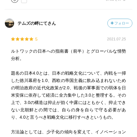
テムズの畔にてさん
フォロー
5
2021.07.25
ルトワックの日本への指南書（前半）とグローバルな情勢
分析。
題名の日本4.0とは、日本の戦略文化について、内戦を一掃
した徳川幕府を1.0、西欧の帝国主義に飲み込まれないため
の明治政府の近代化政策が2.0、戦後の軍事面での弱体を日
米安保に依存して経済に全力集中した3.0と整理する。その
上で、3.0の構造は抑止が効く中露にはともかく、抑止でき
ない北朝鮮との間では、自らの身を自らで守る必要があ
り、4.0と言うべき戦略文化に移行すべきというもの。
方法論としては、少子化の傾向を変えて、イノベーション