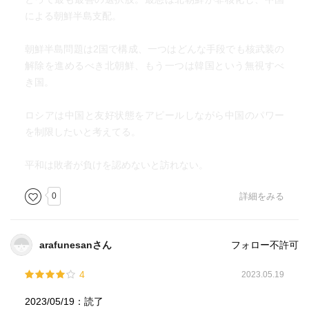
ンのような
による朝鮮半島支配。
攻撃を大国はとっている。だが、その対象は、少数の
敵であり、数万という空爆はあまりにも、非効率なのであ
朝鮮半島問題は2国で構成、一つはどんな手段でも核武装の
る。
解除を進めるべき北朝鮮、もう一つは韓国という無視すべ
き国。
朝鮮半島の置かれている状況
・防空システムは前近代的、
ロシアは中国と友好状態をアピールしながら中国のパワー
・中国が援助をしているにもかかわらず、核実験など
を制限したいと考えてる。
を行い、中国の国益を損ね、中国の面子をつぶしているに
がにがしい同盟国
平和は敗者が負けを認めないと訪れない。
・アメリカは北朝鮮を中国に渡すことはできない。そ
うなれば、朝鮮半島に中国軍がなだれこんでくる
0
詳細をみる
・アメリカにとって、韓国は守るに値しない国であ
る。３８度線に近いソウルから南に経済を移転するように
進言したにもかかわらず、韓国は実行していない。
arafunesanさん
フォロー不許可
・脆弱な韓国軍を補完するために、西ドイツとイタリ
アから武器をただ同然で導入できなにもかかわらず、韓国
4
2023.05.19
は自国での開発を優先した。
2023/05/19：読了
・トランプの戦略は、核を放棄した北朝鮮がアメリカ