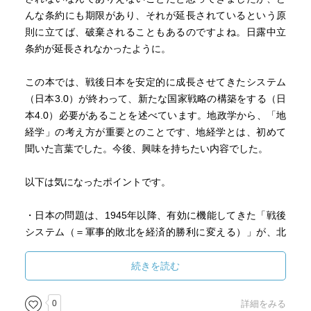
んな条約にも期限があり、それが延長されているという原
則に立てば、破棄されることもあるのですよね。日露中立
条約が延長されなかったように。
この本では、戦後日本を安定的に成長させてきたシステム
（日本3.0）が終わって、新たな国家戦略の構築をする（日
本4.0）必要があることを述べています。地政学から、「地
経学」の考え方が重要とのことです、地経学とは、初めて
聞いた言葉でした。今後、興味を持ちたい内容でした。
以下は気になったポイントです。
・日本の問題は、1945年以降、有効に機能してきた「戦後
システム（＝軍事的敗北を経済的勝利に変える）」が、北
朝鮮というむき出しの脅威には対応できなかったことにあ
る（ｐ１０、１６）
続きを読む
・日本の４００年を見てみると、そのシステムが危機に直
0
詳細をみる