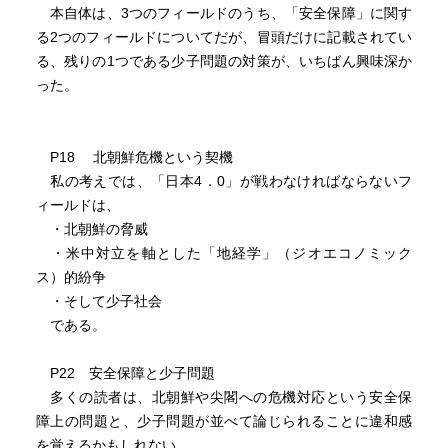
本自体は、3つのフィールドのうち、「安全保障」に関す
の保護下で経済的に成長するための援助をすることであっ
る2つのフィールドについてだが、冒頭だけに記載されてい
たが、うまくいっていない。ちなみに、南アと、リビアで
る、残りの1つである少子問題の対策が、いちばん興味深か
はうまく行った。
った。
現代は、地政学（フィオポリティックス）から地経学（ジ
P18 北朝鮮危機という契機
オエコノミックス）を重視する時代にはいった
私の考えでは、「日本4．0」が戦わなければならないフ
地経学とは、地政学＋経済＋貿易 米中の対決でトランプ
ィールドは、
が採用している戦略は、地経学をベースに組み立てられて
・北朝鮮の脅威
いることを語る
・米中対立を軸とした「地経学」（ジオエコノミック
ス）的紛争
中国は、過去の時代に受けていた優遇措置をつかって、ア
・そして少子社会
メリカに経済的な挑戦をおこなっていて、トランプはその
である。
特恵を取り去ろうとしている。
軍事と密接に組みあわさった、経済、貿易の交渉はある面
P22 安全保障と少子問題
妥当なのである。
多くの読者は、北朝鮮や尖閣への危機対応という安全保
障上の問題と、少子問題が並べて論じられることに違和感
イノベーションは、過去、小さな組織から起こっていて、
を覚えるかもしれない。