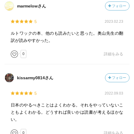
第７章 「リスク回避」が戦争を長期化させる
marmelowさん
フォロー
第８章 地政学から、地経学へ
5
2023.02.23
第９章 米中が戦う地経学的紛争
ルトワックの本、他のも読みたいと思った。奥山先生の翻
訳が読みやすかった。
訳者解説
0
詳細をみる
kissarmy0814さん
フォロー
5
2022.09.03
日本のやるべきことはよくわかる。それをやっていないこ
ともよくわかる。どうすれば良いかは読書が考えるほかな
い。
0
詳細をみる