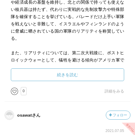
や経済成長の基盤を維持し、北との関係で持っても使えな
い核兵器は持たず、代わりに実戦的な先制攻撃力や特殊部
隊を確保することを挙げている。パレードだけ上手い軍隊
を戦えないと非難して、イスラエルやフィンランドのよう
に脅威に晒されている国の軍隊のリアリティを称賛してい
る。
また、リアリティについては、第二次大戦後に、ポストヒ
ロイックウォーとして、犠牲を避ける傾向がアメリカ軍で
も強まっていることを指摘。イスラエルの単純な作戦と異
なり、完璧を見据えて作戦規模が拡大して本末転倒になっ
続きを読む
ている状況を指摘している。また、マティスやペトレイア
スについても、politically correctな軍人で軍事合理性を欠い
0
詳細をみる
ていると批判。要するにリスクを恐れない戦士の文化が消
えつつあるということ。
osawatさん
フォロー
また、最後の章で地政学から地経学という視点で米中対立
を分析。
2021.07.05