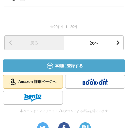
面するたびに、新たに包括的なシステムに更新してきたこ
と。これは世界でもあまり例を見ないこと（ｐ１１）
・日本の近代化は、軍事を自らのアイデンティティとして
全29件中 1 - 20件
いた侍が、自分たちの特権を否定する近代的な軍隊への転
換を主導したことは画期的である。これを理解できなかっ
た、西郷隆盛のような脱落者を出しながらも成功した（ｐ
戻る
次へ
１４）
・韓国は、北朝鮮問題に対する当事者意識、国防への責任
本棚に登録する
意識をまるで持ち合わせておらず、ビジネスだけに関心を
示している（ｐ４２）
Amazon 詳細ページへ
・戦争で守る原則とは、１）常にアクションを仕掛ける、
２）即興性を恐れない、３）リスクをとる（ｐ６７）
・核兵器の使い道は、相手の核兵器の使用を抑止するこ
本ページはアフィリエイトプログラムによる収益を得ています
と、それを使うと相手も使い自国は破滅する、と考えてく
れるのが前提（ｐ７３）