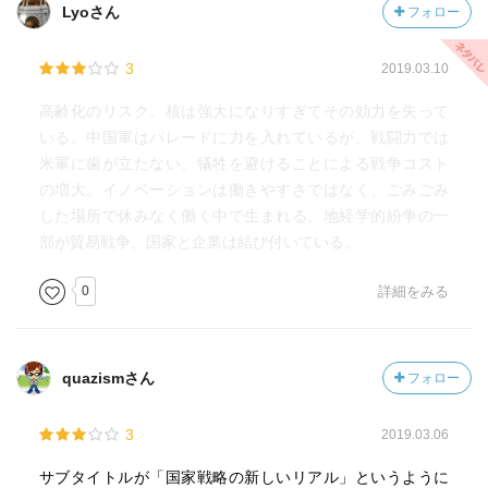
Lyoさん
フォロー
3
2019.03.10
高齢化のリスク。核は強大になりすぎてその効力を失って
いる。中国軍はパレードに力を入れているが、戦闘力では
米軍に歯が立たない。犠牲を避けることによる戦争コスト
の増大。イノベーションは働きやすさではなく、ごみごみ
した場所で休みなく働く中で生まれる。地経学的紛争の一
部が貿易戦争、国家と企業は結び付いている。
0
詳細をみる
quazismさん
フォロー
3
2019.03.06
サブタイトルが「国家戦略の新しいリアル」というように