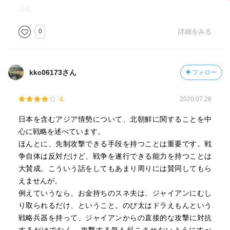
リアリスティックに戦士の文化を効率的に追求し、新たな
ふむ
戦略文化に至ること、これが現在日本の課題である。
0
詳細をみる
kkc06173さん
フォロー
4
2020.07.26
日本を含むアジア情勢について、北朝鮮に関することを中
心に戦略を述べています。
ほんとに、先制攻撃できる手段を持つことは重要です。戦
争自体は反対だけど、戦争を遂行できる能力を持つことは
大賛成。こういう話をしてもあまり周りには賛同してもら
えませんが。
例えていうなら、お金持ちのスネ夫は、ジャイアンにむし
り取られるだけ、ということ。のび太はドラえもんという
戦略兵器を持って、ジャイアンからの直接的な攻撃に対抗