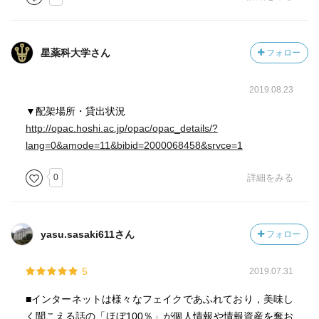
星薬科大学さん
フォロー
2019.08.23
▼配架場所・貸出状況
http://opac.hoshi.ac.jp/opac/opac_details/?
lang=0&amode=11&bibid=2000068458&srvce=1
0
詳細をみる
yasu.sasaki611さん
フォロー
5
2019.07.31
■インターネットは様々なフェイクであふれており，美味し
く聞こえる話の「ほぼ100％」が個人情報や情報資産を奪お