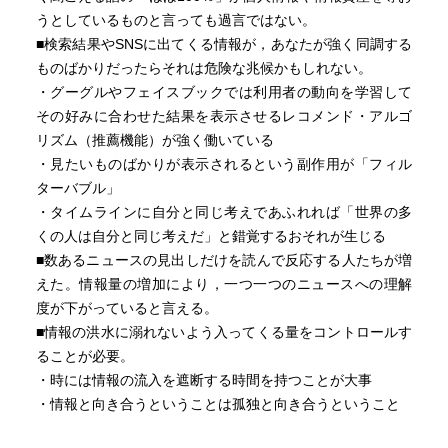
うとしているものと言っても過言ではない。
■検索結果やSNSに出てくる情報が，あなたが強く同調する
ものばかりだったらそれは危険な兆候かもしれない。
・グーグルやフェイスブックでは利用者の動向を学習して
その好みに合わせた結果を表示させるレコメンド・アルゴ
リズム（推薦機能）が強く働いている
・見たいものばかりが表示されるという副作用が「フィル
ターバブル」
・タイムラインに自分と同じ考えであふれれば「世界の多
くの人は自分と同じ考えだ」と錯覚するおそれが生じる
■数あるニュースの見出しだけを読んで反応する人たちが増
えた。情報量の増加により，一つ一つのニュースへの理解
度が下がっていると言える。
■情報の洪水に溺れないよう入ってくる量をコントロールす
ることが必要。
・時には情報の流入を遮断する時間を持つことが大事
・情報と向き合うということは孤独と向き合うということ