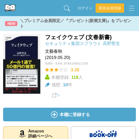
ログイン
新規会員登録
＼プレミアム会員限定／『プレゼント(新潮文庫)』をプレゼン
NEW
ト
フェイクウェブ (文春新書)
セキュリティ集団スプラウト
高野聖玄
文藝春秋
(2019.05.20)
ISBN・EAN:
9784166612185
3.35
本棚登録:
118
人
感想:
10
件
本棚に登録する
Amazon
詳細ページへ