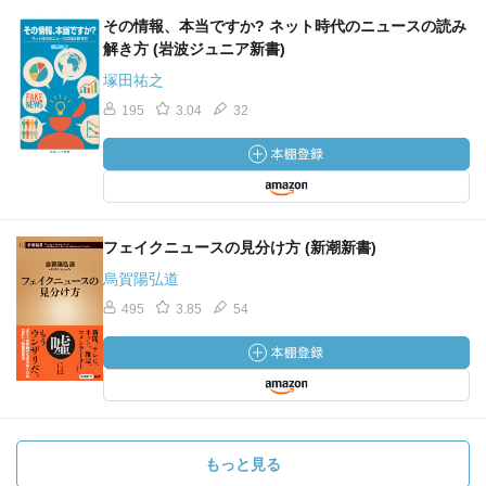
その情報、本当ですか? ネット時代のニュースの読み
解き方 (岩波ジュニア新書)
塚田祐之
195
3.04
32
フェイクニュースの見分け方 (新潮新書)
烏賀陽弘道
495
3.85
54
もっと見る