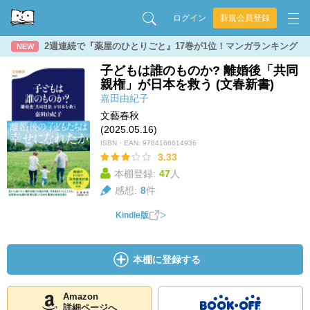
ログイン
新規会員登録
2週連続で『薬屋のひとりごと』17巻が1位！マンガランキング
NEW
子どもは誰のものか? 離婚後「共同
親権」が日本を救う (文春新書)
嘉田由紀子
文藝春秋
(2025.05.16)
ISBN・EAN:
9784166614936
3.33
本棚登録:
47
人
感想:
8
件
Kindle版
本棚に登録する
Amazon
詳細ページへ