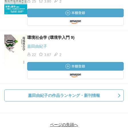
25
3.80
2
環境社会学 (環境学入門 9)
嘉田由紀子
22
3.67
2
嘉田由紀子の作品ランキング・新刊情報
ページの先頭へ