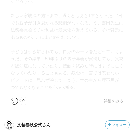
るだろうか。
新しい家族法の施行まで、遅くともあと1年となった。1件
でも親子が引き裂かれる悲劇がなくなるよう、嘉田先生は
法務委員会で子の利益の最大化を訴えている。その背景に
あるものがここにまとめられている。
子どもは引き離されても、自身のルーツをたどっていくよ
うだ。その結果、50年ぶりの親子再会が実現しても、父親
が認知症になっていたり、接触を試みた時にはすでに亡く
なっていたりすることもある。残念の一言では表せないエ
ピソードに、思わず涙してしまう。世の中から理不尽が一
つでもなくなることを心から祈る。
0
詳細をみる
文藝春秋公式さん
フォロー