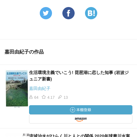
嘉田由紀子の作品
生活環境主義でいこう! 琵琶湖に恋した知事 (岩波ジ
ュニア新書)
嘉田由紀子
64
4.17
13
流域治水がひらく川と人との関係 2020年球磨川水害