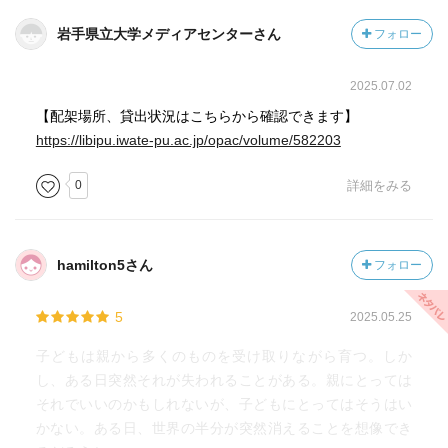
岩手県立大学メディアセンターさん
フォロー
2025.07.02
【配架場所、貸出状況はこちらから確認できます】
https://libipu.iwate-pu.ac.jp/opac/volume/582203
0
詳細をみる
hamilton5さん
フォロー
5
2025.05.25
子どもは親から多くのものを受け取りながら育つ。しか
し、ある日突然それが失われることがある。親にとっては
それでいいのかもしれないが、子どもにとってはそうはい
かない。ある日、世界の半分が突然消えることを想像でき