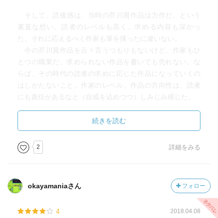
そして、読後感は、当時の芥川賞作品は力作だ、という
素直な想い。読者のレベルも高く、求める内容も深かっ
た。それに応えるべく作家も筆を揮ったに違いない。
今の芥川賞作品を云々言うつもりもないけど、作家もひ
とつの職業だ。求められない作品を書いても売れない。な
らば、その時代の読者の求めに応じた作品になっていくの
はしかたないこと。作家のレベル、作品の方向性は、読者
にも責任があるなと（自戒を込めつつ）しみじみ感じた。
当時（自分が二十歳前後の頃）、読むこともできた作品
続きを読む
だった。あの頃、読んでいたらどう感じたろうか。 い
や、むしろ、今、二十歳前後の息子世代が読んだら、どん
2
詳細をみる
な感想を持つのだろうか。
時代が変わっても、人の悩み、青春の蹉跌感は変わらな
いもの、なんて話も聞くが、いやいや違うんじゃなかろう
okayamaniaさん
フォロー
か。
確かめようがないが、息子に訊いてみたい気がする。間
4
2018.04.08
もなく、息子21歳の誕生日。この本をプレゼントしてみる