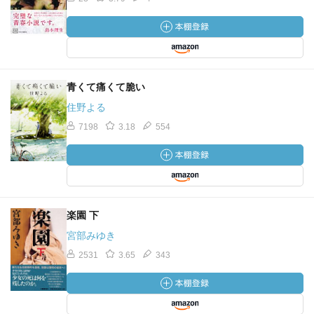
青くて痛くて脆い
住野よる
7198
3.18
554
楽園 下
宮部みゆき
2531
3.65
343