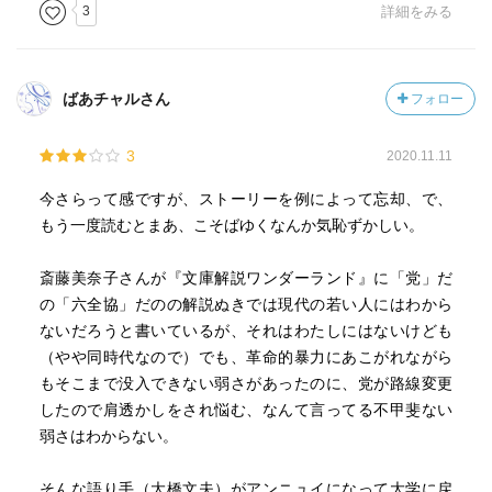
ンパシーやらなんやらを憶えていたように思う。おそらく
3
詳細をみる
本作で描かれる運動は、そうはいってもまだ牧歌的だっ
た、のではないか。
・実際作者はすでに大学の教える側にまわったり、留学し
ばあチャルさん
フォロー
たりして、あさま山荘事件(1972)のようなドン詰まり感覚
の渦中ではなかった、のではないか。牧歌的であるがゆえ
3
2020.11.11
にノスタルジーに浸れる、ギリギリの年代。
・三島は一世代上だが若者に向き合ってくれる右翼（近代
今さらって感ですが、ストーリーを例によって忘却、で、
ゴリラ！）として向き合った、大江は落ちていく闘争をバ
もう一度読むとまあ、こそばゆくなんか気恥ずかしい。
フチン的に作品に取り込んだ（そうすることで脱却し
た）、さらに下の世代の村上龍はのちに「69 sixty nine」で
斎藤美奈子さんが『文庫解説ワンダーランド』に「党」だ
ギャグにしたり、村上春樹は「ノルウェイの森」で隠微に
の「六全協」だのの解説ぬきでは現代の若い人にはわから
しか当時を描かなかった……と思えば、やはり本作は牧歌
ないだろうと書いているが、それはわたしにはないけども
的すぎて、わらけてしまう。敢えて下品な表現をするが、
（やや同時代なので）でも、革命的暴力にあこがれながら
やり逃げ、時代の空気と寝て、売れて名声を得て生活安泰
もそこまで没入できない弱さがあったのに、党が路線変更
ヨカッタネな世代感……。もちろんその後の作品を未読だ
したので肩透かしをされ悩む、なんて言ってる不甲斐ない
からの悪口だが。
弱さはわからない。
・ネット上では、おそらくベストセラーになった当時から
の読者であろう年配者が、所謂青春の一冊であると訥々と
そんな語り手（大橋文夫）がアンニュイになって大学に戻