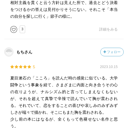
相対主義を貫くと云う方針は見えた所で、過去とどう決着
をつけるかの答えは見付かりそうにない。それこそ「本当
の自分を探しに行く」節子の様に。
3
詳細をみる
もちさん
フォロー
5
2023.10.15
夏目漱石の「こころ」を読んだ時の感覚に似ている。大学
闘争という事象を経て、さまざまに内面と向き合うその心
の在りようが、ナルシズム的と言ってしまえなくもない
が、それを超えて真摯で辛辣で読んでいて胸が震わされ
る。それでいて、恋をすることの喜びや哀しみのみずみず
しさが端々で描かれ、そこにもまた胸を震わされる。
少し前の本にはなるが、全くもって色褪せない名作と思
う。