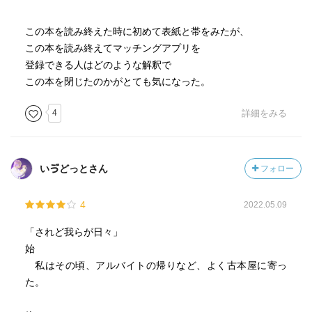
知らなかった……親は当時の流行にのりかけたのだった。
柴田翔も当然筆名なのだろう。
この本を読み終えた時に初めて表紙と帯をみたが、
この本を読み終えてマッチングアプリを
というのとは別に、高校生当時、堤幸彦監督のテレビドラ
登録できる人はどのような解釈で
マ「ケイゾク」にはまっていた私は、中谷美紀演じる柴田
この本を閉じたのかがとても気になった。
純という名前に、並々ならぬ思いを抱いていたこともあっ
て、
4
詳細をみる
ブックオフあたりで柴田翔という名前を見て、ほわーっと
運命めいたものを感じていたのであった。
しかも芥川賞受賞作品だと。
いゔどっとさん
フォロー
もちろん読もうとしたが、ん、あまり面白くないな……
と、途中挫折。
4
2022.05.09
その後、学生運動あがりの作家や作品（なかんずく高野悦
子「二十歳の原点」）を読むたびに、そういえば「され
「されど我らが日々」
ど」があったなと思い出して、また手を伸ばすが、やっぱ
始
り面白くないな……と、数回読みかけてはやめてを繰り返
私はその頃、アルバイトの帰りなど、よく古本屋に寄っ
していた。
た。
そのころから四半世紀を経て今回ようやく読み終えたの
は、去年読んだ熊倉献の漫画「ブランクスペース」が遠因