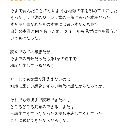
ヒット。昭和55年に社会現象になった横浜銀蝿のメインボ
ーカル「翔」の名も「ハイティーン・ブギ」からもらった
今まで読んだことのないような種類の本を初めて手にした
名前だった。
きっかけは池袋のジュンク堂の一角にあった本棚だった。
＞こうしてわずか数年の間に、メディアに「翔」の字が大
本音屋と書かれたその本棚には黒い本が立ち並び
量にあふれ、「翔」という漢字の認知度が一気に高まった
自分の本音と向き合うため、タイトルも見ずに本を買うと
ことで、日本中で子どもの名に翔の字を使いたいという親
いうものだった。
が急増した。
＞ところが「翔の字を名前に使いたい」という世間の要望
読んでみての感想だが、
が高まるとともに、人名に使える漢字が厳しく制限されて
今までの自分だったら第1章の途中で
いることが社会問題になると、昭和56年10月、「翔」の字
積読と化しているだろう。
が、人名用漢字に追加されることになった。
＞しかしこの時、そんな親たちに大きな壁が立ち塞がる。
どうしても文章が馴染まないのは
実はこの「翔」という漢字、人名用漢字に含まれておら
知識に乏しい想像しずらい時代の話だからだろうか。
ず、「翔」と記した出生届は、役所で受理されなかった。
＞ところが「翔の字を名前に使いたい」という世間の要望
それでも最後まで読破できたのは
が高まるとともに、人名に使える漢字が厳しく制限されて
ところどころ共感のできる、または、
いることが社会問題になると、昭和56年10月、「翔」の字
言語化できていなかった気持ちを表してくれていた
が、人名用漢字に追加されることになった。
ことに感動できたからだろうか。