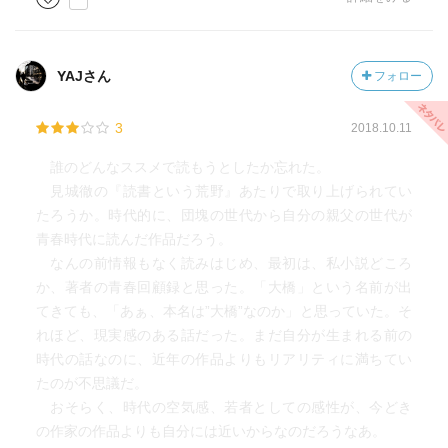
YAJさん
フォロー
3
2018.10.11
誰のどんなススメで読もうとしたか忘れた。
見城徹の『読書という荒野』あたりで取り上げられてい
たろうか。時代的に、団塊の世代から自分の親父の世代が
青春時代に読んだ作品だろう。
なんの前情報もなく読みはじめ、最初は、私小説どころ
か、著者の青春回顧録と思った。「大橋」という名前が出
てきても、「あぁ、本名は”大橋”なのか」と思っていた。そ
れほど、現実感のある話だった。まだ自分が生まれる前の
時代の話なのに、近年の作品よりもリアリティに満ちてい
たのが不思議だ。
おそらく、時代の空気感、若者としての感性が、今どき
の作家の作品よりも自分には近いからなのだろうなあ。