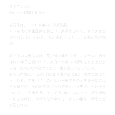
かな？！（笑）
青春ブンガク
かかった時間１５０分
表題作は、１９６４年の芥川賞作品。
６０年代に学生運動が起こり、終焉する中で、さまざまな
形で時代にとらわれ、また逃れようとした若者たちの物
語。
語り手の大橋文夫は、英文科の修士２回生。女子大に通う
従妹の節子と婚約中で、自身の空虚への諦念をかかえなが
らも、穏やかな幸福のままに一生を送ろうとしている。
ある日大橋は、ほぼ新刊のまま古本屋に並ぶH文学全集にと
らわれる。アルバイトの少ない報酬でその全集を手に入れ
た大橋だが、その所有者だった佐野という男の生と死をき
っかけに、大橋自身、そして彼の周囲の人々の、学生運動
に熱をあげた、世代的な空虚やそこからの抵抗、諦念など
が語られる。