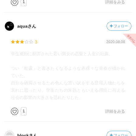
1
詳細をみる
aquaさん
フォロー
3
2020.08.08
学生運動に翻弄された若い男女の恋愛と人生の吐露。
つい「吐露」と書きたくなるような赤裸々な青春が描かれ
ていた。
自分を納得させるため色んな言い訳をする登場人物たちを
哀れに思ったり、学生たちの未熟ともいえる感性に与える
社会の影響の大きさを恐れたりした。
1
詳細をみる
blockさん
フォロー