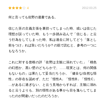
4
2012.03.25
何と言っても佐野の遺書である。
信じた筈の主義主張を裏切ってしまった時、或いは信じた
理想が誤っていた時、もう一歩踏み込んで「信じる」と云
う行為をしてしまった時、私は過去に対してどう「落とし
前をつけ」れば良いだろうか? の筋で読むと、参考の一つに
もなろうか。
これに対する曾根の評「佐野は主観に溺れていた」「桃色
の幻想か、黒い壁のどちらかで、……現実とは、何の関係
もないもの」は果たして妥当だろうか。「健全な/自然な悟
性」の存在を認めず、ただ「悟性A」「悟性B」「悟性C」
…があるに過ぎない、と云う見地からすれば、主観に溺れ
ると云うよりも、別の悟性がある事から目を逸らしてしま
ったのが間違いだったのだろうか。