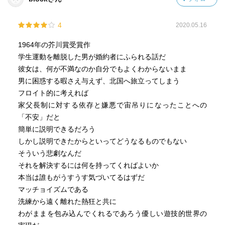
4
2020.05.16
1964年の芥川賞受賞作
学生運動を離脱した男が婚約者にふられる話だ
彼女は、何が不満なのか自分でもよくわからないまま
男に困惑する暇さえ与えず、北国へ旅立ってしまう
フロイト的に考えれば
家父長制に対する依存と嫌悪で宙吊りになったことへの
「不安」だと
簡単に説明できるだろう
しかし説明できたからといってどうなるものでもない
そういう悲劇なんだ
それを解決するには何を持ってくればよいか
本当は誰もがうすうす気づいてるはずだ
マッチョイズムである
洗練から遠く離れた熱狂と共に
わがままを包み込んでくれるであろう優しい遊技的世界の