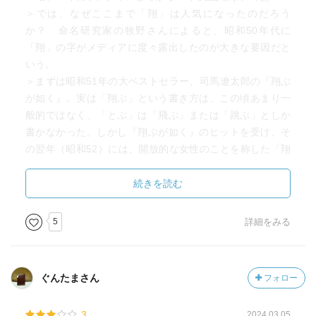
＞では、なぜここまで「翔」は人気になったのだろう
か？ 命名研究家の牧野さんによると、昭和50年代に
「翔」の字がメディアに度々露出したのが大きな要因だと
いう。
＞まずは昭和51年の大ベストセラー、司馬遼太郎の『翔ぶ
が如く』。実は「翔ぶ」という書き方は、この頃あまり一
般的ではなく、「とぶ」は「飛ぶ」または「跳ぶ」としか
書かなかった。しかし『翔ぶが如く』のヒットを受け、そ
の翌年（昭和52）には、開放的な女性のことを称した「翔
んでる女」が流行語になる。さらにその翌年（昭和53年）
には、渡辺真知子が歌う『かもめが翔んだ日』や漫画『翔
続きを読む
んだカップル』が大流行。「翔ぶ」という書き方が、完全
に世の中に浸透した。
5
詳細をみる
＞少女漫画も「翔」の人気を後押し
＞そしてメディアに登場した「翔」がもうひとつ。それは
昭和52年に連載をスタートした少女漫画「ハイティーン・
ぐんたまさん
フォロー
ブギ」の主人公の名前「藤丸翔」。この漫画は、映画化も
され当時人気絶頂の近藤真彦が「翔」役を演じ主題歌も大
3
2024.03.05