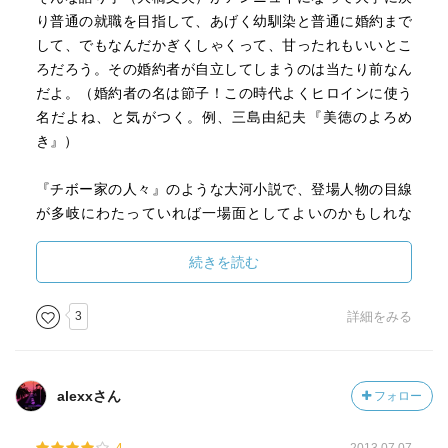
書く記事がある。一方、全然わけわからんという感想も、
り普通の就職を目指して、あげく幼馴染と普通に婚約まで
ちらほら。読んで面白くなければわざわざ感想を書かず打
して、でもなんだかぎくしゃくって、甘ったれもいいとこ
ち捨てる人も多いだろうから、その比率を云々はできない
ろだろう。その婚約者が自立してしまうのは当たり前なん
が、賛否両論であることは間違いない。というか、本作よ
だよ。（婚約者の名は節子！この時代よくヒロインに使う
りも、本作への感想を読むのが面白かった。時代性込み、
名だよね、と気がつく。例、三島由紀夫『美徳のよろめ
での読みが、如何に読者の愛着を引き摺り続けるのか、実
き』）
例を見たようで……いや失礼。
・もうちょい悪口の度を高めるなら、視点人物のエリート
『チボー家の人々』のような大河小説で、登場人物の目線
臭（エリートと自己認識している臭み）がぷんぷんで、そ
が多岐にわたっていれば一場面としてよいのかもしれな
こがまずいけ好かない。いけ好かない視点人物に我慢して
い。それに構成が自殺と離別の後、手紙で知らせる形式と
読み続けるのは、四半世紀前の潔癖な自分には耐えられな
いうのは、漱石『こころ』でも無理っぽかった気がするし
続きを読む
かったのだろうか。しかし今は、視点人物の叙述の中に潜
ね。この作品が芥川賞で当時ベストセラー・・・。それで
む「厭悪」（やだみ）を、味わえるようになった。おそら
わたしも読んだのだけどね。まあ、作品丸ごと昭和のやわ
3
詳細をみる
く村上春樹の諸作を通じて。で、春樹と対比してまた悪口
な青春のかたみ。
を重ねるが、春樹的人物はある程度コミック化して提示さ
れているのに対し、本作の語り手や登場人物は、あまりに
酔いすぎている。春樹はむしろ醒めて、いけ好かなさ自己
alexxさん
フォロー
欺瞞を「信用できない語り手」にしているのに対して、本
作の語り手はあまりに牧歌的すぎて、結果的に「作者が信