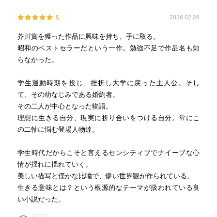
5
2026.02.28
芥川賞を獲った作品に興味を持ち、手に取る。
昭和のベストセラーだという一作。勉強不足で作品名も知
らなかった。
学生運動時期を投じ、挫折し大学に戻った主人公。そし
て、その幼なじみである婚約者。
その二人が中心となった物語。
理想に生きる自分、現実に折り合いをつける自分。常にこ
の二軸に悩む登場人物達。
学生時代だからこそと言えるセンシティブでナイーブな心
情が揺れに揺れていく。
美しい描写と僅かな比喩で、儚い世界観が作られている。
生きる意味とは？という根源的なテーマが扱われている良
い小説だった。