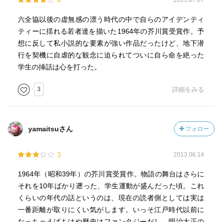
4
2013.07.07
用できない」状態になっている。あー当時のインテリゲン
六全協以後の虚無感の漂う時代の中で自らのアイデンティ
チャの感じていた虚無って、こんなに甘々で空虚だったん
ティーに揺れる若者達を描いた1964年の芥川賞受賞作。予
だー大変でしたねー（棒読み）、と。
想に反して私小説的な要素が強い作品だったけど、地下潜
・その姿勢の一例が、男性の名前が超テキトーで、判別し
行を契機に自虐的な観念に迫られてついに自ら命を絶った
づらい（佐野sano、野瀬noze、曽根sone）のに対し、ちょ
学生の挿話は心を打った。
こっとだけセフレになっただけの女性の名前はやけに詳細
で姓名どちらも明記しているあたり、作者のセルフ酔いっ
3
詳細をみる
ぷりが辛い。（敢えて判別しづらい男性名にしたとか……
うん……）
・正直、運動家あがりでももともと家柄がよかったのでい
い企業に就職できて、過労で鬱になっただけちゃうん、と
yamaitsuさん
フォロー
か、節子の屈託も、ただのマリッジブルーや鬱なんじゃ
ね、と。文芸作品の賞味期限について、想わないでもな
3
2013.06.14
い。
1964年（昭和39年）の芥川賞受賞作。物語の舞台はさらに
・本作で唯一いいなと思ったのは、実は仕込まれているミ
それを10年ばかり遡った、学生運動が盛んだった頃。これ
ステリ。冒頭で、少女の自殺が云々、と言っておいて、
くらいの年代の話というのは、現在の読者側としては実は
あ、節子死ぬのかなと思わせておいて、実はミスリーディ
一番距離が取りにくい気がします。いっそ江戸時代以前に
ングだった。また、いま現在目の前にいない人がキーマン
なっちゃえばもはや歴史はファンタジーだし、明治大正の