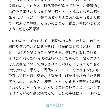
になっている、というのも、記述が現在と過去を行き来す
文豪作品なんかだと、時代背景が違ってもそこに普遍的な
る中で浮かび上がるミステリ。
ものを見出せたりしますが、昭和・・・私はもちろん昭和
・が、結局は、まあ、ムカシのオトコが屈託です、とか、
生まれだけれど、60数年あるうちの自分が生まれるより前
ムカシのオンナの自殺がわだかまりです、とか、……うー
で、なおかつ戦後、くらいのことが一番遠い時代のことの
ん結局はヤってヤられて気持ちよくなった挙句の、甘々な
ように感じる不思議。
苦悩に過ぎないんじゃないすか、と底の浅さを感じてしま
って、……。当時のひたむきさを云々という意見も想定さ
この作品の中で描かれている時代の大学生たちは、自らの
れるが、ゆってもセックスとカネでいい目を見た側の牧歌
思想や信念のために命を賭け、積極的に政治に関わり、自
的な回想じゃん、と、郷愁そのものが、いまや腐臭を放っ
分たちに国を変えることができると信じて行動している。
ている。と思ってしまう。
それはそれであの時代の流行のようなもので、彼らの多く
・「されど」受容史をまとめれば面白そう。
はただ理想に酔って踊らされてるだけという見方もできる
のだけれど、果たして現代のツイッターだのラインだのに
依存して四六時中空虚な「繋がり」ばかりを求めている若
者たちに、この熱さ（暑苦しさともいえる・苦笑）は理解
されないだろうなあ。かくいう自分自身でさえ、はたして
それくらいの年齢の頃なんて、自分の半径数メートルのこ
とだけでいっぱいいっぱいで、国や政治のことなんて考え
ていませんでした。
続きを読む