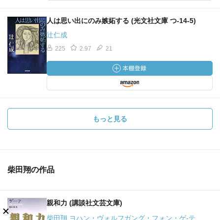
人は思い出にのみ嫉妬する (光文社文庫 つ-14-5)
辻仁成
225
2.97
21
もっと見る
柴田翔の作品
親和力 (講談社文芸文庫)
柴田翔 ヨハン・ヴォルフガング・フォン・ゲ-テ