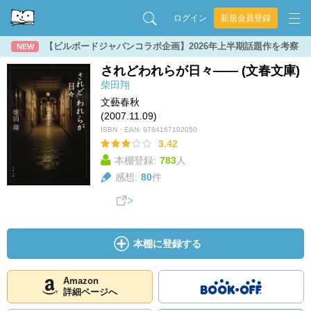
ログイン
新規会員登録
【ビルボードジャパンコラボ企画】2026年上半期話題作を考察
NEW
されどわれらが日々―― (文春文庫)
柴田翔
文藝春秋
(2007.11.09)
ISBN・EAN:
9784167102050
3.42
本棚登録:
783
人
感想:
80
件
本棚に登録する
Amazon
詳細ページへ