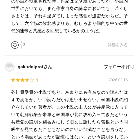
の小説が執筆された時、作家は２９歳であったが、小説内
強烈な自我を当時のすべての人がもっていたとは限らない
世界においても、また作家自身の諦念においても、若々し
にせよ、広く若者に支持された作品だということで、やは
さよりは、それを過ぎてしまった感覚が濃密だからだ。そ
り「学生運動世代」の特性はあるのだと思う。このような
して、六全協の敗北感よりも、むしろより個的な中での世
生き方に、一定、憧れもし、他方で苦しそうだとも思う。
代的連帯と共感とを回想しているかのようだ。
今の若者も、もちろん、違う形で苦悩しているんだろうけ
ど。
2
詳細をみる
表題作のほか「ロクタル管の話」という短編小説も収録さ
れていて、自己の純粋さへの礼賛と、それを失ったことへ
gakudaiprofさん
フォロー不許可
の寂しさが描かれていてよかった。
4
2026.02.16
けっして読みやすい作品ではないが、読んでよかった。そ
芥川賞受賞の小説であり、あまりにも有名なので読んだは
して、やはり、これを血肉にするような読み方ができる時
ずであるが、いつ読んだかは思い出せない。韓国小説の紹
期を過ぎてしまったことは、少し寂しい。
介をしていた著者が、この小説の主人公が共産党に入って
いて朝鮮戦争が米軍と韓国軍が北に攻め入ってきたという
共産党の説明を鵜呑みにして旧友に話したら曽根という同
級生が見てきたこともないのにいい加減なことを言うな、
という場面があったが記憶にはない、という説明をしてい