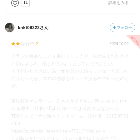
11
詳細をみる
knkt09222さん
フォロー
2
2024.10.02
チラシの裏的なことを書いてしまうが、私が生まれたとき
に親ははじめ、翔と名付けようとしていたのだとか。
そう聞いたときは、あー元不良の夫婦らしいなーと思った
だけだったが、本作の感想をネットで漁る中で知ったのだ
が、
東洋経済オンライン 日本人が子どもに｢翔｣の名をつけた
がる理由 社長に｢誠｣が多いのは偶然ではなかった！
TBSテレビ『ナゾ解き！マイネーム』取材班 2015/07/01
6:00
https://toyokeizai.net/articles/-/75213?display=b
＞昭和57年にランクインしてから30年以上人気の「翔」