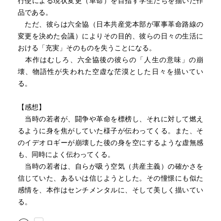
行使による現状変更（革命）を目指す学生たちを描いた作
品である。
ただ、彼らは六全協（日本共産党本部が軍事革命路線の
変更を決めた会議）によりその目的、彼らの日々の生活に
おける「充実」そのものを失うことになる。
本作はむしろ、六全協後の彼らの「人生の意味」の崩
壊、物語性が失われた空虚な茫漠とした日々を描いてい
る。
【感想】
当時の若者が、闘争や革命を標榜し、それに対して燃え
るように身を焦がしていた様子が伝わってくる。また、そ
のイデオロギーが崩壊した後の身を空にするような虚無感
も、同時によく伝わってくる。
当時の若者は、自らが吸う空気（共産主義）の確かさを
信じていた、あるいは信じようとした。その憧憬にも似た
感情を、本作はセンチメンタルに、そして美しく描いてい
る。