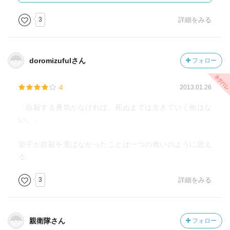
作中に３通の手紙が出てくるのですが、そのうち２通は遺
3
詳細をみる
書、３通目は遺書でこそないものの書いた本人は自殺しそ
こなって入院中の病院で書いている。いずれの自殺の理由
も、現代の私たちからすれば「そんな理由で死ななくて
doromizufulさん
フォロー
も・・・」といったようなことばかりで（とはいえ同世代
の方なら納得できるのかというとそれはまた別のような気
4
2013.01.26
も）、みな理想家で理屈屋で、観念的な理由で死にたがる
ので、素直に共感するのはちょっと難しい。かといって、
「自殺する勇気がなければ、死ぬまでは生きていく他はな
まったく理解できないかというとそういうわけでもなく、
い。」
むしろ現代人が何も考えなさすぎるんでしょうね。
節子が自殺を選ばなかったことは一つの救いのように思え
「普遍的な青春」とは何か、なんてどうでもいいことをつ
る。
らつら考えさせられました。
3
詳細をみる
親衛隊さん
フォロー