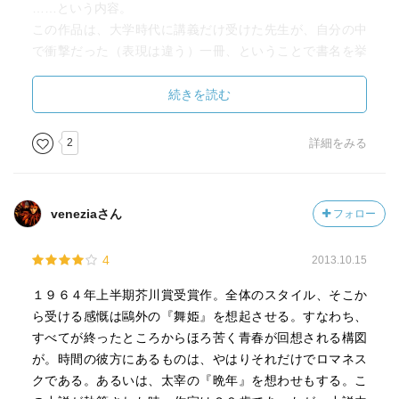
……という内容。
この作品は、大学時代に講義だけ受けた先生が、自分の中
で衝撃だった（表現は違う）一冊、ということで書名を挙
げた作品である。ずっと気になっていたが、あれから１０
年以上の時を経て、ようやく読む機会を得た。
続きを読む
しかし、率直に、１０代のころ、せめて２０代の前半に読
2
詳細をみる
むべき作品だったと思う。生の意味に対する切望という
か、自己と社会の関係のしかたについての矜持、いいかげ
んに思える他者とのかかわりと表裏をなす真摯さなど、強
veneziaさん
フォロー
烈な自意識に支えられた登場人物の言葉は、今の自分が読
んでもある程度の理解はできるが、あのころ、自分の、ま
4
2013.10.15
だ柔らかく、世界についてのさまざまなことに飢えていた
自分の魂でなぞるべき言葉だった。その意味では、一部の
１９６４年上半期芥川賞受賞作。全体のスタイル、そこか
作品には、はじめに「出会う」べき適切な時期があり、そ
ら受ける感慨は鷗外の『舞姫』を想起させる。すなわち、
れを逃したことが多少悔やまれる（ここで「多少」と思っ
すべてが終ったところからほろ苦く青春が回想される構図
てしまうのも、まあ老いたということでしょう）。
が。時間の彼方にあるものは、やはりそれだけでロマネス
クである。あるいは、太宰の『晩年』を想わせもする。こ
描かれていた登場人物が全員エリートなので、このように