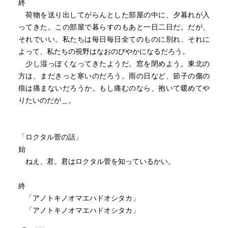
終
になっている。
荷物を送り出してがらんとした部屋の中に、夕暮れが入
その漫画内で、桐山襲「風のクロニクル」の〈勿論、Ｎ
ってきた。この部屋で暮らすのもあと一日二日だ。だが、
よ、僕は青春などという吐き気のする言葉によって、その
それでいい。私たちは毎日毎日全てのものに別れ、それに
日々のことを語ろうとは思っていない。〉という文が引用
よって、私たちの視野はなおのびやかになるだろう。
されていて、
少し湿っぽくなってきたようだ。窓を閉めよう。東北の
ポール・ニザン「アデン・アラビア」の〈ぼくは二十歳だ
方は、まだきっと寒いのだろう。雨の日など、節子の傷の
った。 それがひとの一生でいちばん美しい年齢だなどとだ
痕は痛まないだろうか。もし痛むのなら、抱いて暖めてや
れにも言わせまい。〉を思い出させる名文だと思ったの
りたいのだが＿。
で、読んでみた。
図書館本なのでブクログには登録していないが、なかなか
に難物かつ意義深い好みの作だと感じ入り、何かしら関連
「ロクタル菅の話」
作はないかと書庫を眺めて、手に取った次第。
始
チラシの裏的な前書きは以上。
ねえ、君。君はロクタル菅を知っているかい。
以下、箇条書きで。
終
・そもそも高野、桐山に比べて、柴田は十年くらい？ 年
「アノトキノオマエハドオシタカ」
上。大江健三郎と同い年だ。大江もまた学生運動を題材に
「アノトキノオマエハドオシタカ」
していたが、確か５歳だか１０歳だか年上の世代としてシ