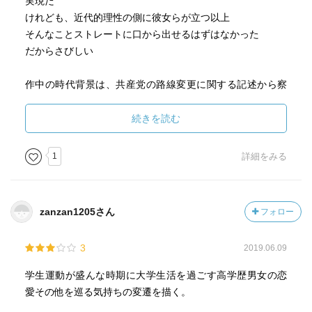
実現だ
けれども、近代的理性の側に彼女らが立つ以上
そんなことストレートに口から出せるはずはなかった
だからさびしい
作中の時代背景は、共産党の路線変更に関する記述から察
するに
1950年代の終わりごろと思われる
続きを読む
ここに書かれたようなことはおそらく
この時期の「優しい左翼」に普遍的な問題だったのだろう
1
詳細をみる
しかしそれはまた
山岳ベースの大量殺人に行きつく流れでもあった
zanzan1205さん
フォロー
3
2019.06.09
学生運動が盛んな時期に大学生活を過ごす高学歴男女の恋
愛その他を巡る気持ちの変遷を描く。