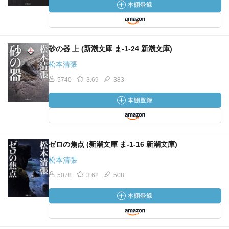
砂の器 上 (新潮文庫 ま-1-24 新潮文庫)
松本清張
5740
3.69
383
ゼロの焦点 (新潮文庫 ま-1-16 新潮文庫)
松本清張
5078
3.62
508