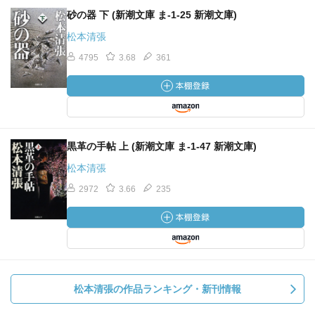
砂の器 下 (新潮文庫 ま-1-25 新潮文庫)
松本清張
4795
3.68
361
黒革の手帖 上 (新潮文庫 ま-1-47 新潮文庫)
松本清張
2972
3.66
235
松本清張の作品ランキング・新刊情報