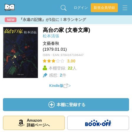
ログイン
新規会員登録
『永遠の記憶』が1位に！本ランキング
NEW
高台の家 (文春文庫)
松本清張
文藝春秋
(1979.01.01)
ISBN・EAN:
9784167106447
3.00
本棚登録:
22
人
感想:
2
件
Kindle版
本棚に登録する
Amazon
詳細ページへ