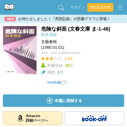
ログイン
新規会員登録
お待たせしました！「再読記録」が読書グラフに登場！
NEW
危険な斜面 (文春文庫 ま-1-48)
松本清張
文藝春秋
(1980.01.01)
ISBN・EAN:
9784167106485
3.25
本棚登録:
28
人
感想:
1
件
Kindle版
本棚に登録する
Amazon
詳細ページへ