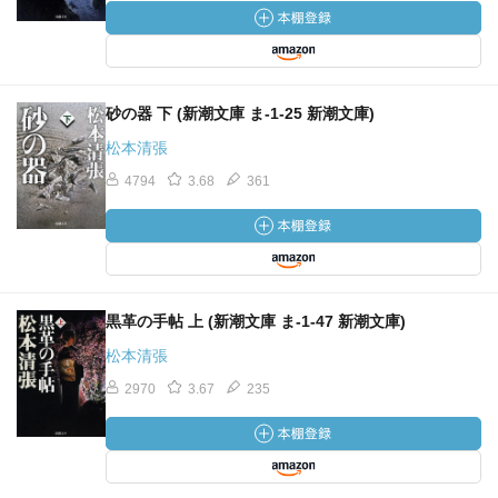
砂の器 下 (新潮文庫 ま-1-25 新潮文庫)
松本清張
4794
3.68
361
黒革の手帖 上 (新潮文庫 ま-1-47 新潮文庫)
松本清張
2970
3.67
235