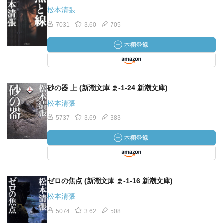
松本清張
7031
3.60
705
砂の器 上 (新潮文庫 ま-1-24 新潮文庫)
松本清張
5737
3.69
383
ゼロの焦点 (新潮文庫 ま-1-16 新潮文庫)
松本清張
5074
3.62
508