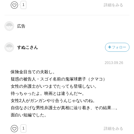
1
詳細をみる
広告
すぬこさん
フォロー
2013.09.26
保険金目当ての夫殺し。
疑惑の被告人・スゴイ名前の鬼塚球磨子（クマコ）
女性の弁護士がいつまでたっても登場しない。
待っちゃったよ。映画とは違うんだ〜。
女性2人がガンガンやり合うんじゃないのね。
自信なさげな男性弁護士が真相に辿り着き、その結果…。
面白い短編でした。
1
詳細をみる