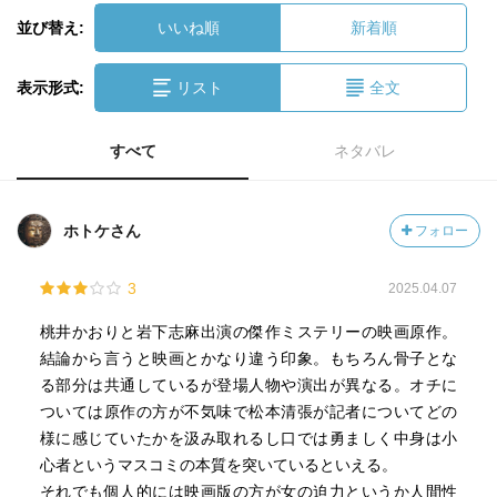
並び替え:
いいね順
新着順
表示形式:
リスト
全文
すべて
ネタバレ
ホトケさん
フォロー
3
2025.04.07
桃井かおりと岩下志麻出演の傑作ミステリーの映画原作。
結論から言うと映画とかなり違う印象。もちろん骨子とな
る部分は共通しているが登場人物や演出が異なる。オチに
ついては原作の方が不気味で松本清張が記者についてどの
様に感じていたかを汲み取れるし口では勇ましく中身は小
心者というマスコミの本質を突いているといえる。
それでも個人的には映画版の方が女の迫力というか人間性