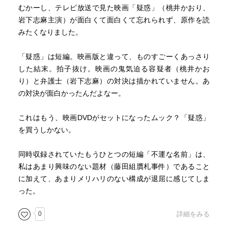
むかーし、テレビ放送で見た映画「疑惑」（桃井かおり、
岩下志麻主演）が面白くて面白くて忘れられず、原作を読
みたくなりました。
「疑惑」は短編。映画版と違って、ものすごーくあっさり
した結末。拍子抜け。映画の鬼気迫る容疑者（桃井かお
り）と弁護士（岩下志麻）の対決は描かれていません。あ
の対決が面白かったんだよなー。
これはもう、映画DVDがセットになったムック？「疑惑」
を買うしかない。
同時収録されていたもうひとつの短編「不運な名前」は、
私はあまり興味のない題材（藤田組贋札事件）であること
に加えて、あまりメリハリのない構成が退屈に感じてしま
った。
0
詳細をみる