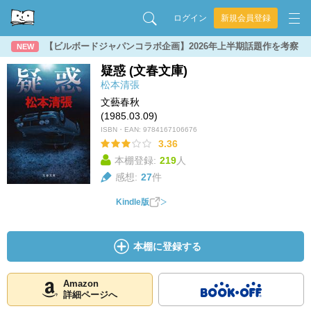
ログイン
新規会員登録
【ビルボードジャパンコラボ企画】2026年上半期話題作を考察
NEW
疑惑 (文春文庫)
松本清張
文藝春秋
(1985.03.09)
ISBN・EAN:
9784167106676
3.36
本棚登録:
219
人
感想:
27
件
Kindle版
本棚に登録する
Amazon
詳細ページへ