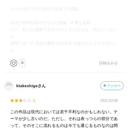
ラストはドラマと原作では違った模様。。。
原作に同時収録されていた短編「不運な名前」。
んー、私には難解でわかりにくかったなぁ。読みにくかっ
た。
実際にあった過去の事件を検証する論文のような小説だっ
た。
0
詳細をみる
ktakeshigeさん
フォロー
3
2011.03.08
この作品は現代においては若干不利なのかもしれない。テ
ーマが少し古いのだ。ただし、それは表っつらの部分であ
って、そのそこに流れるものは今でも通じるものなのは間