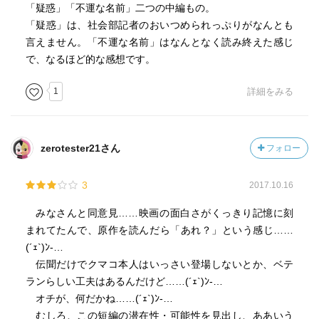
かもしれませんが、、、
「疑惑」「不運な名前」二つの中編もの。
「疑惑」は、社会部記者のおいつめられっぷりがなんとも
物的証拠が無い中で、犯人と断定するのは危険ですよね
言えません。「不運な名前」はなんとなく読み終えた感じ
ぇ… マスコミによる報道被害について、改めて考えさせ
で、なるほど的な感想です。
られました。
1
詳細をみる
「球磨子」の裁判における弁護士については、東京の有名
な弁護士（「岡村謙孝」弁護士）に断られ、当初から弁護
士をしていた「原山正雄」弁護士が病に倒れ、ヒヤヒヤさ
zerotester21さん
フォロー
せられましたが、国選弁護士としてやむ得ず引き受けた
「佐原卓吉」弁護士が意外な活躍を見せます、、、
3
2017.10.16
検察側の用意した証人の証言の根拠の脆弱性を指摘し、さ
みなさんと同意見……映画の面白さがくっきり記憶に刻
らには、車内に残っていたスパナの存在と車を運転してい
まれてたんで、原作を読んだら「あれ？」という感じ……
た「白河福太郎」右足の靴が脱げていた謎をほぼ完ぺきに
(´ｪ`)ﾝ-…
解明。
伝聞だけでクマコ本人はいっさい登場しないとか、ベテ
ランらしい工夫はあるんだけど……(´ｪ`)ﾝ-…
ここで追い詰められたのは、北陸日日新聞社会部記者「秋
オチが、何だかね……(´ｪ`)ﾝ-…
谷茂一」、、、
むしろ、この短編の潜在性・可能性を見出し、ああいう