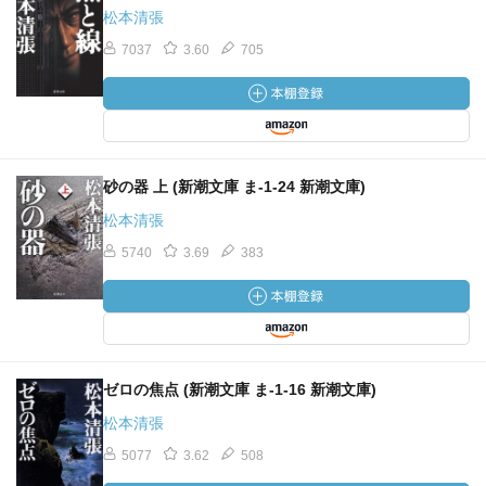
松本清張
7037
3.60
705
砂の器 上 (新潮文庫 ま-1-24 新潮文庫)
松本清張
5740
3.69
383
ゼロの焦点 (新潮文庫 ま-1-16 新潮文庫)
松本清張
5077
3.62
508