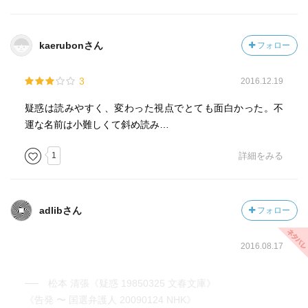
鬼塚球磨子
34歳、熊本生まれ。
白河の後妻で前科4犯。
kaerubonさん
フォロー
白河福太郎
3
2016.12.19
59歳、資産2億円。
疑惑は読みやすく、変わった視点でとても面白かった。不
東京で球磨子と知り合い結婚。
運な名前は小難しくて斜め読み…
原山正雄
1
詳細をみる
球磨子の弁護士。
肝臓に持病あり。
藤原好郎
adlibさん
フォロー
27歳、事件の目撃者。
2016.08.17
河崎三郎
黒駒一家のやくざで球磨子の用心棒。
── 松本 清張《疑惑 19850325 文春文庫》
《告発 〜 国選弁護人 20090124 NHK》