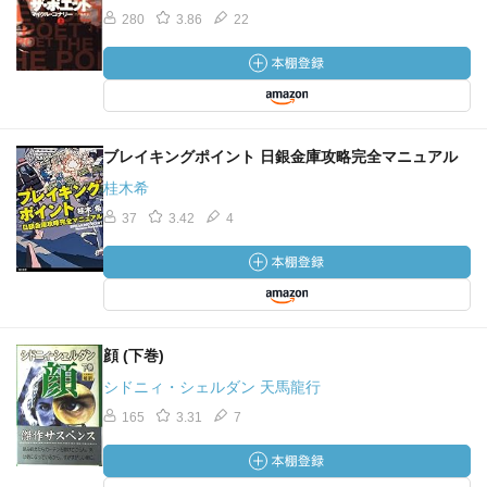
280
3.86
22
ブレイキングポイント 日銀金庫攻略完全マニュアル
桂木希
37
3.42
4
顔 (下巻)
シドニィ・シェルダン 天馬龍行
165
3.31
7