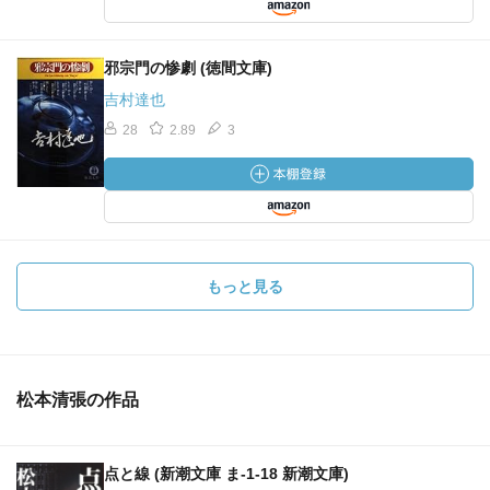
邪宗門の惨劇 (徳間文庫)
吉村達也
28
2.89
3
もっと見る
松本清張の作品
点と線 (新潮文庫 ま-1-18 新潮文庫)