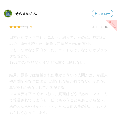
そらまめさん
フォロー
3
2011.06.04
田村正和でドラマ化。見ようと思っていたのに、見忘れた
ので、原作を読んだ。原作は短編だったのが意外。
でも、なかなか面白かった。ラストなぞ、なかなかブラッ
クな感じで。
1982年の作品だが、ぜんぜん古くは感じない。
結局、原作では逮捕された妻がどういう人間かは、弁護人
や新聞記者などによる伝聞でしか描かれてない。それが、
真実をわからなくしてた気がする。
マスメディアって怖いね～。真実はどうであれ、マスコミ
で報道されてしまうと、信じちゃうこともあるからなぁ。
あの人ならやりそう・・・、そんな他人事の話が、もっと
もらしくなってしまう。