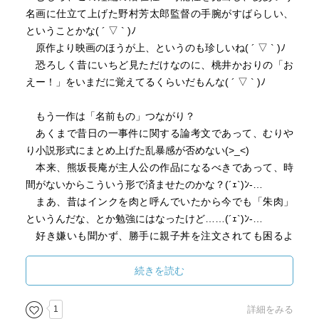
名画に仕立て上げた野村芳太郎監督の手腕がすばらしい、
彼は「球磨子」の殺人と断定し、新聞紙上に保険金詐欺鬼
ということかな( ´ ▽ ` )ﾉ
女特集企画を組んだ張本人… 「球磨子」が無実になれ
原作より映画のほうが上、というのも珍しいね( ´ ▽ ` )ﾉ
ば、彼女を批判した「秋谷」は必ずお礼参りにより報復さ
恐ろしく昔にいちど見ただけなのに、桃井かおりの「お
れ、家族は破壊される。
えー！」をいまだに覚えてるくらいだもんな( ´ ▽ ` )ﾉ
そこで彼の取った行動は… 階段を歩く足音が聞こえるよ
もう一作は「名前もの」つながり？
うな感じがしましたね。
あくまで昔日の一事件に関する論考文であって、むりや
面白い作品でしたが、こわ～いエンディングでした。
り小説形式にまとめ上げた乱暴感が否めない(>_<)
本来、熊坂長庵が主人公の作品になるべきであって、時
本作品、昨年の11月にテレビドラマとして放映されたよう
間がないからこういう形で済ませたのかな？(´ｪ`)ﾝ-…
です… 観たかったなぁ。
まあ、昔はインクを肉と呼んでいたから今でも「朱肉」
というんだな、とか勉強にはなったけど……(´ｪ`)ﾝ-…
備忘用に主な登場人物を紹介しておきます。
好き嫌いも聞かず、勝手に親子丼を注文されても困るよ
なあ……(´ｪ`)ﾝ-…
秋谷茂一
続きを読む
北陸日日新聞社会部記者。
保険金詐欺鬼女特集企画を組む。
2017/10/16
1
詳細をみる