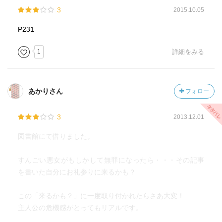
明治時代に起こった実際の事件で、その罪を着せられ獄中
3
2015.10.05
死した「熊坂長庵」という画家をキーワードに、当時、集
治監（刑務所の前身）があった行刑資料館で、たまたま居
P231
合わせたルポライター「安田」と元学校校長「伊田」、謎
の女性「神岡」の三人が、それぞれの知識や調査内容から
1
詳細をみる
真相を解き明かにしようと試みます。
小説の姿を借りて、「松本清張」が真相を追究したルポル
あかりさん
フォロー
タージュって感じでしたね。
3
2013.12.01
歴史に興味があれば、知識欲を満足させてくれる作品で
す。
図書館にて借りました。
実際はどうだったんだろうか… 今となっては真相は闇の
すんごい悪女がもしかして無罪になったら・・・その記事
中ですが、事実を知りたくなりましたね。
を書いた自分にお礼参りに来るかも？
この「来るかも？」に一度取り付かれたらさあ大変！
主人公の危機感がとってもリアルです。