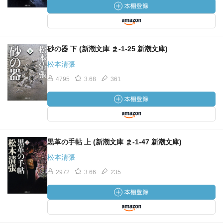
砂の器 下 (新潮文庫 ま-1-25 新潮文庫)
松本清張
4795
3.68
361
黒革の手帖 上 (新潮文庫 ま-1-47 新潮文庫)
松本清張
2972
3.66
235