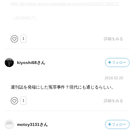
木下保
http://booklog.jp/users/awalibrary/archives/1/4167106671
白河の友人で、球磨子の悪評を福太郎から聞く。
（20160817）
豊崎勝雄
球磨子の元愛人で球磨子と銀座でクラブを経営する。
1
詳細をみる
岡村謙孝
東京在住の敏腕弁護士で、原山から球磨子の弁護を依頼
される。
kiyoshi68さん
フォロー
佐原卓吉
2016.02.20
原山の後任として球磨子の弁護をする国選弁護士。
週刊誌を発端にした冤罪事件？現代にも通じるらしい。
1
詳細をみる
『不運な名前』は、史実や文献による調査や憶測をもとに
して、明治時代の藤田組贋札事件の真相を追究する推理小
説。
motoy3131さん
フォロー