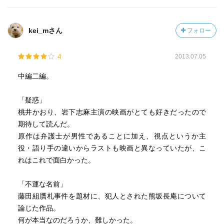
kei_mさん
フォロー
4
2013.07.05
中編二編。
「疑惑」
桃井かおり、岩下志麻主演の映画がとても好きだったので
期待して読んだ。
原作は弁護士が男性であることに加え、視点というか主
役・語り手の違いからラストも映画と異なっていたが、こ
れはこれで面白かった。
「不運な名前」
藤田組贋札事件を題材に、犯人とされた熊坂長庵について
論じた作品。
何が本当なのだろうか、難しかった。