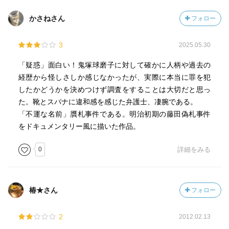
かさねさん
フォロー
3
2025.05.30
「疑惑」面白い！鬼塚球磨子に対して確かに人柄や過去の
経歴から怪しさしか感じなかったが、実際に本当に罪を犯
したかどうかを決めつけず調査をすることは大切だと思っ
た。靴とスパナに違和感を感じた弁護士、凄腕である。
「不運な名前」贋札事件である。明治初期の藤田偽札事件
をドキュメンタリー風に描いた作品。
0
詳細をみる
椿★さん
フォロー
2
2012.02.13