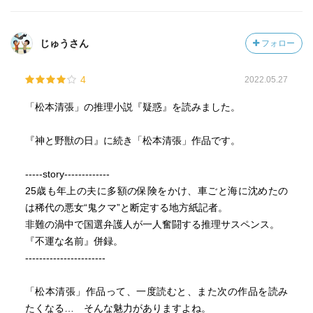
じゅうさん
フォロー
4
2022.05.27
「松本清張」の推理小説『疑惑』を読みました。
『神と野獣の日』に続き「松本清張」作品です。
-----story-------------
25歳も年上の夫に多額の保険をかけ、車ごと海に沈めたの
は稀代の悪女“鬼クマ”と断定する地方紙記者。
非難の渦中で国選弁護人が一人奮闘する推理サスペンス。
『不運な名前』併録。
-----------------------
「松本清張」作品って、一度読むと、また次の作品を読み
たくなる… そんな魅力がありますよね。