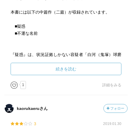
本書には以下の中篇作（二篇）が収録されています。
■疑惑
■不運な名前
『疑惑』は、状況証拠しかない容疑者「白河（鬼塚）球磨
子」に対し、その性格や経歴等から、マスコミは彼女を犯
人（悪女“鬼クマ”）として断定して大々的に報道するが、そ
続きを読む
の後、冤罪が判明するという事件の顛末を描いた物語で
す。
1
詳細をみる
確かに、25歳も年上の資産家「白河福太郎」と結婚し、死
亡した夫には3億円の死亡保険がかけられていて、車で夫と
kaorukaeruさん
フォロー
一緒に海に転落して自分だけ助かった… というのは、非
常に疑わしいし、暴力団とのつながりがあり、傷害事件等
3
2019.01.30
で前科4犯となれば、色眼鏡で見てしまうということがある