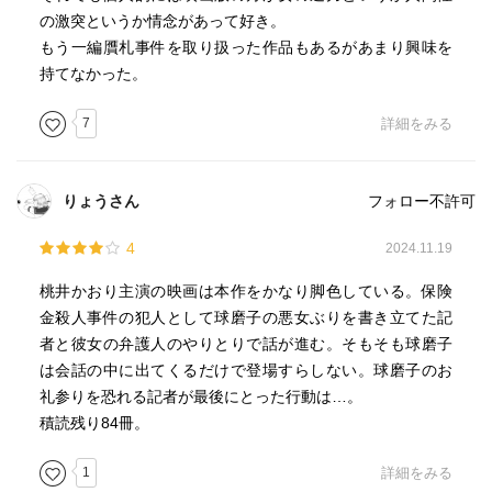
の激突というか情念があって好き。
もう一編贋札事件を取り扱った作品もあるがあまり興味を
持てなかった。
7
詳細をみる
りょうさん
フォロー不許可
4
2024.11.19
桃井かおり主演の映画は本作をかなり脚色している。保険
金殺人事件の犯人として球磨子の悪女ぶりを書き立てた記
者と彼女の弁護人のやりとりで話が進む。そもそも球磨子
は会話の中に出てくるだけで登場すらしない。球磨子のお
礼参りを恐れる記者が最後にとった行動は…。
積読残り84冊。
1
詳細をみる