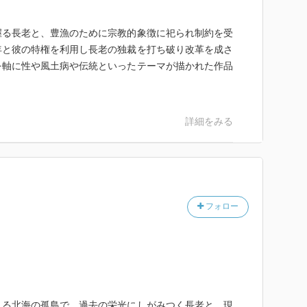
る長老と、豊漁のために宗教的象徴に祀られ制約を受
年と彼の特権を利用し長老の独裁を打ち破り改革を成さ
を軸に性や風土病や伝統といったテーマが描かれた作品
詳細をみる
フォロー
れる北海の孤島で、過去の栄光にしがみつく長老と、現