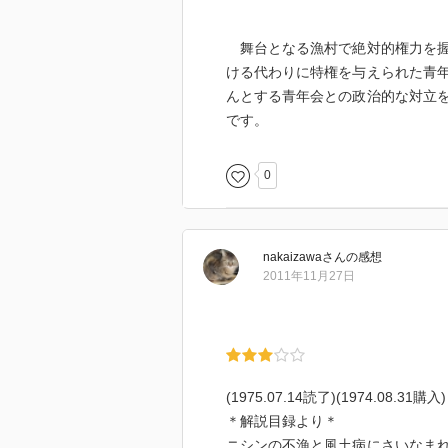
舞台となる漁村で絶対的権力を握
ける代わりに特権を与えられた青
んとする青年会との政治的な対立
です。
0
nakaizawa
さん
の感想
2011年11月27日
(1975.07.14読了)(1974.08.31購入)
＊解説目録より＊
ニシンの不漁と風土病にさいなま