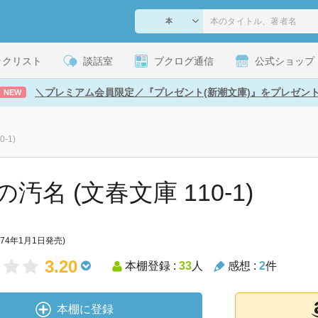
ックリスト
談話室
ブクログ通信
公式ショップ
＼プレミアム会員限定／『プレゼント(新潮文庫)』をプレゼン
NEW
-1)
汚名 (文春文庫 110-1)
974年1月1日発売)
3.20
本棚登録 :
33
人
感想 :
2
件
本棚に登録