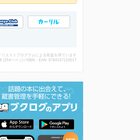
ィリエイトプログラムによる収益を得ています
・本 (254ページ) / ISBN・EAN: 9784167110017