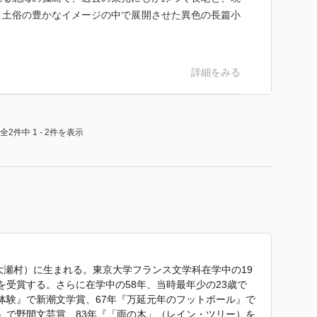
、土俗の豊かなイメージの中で展開させた異色の長篇小
詳細をみる
全2件中 1 - 2件を表示
旧大瀬村）に生まれる。東京大学フランス文学科在学中の19
を受賞する。さらに在学中の58年、当時最年少の23歳で
体験』で新潮文学賞、67年『万延元年のフットボール』で
』で野間文芸賞、83年『「雨の木」（レイン・ツリー）を