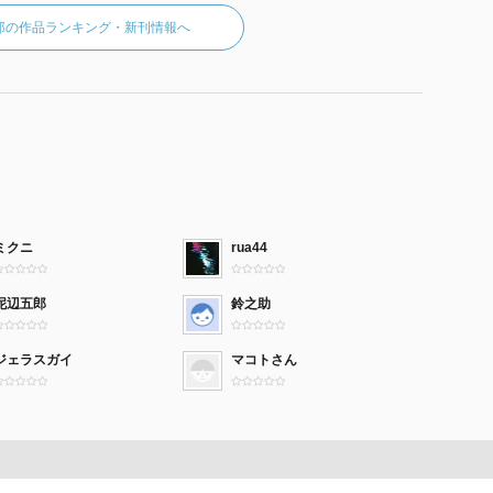
郎の作品ランキング・新刊情報へ
ミクニ
rua44
泥辺五郎
鈴之助
ジェラスガイ
マコトさん