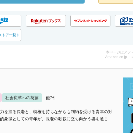
ストア一覧
本ページはアフ
Amazon.co.jp 
社会変革への葛藤
...他7件
力を握る長老と、特権を持ちながらも制約を受ける青年の対
的象徴としての青年が、長老の独裁に立ち向かう姿を通じ