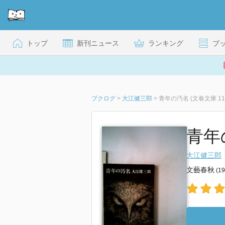
トップ
新刊ニュース
ランキング
ブ
ブクログ
>
大江健三郎
>
青年の汚名 (文春文庫 110
青年の
大江健三郎
文藝春秋
(1