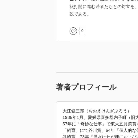
状打開に進む若者たちとの対立を
説である。
0
著者プロフィール
大江健三郎（おおえけんざぶろう）
1935年1月、愛媛県喜多郡内子町（
57年に「奇妙な仕事」で東大五月祭賞
「飼育」にて芥川賞、64年『個人的な
谷崎賞、73年『洪水はわが魂におよび