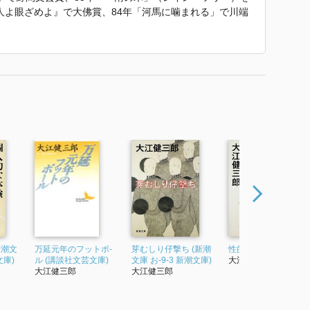
人よ眼ざめよ』で大佛賞、84年「河馬に噛まれる」で川端
賞をそれぞれ受賞。94年には、「詩的な力によって想像的
神話が渾然一体となり、現代の人間の窮状を描いて読者の
いる」という理由でノーベル文学賞を受賞した。
3巻』 で使われていた紹介文から引用しています。」
新潮文
万延元年のフットボ-
芽むしり仔撃ち (新潮
性的人間 (新潮文庫)
文庫)
ル (講談社文芸文庫)
文庫 お-9-3 新潮文庫)
大江健三郎
大江健三郎
大江健三郎