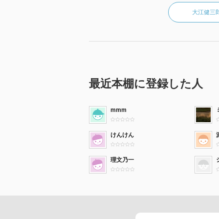
大江健三
最近本棚に登録した人
mmm
けんけん
理文乃一