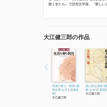
聴く女たち』で読売文学賞、『新しい
賞、90年『人生の親戚』で伊藤整文学
な世界を創りだした。そこでは人生と
心をかき乱すような情景が形作られて
「2019年 『大江健三郎全小説 第1
大江健三郎の作品
死者の奢り・飼育 (新
個人的な体験 (
潮文庫 お-9-1 新潮文
庫 お-9-10 新潮
庫)
大江健三郎
大江健三郎