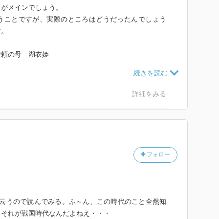
ろがメインでしょう。
うことですが、実際のところはどうだったんでしょう
す。
勝頼の母 湖衣姫
が原の合戦で失う。
大時であった。
詳細をみる
残念でした。
フォロー
放送と云うので読んでみる。ふ～ん、この時代のこと全然知
、それが戦国時代なんだよねえ・・・