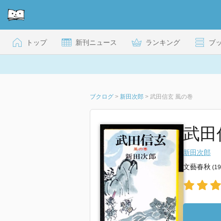
トップ
新刊ニュース
ランキング
ブ
ブクログ
>
新田次郎
>
武田信玄 風の巻
武田信
新田次郎
文藝春秋
(1