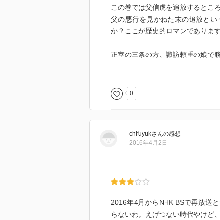
この巻では父信虎を追放するとこ
父の悪行を見かねた末の追放とい
か？ここが歴史的ロマンでありま
正室の三条の方、諏訪頼重の娘で
側近の板垣信方、甘利虎泰を上田
小笠原長時との塩尻峠の戦いが重
などなどが得た知識です。
0
あと山本勘助が軍師では無いのが
chifuyuk
さん
の感想
2016年4月2日
2016年4月からNHK BSで再
らないわ。えげつない時代やけど