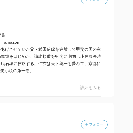
受賞
amazon
をあげさせていた父・武田信虎を追放して甲斐の国の主
の進撃をはじめた。諏訪頼重を甲斐に幽閉し小笠原長時
を砥石城に攻略する。信玄は天下統一を夢みて、京都に
歴史小説の第一巻。
詳細をみる
フォロー