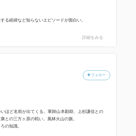
放する経緯など知らないエピソードが面白い。
詳細をみる
フォロー
。
いいほど名前が出てくる。軍師山本勘助、上杉謙信との
家康との三方ヶ原の戦い。風林火山の旗。
ころの知識。