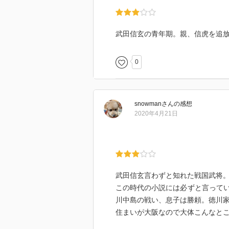
武田信玄の青年期。親、信虎を追
0
snowman
さん
の感想
2020年4月21日
武田信玄言わずと知れた戦国武将
この時代の小説には必ずと言って
川中島の戦い、息子は勝頼。徳川
住まいが大阪なので大体こんなと