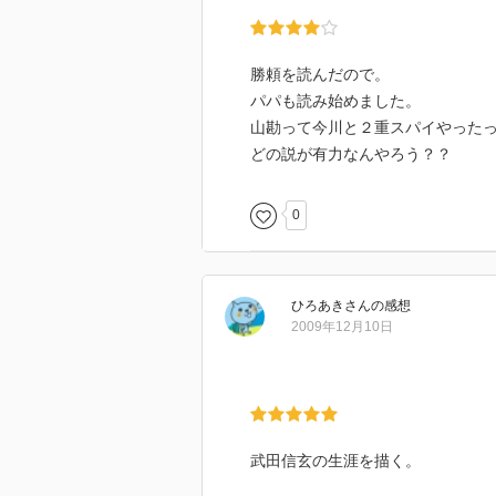
勝頼を読んだので。
パパも読み始めました。
山勘って今川と２重スパイやった
どの説が有力なんやろう？？
0
ひろあき
さん
の感想
2009年12月10日
武田信玄の生涯を描く。