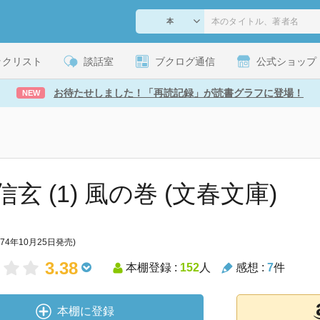
ックリスト
談話室
ブクログ通信
公式ショップ
お待たせしました！「再読記録」が読書グラフに登場！
NEW
玄 (1) 風の巻 (文春文庫)
974年10月25日発売)
3.38
本棚登録 :
152
人
感想 :
7
件
本棚に登録