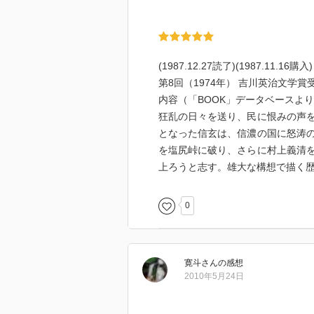
(1987.12.27読了)(1987.11.16購入)
第8回（1974年） 吉川英治文学賞
内容（「BOOK」データベースより）
狂乱の日々を送り、民に恨みの声
となった信玄は、信濃の国に怒涛
を塩尻峠に破り、さらに村上義清
上ろうと志す。雄大な構想で描く
0
寛斗
さん
の感想
2010年5月24日