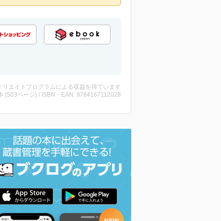
ィリエイトプログラムによる収益を得ています
・本 (503ページ) / ISBN・EAN: 9784167112028