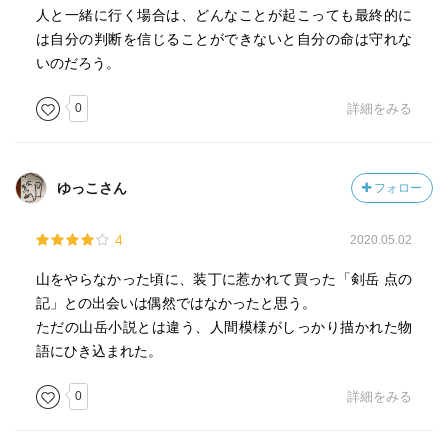
と、男女関係における変な意識や嫉妬や男の下らないプラ
人と一緒に行く場合は、どんなことが起こっても最終的に
イドという、命の重さと比べると、なんとも下らない理由
は自分の判断を信じることができないと自分の命は守れな
で山での判断を狂わせて、そして遭難に至る展開が多かっ
いのだろう。
たですね… 感情と理性のバランスって難しいですね。
0
詳細をみる
あと、なんだか「新田次郎」作品って、とんでもなくイヤ
な女性が登場することが多い感じがします… 山で何かト
ラウマになるような体験があったのかもなぁ。
ゆっこさん
フォロー
4
2020.05.02
山をやらなかった頃に、装丁に惹かれて買った「剣岳 点の
記」との出会いは偶然ではなかったと思う。
ただの山岳小説とは違う、人間模様がしっかり描かれた物
語にひき込まれた。
0
詳細をみる