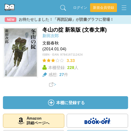
ログイン
新規会員登録
お待たせしました！「再読記録」が読書グラフに登場！
NEW
冬山の掟 新装版 (文春文庫)
新田次郎
文藝春秋
(2014.01.04)
ISBN・EAN:
9784167112424
3.33
本棚登録:
228
人
感想:
27
件
本棚に登録する
Amazon
詳細ページへ