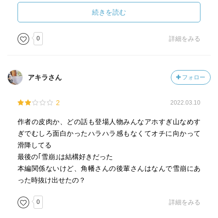
などの愚にもつかない要素が入り込むことにより、合理的
な判断ができなくなる人間の悲しい性が描かれていまし
続きを読む
た、、、
0
詳細をみる
感情と理性の葛藤の中で、感情が勝ってしまい、理性的な
考え方を抑え込んでしまい判断を誤る姿を反面教師的に描
いたヒューマンドラマ… という感じでした。
アキラさん
フォロー
■地獄への滑走
2
2022.03.10
■霧の中で灯が揺れた
■遭難者
作者の皮肉か、どの話も登場人物みんなアホすぎ山なめす
■冬山の掟
ぎでむしろ面白かったハラハラ感もなくてオチに向かって
■遺書
滑降してる
■おかしな遭難
最後の｢雪崩｣は結構好きだった
■霧迷い
本編関係ないけど、角幡さんの後輩さんはなんで雪崩にあ
■蔵王越え
った時抜け出せたの？
■愛鷹山
■雪崩
0
詳細をみる
■解説 角幡唯介