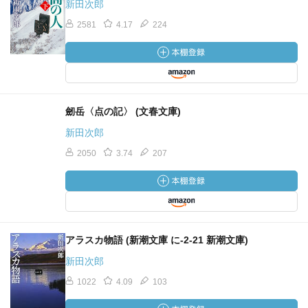
新田次郎
2581
4.17
224
劒岳〈点の記〉 (文春文庫)
新田次郎
2050
3.74
207
アラスカ物語 (新潮文庫 に-2-21 新潮文庫)
新田次郎
1022
4.09
103