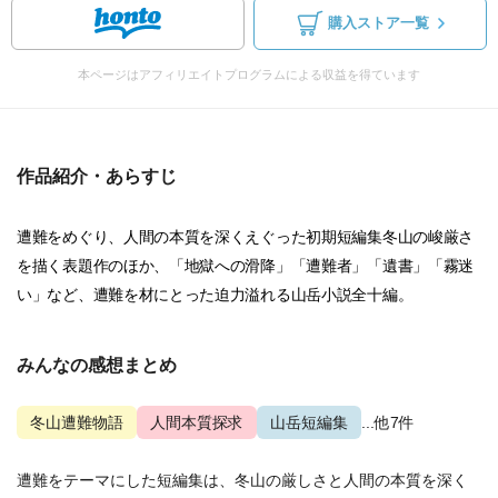
購入ストア一覧
本ページはアフィリエイトプログラムによる収益を得ています
作品紹介・あらすじ
遭難をめぐり、人間の本質を深くえぐった初期短編集冬山の峻厳さ
を描く表題作のほか、「地獄への滑降」「遭難者」「遺書」「霧迷
い」など、遭難を材にとった迫力溢れる山岳小説全十編。
みんなの感想まとめ
冬山遭難物語
人間本質探求
山岳短編集
...他7件
遭難をテーマにした短編集は、冬山の厳しさと人間の本質を深く