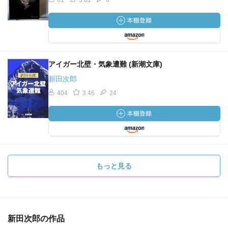
61
3.61
6
アイガー北壁・気象遭難 (新潮文庫)
新田次郎
404
3.46
24
もっと見る
新田次郎の作品