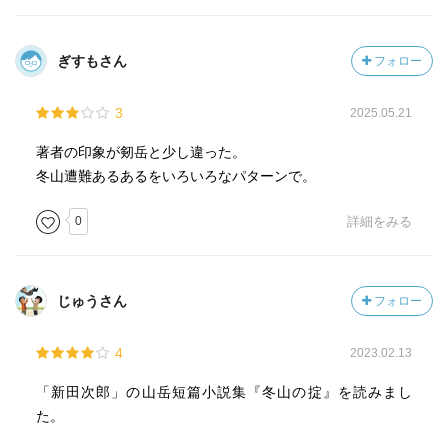
髪の状況であることを意識すらしなかった。
ぎすもさん
フォロー
他方で、表題作では冬山の掟を破ってでもチームメイト
を慮る気持ちにより行動し、結果として悪い結果を招いて
3
2025.05.21
しまったパターンもある。そこに情けや容赦などあるはず
もなく、「掟」に従わない者への罰が淡々と下される。
著者の印象が剱岳と少し違った。
冬山遭難あるあるをいろいろなパターンで。
空の青さを除けば白い雪と黒い岩の三色しかない雪山
は、絶対的な美しさと生命の存在を拒む冷酷さを併せ持
0
詳細をみる
つ。軽率な輩も心温かな者も、容赦なく呑み込む。それが
雪山の魅力なのだなと、この本を読んで初めて言語化され
た気がする。今シーズンは行けるだろうか。
じゅうさん
フォロー
4
2023.02.13
「新田次郎」の山岳短篇小説集『冬山の掟』を読みまし
た。