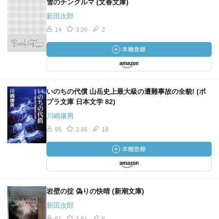
雪のチングルマ (文春文庫)
新田次郎
14
3.20
2
いのちの代償 山岳史上最大級の遭難事故の全貌! (ポ
プラ文庫 日本文学 82)
川嶋康男
95
3.46
18
岩壁の掟 偽りの快晴 (新潮文庫)
新田次郎