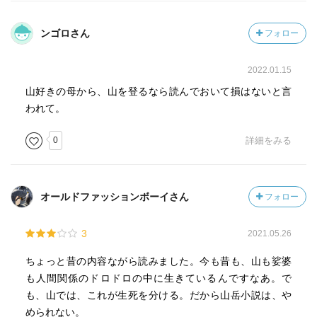
スキー場で偶然出会った妻の元カレを陥れることにより自
ンゴロさん
フォロー
分の家庭を失ったり（『地獄への滑降』 ）、
2022.01.15
男女4人ずつのパーティーの男性4人が遭難し、自意識過剰
な女性たちが自分を悲劇のヒロインに仕立て上げ、遭難は
山好きの母から、山を登るなら読んでおいて損はないと言
自分のせいだと主張したり（『霧の中で灯が揺れた』 ）、
われて。
0
詳細をみる
鼻持ちならないスキーヤーが遭難し、イヤイヤ救助に向か
い、救助したあとも遭難者に辛くあたったり（『遭難者』
）、
オールドファッションボーイさん
フォロー
発熱した仲間のために、冬山でのセオリーを破ったことで
遭難したり（『冬山の掟』 ）、
3
2021.05.26
冬山で遭難し、死の間際に遺書を遺そうとするが、内容が
ちょっと昔の内容ながら読みました。今も昔も、山も娑婆
言い訳がましいことに気付き、生死の境でそれを処分しよ
も人間関係のドロドロの中に生きているんですなあ。で
うとしたり（『遺書』 ）、
も、山では、これが生死を分ける。だから山岳小説は、や
められない。