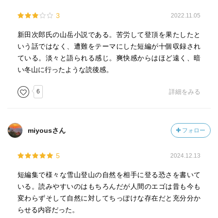
3
2022.11.05
新田次郎氏の山岳小説である。苦労して登頂を果たしたと
いう話ではなく、遭難をテーマにした短編が十個収録され
ている。淡々と語られる感じ。爽快感からはほど遠く、暗
い冬山に行ったような読後感。
6
詳細をみる
miyousさん
フォロー
5
2024.12.13
短編集で様々な雪山登山の自然を相手に登る恐さを書いて
いる。読みやすいのはもちろんだが人間のエゴは昔も今も
変わらずそして自然に対してちっぽけな存在だと充分分か
らせる内容だった。