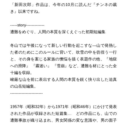
「新田次郎」作品は、今年の10月に読んだ『チンネの裁
き』以来ですね。
-----story-------------
遭難をめぐり、人間の本質を深くえぐった初期短編集
冬山では午後になって新しい行動を起こすな―山で発熱し
た者のためにこのルールに背いて、吹雪の中を彷徨う一行
と、その身を案じる家族の懊悩を描く表題作の他、『地獄
への滑降』 『霧迷い』 『雪崩』など、遭難を材にとった全
十編を収録。
峻厳な山を前に表出する人間の本質を鋭く抉り出した迫真
の山岳短編集。
-----------------------
1957年（昭和32年）から1971年（昭和46年）にかけて発表
された作品が収録された短篇集… どの作品にも、山での
遭難事故が織り込まれ、男女関係の変な意識や、男の面子