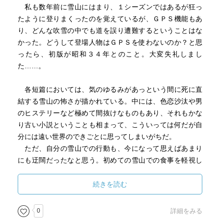
私も数年前に雪山にはまり、１シーズンではあるが狂っ
たように登りまくったのを覚えているが、ＧＰＳ機能もあ
り、どんな吹雪の中でも道を誤り遭難するということはな
かった。どうして登場人物はＧＰＳを使わないのか？と思
ったら、初版が昭和３４年とのこと。大変失礼しまし
た……。
各短篇においては、気のゆるみがあっという間に死に直
結する雪山の怖さが描かれている。中には、色恋沙汰や男
のヒステリーなど極めて間抜けなものもあり、それもかな
り古い小説ということも相まって、こういっては何だが自
分には遠い世界のできごとに思ってしまいがちだ。
ただ、自分の雪山での行動も、今になって思えばあまり
にも迂闊だったなと思う。初めての雪山での食事を軽視し
たハンガーノック、装備不足による靴の中への雪浸入、猛
吹雪によるホワイトアウト、悪天候なのに「折角来たか
続きを読む
ら」と続行し、登山数時間後の雪崩……などなど。特にホ
ワイトアウトの時は、スマホがダウンしたら道が分からな
0
詳細をみる
くなり確実に死んでいただろうに、その時は自分が危機一