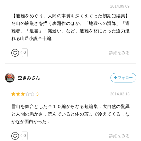
2014.09.09
【遭難をめぐり、人間の本質を深くえぐった初期短編集】
冬山の峻厳さを描く表題作のほか、「地獄への滑降」「遭
難者」「遺書」「霧迷い」など、遭難を材にとった迫力溢
れる山岳小説全十編。
0
詳細をみる
空きみさん
フォロー
3
2014.02.13
雪山を舞台とした全１０編からなる短編集．大自然の驚異
と人間の愚かさ．読んでいると体の芯まで冷えてくる．な
かなか面白かった．
0
詳細をみる