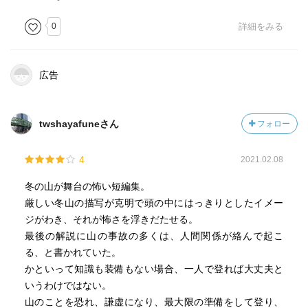
身勝手な女性のために、吹雪での遭難後に男性だけが亡く
0
詳細をみる
なってしまったり（『おかしな遭難』 ）、
富士山で仲間とはぐれて遭難しかけ、仲間は遭難したと思
広告
い込んでいたが、無事だった仲間からは自分が遭難したと
思われ大騒ぎになっていたり（『霧迷い』 ）、
twshayafuneさん
フォロー
虚しい意地の張り合いにより遭難しかけたり（『蔵王越
え』 ）、
4
2021.02.08
姉が山で死んだことが原因で、結婚に怯える女性が、彼女
冬の山が舞台の怖い短編集。
に求婚した男性と山へ行き悲劇に遭ったり（『愛鷹山（あ
厳しい冬山の描写が克明で頭の中にはっきりとしたイメー
したかやま）』 ）、
ジがわき、それが怖さを浮きだたせる。
最後の解説に山の事故の多くは、人間関係が絡んで起こ
三人のパーティーのうち二人が雪崩により亡くなり、残っ
る、と書かれていた。
た一人がその後の人生で大きなハンディを負ったり（『雪
かといって知識も装備もない場合、一人で登れば大丈夫と
崩』 ）、
いうわけではない。
山のことを恐れ、謙虚になり、最大限の準備をして登り、