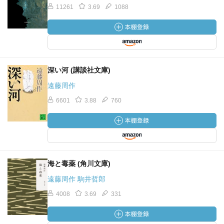
11261
3.69
1088
深い河 (講談社文庫)
遠藤周作
6601
3.88
760
海と毒薬 (角川文庫)
遠藤周作 駒井哲郎
4008
3.69
331