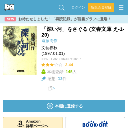
ログイン
新規会員登録
お待たせしました！「再読記録」が読書グラフに登場！
NEW
「深い河」をさぐる (文春文庫 え-1-
20)
遠藤周作
文藝春秋
(1997.01.01)
ISBN・EAN:
9784167120207
3.44
本棚登録:
145
人
感想:
12
件
本棚に登録する
Amazon
詳細ページへ