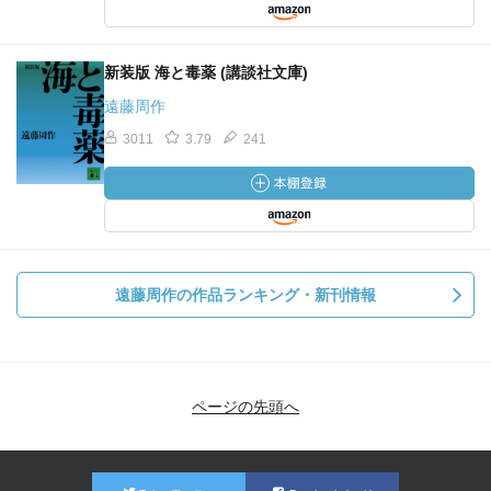
新装版 海と毒薬 (講談社文庫)
遠藤周作
3011
3.79
241
遠藤周作の作品ランキング・新刊情報
ページの先頭へ