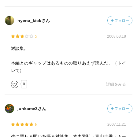
hyena_kickさん
フォロー
3
2008.03.18
対談集。
本編とのギャップはあるものの取りあえず読んだ。（トイ
レで）
0
詳細をみる
junkame3さん
フォロー
5
2007.11.21
生に関わる問いを語る対談集。本木雅弘・青山圭秀・カー