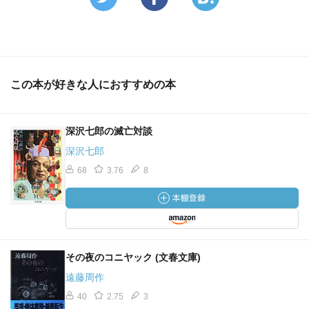
この本が好きな人におすすめの本
深沢七郎の滅亡対談
深沢七郎
68
3.76
8
その夜のコニヤック (文春文庫)
遠藤周作
40
2.75
3