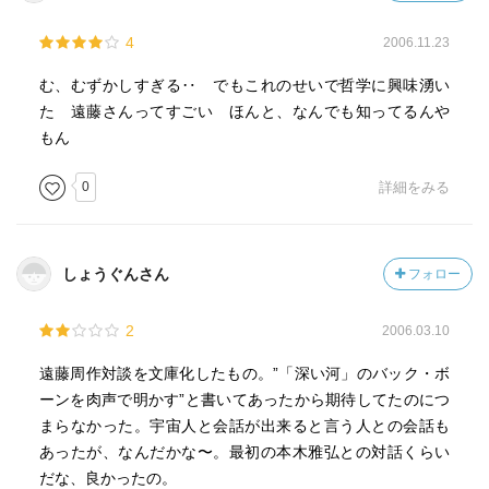
4
2006.11.23
む、むずかしすぎる‥ でもこれのせいで哲学に興味湧い
た 遠藤さんってすごい ほんと、なんでも知ってるんや
もん
0
詳細をみる
しょうぐんさん
フォロー
2
2006.03.10
遠藤周作対談を文庫化したもの。”「深い河」のバック・ボ
ーンを肉声で明かす”と書いてあったから期待してたのにつ
まらなかった。宇宙人と会話が出来ると言う人との会話も
あったが、なんだかな〜。最初の本木雅弘との対話くらい
だな、良かったの。