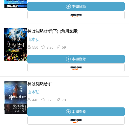
神は沈黙せず(下) (角川文庫)
山本弘
556
3.86
59
神は沈黙せず
山本弘
446
3.75
73