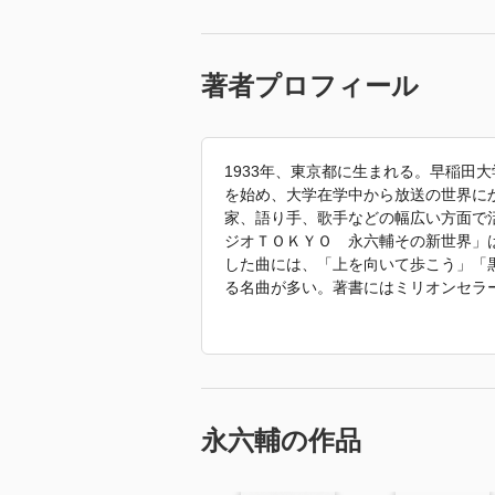
著者プロフィール
1933年、東京都に生まれる。早稲田
を始め、大学在学中から放送の世界に
家、語り手、歌手などの幅広い方面で
ジオＴＯＫＹＯ 永六輔その新世界」
した曲には、「上を向いて歩こう」「
る名曲が多い。著書にはミリオンセラ
の。』（飛鳥新社）、『職人』『芸人
ター』（中公文庫）などがある。
「2012年 『上を向いて歩こう 年
す。」
永六輔の作品