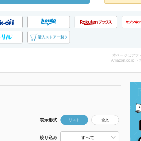
購入ストア一覧
本ページはアフ
Amazon.co.jp 
表示形式
リスト
全文
絞り込み