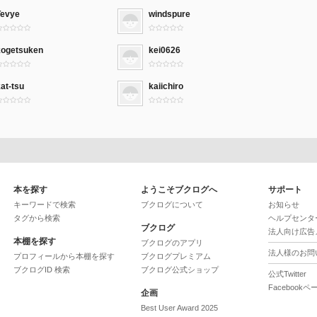
Tevye
windspure
kogetsuken
kei0626
at-tsu
kaiichiro
本を探す
ようこそブクログへ
サポート
キーワードで検索
ブクログについて
お知らせ
タグから検索
ヘルプセンタ
ブクログ
法人向け広告
本棚を探す
ブクログのアプリ
法人様のお問
プロフィールから本棚を探す
ブクログプレミアム
ブクログID 検索
ブクログ公式ショップ
公式Twitter
Facebookペ
企画
Best User Award 2025