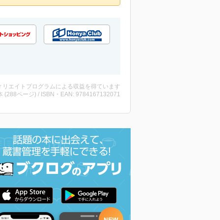
ィリエイトプログラムによる収益を得ています
・本 (288ページ) / ISBN・EAN: 9784167132071