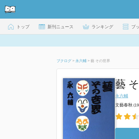
トップ
新刊ニュース
ランキング
ブ
ブクログ
>
永六輔
>
藝 その世界
藝 
永六輔
文藝春秋
(1