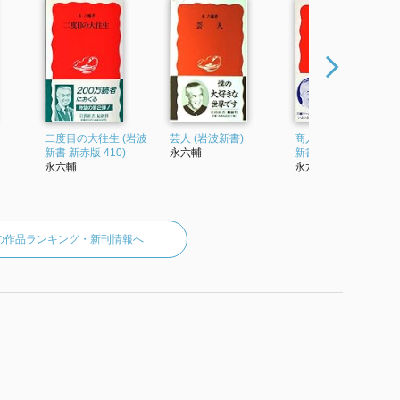
二度目の大往生 (岩波
芸人 (岩波新書)
商人(あきんど) (岩波
新書 新赤版 410)
永六輔
新書)
永六輔
永六輔
の作品ランキング・新刊情報へ