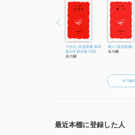
大往生 (岩波新書 新赤
職人 (岩波新書)
版329 新赤版 329)
永六輔
永六輔
永六輔
最近本棚に登録した人