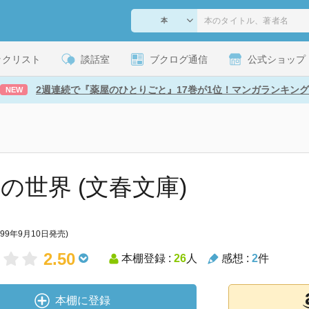
ックリスト
談話室
ブクログ通信
公式ショップ
2週連続で『薬屋のひとりごと』17巻が1位！マンガランキング
NEW
その世界 (文春文庫)
999年9月10日発売)
2.50
本棚登録 :
26
人
感想 :
2
件
本棚に登録