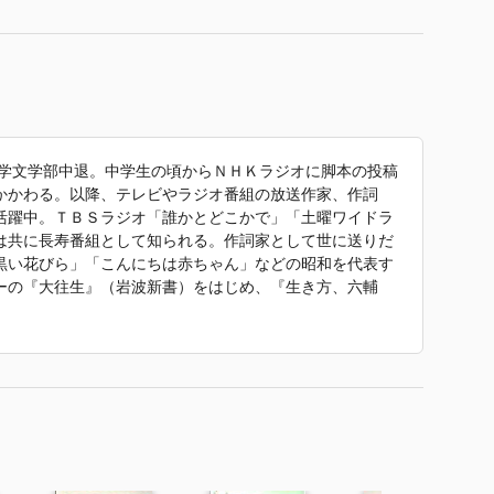
大学文学部中退。中学生の頃からＮＨＫラジオに脚本の投稿
かかわる。以降、テレビやラジオ番組の放送作家、作詞
活躍中。ＴＢＳラジオ「誰かとどこかで」「土曜ワイドラ
は共に長寿番組として知られる。作詞家として世に送りだ
黒い花びら」「こんにちは赤ちゃん」などの昭和を代表す
ーの『大往生』（岩波新書）をはじめ、『生き方、六輔
』『伝言』（以上、岩波新書）、『あの世の妻へのラブレ
をとると面白い』 で使われていた紹介文から引用していま