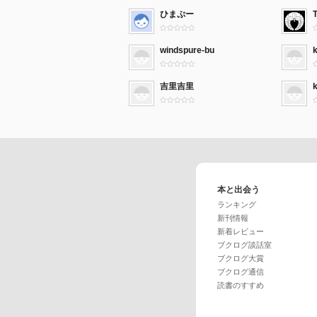
ひまぷー
windspure-bu
吉里吉里
k
本と出会う
ランキング
新刊情報
新着レビュー
ブクログ談話室
ブクログ大賞
ブクログ通信
読書のすすめ