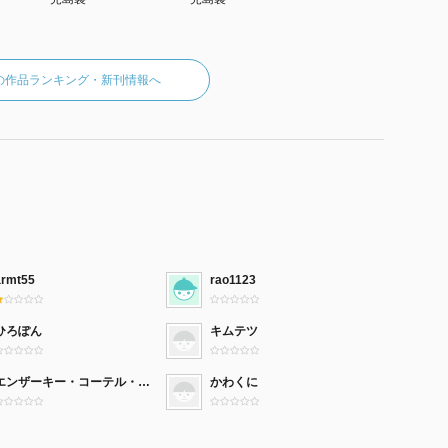
の作品ランキング・新刊情報へ
armt55
rao1123
ひろぽん
キムテツ
エンザーキー・コーテル・リャン
かわくに