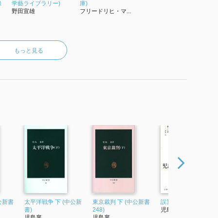
録
学藝ライブラリー)
庫)
野田宣雄
フリードリヒ・マ...
もっと見る
公新書
太平洋戦争 下 (中公新
東京裁判 下 (中公新書
誤算の論理 (文春文庫
書)
248)
児島襄
児島襄
児島襄