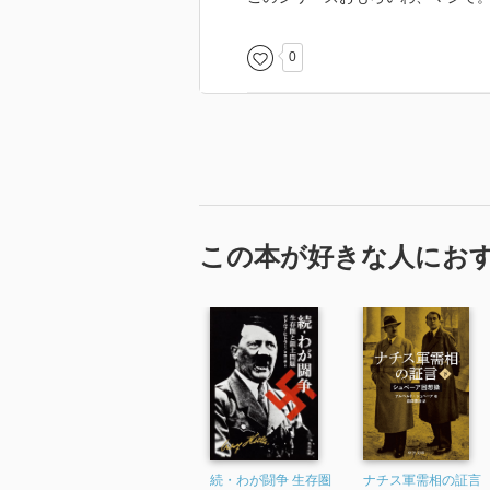
0
この本が好きな人にお
続・わが闘争 生存圏
ナチス軍需相の証言