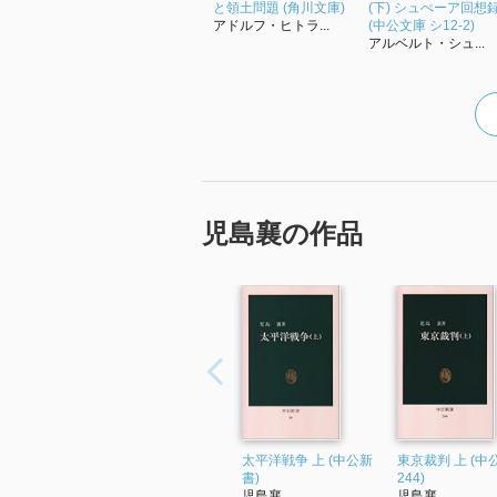
と領土問題 (角川文庫)
(下) シュぺーア回想
アドルフ・ヒトラ...
(中公文庫 シ12-2)
アルベルト・シュ...
児島襄の作品
太平洋戦争 上 (中公新
東京裁判 上 (中
書)
244)
児島襄
児島襄