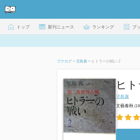
トップ
新刊ニュース
ランキング
ブ
ブクログ
>
児島襄
>
ヒトラーの戦い 2
ヒトラ
児島襄
文藝春秋
(1