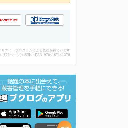
ィリエイトプログラムによる収益を得ています
・本 (528ページ) / ISBN・EAN: 9784167141370