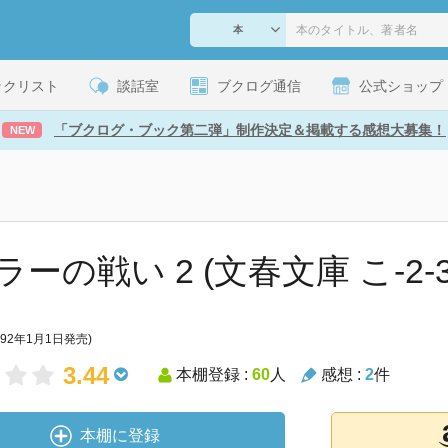
ックリスト
談話室
ブクログ通信
公式ショップ
「ブクログ・ブック第二弾」制作決定＆掲載する感想大募集！
NEW
ーの戦い 2 (文春文庫 こ-2-3
992年1月1日発売)
3.44
本棚登録 :
60
人
感想 :
2
件
本棚に登録