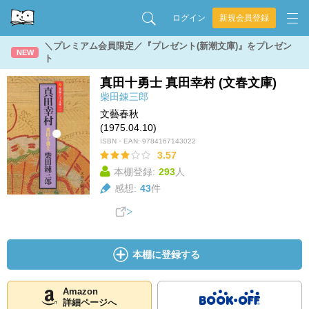
ログイン
新規会員登録
＼プレミアム会員限定／『プレゼント(新潮文庫)』をプレゼン
NEW
ト
真田十勇士 真田幸村 (文春文庫)
柴田錬三郎
文藝春秋
(1975.04.10)
ISBN・EAN:
9784167143022
3.57
本棚登録:
293
人
感想:
43
件
本棚に登録する
Amazon
詳細ページへ