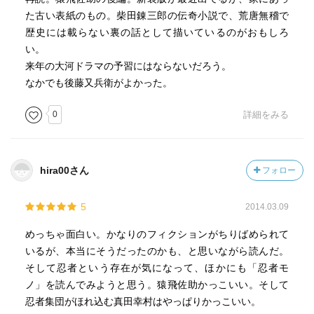
た古い表紙のもの。柴田錬三郎の伝奇小説で、荒唐無稽で
歴史には載らない裏の話として描いているのがおもしろ
い。
来年の大河ドラマの予習にはならないだろう。
なかでも後藤又兵衛がよかった。
0
詳細をみる
hira00さん
フォロー
5
2014.03.09
めっちゃ面白い。かなりのフィクションがちりばめられて
いるが、本当にそうだったのかも、と思いながら読んだ。
そして忍者という存在が気になって、ほかにも「忍者モ
ノ」を読んでみようと思う。猿飛佐助かっこいい。そして
忍者集団がほれ込む真田幸村はやっぱりかっこいい。