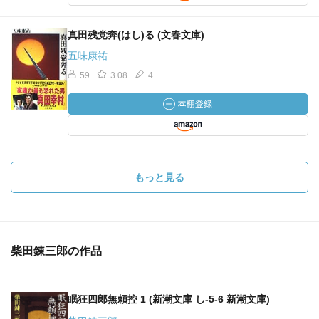
真田残党奔(はし)る (文春文庫)
五味康祐
59
3.08
4
もっと見る
柴田錬三郎の作品
眠狂四郎無頼控 1 (新潮文庫 し-5-6 新潮文庫)