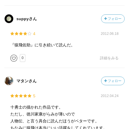
suppyさん
フォロー
4
2012.06.18
『猿飛佐助』に引き続いて読んだ。
0
詳細をみる
マタンさん
フォロー
5
2012.04.24
十勇士の描かれた作品です。
ただし、徳川家康がらみが薄いので
人物伝、と言う具合に読んだほうがベターです。
ちなみに猿飛は本当にいい活躍をしてくれています。