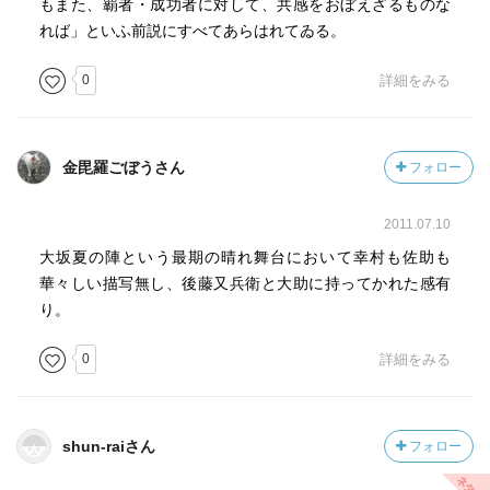
もまた、覇者・成功者に対して、共感をおぼえざるものな
れば」といふ前説にすべてあらはれてゐる。
0
詳細をみる
金毘羅ごぼうさん
フォロー
2011.07.10
大坂夏の陣という最期の晴れ舞台において幸村も佐助も
華々しい描写無し、後藤又兵衛と大助に持ってかれた感有
り。
0
詳細をみる
shun-raiさん
フォロー