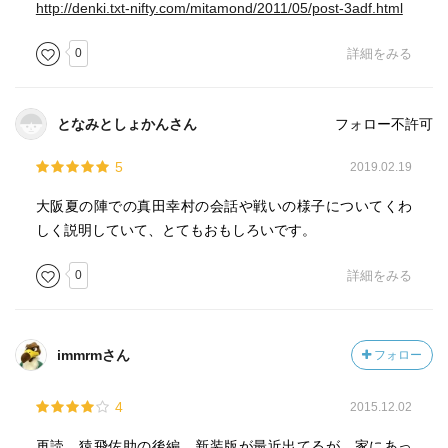
http://denki.txt-nifty.com/mitamond/2011/05/post-3adf.html
0
詳細をみる
となみとしょかんさん
フォロー不許可
5
2019.02.19
大阪夏の陣での真田幸村の会話や戦いの様子についてくわ
しく説明していて、とてもおもしろいです。
0
詳細をみる
immrmさん
フォロー
4
2015.12.02
再読。猿飛佐助の後編。新装版が最近出てるが、家にあっ