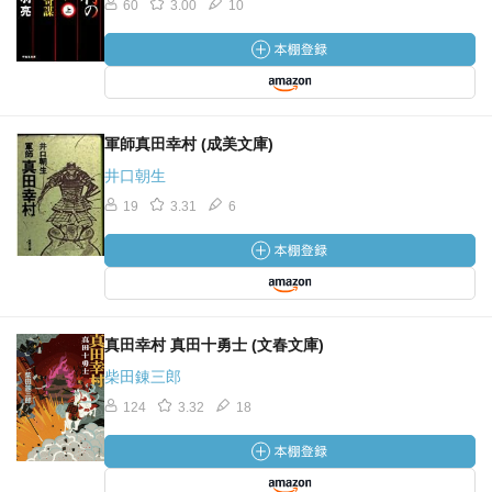
60
3.00
10
軍師真田幸村 (成美文庫)
井口朝生
19
3.31
6
真田幸村 真田十勇士 (文春文庫)
柴田錬三郎
124
3.32
18