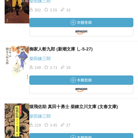
柴田錬三郎
302
3.55
33
御家人斬九郎 (新潮文庫 し-5-27)
柴田錬三郎
248
3.73
29
猿飛佐助 真田十勇士 柴錬立川文庫 (文春文庫)
柴田錬三郎
229
3.45
27