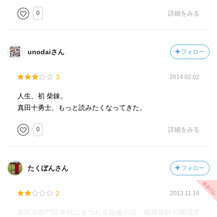
0
詳細をみる
unodaiさん
フォロー
3
2014.02.02
人生、初 柴錬。
真田十勇士、もっと読みたくなってきた。
0
詳細をみる
たくぼんさん
フォロー
2
2013.11.16
真田左衛門佐幸村にまつわる短編小説。猿飛佐助や霧隠才