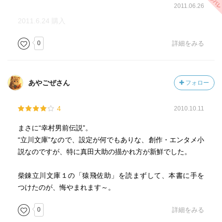
2011.06.26
2011.6.24 購入
0
詳細をみる
あやごぜさん
フォロー
4
2010.10.11
まさに“幸村男前伝説”。
“立川文庫”なので、設定が何でもありな、創作・エンタメ小
説なのですが、特に真田大助の描かれ方が新鮮でした。
柴錬立川文庫１の「猿飛佐助」を読まずして、本書に手を
つけたのが、悔やまれます～。
0
詳細をみる