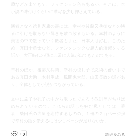
蔵などが出てきて、フィクション色もあるが、そこは、本
小説の味付けぐらいに描写を少し押さえている。
勝者となる徳川家康の裏には、幸村や後藤又兵衛などの勝
者に引けを取らない輝きを放つ敗者もいる。幸村のように
美徳の中で散っていく敗者もまた、日本人は好む。このた
め、真田十勇士など、ファンタジックな超人的活躍をする
話が、大正時代の頃に非常に人気が出てきたのである。
幸村のほか、後藤又兵衛、幸村の隠し子で忍術の使い手で
ある真田大助、木村重成、風間鬼太郎、山田長政の話があ
り、全体として小説がつながっている。
文中に孟子や孔子の中から取ったであろう教訓等がちりば
められているので、これらの話しを好む私としては、著
者 柴田氏の力量を期待するものの、１冊の２百ページ強
で幸村の話を伝えるには少しページが足りないか。
0
詳細をみる