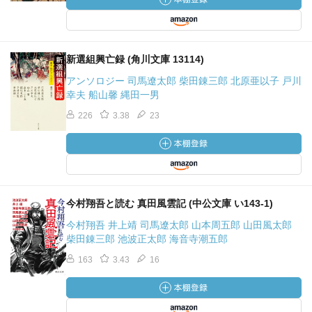
新選組興亡録 (角川文庫 13114)
アンソロジー 司馬遼太郎 柴田錬三郎 北原亜以子 戸川
幸夫 船山馨 縄田一男
226
3.38
23
今村翔吾と読む 真田風雲記 (中公文庫 い143-1)
今村翔吾 井上靖 司馬遼太郎 山本周五郎 山田風太郎
柴田錬三郎 池波正太郎 海音寺潮五郎
163
3.43
16