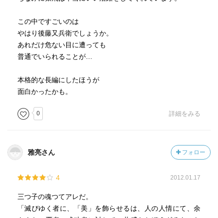
この中ですごいのは
やはり後藤又兵衛でしょうか。
あれだけ危ない目に遭っても
普通でいられることが…
本格的な長編にしたほうが
面白かったかも。
0
詳細をみる
雅亮さん
フォロー
4
2012.01.17
三つ子の魂つてアレだ。
「滅びゆく者に、「美」を飾らせるは、人の人情にて、余