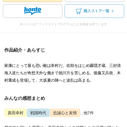
購入ストア一覧
本ページはアフィリエイトプログラムによる収益を得ています
作品紹介・あらすじ
家康にとって最も恐い敵は幸村だ。佐助をはじめ霧隠才蔵、三好清
海入道たちが奇想天外な働きで徳川方を苦しめる。後藤又兵衛、木
村重成も登場して、大坂夏の陣へと波乱は高まる。
みんなの感想まとめ
真田幸村
戦国時代
忠誠心と友情
...他7件