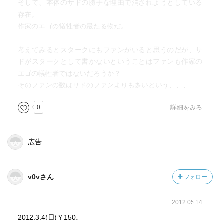
そして、本体のサドの勝手な理由で消されようとしている
存在。
作家のエゴの犠牲者の最たる物だ。
考えてみるとスタークにもファンがいると思うのだが、サ
ドがスタークとして書かないということはファンも作家の
エゴの犠牲者ではないだろうか？
そのファンの数はサドのファンよりも多いという、、、
0
詳細をみる
広告
v0vさん
フォロー
2012.05.14
2012.3.4(日)￥150。