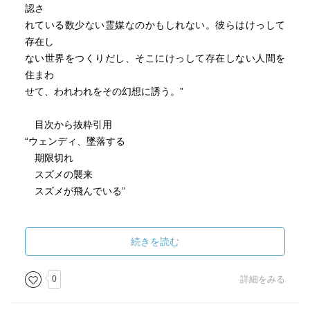
認さ
れている数少ない霊媒なのかもしれない。彼らはけっして
存在し
ない世界をつくりだし、そこにけっして存在しない人間を
住まわ
せて、われわれをその幻想に誘う。”
目次から抜粋引用
“ウェンディ、墜落する
期限切れ
スズメの襲来
スズメが飛んでいる”
押しも押されぬホラーの大御所による、ホラーでミステ
リーな
続きを読む
長編小説。
次々と悪いことが身の回りで起こり始めた作家サド、そ
0
詳細をみる
の数々
の出来事の原因は…。