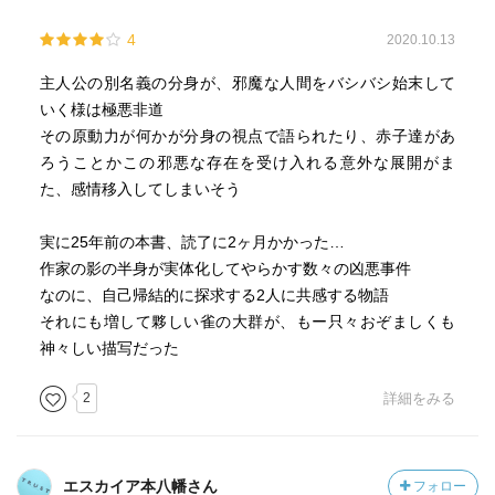
4
2020.10.13
主人公の別名義の分身が、邪魔な人間をバシバシ始末して
いく様は極悪非道
その原動力が何かが分身の視点で語られたり、赤子達があ
ろうことかこの邪悪な存在を受け入れる意外な展開がま
た、感情移入してしまいそう
実に25年前の本書、読了に2ヶ月かかった…
作家の影の半身が実体化してやらかす数々の凶悪事件
なのに、自己帰結的に探求する2人に共感する物語
それにも増して夥しい雀の大群が、もー只々おぞましくも
神々しい描写だった
2
詳細をみる
エスカイア本八幡さん
フォロー