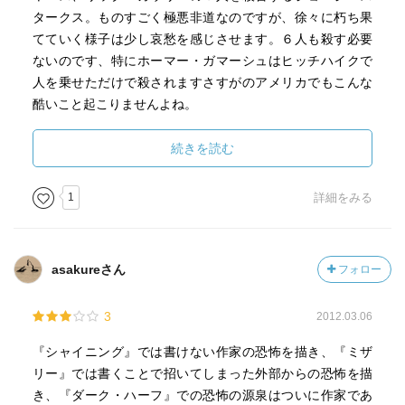
タークス。ものすごく極悪非道なのですが、徐々に朽ち果
てていく様子は少し哀愁を感じさせます。６人も殺す必要
ないのです、特にホーマー・ガマーシュはヒッチハイクで
人を乗せただけで殺されますさすがのアメリカでもこんな
酷いこと起こりませんよね。
最後にキングの小説に何度か目の登場となるアラン・パン
続きを読む
クボーン保安官ですが、今回も誰一人として助けることは
できませんでした。でも仕方がないですよね、だって話が
1
詳細をみる
メチャクチャだから。
asakureさん
フォロー
3
2012.03.06
『シャイニング』では書けない作家の恐怖を描き、『ミザ
リー』では書くことで招いてしまった外部からの恐怖を描
き、『ダーク・ハーフ』での恐怖の源泉はついに作家であ