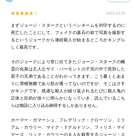
5
2022.10.29
まずジョージ・スタークというペンネームを封印するのに
死亡したことにして、フェイクの墓石の前で写真を撮影す
るというジョークから連続殺人が始まるところがキングら
しく最高です。
そのジョークにより世に出てきたジョージ・スタークの幽
霊の化身は主人公サド・パーモントの子宮の中で死別した
双子の兄弟であることがわかってきます。こう書くとあま
りに滑稽無糖であり筋が通ってないのですが、そこはさす
がキングです。残虐な殺人が繰り返されるたびに殺人鬼の
正体と目的が徐々に明らかになっていき、読んでいるこち
らは物語に入り込み納得するしかありません。
ホーマー・ガマーシュ、フレデリック・クローソン、ミリ
アム・カウリー、マイク・ドナルドソン、フィリス・マイ
ヤース、リック・カウリーの６人を殺害するジョージ・ス