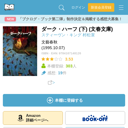
ログイン
新規会員登録
「ブクログ・ブック第二弾」制作決定＆掲載する感想大募集！
NEW
ダーク・ハーフ (下) (文春文庫)
スティーヴン・キング
村松潔
文藝春秋
(1995.10.07)
ISBN・EAN:
9784167148126
3.53
本棚登録:
303
人
感想:
19
件
本棚に登録する
Amazon
詳細ページへ