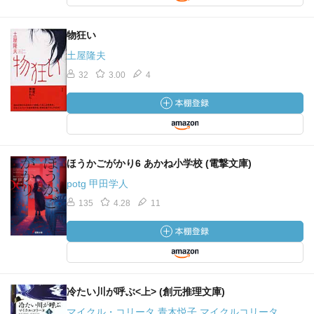
物狂い
土屋隆夫
32
3.00
4
ほうかごがかり6 あかね小学校 (電撃文庫)
potg 甲田学人
135
4.28
11
冷たい川が呼ぶ<上> (創元推理文庫)
マイクル・コリータ 青木悦子 マイクルコリータ