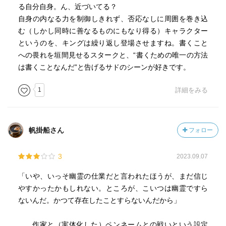
る自分自身。ん、近づいてる？
自身の内なる力を制御しきれず、否応なしに周囲を巻き込
む（しかし同時に善なるものにもなり得る）キャラクター
というのを、キングは繰り返し登場させますね。書くこと
への畏れを垣間見せるスタークと、“書くための唯一の方法
は書くことなんだ”と告げるサドのシーンが好きです。
1
詳細をみる
帆掛船さん
フォロー
3
2023.09.07
「いや、いっそ幽霊の仕業だと言われたほうが、まだ信じ
やすかったかもしれない。ところが、こいつは幽霊ですら
ないんだ。かつて存在したことすらないんだから」
……作家と（実体化した）ペンネームとの戦いという設定