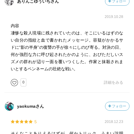
ありんこゆういちさん
フォロー
す‼︎
2019.10.28
内容
凄惨な殺人現場に残されていたのは、そこにいるはずのな
い自分の指紋と血で書かれたメッセージ。容疑がかかるサ
ドに“影の半身”の復讐の手が徐々にしのび寄る。対決の日、
何か強烈な力に呼び起されたかのように、おびただしいス
ズメの群れが辺り一面を覆いつくした。作家と抹殺されま
いとするペンネームの壮絶な戦い。
0
詳細をみる
yaokumaさん
フォロー
5
2018.12.23
そんなことありえるはずが…何かトリック、うまい説明