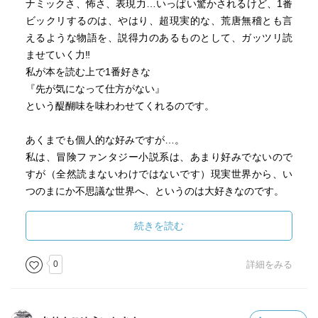
ナミックさ、怖さ、表現力…いっぱい驚かされるけど、1番
ビックリするのは、やはり、超現実的な、荒唐無稽とも言
えるような物語を、説得力のあるものとして、ガッツリ読
ませていく力‼︎
私が本を読む上で1番好きな
『先が気になって仕方がない』
という醍醐味を味わわせてくれるのです。
あくまでも個人的な好みですが…。
私は、冒険ファンタジー小説系は、あまり好みでないので
すが（全然読まないわけではないです）現実世界から、い
つのまにか不思議な世界へ、というのは大好きなのです。
キング作品も、ある意味、ファンタジーなのかもしれない
続きを読む
けれど、自分のいる現実世界と繋がっている…という実感
が感じられる…というのが、好きなのかなぁ？なんて、思
0
詳細をみる
いました(^^)
何はともあれ、面白くって、ガッツリ読んでしまう作品で