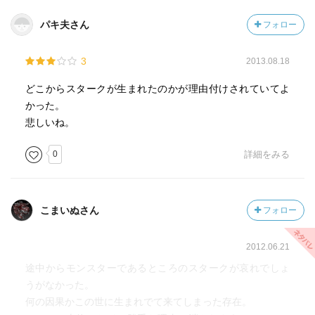
パキ夫さん
フォロー
上記の引用は、とある保安官の考えの中の一文。
なるほど、だから大物の歌手のコンサート等では、興奮の
3
2013.08.18
あまり
失神する人が出るという話が出てくるのかもしれません。
どこからスタークが生まれたのかが理由付けされていてよ
意外とあっさりとした結末のように思いましたが、気持
かった。
よく読
悲しいね。
み終えることのできる結末なのではないかと思います。
0
詳細をみる
ーーーーー
こまいぬさん
フォロー
2012.06.21
途中からモンスターであるところのスタークが哀れでしょ
うがなかった。
何の因果かこの世に生まれでて来てしまった存在。