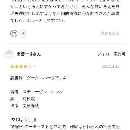
が…という考えにすがってきたけど、そんな甘い考えを無
理矢理に押し流すような圧倒的濁流に心が翻弄された読書
でした。ホラーとしてすごい。
0
詳細をみる
出雲一寸さん
フォロー不許可
4
2013.11.13
読書録「ダーク・ハーフ下」4
著者 スティーヴン・キング
訳 村松潔
出版 文藝春秋
P210より引用
“俳優やアーティストと並んで、作家はわれわれの社会で公