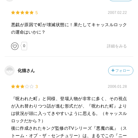
5
2007.02.22
おそらくこの作品は、長編ではなく短編にまとめてギュッ
と内容を凝縮した方がより面白くなったはずです。僕が書
悪戯が原因で町が壊滅状態に！果たしてキャッスルロック
いてみましょうか？ それも面白いかも。
の運命はいかに？
0
詳細をみる
化猫さん
フォロー
3
2006.01.28
『呪われた町』と同様、登場人物が非常に多く、その視点
が入れ替わりつつ話が進む形式だが、『呪われた町』より
は状況が頭に入ってきやすいように思える。（キャッスル
ロックだから？）
後に作成されたキング監修のTVシリーズ『悪魔の嵐』（ス
トーム・オブ・ザ・センチュリー）は、まるでこの『ニー