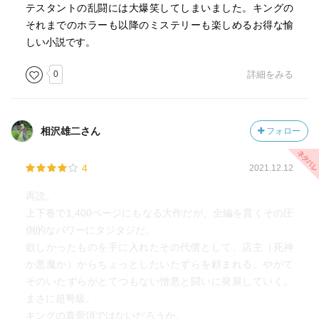
るとわかっているのに日陰の石をひっくり返したくなるよ
テスタントの乱闘には大爆笑してしまいました。キングの
うな欲求みたいなね。
それまでのホラーも以降のミステリーも楽しめるお得な愉
しい小説です。
・スティーヴン・キングの作品をよく読んでいるわけでは
ないのでとんちんかんなこと言ってるかもしれないけど、
0
詳細をみる
そういう嫌なものだとわかってて見るほのぐらい快感を覚
えたいときに読むのがいいのかも。怖いもの見たさと言う
には腥い気がするが……
相沢雄二さん
フォロー
4
2021.12.12
・あと、俯瞰で読むミステリみたいだなとも思った。一般
的なミステリの我々（読者）と作者の関係に当てはめる
再読。
と、アランが我々（読者）サイドで、我々が作者サイドの
上下巻で1,400ページにもなる大作だが、全編を貫くその圧
ミステリ。
倒的なパワーにタジタジだ。
欲しかったものを手に入れたその代償として、店主（死神
・そして銃社会は怖い。フィクション小説なのは重々承知
か悪魔か）からちょっとしたいたずらを頼まれる。やがて
している上で、あいつ絶対ぶっ殺す！！ってときにスッと
そのいたずらがとてつもない憎悪と闘いに発展していく。
銃が出てこれちゃうのが怖いよ。
まさに超弩級。
キングの真骨頂ではないだろうか。