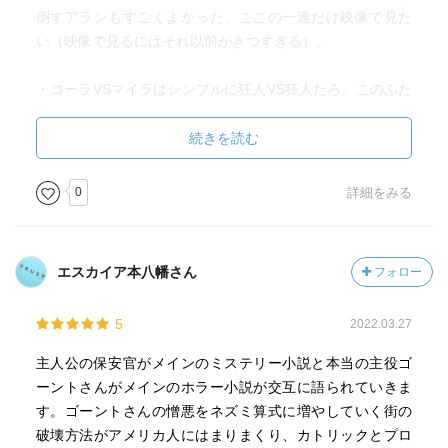
倒すアランもすごくよかった。ここの一連だけ映像で見た
い（映像で見るにはそれ以前がきつすぎる）。
・コーラVSマイラはシンプルに狂人VS狂人だろ。このふた
りの箇所、フィクション小説とかそういうの置いておいて
単純に不快に感じてしまったな～。
続きを読む
0
詳細をみる
・でも嫌な気分にしたくて書いてるんだろうな～～という
のがしっかり伝わりました。 大人はもちろんのこと、子
供にも動物にも容赦なくてこれ本当に駄目な人は駄目だろ
エスカイア本八幡さん
フォロー
うな…… と思った。かくいう私も人間はどうでも良いが動
物が嫌な目に遭う描写は苦手なので薄目で読んだ箇所があ
5
2022.03.27
る。文章だからまだいいけど……
主人公の保安官がメインのミステリー小説と本当の主役ゴ
・ただ、街の人たちが憎悪でぶつかり合うにつれて、「も
ーントさんがメインのホラー小説が交互に語られていきま
うここまで来たんだから最後がどうなるか見届けたいわ」
す。ゴーントさんの憎悪をネズミ算式に増やしていく街の
みたいな気持ちが大きくなったきた。絶対嫌な気持ちにな
破壊方法がアメリカ人にはまりまくり、カトリックとプロ