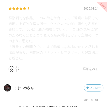
5
2025.01.24
群像劇的な作品。一つの街を舞台にして「適度に無関心で
適度に友好的な隣人同士」だった人々の間に密かな悪意が
連鎖して、ついには街が崩壊していく。「自身の望み(欲望)
のためならばどこまで他人を踏み躙れるか」が主題の一つ
のように思えた。
「家族間の無関心でここまで酷薄になれるのか」と感じる
場面があり、同作家の『ペット・セマタリー』と好対照だ
と感じた。
1
詳細をみる
こまいぬさん
フォロー
2015.08.01