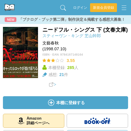
ログイン
新規会員登録
「ブクログ・ブック第二弾」制作決定＆掲載する感想大募集！
NEW
ニードフル・シングス 下 (文春文庫)
スティーヴン・キング
芝山幹郎
文藝春秋
(1998.07.10)
ISBN・EAN:
9784167148164
3.55
本棚登録:
285
人
感想:
21
件
本棚に登録する
Amazon
詳細ページへ