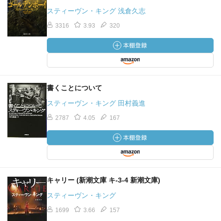
スティーヴン・キング 浅倉久志
3316
3.93
320
書くことについて
スティーヴン・キング 田村義進
2787
4.05
167
キャリー (新潮文庫 キ-3-4 新潮文庫)
スティーヴン・キング
1699
3.66
157