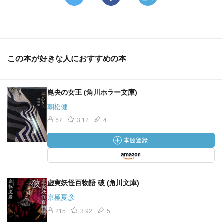
この本が好きな人におすすめの本
崑央の女王 (角川ホラー文庫)
朝松健
67
3.12
4
虚実妖怪百物語 破 (角川文庫)
京極夏彦
215
3.92
5