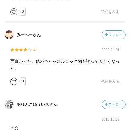
・やー悪かった（本としての評価ではなく）。おもしろか
0
詳細をみる
ったが自発的には絶対読むことない本だったな。人に勧め
てもらうの定期的にやろうっと。
みーへーさん
フォロー
・スティーヴン・キングのホラーものも読んでみたい気持
ちになりました！
4
2020.04.21
面白かった。他のキャッスルロック物も読んでみたくなっ
た。
0
詳細をみる
ありんこゆういちさん
フォロー
2019.10.28
内容