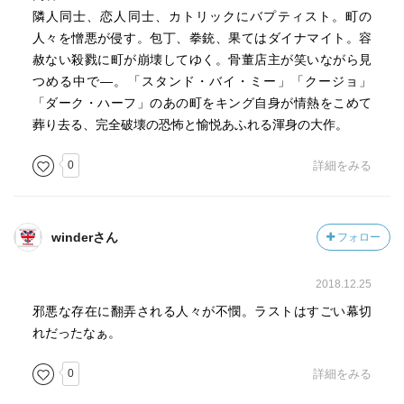
隣人同士、恋人同士、カトリックにバプティスト。町の
人々を憎悪が侵す。包丁、拳銃、果てはダイナマイト。容
赦ない殺戮に町が崩壊してゆく。骨董店主が笑いながら見
つめる中で―。「スタンド・バイ・ミー」「クージョ」
「ダーク・ハーフ」のあの町をキング自身が情熱をこめて
葬り去る、完全破壊の恐怖と愉悦あふれる渾身の大作。
0
詳細をみる
winderさん
フォロー
2018.12.25
邪悪な存在に翻弄される人々が不憫。ラストはすごい幕切
れだったなぁ。
0
詳細をみる