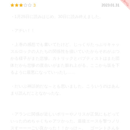
3
2023.01.31
・1月25日に読みはじめ、30日に読み終えました。
・アチい！！
・上巻の感想でも書いてたけど、じっくりたっぷりキャッ
スルロックの人たちの関係性を描いていたからそれがぶつ
かる様子がまた悲惨。カトリックとパブティストはまた団
体だから悲惨の度合いがまた膨れ上がる。ここから坂を下
るように最悪になっていったし……
・だいぶ神話的だな～とも思いました。こういうのはあん
まり読んだことなかったな。
・アランに関係が近しいポリーやノリスが正気にもどって
いったのめちゃくちゃアツかった。最後エースを撃つノリ
スすーーーごい良かった！！かっけ～。 ゴーントさんを