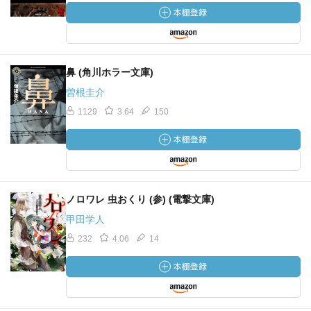
鼻 (角川ホラー文庫)
曽根圭介
1129
3.64
150
ノロワレ 虫おくり (参) (電撃文庫)
甲田学人
232
4.06
14