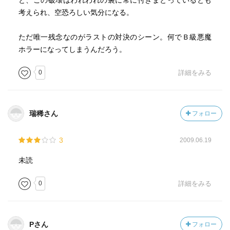
と、この破壊はわれわれの裏に常に付きまとっているとも
考えられ、空恐ろしい気分になる。
これでは、キャッスルロックの住民達が憎しみ合うのも当
たり前です。ですから、住民達が疑心暗鬼に陥っていくそ
ただ唯一残念なのがラストの対決のシーン。何でＢ級悪魔
の経緯に意外性がありません。
ホラーになってしまうんだろう。
これが例えば、普通の人だったら全く気にしないような
0
詳細をみる
「いたずら」で、だけどそれが特定の人にとっては不安や
疑念を植えつける種になる…というストーリーだったら、
もっと意外性は増していたことでしょう。そうした切り口
瑞稀さん
フォロー
から「日常に潜む恐怖」を描くこともできたはずです。
3
2009.06.19
つまりこの『ニードフル･シングス』は、意外性がなく、予
定調和的で、そのくせ長すぎるのです。
未読
最後の、保安官と悪魔との対決のシーンはそれなりに面白
0
詳細をみる
いのですが、ストーリー全体から見ると唐突で、取って付
けた感が否めません。これはあくまでも「魔物によって街
が崩壊する」物語なのであって、「愛と勇気で悪魔を追い
Pさん
フォロー
払って街を救う」物語ではないということでしょう。