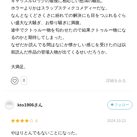
キャッスルロックの最後に相応しい怒濤の騒乱。
ホラーよりかはスラップスティクコメディーだな。
なんとなくどさくさに紛れての解決にも目をつぶれるぐら
い盛大な大騒ぎ、お祭り騒ぎに満腹。
途中でクトゥルー物を匂わせたので結果クトゥルー物にな
るのかと期待してしまった。
なぜだか読んでる間はなにか懐かしい感じを受けたのは以
前読んだ作品の登場人物が出てくるせいだろうか。
大満足。
0
詳細をみる
kto1906さん
フォロー
4
2024.10.22
やはりとんでもないことになった。