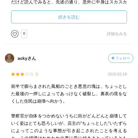
だけど読んでみると、先述の通り、意外に中身はスカスカ
です。何故でしょう？
続きを読む
たぶん答えは意外と簡単です。悪魔が街にやってきて、そ
の街が崩壊するというストーリーが、何のひねりもなくス
0
詳細をみる
トレートに描かれているからです。
だって、文庫版の裏表紙にあらすじが書いてあって、本当
ackyさん
フォロー
の物語はそのあらすじの通りに進むだけなんですもの。で
すから他のキング作品などに比べると、次の展開がどうし
3
2010.02.19
ても気になる！ というワクワク感はどうしても少ない。
「面白いけど、それだけ」といった趣です。
前半で膨らまされた風船のごとき悪意の塊は、ちょっとし
た最後の一押しによってあっけなく破裂し、裏表の境をな
また理由はもうひとつあって、悪魔がキャッスルロックの
くした住民は崩壊へ向かう。
住民達に持ちかける「ちょっとしたいたずら」が、全然
「ちょっとした」というレベルではないのです。脅迫状を
警察官が自体をつかめないうちに街がどんどんと崩壊して
届けたり、ペットを殺したり、嫌がらせの紙を家中に貼っ
いく姿はとても恐ろしいが、店主の”ちょっとした”いたずら
たり、車を壊しまくったりと、いたずらどころかあからさ
によってこのような事態が引き起こされたことを考える
まな犯罪行為ばかり。