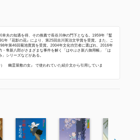
幸夫の知遇を得、その推薦で長谷川伸の門下となる。1959年『鏨
991年『花影の花』により、第25回吉川英治文学賞を受賞。また、こ
98年第46回菊池寛賞を受賞。2004年文化功労者に選ばれ、2016年
力・隼新八郎がさまざまな事件を解く「はやぶさ新八御用帳」「は
み」シリーズなどがある。
（十） 幽霊屋敷の女』 で使われていた紹介文から引用していま