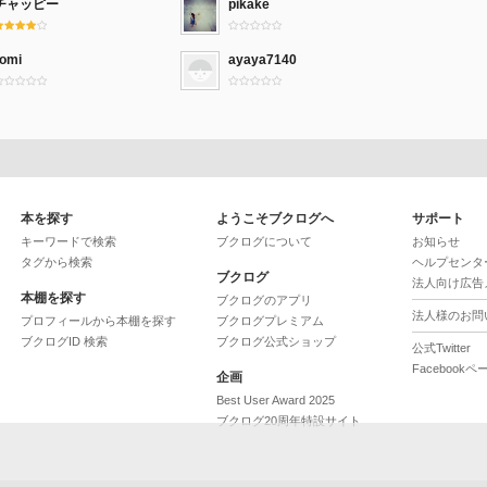
チャッピー
pikake
romi
ayaya7140
本を探す
ようこそブクログへ
サポート
キーワードで検索
ブクログについて
お知らせ
タグから検索
ヘルプセンタ
ブクログ
法人向け広告
本棚を探す
ブクログのアプリ
法人様のお問
プロフィールから本棚を探す
ブクログプレミアム
ブクログID 検索
ブクログ公式ショップ
公式Twitter
Facebookペ
企画
Best User Award 2025
ブクログ20周年特設サイト