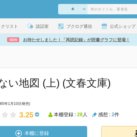
ックリスト
談話室
ブクログ通信
公式ショップ
お待たせしました！「再読記録」が読書グラフに登場！
NEW
ない地図 (上) (文春文庫)
985年1月10日発売)
3.25
本棚登録 :
28
人
感想 :
2
件
本棚に登録