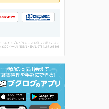
ィリエイトプログラムによる収益を得ています
・本 (320ページ) / ISBN・EAN: 9784167168308