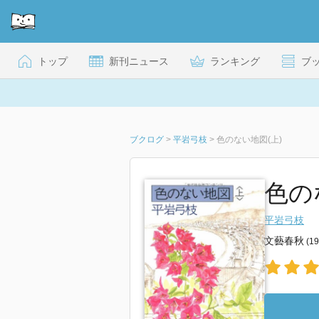
トップ
新刊ニュース
ランキング
ブ
ブクログ
>
平岩弓枝
>
色のない地図(上)
色の
平岩弓枝
文藝春秋
(1