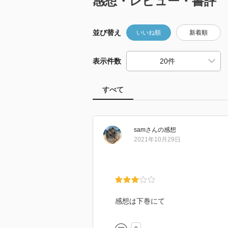
感想・レビュー・書評
並び替え
いいね順
新着順
表示件数
すべて
sam
さん
の感想
2021年10月29日
感想は下巻にて