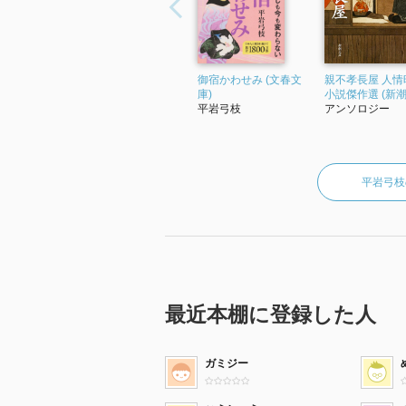
御宿かわせみ (文春文
親不孝長屋 人情
庫)
小説傑作選 (新潮
平岩弓枝
アンソロジー
平岩弓枝
最近本棚に登録した人
ガミジー