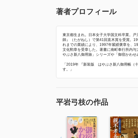
著者プロフィール
東京都生まれ。日本女子大学国文科卒業。戸川
師』（たがねし）で第41回直木賞を受賞。1
れまでの業績により、1997年紫綬褒章を、19
文化勲章を受章した。著書に南町奉行所内与
やぶさ新八御用旅」シリーズや「御宿かわせ
「2019年 『新装版 はやぶさ新八御用帳
す。」
平岩弓枝の作品