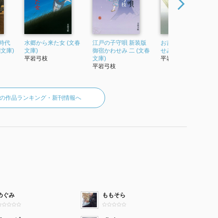
時代
水郷から来た女 (文春
江戸の子守唄 新装版
お吉の茶碗 御宿かわ
文庫)
文庫)
御宿かわせみ 二 (文春
せみ 二十 (文春文庫)
平岩弓枝
文庫)
平岩弓枝
平岩弓枝
の作品ランキング・新刊情報へ
めぐみ
ももそら