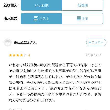
並び替え:
いいね順
新着順
表示形式:
リスト
全文
iteza1212さん
フォロー
4
2010.06.07
いわゆる結婚直後の嫁姑の問題から子育ての苦難、そして
その喜びを物語とした嫁である三津子の話。我ながら三津
子に終始深く感情移入してしまい、子供を孕んだ未熟な母
親の苦悩、子供ながら立派に育ってゆくことへの喜びが手
に取るように分かった。結婚考えてる女性なんかが読む
と、ある一つの将来の可能性を覗き見ることができ、覚悟
なんかできるのかもしれない。