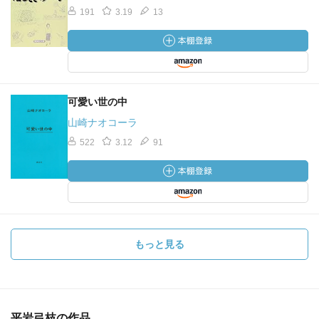
191
3.19
13
可愛い世の中
山崎ナオコーラ
522
3.12
91
もっと見る
平岩弓枝の作品