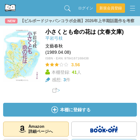
ログイン
新規会員登録
【ビルボードジャパンコラボ企画】2026年上半期話題作を考察
NEW
小さくとも命の花は (文春文庫)
平岩弓枝
文藝春秋
(1989.04.08)
ISBN・EAN:
9784167168438
3.56
本棚登録:
41
人
感想:
3
件
本棚に登録する
Amazon
詳細ページへ