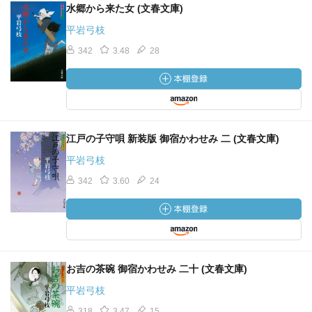
水郷から来た女 (文春文庫)
平岩弓枝
342
3.48
28
江戸の子守唄 新装版 御宿かわせみ 二 (文春文庫)
平岩弓枝
342
3.60
24
お吉の茶碗 御宿かわせみ 二十 (文春文庫)
平岩弓枝
318
3.47
15