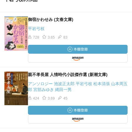
御宿かわせみ (文春文庫)
平岩弓枝
728
3.65
83
親不孝長屋 人情時代小説傑作選 (新潮文庫)
アンソロジー 池波正太郎 平岩弓枝 松本清張 山本周五
郎 宮部みゆき 縄田一男
424
3.69
45