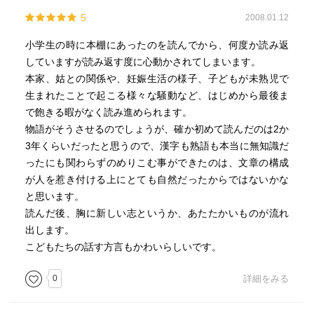
5
2008.01.12
小学生の時に本棚にあったのを読んでから、何度か読み返
していますが読み返す度に心動かされてしまいます。
本家、姑との関係や、妊娠生活の様子、子どもが未熟児で
生まれたことで起こる様々な騒動など、はじめから最後ま
で飽きる暇がなく読み進められます。
物語がそうさせるのでしょうが、確か初めて読んだのは2か
3年くらいだったと思うので、漢字も熟語も本当に無知識だ
ったにも関わらずのめりこむ事ができたのは、文章の構成
が人を惹き付ける上にとても自然だったからではないかな
と思います。
読んだ後、胸に新しい志というか、あたたかいものが流れ
出します。
こどもたちの話す方言もかわいらしいです。
0
詳細をみる