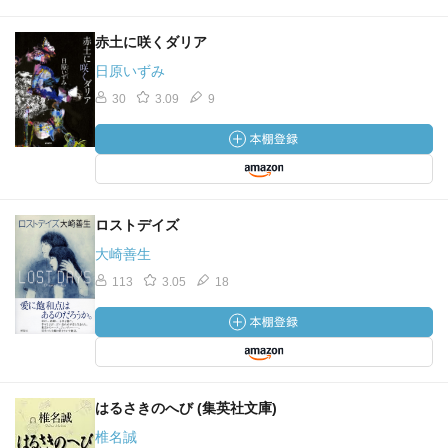
赤土に咲くダリア
日原いずみ
30
3.09
9
ロストデイズ
大崎善生
113
3.05
18
はるさきのへび (集英社文庫)
椎名誠