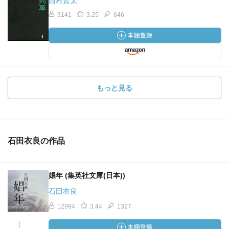
西村賢太
3141
3.25
646
もっと見る
石田衣良の作品
娼年 (集英社文庫(日本))
石田衣良
12994
3.44
1327