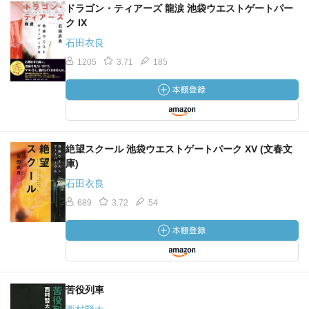
ドラゴン・ティアーズ 龍涙 池袋ウエストゲートパー
ク IX
石田衣良
1205
3.71
185
絶望スクール 池袋ウエストゲートパーク XV (文春文
庫)
石田衣良
689
3.72
54
苦役列車