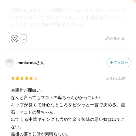
表題作はほぼマコトが活躍できてないんだけど、マコトが
いないと成り立たないというちょっと不思議な話だった。
人と人をつなぐのが彼の役割なのかな。
1
詳細をみる
mmkomaさん
フォロー
5
2019.12.29
表題作が面白い。
なんと言ってもマコトの母ちゃんがかっこいい。
キップが良くて肝心なところをビシッと一言で決める。流
石、マコトの母ちゃん。
出てくる中華ギャングも含めて余り後味の悪い奴は出てこ
ない。
最後の落とし所が素晴らしい。