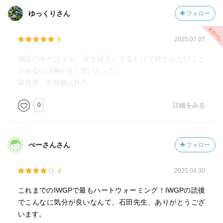
ゆっくりさん
フォロー
5
2025.07.07
物語の中だけでも、泣き寝入りするだけで終わらないこと
があるのは胸がすく思いだった。
富裕層、中間層以外の
0
詳細をみる
ぺーさんさん
フォロー
4
2025.04.30
これまでのIWGPで最もハートウォーミング！IWGPの読後
でこんなに気分が良いなんて、石田先生、ありがとうござ
います。