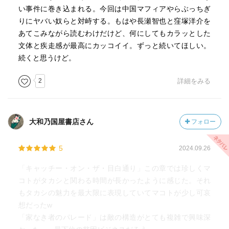
い事件に巻き込まれる。今回は中国マフィアやらぶっちぎ
りにヤバい奴らと対峙する。もはや長瀬智也と窪塚洋介を
あてこみながら読むわけだけど、何にしてもカラッとした
文体と疾走感が最高にカッコイイ。ずっと続いてほしい。
続くと思うけど。
2
詳細をみる
大和乃国屋書店さん
フォロー
5
2024.09.26
「キャッチー・オン・ザ・目白通り」この章では珍しくマ
コトがタカシと関わる時間が長かったように感じた。それ
もタカシの魅力を最大限に表現していてマコトが少し可哀
想だったw
「家なき者のパレード」は敵の構造がとても複雑で興味深