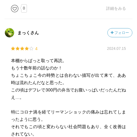
0
詳細をみる
まっくさん
フォロー
4
2024.07.15
本棚からぱっと取って再読。
もう十数年前の話なのか！
ちょこちょこ今の時勢とは合わない描写が出て来て、ああ
時は流れたんだなと思った。
この頃はデフレで300円の弁当でお腹いっぱいだったんだね
え…。
特にコロナ渦を経てリーマンショックの痛みは忘れてしま
ったように思う。
それでもこの頃と変わらない社会問題もあり、全く改善は
されてない。