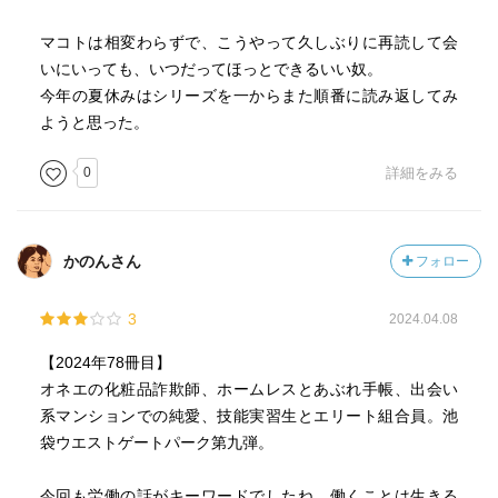
マコトは相変わらずで、こうやって久しぶりに再読して会
いにいっても、いつだってほっとできるいい奴。
今年の夏休みはシリーズを一からまた順番に読み返してみ
ようと思った。
0
詳細をみる
かのんさん
フォロー
3
2024.04.08
【2024年78冊目】
オネエの化粧品詐欺師、ホームレスとあぶれ手帳、出会い
系マンションでの純愛、技能実習生とエリート組合員。池
袋ウエストゲートパーク第九弾。
今回も労働の話がキーワードでしたね。働くことは生きる