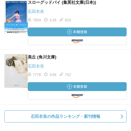
スローグッドバイ (集英社文庫(日本))
石田衣良
7954
3.26
810
美丘 (角川文庫)
石田衣良
7776
3.66
752
石田衣良の作品ランキング・新刊情報