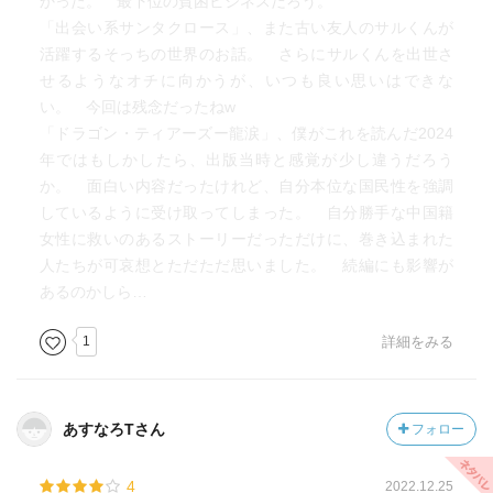
かった。 最下位の貧困ビジネスだろう。
「出会い系サンタクロース」、また古い友人のサルくんが
活躍するそっちの世界のお話。 さらにサルくんを出世さ
せるようなオチに向かうが、いつも良い思いはできな
い。 今回は残念だったねw
「ドラゴン・ティアーズー龍涙」、僕がこれを読んだ2024
年ではもしかしたら、出版当時と感覚が少し違うだろう
か。 面白い内容だったけれど、自分本位な国民性を強調
しているように受け取ってしまった。 自分勝手な中国籍
女性に救いのあるストーリーだっただけに、巻き込まれた
人たちが可哀想とただただ思いました。 続編にも影響が
あるのかしら…
1
詳細をみる
あすなろTさん
フォロー
4
2022.12.25