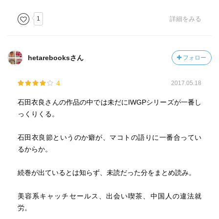
1
詳細をみる
hetarebooksさん
フォロー
4
2017.05.18
石田衣良さんの作品の中では未だにIWGPシリーズが一番し
っくりくる。
石田衣良節というのか癖が、マコトの語りに一番合ってい
るからか。
続巻が出ているとは知らず、未読だった分をまとめ読み。
美容系キャッチセールス、出会い喫茶、中国人の違法就
労。