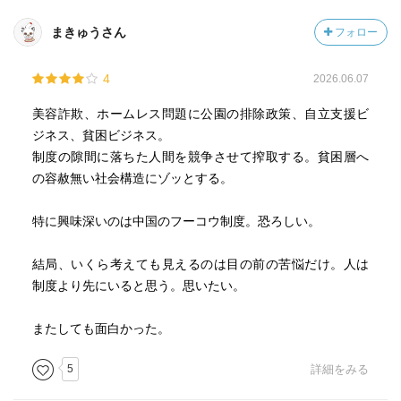
まきゅうさん
フォロー
4
2026.06.07
美容詐欺、ホームレス問題に公園の排除政策、自立支援ビ
ジネス、貧困ビジネス。
制度の隙間に落ちた人間を競争させて搾取する。貧困層へ
の容赦無い社会構造にゾッとする。
特に興味深いのは中国のフーコウ制度。恐ろしい。
結局、いくら考えても見えるのは目の前の苦悩だけ。人は
制度より先にいると思う。思いたい。
またしても面白かった。
5
詳細をみる