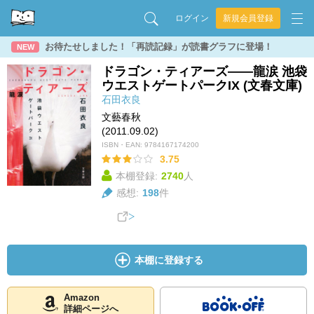
ログイン
新規会員登録
お待たせしました！「再読記録」が読書グラフに登場！
NEW
ドラゴン・ティアーズ――龍涙 池袋
ウエストゲートパークIX (文春文庫)
石田衣良
文藝春秋
(2011.09.02)
ISBN・EAN:
9784167174200
3.75
本棚登録:
2740
人
感想:
198
件
本棚に登録する
Amazon
詳細ページへ