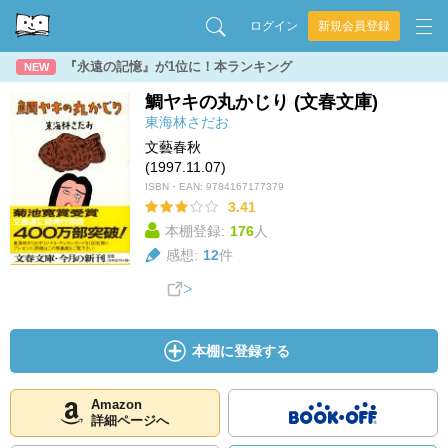
ログイン
新規会員登録
『永遠の記憶』が1位に！本ランキング
NEW
鯛ヤキの丸かじり (文春文庫)
東海林さだお
文藝春秋
(1997.11.07)
ISBN・EAN:
9784167177379
3.41
本棚登録:
176
人
感想:
12
件
本棚に登録する
Amazon
詳細ページへ