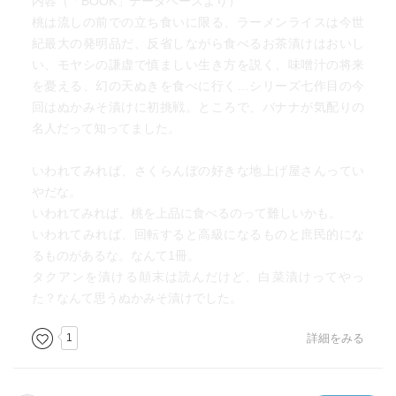
内容（「BOOK」データベースより）
桃は流しの前での立ち食いに限る、ラーメンライスは今世
『ぬかみそおじさん』
紀最大の発明品だ、反省しながら食べるお茶漬けはおいし
い、モヤシの謙虚で慎ましい生き方を説く、味噌汁の将来
『ゴハンの出向』
を憂える、幻の天ぬきを食べに行く…シリーズ七作目の今
回はぬかみそ漬けに初挑戦。ところで、バナナが気配りの
『ニッポンの朝食』
名人だって知ってました。
『荒れメシさまざま』
いわれてみれば、さくらんぼの好きな地上げ屋さんってい
東海林さんでも、ウツになるときがあるんだなあと思って
やだな。
ちょっと驚いた。
いわれてみれば、桃を上品に食べるのって難しいかも。
いわれてみれば、回転すると高級になるものと庶民的にな
『カレーパンの空洞』
るものがあるな。なんて1冊。
タクアンを漬ける顛末は読んだけど、白菜漬けってやっ
『桃汁娘』
た？なんて思うぬかみそ漬けでした。
『甘いの構造』
1
詳細をみる
『危うし味噌汁』