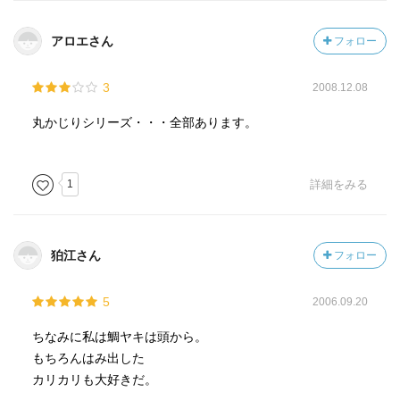
『持ち帰る人びと』
アロエさん
フォロー
『「すなっくらんど」は宝の山』
3
2008.12.08
『おでん屋襲撃』
丸かじりシリーズ・・・全部あります。
『お茶漬けのため息』
1
詳細をみる
『初春長屋英語問答』
『天ぬき食べたか』
狛江さん
フォロー
『乾きもの一族』
5
2006.09.20
『ビーチバレーかスイクラか』
ちなみに私は鯛ヤキは頭から。
もちろんはみ出した
『生ビールへの道』
カリカリも大好きだ。
めちゃくちゃ頷ける章だった。