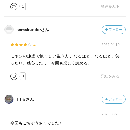
もうなんでもいいのッ！ってなる気持ち、わかる。
1
詳細をみる
関西人はせっかちなわりに、細かいことにこだわる時もあ
るから、非常にわかる、この焦燥感。
kamakuriderさん
フォロー
解説は野村進さんです。
東海林さん愛に溢れた好感のもてる解説でした。
4
2025.04.19
モヤシの謙虚で慎ましい生き方、なるほど、なるほど。笑
ったり、感心したり、今回も楽しく読める。
0
詳細をみる
TT☆さん
フォロー
2021.06.23
今回もごちそうさまでした⭐