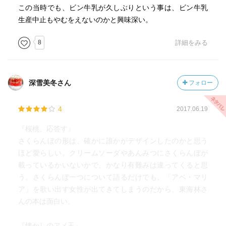
この当時でも、ビン牛乳が久しぶりという事は、ビン牛乳
生産中止もやむをえないのかと興味深い。
8
詳細をみる
深雪美冬さん
フォロー
4
2017.06.19
『桜桃、応答す』
さくらんぼの形は、確かに誰かがデザインしたのかと思う
ほど愛らしい。クリームソーダやあんみつにさくらんぼが
載っているかいないかで、かなり有難みは違ってくると思
う。さくらんぼ一つについて語るだけでも、「アベ・マリ
ア」を歌い出す女性が出てきてしまうのだから、東海林さ
んの本は面白い。
『懐かしのアメ玉』