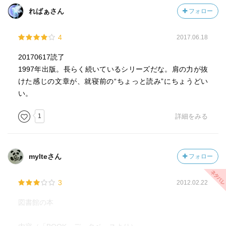
に、全力で同意したい！激しく同意したい！！
ればぁさん
フォロー
はげど！！！（もう死語ですか？）
焼きたてのトーストにバターを塗って、淹れたてのコーヒ
4
2017.06.18
ーを飲むひとときが好き！！私はバタートーストを少し楽
しんでから、そこにハチミツを垂らします。
20170617読了
1997年出版。長らく続いているシリーズだな。肩の力が抜
『偉業としてのラーメンライス』
けた感じの文章が、就寝前の“ちょっと読み”にちょうどい
い。
『あれが嫌い、これが嫌い』
1
詳細をみる
『陽のあたる場所』
『豚汁の怨念』
mylteさん
フォロー
『バナナの気配り』
3
2012.02.22
バナナがどれだけ食べる人に奉仕してくれていたのか、し
みじみとわかる章だった。もっとバナナを敬わなければ。
図書館の本
『タコのシャブシャブ』