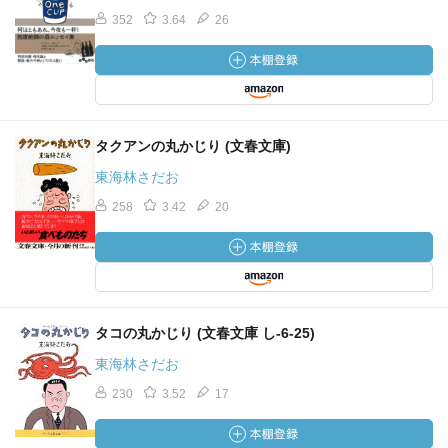
352
3.64
26
タクアンの丸かじり (文春文庫)
東海林さだお
258
3.42
20
タコの丸かじり (文春文庫 し-6-25)
東海林さだお
230
3.52
17