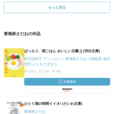
もっと見る
東海林さだおの作品
ぱっちり、朝ごはん おいしい文藝 [] (河出文庫)
阿川佐和子 アンソロジー 東海林さだお 小林聡美 角田
光代 よしもとばなな
1052
2.76
48
ひとり酒の時間イイネ! (だいわ文庫)
東海林さだお