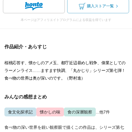
購入ストア一覧
本ページはアフィリエイトプログラムによる収益を得ています
作品紹介・あらすじ
桜桃応答す、懐かしのアメ玉、都庁近辺昼めし戦争、偉業としての
ラーメンライス……ますます快調、「丸かじり」シリーズ第七弾！
食べ物の世界は奥が深いのです。（野村進）
みんなの感想まとめ
食文化探求記
懐かしの味
食の深層観察
...他7件
食べ物の深い世界を鋭い観察眼で描くこの作品は、シリーズ第七