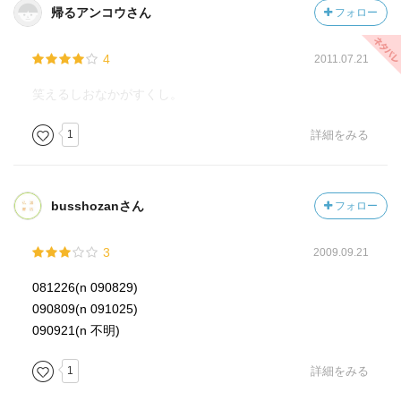
帰るアンコウさん
フォロー
『水上バーベキュー』
4
2011.07.21
『うどんの中の卵』
笑えるしおなかがすくし。
『‘‘正午の月給取‘‘』
1
詳細をみる
『回るテーブル』
高級な中華料理店にあるやつですね。
一度だけ体験したことがありますが、めちゃくちゃ気を使
busshozanさん
フォロー
いますね。
3
2009.09.21
『おしぼりの技』
081226(n 090829)
『現代の‘‘狩り‘‘』
090809(n 091025)
090921(n 不明)
『逃げろ！鯛焼きクン』
1
詳細をみる
『ビンの牛乳』