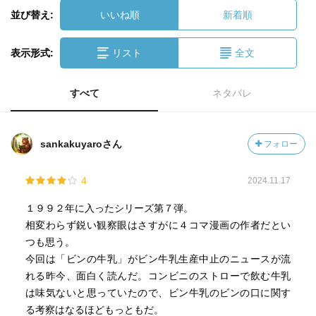
並び替え:
いいね順
新着順
表示形式:
リスト
全文
すべて
ネタバレ
sankakuyaroさん
フォロー
4
2024.11.17
１９９２年に入ったシリーズ第７弾。
相変わらず鋭い観察眼はさすがに４コマ漫画の作者だとい
つも思う。
今回は「ビンの牛乳」がビン牛乳生産中止のニュースが流
れる昨今、面白く読んだ。コンビニのストローで飲む牛乳
は味気ないと思っていたので、ビン牛乳のビンの口に関す
る考察はなるほどもっともだ。