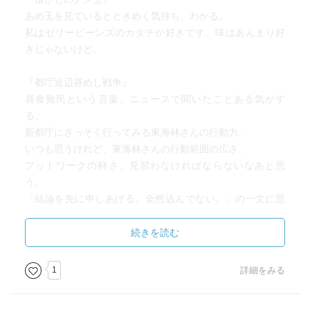
あめ玉を見ているとときめく気持ち、わかる。
私はゼリービーンズのカタチが好きです。味はあんまり好
きじゃないけど。
『都庁近辺昼めし戦争』
昼食難民という言葉、ニュースで聞いたことある気がす
る。
新都庁にさっそく行ってみる東海林さんの行動力。
いつも思うけれど、東海林さんの行動範囲の広さ、
フットワークの軽さ、見習わなければならないなあと思
う。
「結論を先に申しあげる。全然込んでない。」の一文に思
わずフフッとなる。
続きを読む
『トーストの幸せ』
冒頭の一文
1
詳細をみる
「焼きあがったばかりのトーストって、幸せに満ちている
と思いませんか。」