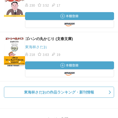
230
3.52
17
ゴハンの丸かじり (文春文庫)
東海林さだお
218
3.63
19
東海林さだおの作品ランキング・新刊情報