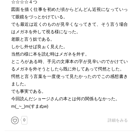
☆☆☆☆４つ
図面を描く仕事を初めた頃からどんどん近視になっていっ
て眼鏡をづっとかけている。
でも最近は近くのものが見辛くなってきて、そう言う場合
はメガネを外して視る様になった。
老眼と言う奴である。
しかし外せば良ぉく見えた。
当然の様に本を読む時はメガネを外す。
ところがある時、手元の文庫本の字が見辛いのでかけてい
るメガネを外そうとしたら既に外してあって愕然とした。
愕然と言う言葉を一度使って見たかったのでこの感想書き
ました。
でも事実である。
今回読んだショージさんの本とは何の関係もなかった。
m(_~_)m(すまぬw)
0
詳細をみる