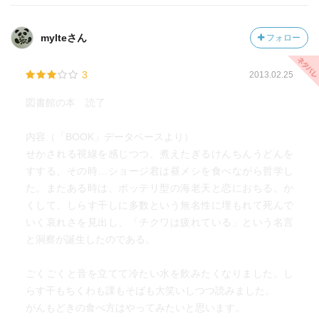
mylteさん
フォロー
3
2013.02.25
図書館の本 読了
内容（「BOOK」データベースより）
せかされる視線を感じつつ、煮えたぎるけんちんうどんを
すする、その時…ショージ君は昼メシを食べながら哲学し
た。またある時は、ポッテリ型の海老天と恋におちる。か
くして、しらす干しに多数という無名性に埋もれて死んで
いく哀れさを見出し、「チクワは疲れている」という名言
と洞察が誕生したのである。
ごくごくと音を立てて冷たい水を飲みたくなりました。し
らす干もちくわも課もそばも大笑いしつつ読みました。
がんもどきの食べ方はやってみたいと思います。