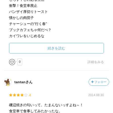
衝撃！食堂車廃止
バンザイ厚切りトースト
懐かしの肉団子
チャーシューの“行く春”
ブックカフェちゃ何だべ？
カイワレをいじめるな
青椒肉糸讃〔ほか〕
続きを読む
［ ＰＯＰ ］
0
詳細をみる
［ おすすめ度 ］
tantanさん
フォロー
☆☆☆☆☆☆☆ おすすめ度
☆☆☆☆☆☆☆ 文章
4
2014.08.30
☆☆☆☆☆☆☆ ストーリー
☆☆☆☆☆☆☆ メッセージ性
磯辺焼きの匂いって、たまんないっすよね～！
☆☆☆☆☆☆☆ 冒険性
食堂車で食事してみたかったな。