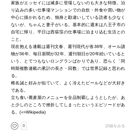
家族がエッセイには滅多に登場しないのも大きな特徴。泊
り込みの多い仕事場マンションでの自炊・外食や買い物が
中心に描かれるため、独身と勘違いしている読者も少なく
ないが、ちゃんと妻子がいる。基本的に週末は八王子市の
自宅に帰り、平日は西荻窪の仕事場に泊まり込む生活との
こと。
現在抱える連載は週刊文春、週刊現代が各38年、オール讀
物が36年、毎日新聞が32年、週刊朝日が20年続いていると
いう、とてつもないロングランばかりであり、恐らく「同
時期複数連載の累計の長さ・回数」では世界記録と思われ
る。
椎名誠と好みが似ていて、よく冷えたビールなどが大好き
である。
立ち食い蕎麦屋のメニューを全品制覇しようとしたが、あ
と少しのところで挫折してしまったというエピソードがあ
る。(=>Wikipedia)
0
詳細をみる