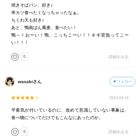
☆☆☆☆☆☆☆ 読後の個人的な満足度
焼きそばパン、好き♪
共感度（空振り三振・一部・参った！）
串カツ食べたくなっちゃったなぁ。
読書の速度（時間がかかった・普通・一気に読んだ）
ちくわ天も好き♪
あと、鴨南ばん蕎麦、食べたい！
［ 関連図書 ］
鴨～！おーい！鴨、こっちこーい！！ネギ背負ってこー
い！！！
［ 参考となる書評 ］
0
詳細をみる
wasabiさん
フォロー
5
2014.04.16
平素気が付いているのに、改めて意識していない事象は、
食べ物についてだけでもこんなにあったのか。
0
詳細をみる