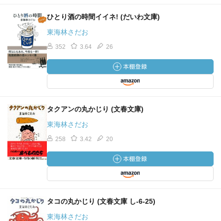
ひとり酒の時間イイネ! (だいわ文庫)
東海林さだお
352
3.64
26
タクアンの丸かじり (文春文庫)
東海林さだお
258
3.42
20
タコの丸かじり (文春文庫 し-6-25)
東海林さだお