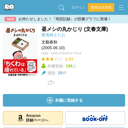
ログイン
新規会員登録
お待たせしました！「再読記録」が読書グラフに登場！
NEW
昼メシの丸かじり (文春文庫)
東海林さだお
文藝春秋
(2005.06.10)
ISBN・EAN:
9784167177614
3.53
本棚登録:
195
人
感想:
25
件
本棚に登録する
Amazon
詳細ページへ