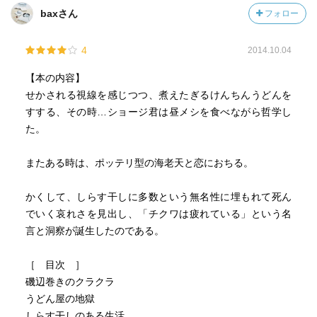
baxさん
フォロー
4
2014.10.04
【本の内容】
せかされる視線を感じつつ、煮えたぎるけんちんうどんを
すする、その時…ショージ君は昼メシを食べながら哲学し
た。
またある時は、ポッテリ型の海老天と恋におちる。
かくして、しらす干しに多数という無名性に埋もれて死ん
でいく哀れさを見出し、「チクワは疲れている」という名
言と洞察が誕生したのである。
［ 目次 ］
磯辺巻きのクラクラ
うどん屋の地獄
しらす干しのある生活