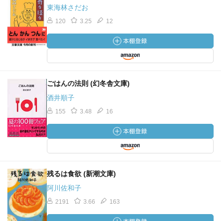
東海林さだお
120
3.25
12
ごはんの法則 (幻冬舎文庫)
酒井順子
155
3.48
16
残るは食欲 (新潮文庫)
阿川佐和子
2191
3.66
163