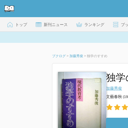
トップ
新刊ニュース
ランキング
ブ
ブクログ
>
加藤秀俊
>
独学のすすめ
独学の
加藤秀俊
文藝春秋
(1