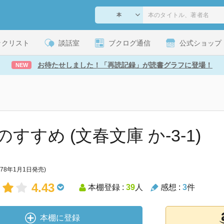
ックリスト
談話室
ブクログ通信
公式ショップ
お待たせしました！「再読記録」が読書グラフに登場！
NEW
すすめ (文春文庫 か-3-1)
978年1月1日発売)
4.43
本棚登録 :
39
人
感想 :
3
件
本棚に登録