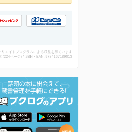
ィリエイトプログラムによる収益を得ています
・本 (224ページ) / ISBN・EAN: 9784167189013