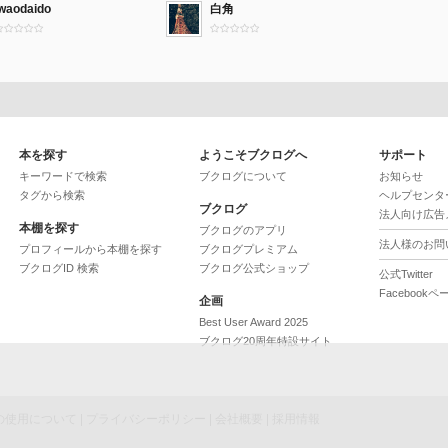
iwaodaido
白角
本を探す
ようこそブクログへ
サポート
キーワードで検索
ブクログについて
お知らせ
タグから検索
ヘルプセンタ
ブクログ
法人向け広告
本棚を探す
ブクログのアプリ
法人様のお問
プロフィールから本棚を探す
ブクログプレミアム
ブクログID 検索
ブクログ公式ショップ
公式Twitter
Facebookペ
企画
Best User Award 2025
ブクログ20周年特設サイト
ieの使用について
|
プライバシーポリシー
|
会社概要
|
採用情報