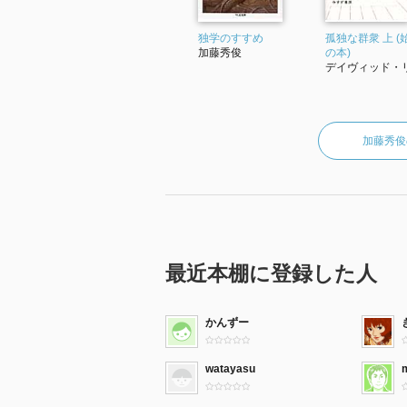
独学のすすめ
孤独な群衆 上 (
加藤秀俊
の本)
デイヴィッド・リ.
加藤秀俊
最近本棚に登録した人
かんずー
watayasu