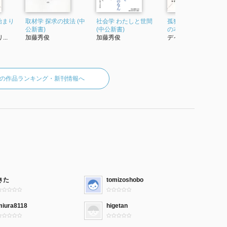
始まり
取材学 探求の技法 (中
社会学 わたしと世間
孤独な群衆 下 (始まり
公新書)
(中公新書)
の本)
..
加藤秀俊
加藤秀俊
デイヴィッド・リ...
の作品ランキング・新刊情報へ
きた
tomizoshobo
miura8118
higetan