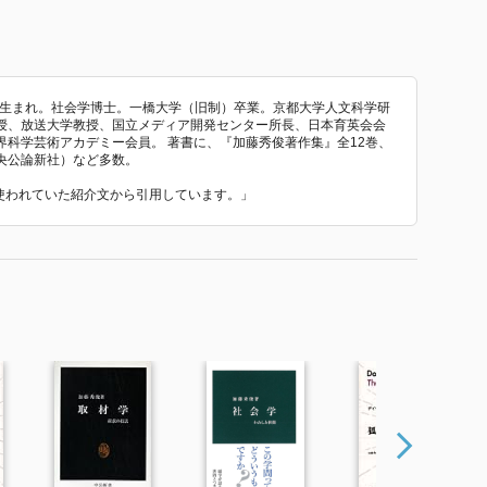
京生まれ。社会学博士。一橋大学（旧制）卒業。京都大学人文科学研
授、放送大学教授、国立メディア開発センター所長、日本育英会会
科学芸術アカデミー会員。 著書に、『加藤秀俊著作集』全12巻、
央公論新社）など多数。
で使われていた紹介文から引用しています。」