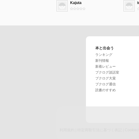
Kajuta
本と出会う
ランキング
新刊情報
新着レビュー
ブクログ談話室
ブクログ大賞
ブクログ通信
読書のすすめ
利用規約
|
特定商取引法に基づく表記
|
Cook