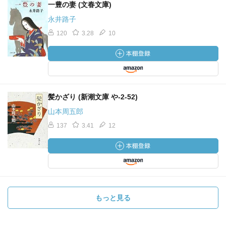
一豊の妻 (文春文庫)
永井路子
120
3.28
10
髪かざり (新潮文庫 や-2-52)
山本周五郎
137
3.41
12
もっと見る