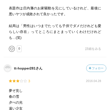
表題作は庄内藩のお家騒動を元にしているけれど、最後に
悪いヤツが成敗されて良かったです。
結局は「男性はいつまでたっても子供でダメだけれども愛
らしい存在」ってところにまとまっていくわけだけれど
も…(笑)
0
詳細をみる
tt-hopper281さん
フォロー
3
2016.04.28
夢ぞ見し
春の雪
夕べの光
遠い少女