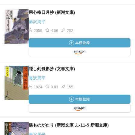
用心棒日月抄 (新潮文庫)
藤沢周平
2050
4.06
202
隠し剣孤影抄 (文春文庫)
藤沢周平
1824
3.83
155
橋ものがたり (新潮文庫 ふ-11-5 新潮文庫)
藤沢周平