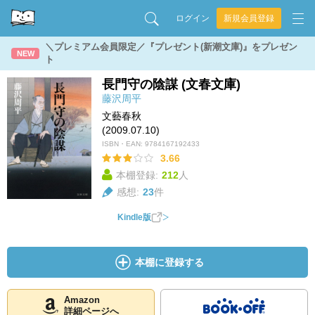
ログイン
新規会員登録
＼プレミアム会員限定／『プレゼント(新潮文庫)』をプレゼン
NEW
ト
長門守の陰謀 (文春文庫)
藤沢周平
文藝春秋
(2009.07.10)
ISBN・EAN:
9784167192433
3.66
本棚登録:
212
人
感想:
23
件
Kindle版
本棚に登録する
Amazon
詳細ページへ