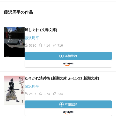
藤沢周平の作品
蝉しぐれ (文春文庫)
藤沢周平
5730
4.14
716
たそがれ清兵衛 (新潮文庫 ふ-11-21 新潮文庫)
藤沢周平
2597
3.74
234