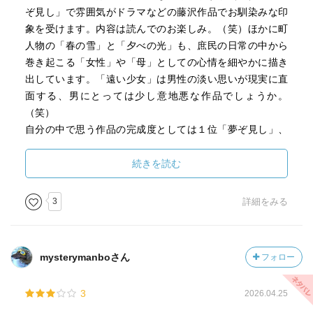
ぞ見し」で雰囲気がドラマなどの藤沢作品でお馴染みな印
象を受けます。内容は読んでのお楽しみ。（笑）ほかに町
人物の「春の雪」と「夕べの光」も、庶民の日常の中から
巻き起こる「女性」や「母」としての心情を細やかに描き
出しています。「遠い少女」は男性の淡い思いが現実に直
面する、男にとっては少し意地悪な作品でしょうか。
（笑）
自分の中で思う作品の完成度としては１位「夢ぞ見し」、
２位「春の雪」で、後ろの作品ほど少しへたってくるよう
な気が・・・。短編という限られた字数の中で、思いは伝
続きを読む
わるのだが少し書き足りないのかもしれない。
3
詳細をみる
mysterymanboさん
フォロー
3
2026.04.25