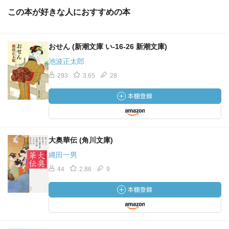
この本が好きな人におすすめの本
おせん (新潮文庫 い-16-26 新潮文庫)
池波正太郎
293
3.65
28
大奥華伝 (角川文庫)
縄田一男
44
2.86
9