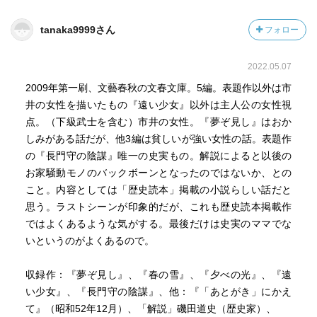
tanaka9999さん
フォロー
2022.05.07
2009年第一刷、文藝春秋の文春文庫。5編。表題作以外は市
井の女性を描いたもの『遠い少女』以外は主人公の女性視
点。（下級武士を含む）市井の女性。『夢ぞ見し』はおか
しみがある話だが、他3編は貧しいが強い女性の話。表題作
の『長門守の陰謀』唯一の史実もの。解説によると以後の
お家騒動モノのバックボーンとなったのではないか、との
こと。内容としては「歴史読本」掲載の小説らしい話だと
思う。ラストシーンが印象的だが、これも歴史読本掲載作
ではよくあるような気がする。最後だけは史実のママでな
いというのがよくあるので。
収録作：『夢ぞ見し』、『春の雪』、『夕べの光』、『遠
い少女』、『長門守の陰謀』、他：『「あとがき」にかえ
て』（昭和52年12月）、「解説」磯田道史（歴史家）、