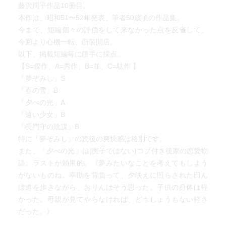
藤沢周平作品10冊目。
本作は、昭和51〜52年発表、筆者50歳頃の作品集。
今まで、短編個々の評価をして来なかった点を反省して、
今回より心機一転、新装開店。
以下、掲載短編毎に勝手に採点。
【S=傑作、A=秀作、B=並、C=駄作 】
「夢ぞみし」S
「春の雪」B
「夕べの光」A
「遠い少女」B
「長門守の陰謀」B
特に「夢ぞみし」の読後の爽快感は格別です。
また、「夕べの光」は(実子ではない)コブ付き後家の恋愛物
語。ラストが効果的。《夢みたいなことを考えてもしよう
がないものね。幸助を背負って、夕映えに照らされた田ん
ぼ道を歩きながら、おりんはそう思った。子供の身体は軽
かった。母親が見てやらなければ、どうしょうもない軽さ
だった。》