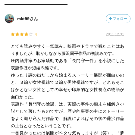
mkt99さん
フォロー
4
2011.12.31
とても読みやすく一気読み。映画やドラマで観たことはあ
りましたが、恥かしながら藤沢周平作品の初読みです。
庄内酒井家のお家騒動である「長門守一件」を小説にした
表題作ほか短編５編です。
ゆったり調の出だしから始まるストーリー展開が面白いの
と、３編が女性視線で２編が男性視線ですが、どれもそこ
はかとない女性としての幸せが印象的な女性視点の物語が
面白かった。
表題作「長門守の陰謀」は、実際の事件の顛末を紐解き小
説として著したものですが、歴史的事実の中にストーリー
をよく織り込んだ作品で、解説によればその後の藤沢作品
の土台となったということです。
一番良かったのは展開がベタな気もしますが（笑）、「夢