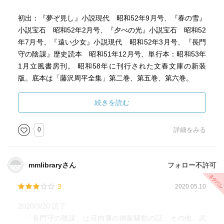
初出：『夢ぞ見し』小説現代 昭和52年9月号、『春の雪』
小説宝石 昭和52年2月号、『夕べの光』小説宝石 昭和52
年7月号、『遠い少女』小説現代 昭和52年3月号、『長門
守の陰謀』歴史読本 昭和51年12月号、単行本：昭和53年
1月立風書房刊。 昭和58年に刊行された文春文庫の新装
版。底本は「藤沢周平全集」第二巻、第五巻、第六巻。
続きを読む
0
詳細をみる
mmlibraryさん
フォロー不許可
3
2020.05.10
2020/3/20 読了
「長門守の陰謀」は荘内藩の御家騒動の話。その他、武