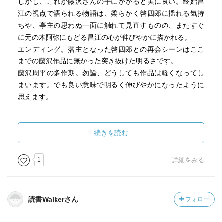
しかし、これが藤沢さんの手にかかると実に良い。終始昌
江の視点で語られる物語は、柔らかく啓四郎に揺れる気持
ちや、亭主の思わぬ一面に触れて見直すものの、またすぐ
に元の木阿弥にもどる昌江の心が伸びやかに描かれる。
エンディング。藩主となった啓四郎との再会シーンはここ
までの藤沢作品に無かった突き抜けた明るさです。
藤沢周平の多作期。勿論、どうしても作品は軽くなってし
まいます。でも良い意味で明るく伸びやかになったように
思えます。
========
余りに繰り返し読んだ挙句、ストーリーが完全に頭に定着
続きを読む
してしまい、2009年を最後に再読を封印してきた藤沢さ
ん。 先日から封印を解き、全作品を出版順に読み返してい
1
詳細をみる
ます。これが16作品目です。
読書Walkerさん
フォロー