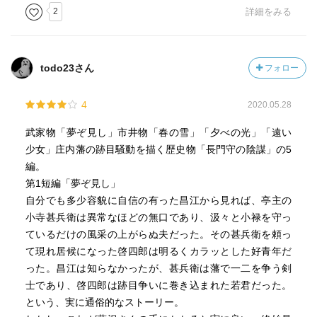
2
詳細をみる
todo23さん
フォロー
4
2020.05.28
武家物「夢ぞ見し」市井物「春の雪」「夕べの光」「遠い
少女」庄内藩の跡目騒動を描く歴史物「長門守の陰謀」の5
編。
第1短編「夢ぞ見し」
自分でも多少容貌に自信の有った昌江から見れば、亭主の
小寺甚兵衛は異常なほどの無口であり、汲々と小禄を守っ
ているだけの風采の上がらぬ夫だった。その甚兵衛を頼っ
て現れ居候になった啓四郎は明るくカラッとした好青年だ
った。昌江は知らなかったが、甚兵衛は藩で一二を争う剣
士であり、啓四郎は跡目争いに巻き込まれた若君だった。
という、実に通俗的なストーリー。