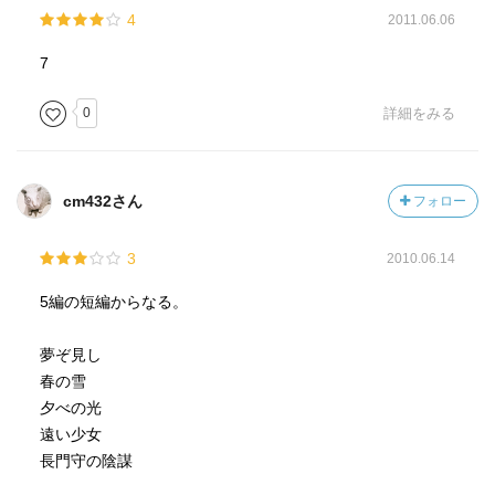
4
2011.06.06
7
0
詳細をみる
cm432さん
フォロー
3
2010.06.14
5編の短編からなる。
夢ぞ見し
春の雪
夕べの光
遠い少女
長門守の陰謀