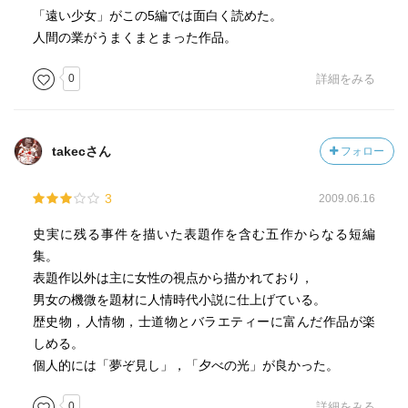
「遠い少女」がこの5編では面白く読めた。
人間の業がうまくまとまった作品。
0
詳細をみる
takecさん
フォロー
3
2009.06.16
史実に残る事件を描いた表題作を含む五作からなる短編
集。
表題作以外は主に女性の視点から描かれており，
男女の機微を題材に人情時代小説に仕上げている。
歴史物，人情物，士道物とバラエティーに富んだ作品が楽
しめる。
個人的には「夢ぞ見し」，「夕べの光」が良かった。
0
詳細をみる