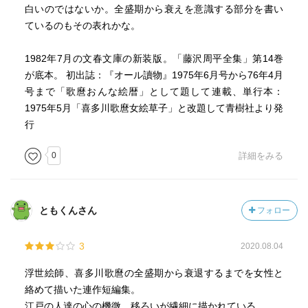
白いのではないか。全盛期から衰えを意識する部分を書い
ているのもその表れかな。
1982年7月の文春文庫の新装版。「藤沢周平全集」第14巻
が底本。 初出誌：『オール讀物』1975年6月号から76年4月
号まで「歌麿おんな絵暦」として題して連載、単行本：
1975年5月「喜多川歌麿女絵草子」と改題して青樹社より発
行
0
詳細をみる
ともくんさん
フォロー
3
2020.08.04
浮世絵師、喜多川歌麿の全盛期から衰退するまでを女性と
絡めて描いた連作短編集。
江戸の人達の心の機微、移ろいが繊細に描かれている。