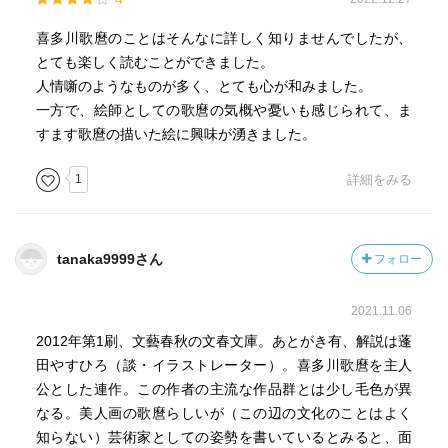
喜多川歌麿のことはそんなに詳しく知りませんでしたが、
とても楽しく読むことができました。
人情噺のようなものが多く、とても心が和みました。
一方で、絵師としての歌麿の気概や憂いも感じられて、ま
すます歌麿の描いた絵に興味が湧きました。
1
詳細をみる
tanaka9999さん
フォロー
2021.11.06
2012年第1刷、文藝春秋の文春文庫。あとがき有、解説は蓬
田やすひろ（談・イラストレーター）。喜多川歌麿を主人
公とした連作。この作者の主流な作品群とは少し毛色が異
なる。美人画の歌麿らしいが（この辺の文化のことはよく
知らない）芸術家としての姿勢を書いているとみると、面