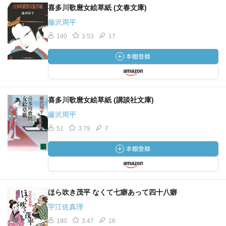
喜多川歌麿女絵草紙 (文春文庫)
藤沢周平
140
3.53
17
喜多川歌麿女絵草紙 (講談社文庫)
藤沢周平
51
3.79
7
ほら吹き茂平 なくて七癖あって四十八癖
宇江佐真理
180
3.47
16