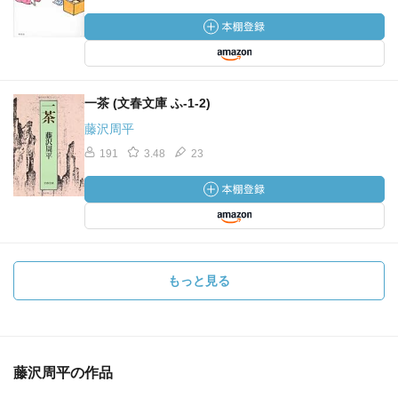
一茶 (文春文庫 ふ-1-2)
藤沢周平
191
3.48
23
もっと見る
藤沢周平の作品