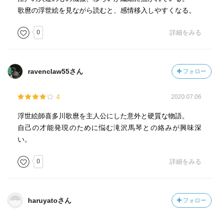
歌麿の浮世絵を見ながら読むと、感情移入しやすくなる。
0
詳細をみる
ravenclaw55さん
フォロー
4
2020.07.06
浮世絵師喜多川歌麿を主人公にした意外と硬質な物語。
自己の才能発現のために悩む滝沢馬琴との絡みが興味深
い。
0
詳細をみる
haruyatoさん
フォロー