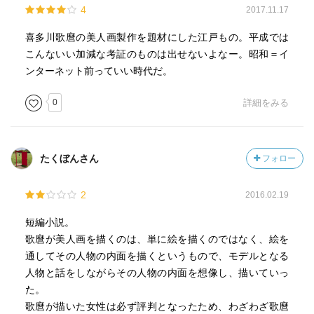
4
2017.11.17
喜多川歌麿の美人画製作を題材にした江戸もの。平成では
こんないい加減な考証のものは出せないよなー。昭和＝イ
ンターネット前っていい時代だ。
0
詳細をみる
たくぼんさん
フォロー
2
2016.02.19
短編小説。
歌麿が美人画を描くのは、単に絵を描くのではなく、絵を
通してその人物の内面を描くというもので、モデルとなる
人物と話をしながらその人物の内面を想像し、描いていっ
た。
歌麿が描いた女性は必ず評判となったため、わざわざ歌麿