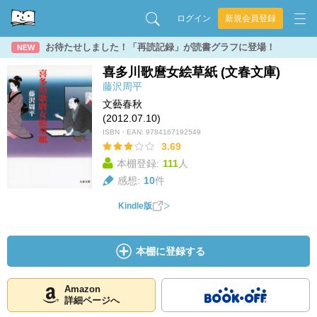
ログイン
新規会員登録
お待たせしました！「再読記録」が読書グラフに登場！
NEW
喜多川歌麿女絵草紙 (文春文庫)
藤沢周平
文藝春秋
(2012.07.10)
ISBN・EAN:
9784167192549
3.69
本棚登録:
111
人
感想:
10
件
Kindle版
本棚に登録する
Amazon
詳細ページへ