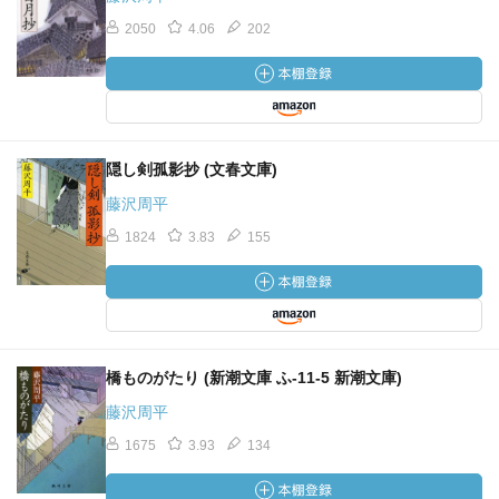
2050
4.06
202
隠し剣孤影抄 (文春文庫)
藤沢周平
1824
3.83
155
橋ものがたり (新潮文庫 ふ-11-5 新潮文庫)
藤沢周平
1675
3.93
134