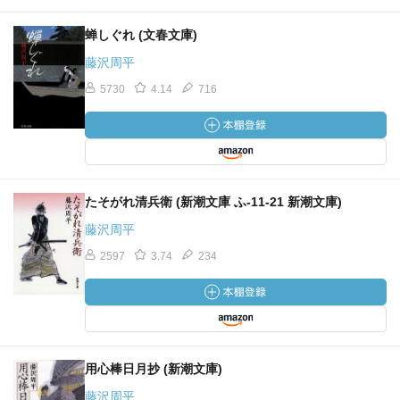
蝉しぐれ (文春文庫)
藤沢周平
5730
4.14
716
たそがれ清兵衛 (新潮文庫 ふ-11-21 新潮文庫)
藤沢周平
2597
3.74
234
用心棒日月抄 (新潮文庫)
藤沢周平