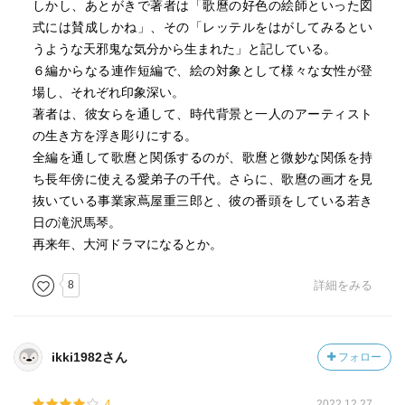
しかし、あとがきで著者は「歌麿の好色の絵師といった図
式には賛成しかね」、その「レッテルをはがしてみるとい
うような天邪鬼な気分から生まれた」と記している。
６編からなる連作短編で、絵の対象として様々な女性が登
場し、それぞれ印象深い。
著者は、彼女らを通して、時代背景と一人のアーティスト
の生き方を浮き彫りにする。
全編を通して歌麿と関係するのが、歌麿と微妙な関係を持
ち長年傍に使える愛弟子の千代。さらに、歌麿の画才を見
抜いている事業家蔦屋重三郎と、彼の番頭をしている若き
日の滝沢馬琴。
再来年、大河ドラマになるとか。
8
詳細をみる
ikki1982さん
フォロー
4
2022.12.27