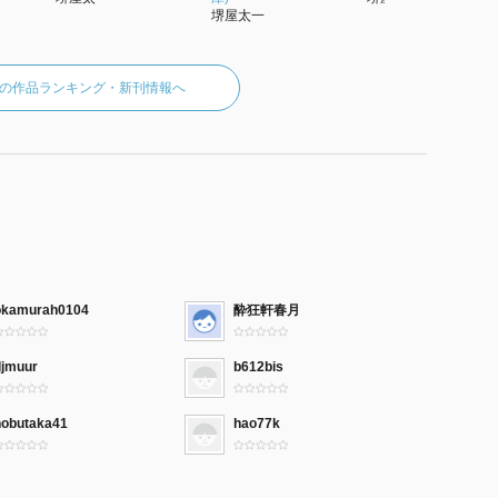
堺屋太一
の作品ランキング・新刊情報へ
okamurah0104
酔狂軒春月
djmuur
b612bis
nobutaka41
hao77k