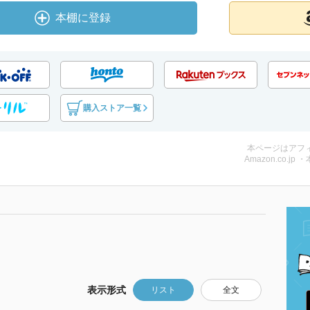
本棚に登録
購入ストア一覧
本ページはアフ
Amazon.co.jp 
表示形式
リスト
全文