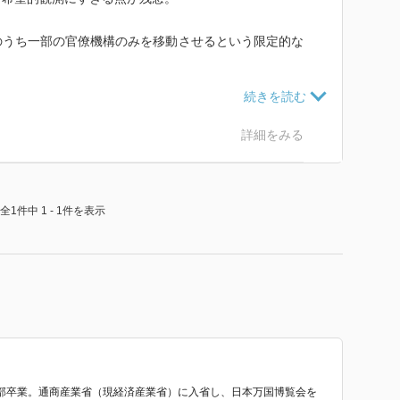
のうち一部の官僚機構のみを移動させるという限定的な
遷都と規模や影響効果が異なり、かつ今日の状況にお
仕組み国民全体の思考構造まで変えられるとした推定に
詳細をみる
繰り返しが多く、改めて新しいことの少ない作品。
全1件中 1 - 1件を表示
社会といいながら、他国より豊かさに劣ることすら認識
いことが問題。
主導で新都を作ることで、全てがリセットされるとい
ます。
部卒業。通商産業省（現経済産業省）に入省し、日本万国博覧会を