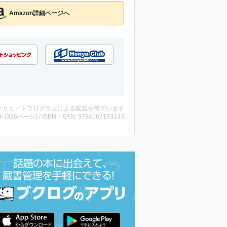
Amazon詳細ページへ
ィリエイトプログラムによる収益を得ています
・本 (336ページ) / ISBN・EAN: 9784167193133