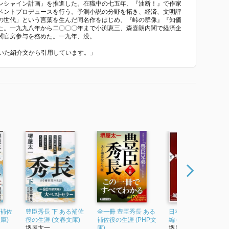
ンシャイン計画」を推進した。在職中の七五年、『油断！』で作家
ベントプロデュースを行う。予測小説の分野を拓き、経済、文明評
の世代」という言葉を生んだ同名作をはじめ、『峠の群像』『知価
た。一九九八年から二〇〇〇年まで小渕恵三、森喜朗内閣で経済企
閣官房参与を務めた。一九年、没。
れていた紹介文から引用しています。」
る補佐
豊臣秀長 下 ある補佐
全一冊 豊臣秀長 ある
日本を創った12人 前
庫)
役の生涯 (文春文庫)
補佐役の生涯 (PHP文
編 (PHP新書 )
堺屋太一
庫)
堺屋太一