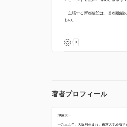
・主張する新都建設は、首都機能
もの。
過去の公家武家社会ころの全面的
いて一部の移動によって国全体の
無理が
0
あると思われます。
・他の作品でもふれていたことの
・そもそも豊かさを感じられない
するほど目が外に向けられていな
そんな状況でいまさら政治や官僚
う感覚自体が時代遅れな気さえし
著者プロフィール
堺屋太一
一九三五年、大阪府生まれ。東京大学経済学