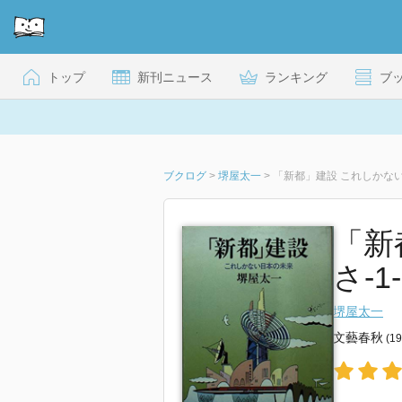
トップ
新刊ニュース
ランキング
ブ
ブクログ
>
堺屋太一
>
「新都」建設 これしかな
「新
さ-1-
堺屋太一
文藝春秋
(1