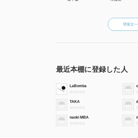
堺屋太一
最近本棚に登録した人
LaBomba
TAKA
naoki MBA