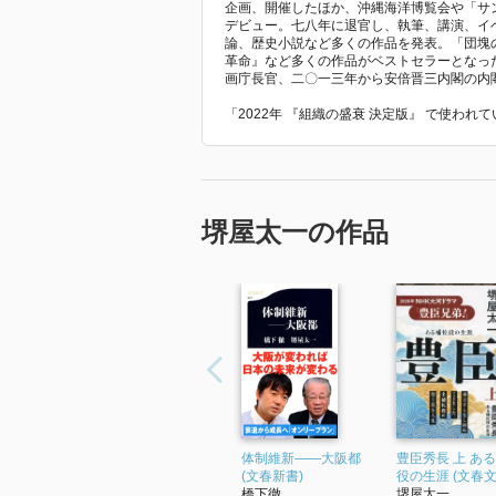
企画、開催したほか、沖縄海洋博覧会や「サ
デビュー。七八年に退官し、執筆、講演、イ
論、歴史小説など多くの作品を発表。「団塊
革命』など多くの作品がベストセラーとなっ
画庁長官、二〇一三年から安倍晋三内閣の内
「2022年 『組織の盛衰 決定版』 で使わ
堺屋太一の作品
体制維新――大阪都
豊臣秀長 上 あ
(文春新書)
役の生涯 (文春文
橋下徹
堺屋太一