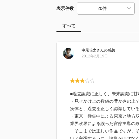
表示件数
すべて
中尾信之
さん
の感想
2012年2月19日
■過去認識に正しく、未来認識に甘
・見せかけ上の数値の豊かさの上
実体と、過去を正しく認識してい
・東京一極集中による東京と地方
業界政界による誤った官僚主導の
そこまでは正しい作品ですが、そ
いと主張する点に、論拠がほぼな