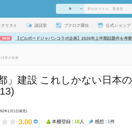
ックリスト
談話室
ブクログ通信
公式ショップ
【ビルボードジャパンコラボ企画】2026年上半期話題作を考察
NEW
い日本の未来
都」建設 これしかない日本の
13)
992年1月1日発売)
3.00
本棚登録 :
18
人
感想 :
1
件