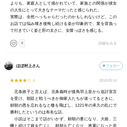
よりも、家庭人として描かれていて、家族との関係が彼女
の人生にとって大きなテーマだったと感じられた。
実際は、全然へっちゃらだったのかもしれないけど、この
お話では悩み嘆き後悔し続ける姿が印象的で、業を背負っ
て行きていく姿と肝の太さに、女傑っぽさを感じる。
0
詳細をみる
ほぼ村上さん
フォロー
4
2019.05.14
北条政子と言えば、北条義時が後鳥羽上皇から追討宣言
を受け、朝廷と戦うべきか御家人たちが迷ってるときに、
頼朝の恩を忘れるなと檄を飛ばし、1221年の承久の乱にで
勝利したというのは有名な話。
小説はそこまで話がいかず、頼朝の妻になり、大姫、三
幡と続けて娘を亡くし、頼朝も亡くなり、将軍になった息