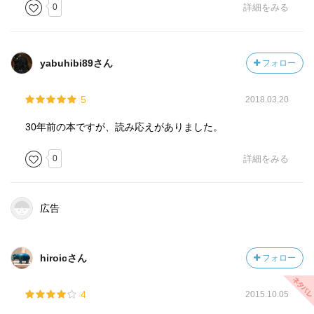
殺してしまう。義高は当時まだ6歳だった頼朝の娘大姫のい
0
詳細をみる
いなずけだった。
頼朝の弟義経は壇ノ浦の戦いでもめざましい活躍を見
せ、平家から三種の神器を取り戻し（草薙の剣だけは海か
yabuhibi89さん
フォロー
ら見つけ出せなかった）、その手柄として朝廷から官職を
与えられる。義経がそれを兄に断りなく受けたため、頼朝
5
2018.03.20
の逆鱗に触れ鎌倉への凱旋を許されなかった。そして頼朝
は弟の愛人である静御前を自分のものにしようとする。し
30年前の本ですが、読み応えがありました。
かし静は「よしのやま みねのしらゆき ふみわけて 入
りにしひとの あとぞ恋しき」
0
詳細をみる
と義経を想う気持ちを歌にし、これを拒否。頭に来た頼朝
は静を殺そうとするが、政子が命乞いをしてとりとめる。
が、身ごもっていた赤ん坊は男子だったので殺されてしま
広告
う。
義経は奥州（岩手）の藤原家を頼って逃げ込むが、頼朝
から圧力をかけられていた泰衡は義経の家来である弁慶と
hiroicさん
フォロー
ともに殺してしまう（衣川の戦い）。が、その藤原氏さえ
も頼朝は攻め、泰衡は自分の郎徒に殺される。（藤原家の
4
2015.10.05
封建制度が成り立っていなかった証拠）。