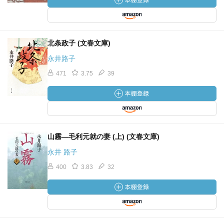
北条政子 (文春文庫)
永井路子
471
3.75
39
山霧―毛利元就の妻 (上) (文春文庫)
永井 路子
400
3.83
32