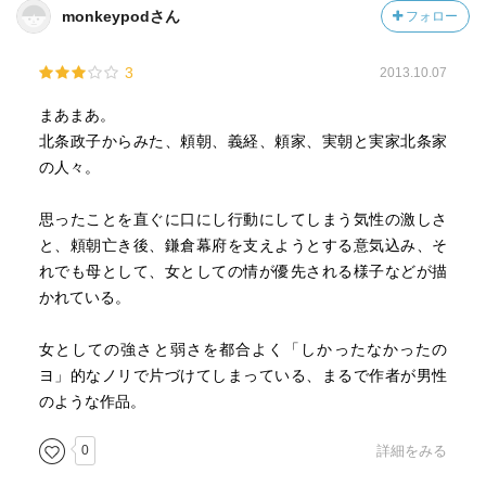
頼家が危篤になった際、北条時政を中心に比企一族の謀
monkeypodさん
フォロー
殺が企てられた。頼家が死に際して後継者を決める前に比
企一族を滅ぼす必要があったからである。この博打に勝っ
3
2013.10.07
た北条家は三代将軍に実朝を担ぐことができた。
まあまあ。
ｐ496 北条家の博打②
北条政子からみた、頼朝、義経、頼家、実朝と実家北条家
比企一族を謀殺した後、頼家を出家させ伊豆の修禅寺に
の人々。
幽閉して、朝廷から千幡（実朝）を将軍に宣下させる。一
連の鮮やかな政変劇は博打というには計画的すぎだろ。
思ったことを直ぐに口にし行動にしてしまう気性の激しさ
と、頼朝亡き後、鎌倉幕府を支えようとする意気込み、そ
ｐ580 三浦義村
れでも母として、女としての情が優先される様子などが描
実朝が鶴岡八幡宮で公暁に仇討された事件。これを裏で
かれている。
手を引いていたのは、三浦義村という説もある。公暁の乳
母は義村の妻である。ちなみに公暁を誅伐したのは義村で
女としての強さと弱さを都合よく「しかったなかったの
ある。その功績で義村は駿河の守に任官されている。実朝
ヨ」的なノリで片づけてしまっている、まるで作者が男性
と公暁を利用して自分の出世を果たしたのだ。
のような作品。
義村はその後の北条執権政治のなかでも重鎮として活躍
した。この人物は非常に興味を掻き立てられる！！
0
詳細をみる