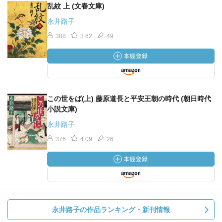
乱紋 上 (文春文庫)
永井路子
388
3.62
49
この世をば(上) 藤原道長と平安王朝の時代 (朝日時代
小説文庫)
永井路子
376
4.09
26
永井路子の作品ランキング・新刊情報