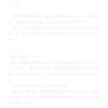
殺）。
だった。
実朝（千幡）14歳で、嫁とりは都からということにな
り、時政の後室牧の方ががぜん力を発揮、公家から人形の
歴史を動かすのが、並の人間じゃあないというのが良
ような姫をもらうことに成功する。そうなってくると牧の
い。北条政子もその常人じゃあない感じが非常に良い。
方は幕内で勢力を持ち始め、御家人たちからも反感を買
でも、この永井路子の政子はすこしおとなしい感じもす
い、牧の方のごますり豪族である稲毛重成が殺された。彼
る。もっと血の気の濃い色黒な女性ぐらいに演出してもよ
は政子の妹の夫であり、その孫娘彩姫2歳は公家で預かって
かった。
いたが、この事件を機に政子のもとへ送り返されてきた。
頼家の子善哉は北条時政の御家人三浦義村に育てられて
＿＿＿＿＿
おり、政子は義村に呼ばれて時々孫に会いに行くようにな
ｐ42 お兄様、うまい！
る、それが善哉を次期将軍にと企てているのではと勘繰ら
政子と頼朝が懇意になるのを北条時政は快く思わなかっ
れるので、政子は善哉を鶴岡八幡宮に入門させる。善哉は
た。しかし、兄の宗時は父：時政が21歳離れた牧の方と結
名前を公暁と変え、修行を積んで成長するが、父を殺され
婚したのを持ち出して、政子と頼朝の歳の差婚を肯定し
た恨みを忘れておらず、北条家を倒す計画を立て、将軍実
た。
朝（叔父にあたる）を殺してしまう。三浦義村は公暁の味
このへんの演出優しい。女性的だね。
方のふりをしていたが最後は寝返り、将軍暗殺者公暁を切
他の人が書けば、時政が投機的な賭けに出たという演出
り、その功により駿河守に任官した。
にするだろうが、人間の恋愛感情を最前列に出すところが
女性的。ニクイ。