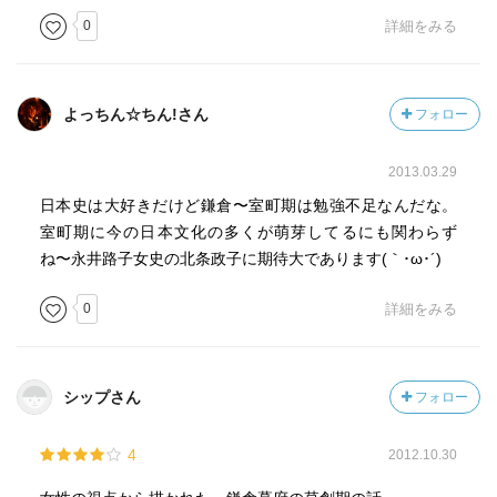
0
詳細をみる
よっちん☆ちん!さん
フォロー
2013.03.29
日本史は大好きだけど鎌倉〜室町期は勉強不足なんだな。
室町期に今の日本文化の多くが萌芽してるにも関わらず
ね〜永井路子女史の北条政子に期待大であります(｀･ω･´)ゞ
0
詳細をみる
シップさん
フォロー
4
2012.10.30