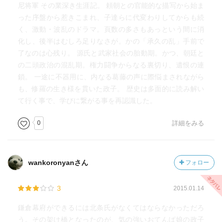
頼朝の長女大姫に後鳥羽天皇の嫁入りの話が持ち上が
尼将軍 その業深き生涯記。 頼朝との官能的な描写から始ま
る。しかし大姫は父親に殺された義高のことが忘れられず
った序盤から惹きこまれ、子達らに代変わりしてからも続
これを拒否。体もだんだん弱っていき、ついに死んでしま
く、激動・波乱のドラマ。頁数の多さもあっという間に消
う。それから間もなく頼朝の急死。長男の頼家が後を継
化し、後半はむしろ足りなさが。かの「承久の乱」手前で
ぐ。大姫の代わりに次女の三幡が後鳥羽上皇（天皇の座は
了なのは心残り。 源氏と武家社会の胎動期。かつ、朝廷と
皇子にゆずる）に嫁入りすることになる。が、三幡もなぜ
の二頭政治の混乱期。権力闘争からなる裏切り、遺恨の連
か急死（上皇の指示で殺されたという説あり）。
鎖。 一途に不器用に、内なる葛藤の声に際悩まされながら
後を継いだ頼家は女好きで仕事もいいかげん。女房の実
も、修羅の生き様を貫いた政子。 歴史は多面的に読み解い
家である比企家ばかりをひいきし、御家人からも評判が悪
て行く事で、学びに繋がる事を再認識した。
かった。北条家は比企家と勢力争いをするが、比企家側に
0
詳細をみる
立つ頼家は、政子の妹（保子）の夫全成（義経の同母兄、
僧侶）を謀反人として常陸国へ流したあげく、息子の頼全
とともに殺してしまう。 頼家が18歳の年、病に倒れ死の
床に突いたとき、北条家はクーデターを起こす。頼家の義
wankoronyanさん
フォロー
父比企能員を暗殺、比企家に火をつけ、頼家の嫁と嫡男の
一幡まで殺してしまう。…ところが、その頼家が生き返っ
3
2015.01.14
た。北条時政（政子の父）は頼家が立ち上がる前にさっさ
と都(朝廷）の約束をとりつけ、頼家の弟千幡へと世代交代
鎌倉幕府ができるには北条氏がなくてはならなかっただろ
させ、頼家は伊豆で出家する（のちに北条家により惨
う。その架け橋となったのが、気の強いおてんば娘の政子