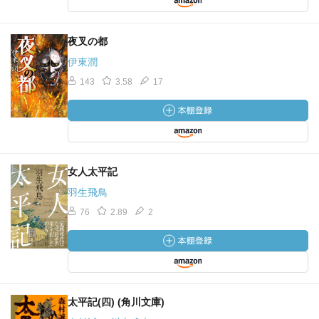
夜叉の都
伊東潤
143
3.58
17
女人太平記
羽生飛鳥
76
2.89
2
太平記(四) (角川文庫)