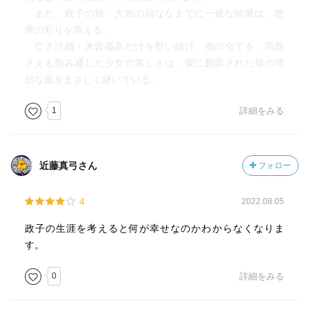
また、政子の娘・大姫の頑ななまでに一途な純愛は、散
華の彩りを添える。
亡き許婚・木曾義高だけを想い続け、他の全てを、両親
さえも拒み通した少女の哀しさは、愛に翻弄された母の苛
烈な血をまさしく継いでいる。
1
詳細をみる
近藤真弓さん
フォロー
4
2022.08.05
政子の生涯を考えると何が幸せなのかわからなくなりま
す。
0
詳細をみる