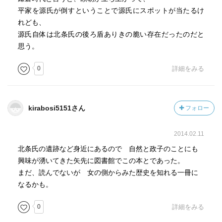
処女を旦那に捧げるという考えができたのも、武家が貴
平家を源氏が倒すということで源氏にスポットが当たるけ
族を真似て格式ばるようになってからである。
れども、
源氏自体は北条氏の後ろ盾ありきの脆い存在だったのだと
ｐ344 頼朝の器の大きさ
思う。
曾我兄弟の仇討事件という武士社会における敵討ちの模
範となる事件が起きた。その際、頼朝もどさくさに紛れて
0
詳細をみる
暗殺するというきな臭い動きがあったらしい。しかし、頼
朝はそのことを大事にしなかった。
鎌倉幕府はできて間もない。その新しい権力を横取りし
kirabosi5151さん
フォロー
たいものは多くいる。頼朝暗殺事件を大事にして派閥争い
を激化させたら、土台がまだ固まっていない新しい幕府は
2014.02.11
簡単に分裂してしまう。
こういう自分たちの置かれている状況を冷静に見つめ、
北条氏の遺跡など身近にあるので 自然と政子のことにも
利己的にならずにいられる大きな器を頼朝は持っていた。
興味が湧いてきた矢先に図書館でこの本とであった。
まだ、読んでないが 女の側からみた歴史を知れる一冊に
ｐ359 親の心、子知らず
なるかも。
政子は大姫にしろ、頼家にしろ、公暁にしろ、子供のこ
0
詳細をみる
とを思ってあれこれ気を揉んでいた。それが逆効果だった
のか、思うようには育たないのである。これは今の世の教