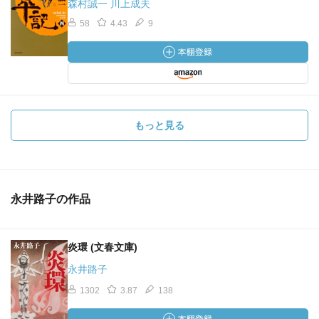
森村誠一 川上成夫
58
4.43
9
もっと見る
永井路子の作品
炎環 (文春文庫)
永井路子
1302
3.87
138