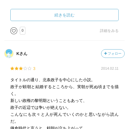
あーしんど。殺してしまうとか急死とか暗殺とかなんと
ｐ44 頼朝の出自
多いことか。生みの親も育ての親も欲望の前には情もない
頼朝が生き残ったのは、清盛の継母の池の禅尼が息子に
続きを読む
のね。
似ているからという恩情からである。この時、もし頼朝が
情けを架けられていなかったら…。
0
詳細をみる
この運命のいたずらがあったからこそ、頼朝は人事に冷
酷になれたのだと思う。第二の自分のような存在を出さな
いために、敵対勢力は根絶するという考えが生まれたのだ
Kさん
フォロー
と思う。
3
2014.02.11
タイトルの通り、北条政子を中心にした小説。
政子が頼朝と結婚するところから、実朝が死ぬ頃までを描
ｐ54 自由恋愛
く。
当時の恋愛習慣について。当時の結婚は完全に政略的な
新しい政権の黎明期ということもあって、
ものであった。だからこそなのか、結婚前の恋愛は自由が
政子の近辺では争いが絶えない。
多かった。男性経験・女性経験はあって当たり前だし、そ
こんなにも次々と人が死んでいくのかと思いながら読ん
こで婚前にできちゃった子供保証するというのが当たり前
だ。
の時代だった。
鎌倉時代と言うと、頼朝が立ち上がって、