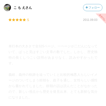
こ も えさん
フォロー
5
2011.09.03
.
単行本の大きさで全325ページ。一ページが二だんになって
いて、ぱっと見はすごい文章の数でした。しかし、歴史独
特の長くしつこい説明があまりなく、読みやすかったで
す。
義経、義仲の軌跡を辿っていくと比較的極悪人らしいイメ
ージのついてしまう頼朝を、政子を通し、女性らしい感性
から書かれてしました。頼朝の話は読んだことがなかった
ので、新しい視点から歴史を発見出来、とても新鮮な気分
になりました。