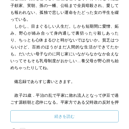
子頼家、実朝、孫の一幡、公暁まで全員暗殺され、愛して
も報われない、孤独で悲しい運命をたどった女の半生を綴
っている。
しかし、目まぐるしい人生だ。しかも短期間に愛憎、妬
み、野心が絡み合って身内通しで裏切ったり殺しあった
り、ちっとも心休まるひと時がないではないか。貧乏はつ
らいけど、百姓のほうがまだ人間的な生活ができてたか
も。だいたい母子なのに同じ家にいながらなかなか会えな
いってそもそも乳母制度がおかしい…養父母が野心持ち始
めちゃったりしてね。
備忘録であらすじ書いときます。
政子21歳．平治の乱で平家に敗れ流人となって伊豆で過
ごす源頼朝と恋仲になる。平家方である父時政の反対を押
し切り、かけおち同様にて結婚。
頼朝は勢力をのばすべく、山木兼隆（一度は政子と婚約し
続きを読む
た）を倒し、人質として家に置いていたその息子の義高も