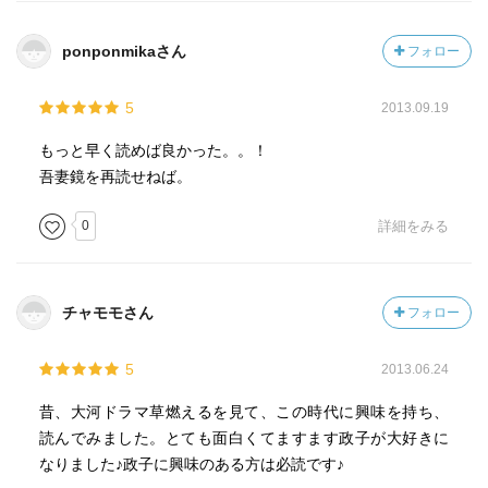
ｐ591 吾妻鏡
永井路子の「私の一冊」と言わしめた歴史資料。北条氏
ponponmikaさん
フォロー
寄りの記事が多いこの日記帳は「でたらめだらけ」である
と一蹴できるが、大本営発表だとわかったうえで読むこと
5
2013.09.19
が深い意味を持つ。そう永井路子は言った。
もっと早く読めば良かった。。！
ｐ596 乳母に目を付けた
吾妻鏡を再読せねば。
当時の乳母制度の重要性を始めて説いたのが永井路子で
ある。
0
詳細をみる
のちの将軍になる子どもの乳母になることが、その一族
にとってどれだけ栄達につながるか。
チャモモさん
フォロー
＿＿＿＿＿＿
5
2013.06.24
次は三浦義村について勉強したくなった。そんな本であ
昔、大河ドラマ草燃えるを見て、この時代に興味を持ち、
った。
読んでみました。とても面白くてますます政子が大好きに
なりました♪政子に興味のある方は必読です♪