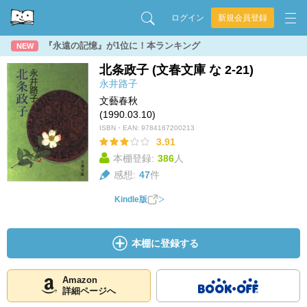
ログイン
新規会員登録
『永遠の記憶』が1位に！本ランキング
NEW
北条政子 (文春文庫 な 2-21)
永井路子
文藝春秋
(1990.03.10)
ISBN・EAN:
9784167200213
3.91
本棚登録:
386
人
感想:
47
件
Kindle版
本棚に登録する
Amazon
詳細ページへ