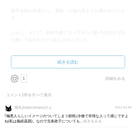
源平合戦の前夜から、実朝・公暁の死までが書かれていま
す。
しかし、そこに、頼朝の妻になってからの政子の幸せな話
が書いてあるわけではありませんでした。
そこには、動乱や幕府の中で、駆け引きをし、裏切り、復
讐する、その時代が故の顚末が広がっていました。
続きを読む
とくに頼朝が死んでからの政子の暮らしは、読んでいくう
1
詳細をみる
ちに目を覆いたくなってしまうほどでした。
コメント
1
件をすべて表示
大姫、三幡、万寿（頼家）、千幡（実朝）……。
これら政子の子どもたちは、政子を残してみな亡くなって
猫丸(nyancomaru)さん
2012.03.09
います。
｢極悪人らしいイメージのついてしまう頼朝｣冷徹で非情な人って感じですよ
ね(私は義経贔屓)。なので北条政子についても...
続きをみる
頼朝のような偉大な父を持つ政子の家族は、一緒に暮らせ
る環境にはありませんでした。それゆえすれ違い、お互い