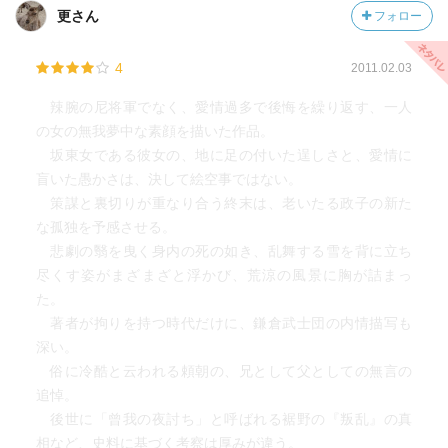
更さん
フォロー
に憎悪や復讐心を燃やし、少しずつずれていく政子と子ど
もたちの関係が、とても痛かったです。
4
2011.02.03
「母」と「将軍の妻」の間をさまよう政子の葛藤が、とて
辣腕の尼将軍でなく、愛情過多で後悔を繰り返す、一人
ももどかしかったです。
の女の無我夢中な素顔を描いた作品。
坂東女である彼女の、地に足の付いた逞しさと、愛情に
.
盲いた愚かさは、決して絵空事ではない。
策謀と裏切りが重なり合う終末は、老いたる政子の新た
な孤独を予感させる。
悲劇の翳を曳く身内の死の如き、乱舞する雪を背に立ち
尽くす姿がまざまざと浮かび、荒涼の風景に胸が詰まっ
た。
著者が拘りを持つ時代だけに、鎌倉武士団の内情描写も
深い。
俗に冷酷と云われる頼朝の、兄として父としての無言の
追悼。
後世に「曾我の夜討ち」と呼ばれる裾野の『叛乱』の真
相など、史料に基づく考察は厚みが違う。