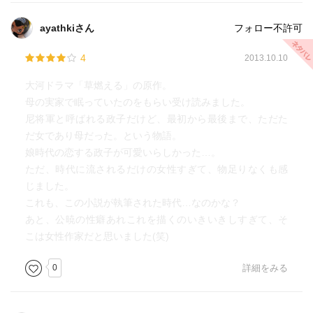
育ママの先駆けだな。すべての母は北条政子を勉強すべき
ayathkiさん
フォロー不許可
だな。
4
2013.10.10
ｐ408 頼家
頼朝が死んで早くに将軍になった頼家は、父とは正反対
大河ドラマ「草燃える」の原作。
の性格だった。頼朝が太身のおおらかなタイプだったのに
母の実家で眠っていたのをもらい受け読みました。
対して、頼家は細身の神経質タイプ。寡黙な、粘液質だっ
尼将軍と呼ばれる政子だけど、最初から最後まで、ただた
た頼朝に対して、義家は即断即決な人間だった。
だ女であり母だった。という物語。
仕事の速い頼家は始めこそ評判が良かったが、独りよが
娘時代の恋する政子が可愛いらしかった…。
りなところが強く、組織のトップになるほどの器の大きさ
ただ、時代に流されるだけの女性すぎて、物足りなくも感
が無かったようである。
じました。
これも、この小説が執筆された時代…なのかな？
ｐ478 北条家の博打
あと、公暁の性癖あれこれを描くのいきいきしすぎて、そ
頼家が将軍になってから、比企一族が頼家に側室を持た
こは女性作家だと思いました(笑)
せ外戚関係になり急速に台頭した。それによって北条家の
地位が揺らいだ。頼家が死ねば、比企家の血を継ぐ側室の
0
詳細をみる
子：一幡を将軍にしようとする比企家と北条家の闘争は目
に見えている。