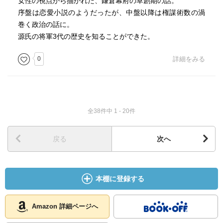
女性の視点から描かれた、鎌倉幕府の草創期の話。
序盤は恋愛小説のようだったが、中盤以降は権謀術数の渦
巻く政治の話に。
源氏の将軍3代の歴史を知ることができた。
0
詳細をみる
全38件中 1 - 20件
戻る
次へ
本棚に登録する
Amazon 詳細ページへ