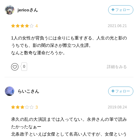
jericoさん
フォロー
4
2021.06.21
1人の女性が背負うには余りにも重すぎる、人生の光と影の
うちでも、影の闇の深さが際立つ人生譚。
なんと数奇な運命だろうか。
0
詳細をみる
らいこさん
フォロー
3
2019.08.24
承久の乱の大演説までは入ってない。永井さんの筆で読み
たかったなぁー
北条政子といえば女傑として名高い人ですが、女傑という