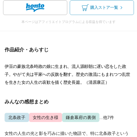
購入ストア一覧
本ページはアフィリエイトプログラムによる収益を得ています
作品紹介・あらすじ
伊豆の豪族北条時政の娘に生まれ、流人源頼朝に遅い恋をした政
子。やがて夫は平家への反旗を翻す。歴史の激流にもまれつつ乱世
を生きた女の人生の哀歓を描く歴史長篇。（清原康正）
みんなの感想まとめ
北条政子
女性の生き様
鎌倉幕府の裏側
...他7件
女性の人生の光と影を巧みに描いた物語で、特に北条政子という