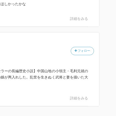
てほしかったかな
詳細をみる
フォロー
セラーの長編歴史小説】中国山地の小領主・毛利元就の
の娘が輿入れした。乱世を生きぬく武将と妻を描いた大
詳細をみる