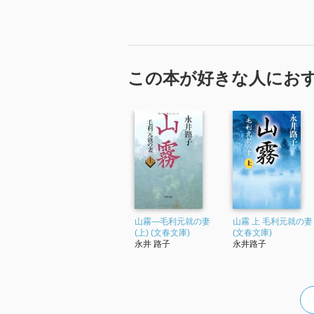
この本が好きな人にお
山霧―毛利元就の妻
山霧 上 毛利元就の妻
(上) (文春文庫)
(文春文庫)
永井 路子
永井路子