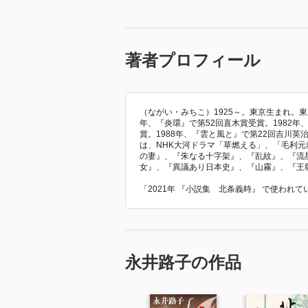
著者プロフィール
（ながい・みちこ）1925～。東京生まれ。
年、『炎環』で第52回直木賞受賞。1982年
賞。1988年、『雲と風と』で第22回吉川英
は、NHK大河ドラマ「草燃える」、「毛利
の妻』、『朱なる十字架』、『乱紋』、『流
女』、『異議あり日本史』、『山霧』、『王
「2021年 『小説集 北条義時』 で使われ
永井路子の作品