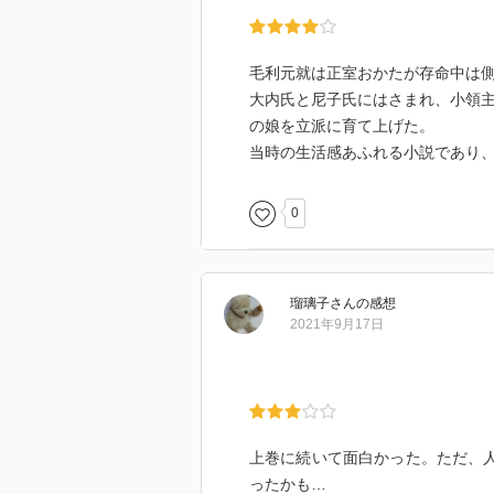
毛利元就は正室おかたが存命中は
大内氏と尼子氏にはさまれ、小領主
の娘を立派に育て上げた。
当時の生活感あふれる小説であり
0
瑠璃子
さん
の感想
2021年9月17日
上巻に続いて面白かった。ただ、人
ったかも…