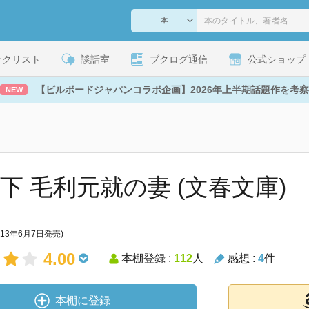
ックリスト
談話室
ブクログ通信
公式ショップ
【ビルボードジャパンコラボ企画】2026年上半期話題作を考察
NEW
 下 毛利元就の妻 (文春文庫)
013年6月7日発売)
4.00
本棚登録 :
112
人
感想 :
4
件
本棚に登録