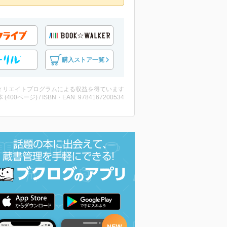
購入ストア一覧
ィリエイトプログラムによる収益を得ています
・本 (400ページ) / ISBN・EAN: 9784167200534