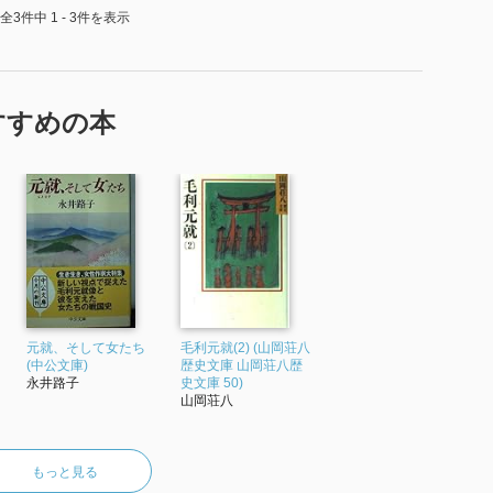
全3件中 1 - 3件を表示
すすめの本
元就、そして女たち
毛利元就(2) (山岡荘八
(中公文庫)
歴史文庫 山岡荘八歴
永井路子
史文庫 50)
山岡荘八
もっと見る