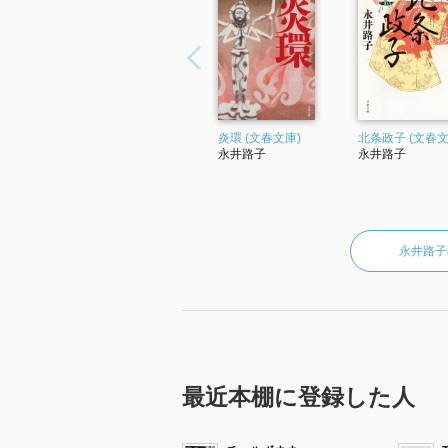
炎環 (文春文庫)
北条政子 (文春文
永井路子
永井路子
永井路子
最近本棚に登録した人