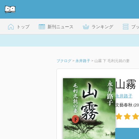
トップ
新刊ニュース
ランキング
ブ
ブクログ
>
永井路子
>
山霧 下 毛利元就の妻
山霧
永井路子
文藝春秋
(2