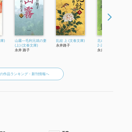
庫)
山霧―毛利元就の妻
乱紋 上 (文春文庫)
北条政子 (文春文庫 な
(上) (文春文庫)
永井路子
2-21)
永井 路子
永井 路子
の作品ランキング・新刊情報へ