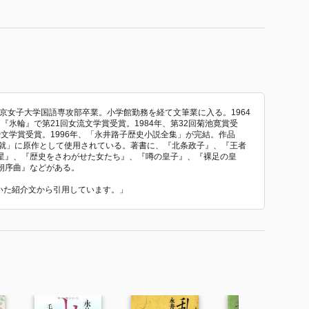
東京女子大学国語専攻部卒業。小学館勤務を経て文筆業に入る。1964
、『氷輪』で第21回女流文学賞受賞。1984年、第32回菊池寛賞受
治文学賞受賞。1996年、「永井路子歴史小説全集」が完結。作品
元就」に原作として使用されている。著書に、『北条政子』、『王者
星』、『歴史をさわがせた女たち』、『噂の皇子』、『裸足の皇
朝序曲』などがある。
ていた紹介文から引用しています。」