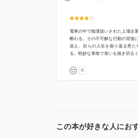
「孤独な香水」オール讀物2002年
一人暮しの老人がゴミ捨て場の提
人たちだが……。
親切な人がじわじわと厄介に見え
電車の中で痴漢扱いされた上場企
〈社会派編〉傑作選に入れたい。
断わる。その不可解な行動の背後
迎え、自らの人生を振り返る男た
「名前は記号」オール讀物2002年
る。軽妙な筆致で老いを描き切る
殺人未遂事件の犯人が私の名前を
れでいいのか。記号にされた方は
0
「楽しい瞬間」オール讀物2002年1
痴漢の冤罪をかけられた老人は謎
なにかモヤモヤする。佐野洋は平
のではないか。
「痛む胸」オール讀物2003年3月号
内縁の夫を殺した罪で逮捕された
この本が好きな人にお
この短編の魅力は一にも二にも被
尽きる。こうした変な感じは佐野