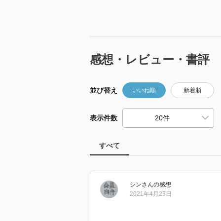
感想・レビュー・書評
並び替え
いいね順
新着順
表示件数
すべて
シン
さん
の感想
2021年4月25日