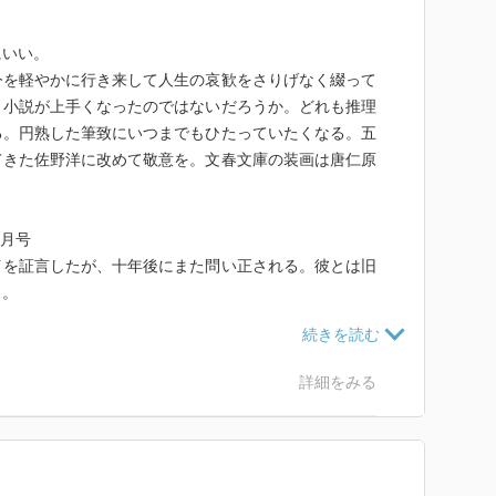
にいい。
今を軽やかに行き来して人生の哀歓をさりげなく綴って
う小説が上手くなったのではないだろうか。どれも推理
る。円熟した筆致にいつまでもひたっていたくなる。五
てきた佐野洋に改めて敬意を。文春文庫の装画は唐仁原
7月号
イを証言したが、十年後にまた問い正される。彼とは旧
…。
のがいい味を出している。
1月号
詳細をみる
は誰かと聞かれた重役は、戦後すぐの米兵の犯罪を語り
たのではないだろうか。