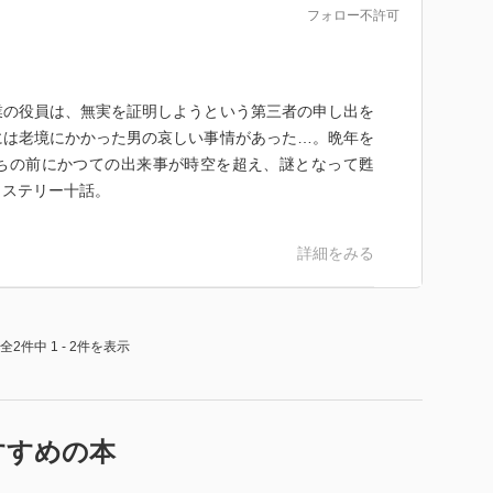
3月号
フォロー不許可
供と見張りを引き受けてくれた。最初は感謝していた隣
てくる過程が上手い。よくできた構成。題名の勝利。
業の役員は、無実を証明しようという第三者の申し出を
には老境にかかった男の哀しい事情があった…。晩年を
ちの前にかつての出来事が時空を超え、謎となって甦
7月号
ミステリー十話。
名乗っているという。心当りはないが……。うーむ、こ
たまったもんじゃないぞ。
詳細をみる
1月号
の死を遂げた……。
服での葬式というシチュエーションをこそ書きたかった
全2件中 1 - 2件を表示
女。なぜか満足げだが……。
すすめの本
疑者・沼所珠美のどこかとぼけたようなおかしな個性に
洋には珍しい。