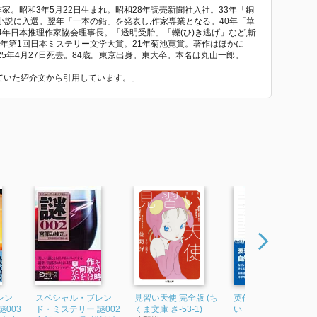
預かりいたします」と言うべきだ、「お名前を頂戴でき
作家。昭和3年5月22日生まれ。昭和28年読売新聞社入社。33年「銅
を上げるわけにはいかないよ」と返したい、というお小
説に入選。翌年「一本の鉛」を発表し,作家専業となる。40年「華
4年日本推理作家協会理事長。「透明受胎」「轢(ひ)き逃げ」など,斬
てしまった。「マナーモード」は「振動状態」と言いた
0年第1回日本ミステリー文学大賞。21年菊池寛賞。著作はほかに
5年4月27日死去。84歳。東京出身。東大卒。本名は丸山一郎。
れていた紹介文から引用しています。」
を思い出した……。
からの引用はいいが「痛む胸」のネタバレをしてしまっ
レン
スペシャル・ブレン
見習い天使 完全版 (ち
英作文なんかこわく
003
ド・ミステリー 謎002
くま文庫 さ-53-1)
い 日本語の発想でマ