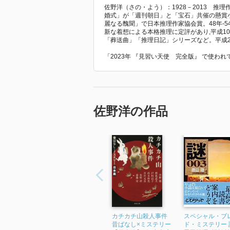
いて宜しいでしょうか？」は「お
佐野洋（さの・よう）：1928－2013 推理
ませんでしょうか？」には「名前
婚式」が「週刊朝日」と「宝石」共催の懸賞小
麗なる醜聞」で日本推理作家協会賞。48年-5
言三連発はあまりのくどさに笑っ
新な着想による本格推理に定評があり,平成1
い、と。うーん。
「葬送曲」「推理日記」シリーズなど。平成2
「2023年 『見習い天使 完全版』 で使わ
「血判の誓い」2004年7月号
若い頃、人を殺そうとしていた夜
この短編集の中では平板な出来。
佐野洋の作品
解説は阿部達二。過去のエッセイ
ている。
「墓への土産」B
「忘れ得ぬ人」C+
「孤独な香水」A
「名前は記号」C+
「楽しい瞬間」C
「痛む胸」B+
カチカチ山殺人事件
スペシャル・ブ
「門札の血」B+
昔ばなし×ミステリー
ド・ミステリー 謎