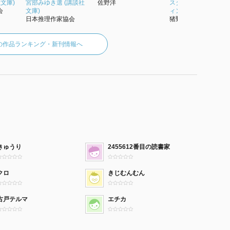
文庫)
宮部みゆき選 (講談社
佐野洋
スターする英文ライ
会
文庫)
ィング
日本推理作家協会
猪野真理枝
の作品ランキング・新刊情報へ
きゅうり
2455612番目の読書家
クロ
きじむんむん
古戸テルマ
エチカ