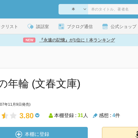
ックリスト
談話室
ブクログ通信
公式ショップ
『永遠の記憶』が1位に！本ランキング
NEW
の年輪 (文春文庫)
007年11月9日発売)
3.80
本棚登録 :
31
人
感想 :
4
件
本棚に登録