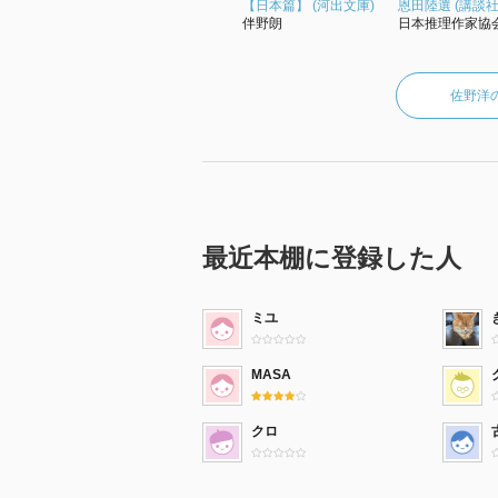
【日本篇】 (河出文庫)
恩田陸選 (講談社
「原爆を止めた男」A
伴野朗
日本推理作家協
「威張る相手」B
「血判の誓い」C
阿部達二の解説 C
佐野洋
『事件の年輪』B+
最近本棚に登録した人
ミユ
MASA
クロ