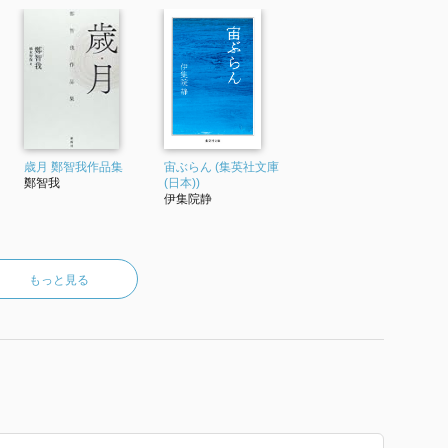
月号
札がアメリカの民間人の手に渡っていたことがわかる。
がこびりついていた……。
さすぎる結末をもうひとひねりすれば大傑作に化けたの
高校の門札が実際に盗まれたことがあるとは初めて知っ
歳月 鄭智我作品集
宙ぶらん (集英社文庫
鄭智我
(日本))
伊集院静
3年11月号
した先輩を思い出す。彼は自分は原爆を止めた男なのだ
間模様がしみじみした余韻を残す。これはいい小説だ。
もっと見る
刑事は偶然床屋で同じ名字を名乗る声を聞く……。
相手がいなくなり」という川柳が秀逸。日本語お小言コ
かしい「お召し物」か「上着」だ、「預からせていただ