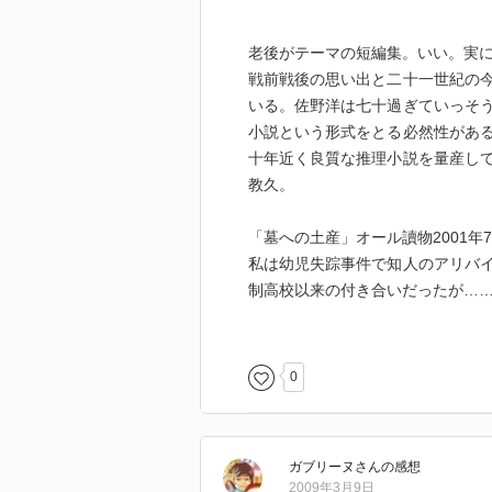
老後がテーマの短編集。いい。実
戦前戦後の思い出と二十一世紀の
いる。佐野洋は七十過ぎていっそ
小説という形式をとる必然性があ
十年近く良質な推理小説を量産し
教久。
「墓への土産」オール讀物2001年
私は幼児失踪事件で知人のアリバ
制高校以来の付き合いだったが…
主人公が事件の傍観者でしかない
「忘れ得ぬ人」オール讀物2001年1
0
雑誌のインタビューで忘れ得ぬ人
だす……。
最後の一撃はもっと効果的にでき
ガブリーヌ
さん
の感想
2009年3月9日