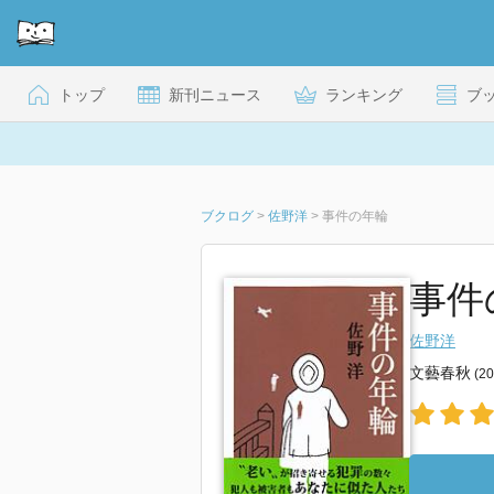
トップ
新刊ニュース
ランキング
ブ
ブクログ
>
佐野洋
>
事件の年輪
事件
佐野洋
文藝春秋
(2