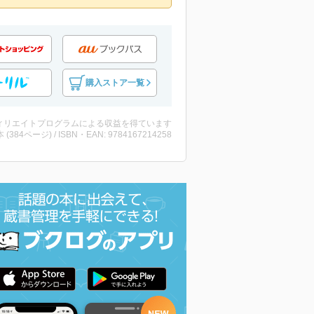
購入ストア一覧
ィリエイトプログラムによる収益を得ています
・本 (384ページ) / ISBN・EAN: 9784167214258