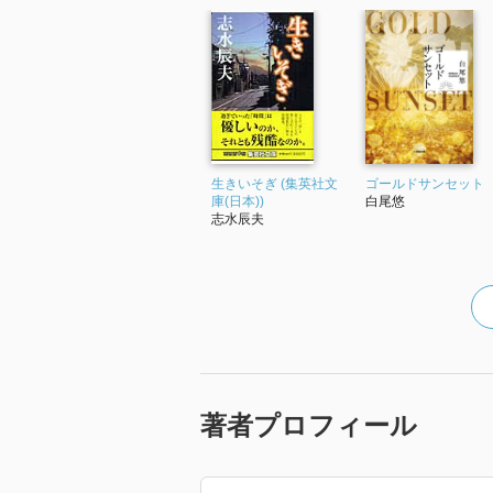
「門札の血」オール讀物2003年7
同窓会での会話で、旧制中学の門
一体なぜ？しかもその門札には血
謎が非常に魅力的。少しあっけな
ではないか。それでも秀作。旧制
た。
生きいそぎ (集英社文
ゴールドサンセット
庫(日本))
白尾悠
志水辰夫
「原爆を止めた男」オール讀物200
ふとしたきっかけで戦後すぐ病死
と主張していた……。
事件そのものは単純だけれども人
〈余情編〉傑作選に入れたい。
「威張る相手」2004年3月号
珍しい名字の老人が殺された。元
著者プロフィール
なかなかの出来。「定年後威張る
ーナーは拡大版。「お上着」はお