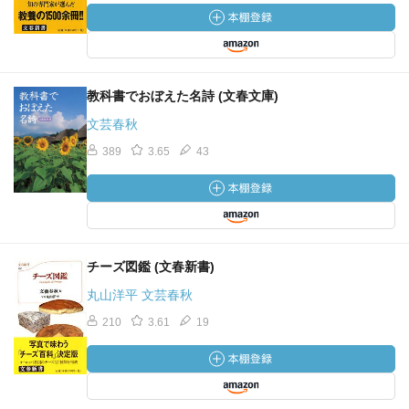
教科書でおぼえた名詩 (文春文庫)
文芸春秋
389
3.65
43
チーズ図鑑 (文春新書)
丸山洋平 文芸春秋
210
3.61
19