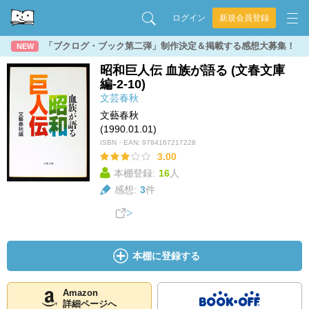
ログイン
新規会員登録
「ブクログ・ブック第二弾」制作決定＆掲載する感想大募集！
NEW
昭和巨人伝 血族が語る (文春文庫
編-2-10)
文芸春秋
文藝春秋
(1990.01.01)
ISBN・EAN:
9784167217228
3.00
本棚登録:
16
人
感想:
3
件
本棚に登録する
Amazon
詳細ページへ