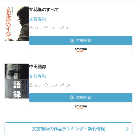
立花隆のすべて
文芸春秋
173
3.41
9
中田語録
文芸春秋
166
3.60
10
文芸春秋の作品ランキング・新刊情報