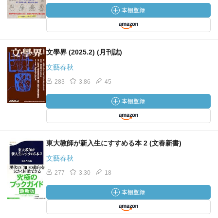
文學界 (2025.2) (月刊誌)
文藝春秋
283
3.86
45
東大教師が新入生にすすめる本 2 (文春新書)
文藝春秋
277
3.30
18