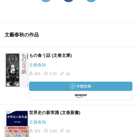
文藝春秋の作品
もの食う話 (文春文庫)
文藝春秋
495
3.25
24
世界史の新常識 (文春新書)
文藝春秋
301
3.64
20