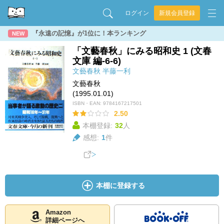
ログイン
新規会員登録
『永遠の記憶』が1位に！本ランキング
NEW
「文藝春秋」にみる昭和史 1 (文春
文庫 編-6-6)
文藝春秋
半藤一利
文藝春秋
(1995.01.01)
ISBN・EAN:
9784167217501
2.50
本棚登録:
32
人
感想:
1
件
本棚に登録する
Amazon
詳細ページへ