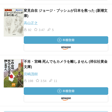
変見自在 ジョージ・ブッシュが日本を救った (新潮文
庫)
高山正之
92
3.47
5
不肖・宮嶋 死んでもカメラを離しません (祥伝社黄金
文庫)
宮嶋茂樹
198
3.54
11