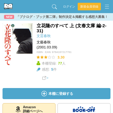
ログイン
新規会員登録
「ブクログ・ブック第二弾」制作決定＆掲載する感想大募集！
NEW
立花隆のすべて 上 (文春文庫 編-2-
31)
文芸春秋
文藝春秋
(2001.03.09)
ISBN・EAN:
9784167217761
3.30
本棚登録:
77
人
感想:
5
件
本棚に登録する
Amazon
詳細ページへ