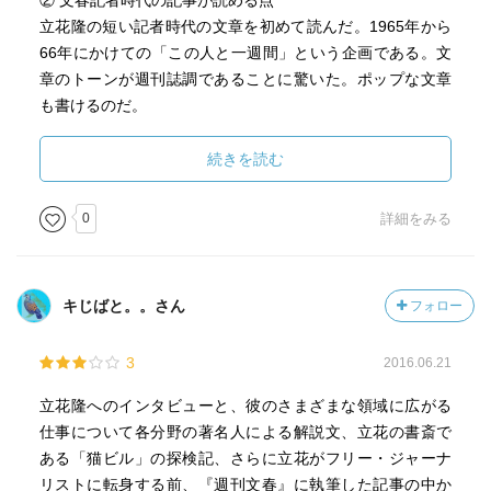
② 文春記者時代の記事が読める点
立花隆の短い記者時代の文章を初めて読んだ。1965年から
66年にかけての「この人と一週間」という企画である。文
章のトーンが週刊誌調であることに驚いた。ポップな文章
も書けるのだ。
しかし、記事の内容はさほど面白くない。唯一、ジャーナ
リスト・大森実の記事は面白かった。
続きを読む
③ 勉強に対する考え方が明記されている点
0
詳細をみる
「勉強の達人」立花隆の勉強に対する考え方が本書冒頭に
示されている。本書を読んで一番良かったのが、この文章
である。
キじばと。。さん
フォロー
勉強とはパーソナルなものであり、人によって良い勉強法
は異なる。学ぶ対象によっても勉強法は異なる。大学とは
3
2016.06.21
勉強法を学ぶところである。
共感するところの多い文章であった。
立花隆へのインタビューと、彼のさまざまな領域に広がる
仕事について各分野の著名人による解説文、立花の書斎で
本書を読んで思うのは、立花は「雑誌というフロー情報で
ある「猫ビル」の探検記、さらに立花がフリー・ジャーナ
は満足できなかったのではないか」ということである。長
リストに転身する前、『週刊文春』に執筆した記事の中か