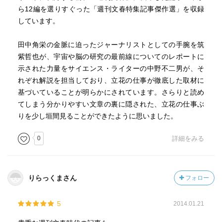
く読まれる文章を、本になるような文章を書きたいという
ら12編を選りすぐった「週刊文春特集記事傑作選」を収録
欲求があっただろうと思う。
しています。
田中角栄の金脈に迫ったジャーナリストとしての手腕を筑
紫哲也が、宇宙や脳の研究の最前線についてのレポートに
示された力量をサイエンス・ライターの中野不二男が、そ
れぞれ解説を担当しており、立花の仕事が徹底した取材に
基づいていることが明らかにされています。さらりと読め
てしまう分かりやすい文章の裏に隠された、立花の仕事ぶ
りを少し垣間見ることができたように思いました。
0
詳細をみる
りらっくまさん
フォロー
5
2014.01.21