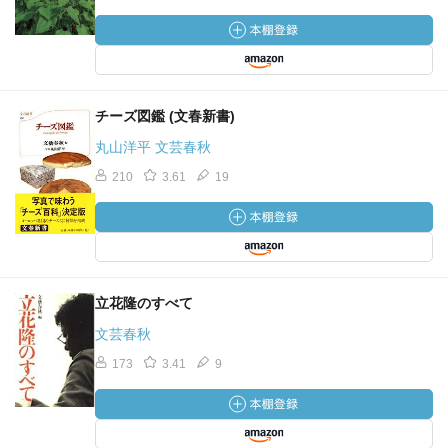
チーズ図鑑 (文春新書)
丸山洋平 文芸春秋
210
3.61
19
立花隆のすべて
文芸春秋
173
3.41
9