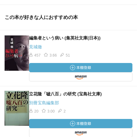
この本が好きな人におすすめの本
編集者という病い (集英社文庫(日本))
見城徹
457
3.66
51
立花隆「嘘八百」の研究 (宝島社文庫)
別冊宝島編集部
20
3.00
2