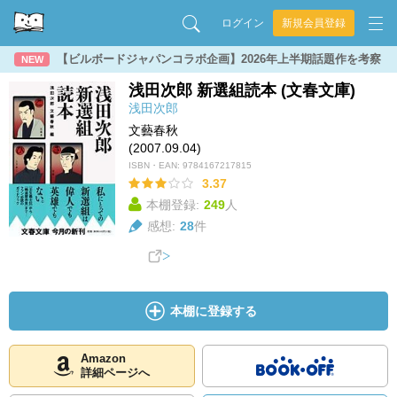
ログイン
新規会員登録
【ビルボードジャパンコラボ企画】2026年上半期話題作を考察
NEW
浅田次郎 新選組読本 (文春文庫)
浅田次郎
文藝春秋
(2007.09.04)
ISBN・EAN:
9784167217815
3.37
本棚登録:
249
人
感想:
28
件
本棚に登録する
Amazon
詳細ページへ