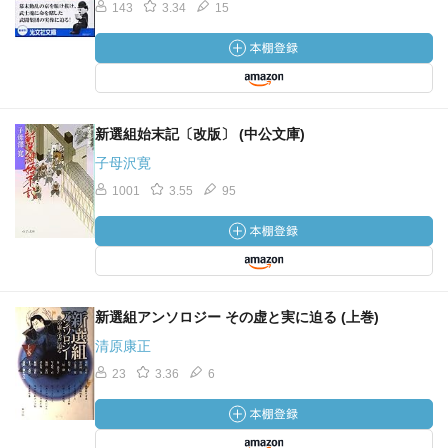
143
3.34
15
新選組始末記〔改版〕 (中公文庫)
子母沢寛
1001
3.55
95
新選組アンソロジー その虚と実に迫る (上巻)
清原康正
23
3.36
6