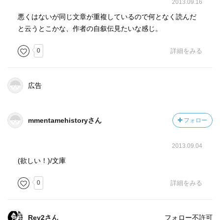
2013.09.16
悪くはないが同じ文章が重複しているので何となく読んだ
と云うとこかな、作者の自叙伝見たいな感じ。
0
詳細をみる
広告
mmentamehistoryさん
フォロー
2013.09.04
(欲しい！)/文庫
0
詳細をみる
Rey2さん
フォロー不許可