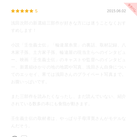
5
2015.06.02
浅田次郎の新選組三部作が好きな方には迷うことなくおす
すめします！
小説「壬生義士伝」「輪違屋糸里」の裏話、取材記録、八
木家子孫、土方家子孫、輪違屋の現当主らへのインタビュ
ー、映画「壬生義士伝」のキャストや監督へのインタビュ
ー、新選組ゆかりの地の地図や写真、浅田さん自身につい
てのエッセイ、果ては浅田さんのプライベート写真まで。
お腹いっぱいです。
また三部作を読みたくなったし、まだ読んでいない、紹介
されている数多の本にも食指が動きます。
壬生義士伝の取材者は、やっぱり子母澤寛さんがモデルな
んだそう。