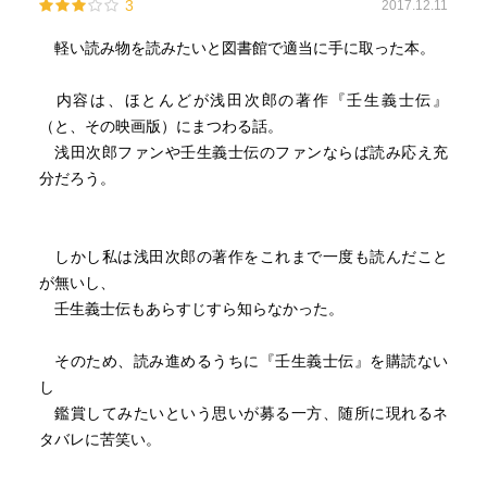
3
2017.12.11
・氏が選ぶ「新選組とっておきの10冊」
・小説・ドラマ・映画史
軽い読み物を読みたいと図書館で適当に手に取った本。
・浅田次郎版新撰組人名録
が好きです。
内容は、ほとんどが浅田次郎の著作『壬生義士伝』
（と、その映画版）にまつわる話。
浅田次郎ファンや壬生義士伝のファンならば読み応え充
この読本を読むたびに、氏の新選組三部作をくり返し読ん
分だろう。
でしまいます。
「壬生義士伝」「輪違屋糸里」「一刀斎夢録」
しかし私は浅田次郎の著作をこれまで一度も読んだこと
が無いし、
壬生義士伝もあらすじすら知らなかった。
あ。書いていてまた読みたくなりました。。。
以上、新選組、土方歳三ファンのブログでした。
そのため、読み進めるうちに『壬生義士伝』を購読ない
（2026.3.5）
し
鑑賞してみたいという思いが募る一方、随所に現れるネ
※2021.8.22読了
タバレに苦笑い。
2024.5.24読了（5回目）