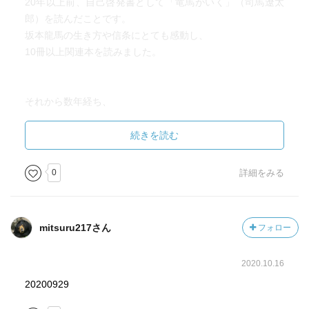
20年以上前、自己啓発書として「竜馬がいく」（司馬遼太
郎）を読んだことです。
坂本龍馬の生き方や信条にとても感動し、
10冊以上関連本を読みました。
それから数年経ち、
ふと思い立った函館旅行への飛行機の中で読み始めたの
が、
続きを読む
「燃えよ剣」（司馬遼太郎）でした（ブログはここ）。
主人公が誰か分からず読み始め、
0
詳細をみる
主人公の土方歳三が函館戦争で死んだことも知りませんで
した。
mitsuru217さん
フォロー
これが土方歳三や新選組にはまるきっかけでした。
関連本はこれまで100冊以上読んできました。
2020.10.16
20200929
浅田次郎の新選組の小説は、2004年に