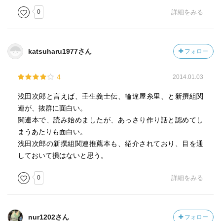
0
詳細をみる
katsuharu1977さん
フォロー
4
2014.01.03
浅田次郎と言えば、壬生義士伝、輪違屋糸里、と新撰組関
連が、抜群に面白い。
関連本で、読み始めましたが、あっさり作り話と認めてし
まうあたりも面白い。
浅田次郎の新撰組関連推薦本も、紹介されており、目を通
しておいて損はないと思う。
0
詳細をみる
nur1202さん
フォロー