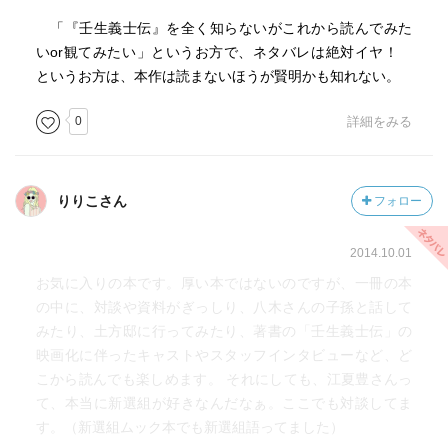
「『壬生義士伝』を全く知らないがこれから読んでみた
いor観てみたい」というお方で、ネタバレは絶対イヤ！
というお方は、本作は読まないほうが賢明かも知れない。
0
詳細をみる
りりこさん
フォロー
2014.10.01
お気に入りの本です。厚い本ではないのですが、一冊の本
の中に、対談や資料がぎっしり、八木さんの子孫と話して
みたり、土方邸に行ってみたり、著書の「壬生義士伝」の
映画化に伴ったキャストやスタッフインタビューなど、ど
こから読んでも楽しめます。 それにしても、江夏豊さんっ
て、本当に新選組が好きなんだなぁ。ここでも対談してま
す。（新選組ムック本でも新選組語ってました）