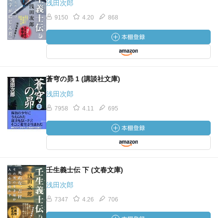
浅田次郎
9150
4.20
868
蒼穹の昴 1 (講談社文庫)
浅田次郎
7958
4.11
695
壬生義士伝 下 (文春文庫)
浅田次郎
7347
4.26
706