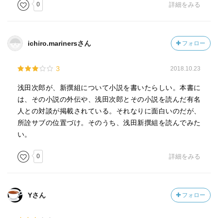
0
詳細をみる
「壬生義士伝」「輪違屋糸里」
を読みとても感動しました。
「壬生義士伝」はぼろ泣きです。。。
ichiro.marinersさん
フォロー
氏は、新選組隊士へ独自の人物像を持っていて、
従来のものとは違っているのが面白いです。
3
2018.10.23
近藤勇はコンプレックスのかたまり、
土方歳三は最期までツッパリきった不良など。
浅田次郎が、新撰組について小説を書いたらしい。本書に
小説なので創作ですが、細かい史実も入っています。
は、その小説の外伝や、浅田次郎とその小説を読んだ有名
人との対談が掲載されている。それなりに面白いのだが、
所詮サブの位置づけ。そのうち、浅田新撰組を読んでみた
その後「浅田次郎 新選組読本」を単行本で読みました。
い。
大きいので手放しましたが気になって、
0
詳細をみる
文庫本の方を入手しました。
これまでに5・6回読んでいます。
読本は、対談、インタビュー、エッセイ、浅田次郎版新撰
Yさん
フォロー
組人名録などから構成されています。
どれも面白く、