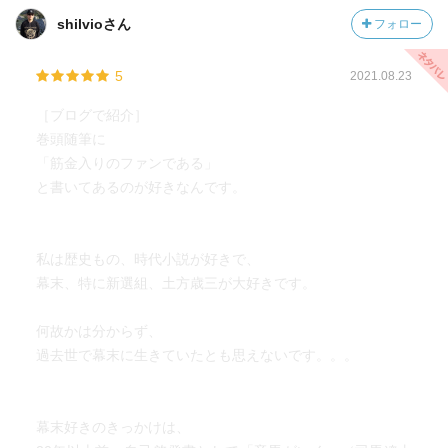
shilvioさん
フォロー
5
2021.08.23
［ブログで紹介］
巻頭随筆に
「筋金入りのファンである」
と書いてあるのが好きなんです。
私は歴史もの、時代小説が好きで、
幕末、特に新選組、土方歳三が大好きです。
何故かは分からず、
過去世で幕末に生きていたとも思えないです。。。
幕末好きのきっかけは、