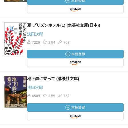
夏 プリズンホテル(1) (集英社文庫(日本))
浅田次郎
7229
3.84
768
地下鉄に乗って (講談社文庫)
浅田次郎
6509
3.59
757