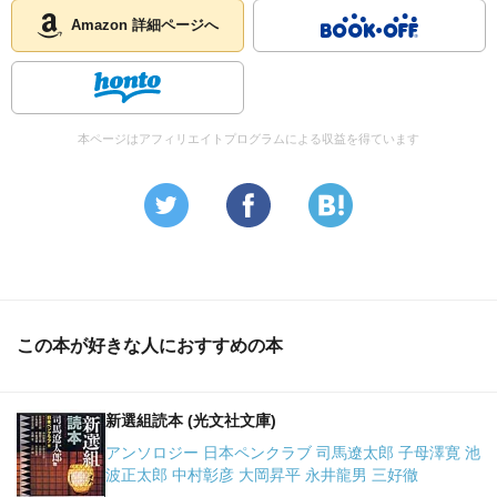
Amazon 詳細ページへ
本ページはアフィリエイトプログラムによる収益を得ています
この本が好きな人におすすめの本
新選組読本 (光文社文庫)
アンソロジー 日本ペンクラブ 司馬遼太郎 子母澤寛 池
波正太郎 中村彰彦 大岡昇平 永井龍男 三好徹