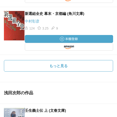
新選組全史 幕末・京都編 (角川文庫)
中村彰彦
124
3.25
9
もっと見る
浅田次郎の作品
壬生義士伝 上 (文春文庫)