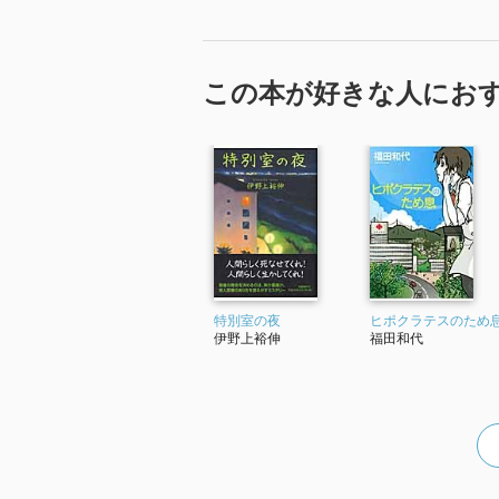
この本が好きな人にお
特別室の夜
ヒポクラテスのため
伊野上裕伸
福田和代