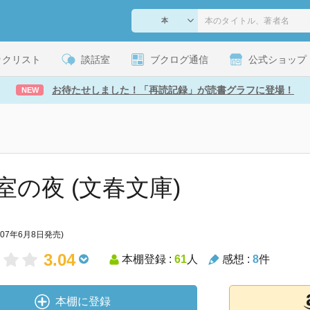
ックリスト
談話室
ブクログ通信
公式ショップ
お待たせしました！「再読記録」が読書グラフに登場！
NEW
室の夜 (文春文庫)
007年6月8日発売)
3.04
本棚登録 :
61
人
感想 :
8
件
本棚に登録