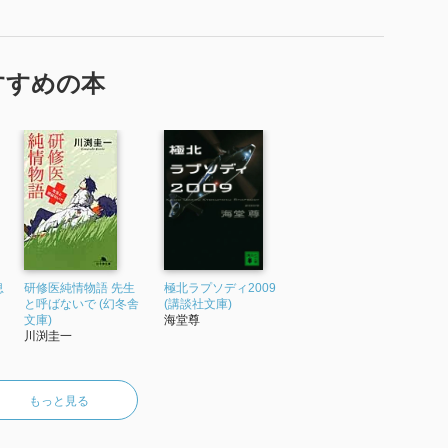
すすめの本
息
研修医純情物語 先生
極北ラプソディ2009
と呼ばないで (幻冬舎
(講談社文庫)
文庫)
海堂尊
川渕圭一
もっと見る