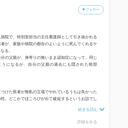
フォロー
人病院で、特別室担当の主任看護師として引き抜かれる
患者が、家族や病院の都合のよいように死んでくれるケ
になる。
自分の父親が、身寄りの無いまま認知症になって、同じ
ようになるが、自分の父親の過去にも隠された暗部
につけた医者が無私の立場でやれているうちは良かった
の性。どこかでほころびが出て破綻するというお話でし
人公が一人でドンに立ち向かうあたりなんざ、失礼なが
面で、とってつけたような展開になってしまって何とも
詳細をみる