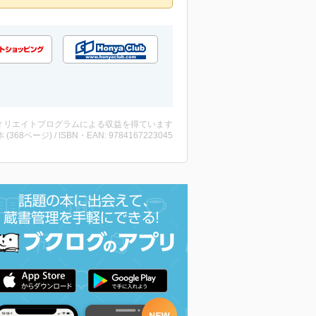
ィリエイトプログラムによる収益を得ています
・本 (368ページ) / ISBN・EAN: 9784167223045