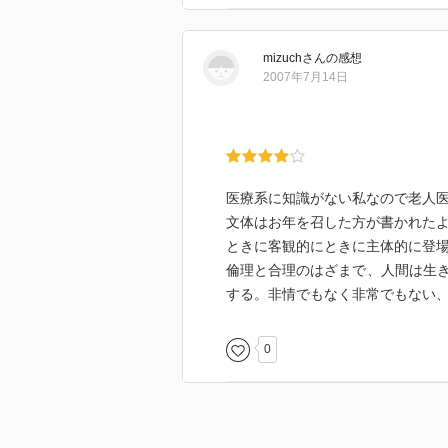
(2007/8/3)
mizuch
さん
の感想
2007年7月14日
医療系に知識がない私なので老人
文体はお年を召した方が書かれた
ときに客観的にときに主体的に登
倫理と合理のはざまで、人間は生
する。非情でもなく非常でもない
0