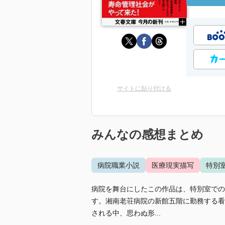
サイトに貼り付ける
みんなの感想まとめ
病院職業小説
医療現実描写
特別
病院を舞台にしたこの作品は、特別室での
す。湘南老荘病院の新館五階に勤務する看
される中、思わぬ形...