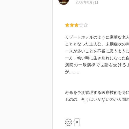
2007年8月7日
リゾートホテルのように豪華な老
こととなった主人公。末期症状の
ースが多いことを不審に思うよう
一方、幼い時に生き別れになった
病院の一般病棟で世話を受ける
が。。。
寿命を予測管理する医療技術を身
ものの、そうはいかないのが人間
たが、、、真相追求も最後には主
ら、迫真とかリアリティといった
切れの悪い結末でした。
0