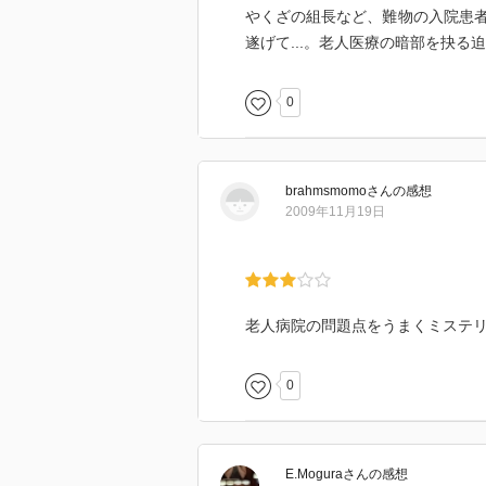
やくざの組長など、難物の入院患
遂げて...。老人医療の暗部を抉る
0
brahmsmomo
さん
の感想
2009年11月19日
老人病院の問題点をうまくミステ
0
E.Mogura
さん
の感想