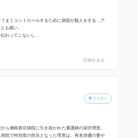
をうまくコントロールするために病院が殺人をする…ア
んとも眠い。
か伝わってこないし…
。
詳細をみる
フォロー
院から湘南老荘病院に引き抜かれた看護師の深沢理恵。
人病院で特別室の担当となった理恵は、有名俳優の妻や