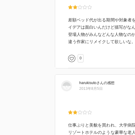
差額ベッド代が出る期間や対象者
イデアは面白いんだけど描写がな
登場人物がみんなどんな人物なの
違う作家にリメイクして欲しいな
0
harukisuto
さん
の感想
2013年8月5日
仕事ぶりと美貌を買われ、大学病
リゾートホテルのような豪華な老