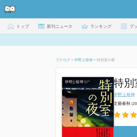
トップ
新刊ニュース
ランキング
ブ
ブクログ
>
伊野上裕伸
>
特別室の夜
特別
伊野上裕伸
文藝春秋
(2