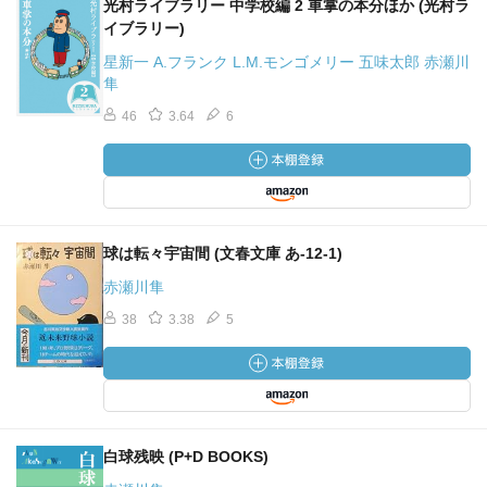
光村ライブラリー 中学校編 2 車掌の本分ほか (光村ラ
イブラリー)
星新一 A.フランク L.M.モンゴメリー 五味太郎 赤瀬川
隼
46
3.64
6
球は転々宇宙間 (文春文庫 あ-12-1)
赤瀬川隼
38
3.38
5
白球残映 (P+D BOOKS)