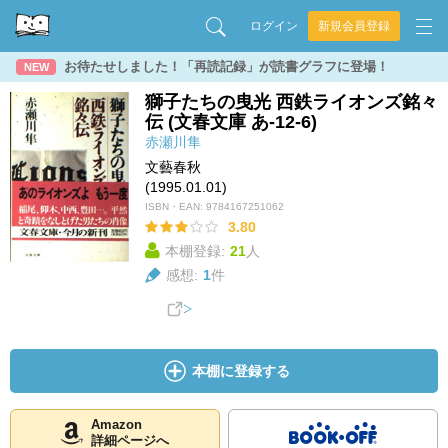
ログイン
新規会員登録
お待たせしました！「再読記録」が読書グラフに登場！
NEW
獅子たちの曳光 西鉄ライオンズ銘々
伝 (文春文庫 あ-12-6)
赤瀬川隼
文藝春秋
(1995.01.01)
ISBN・EAN:
9784167251062
3.80
本棚登録:
21
人
感想:
1
件
本棚に登録する
Amazon
詳細ページへ