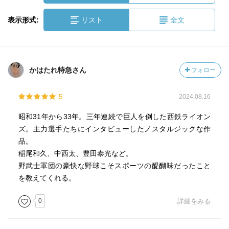
表示形式:
リスト
全文
かはたれ特急さん
フォロー
5
2024.08.16
昭和31年から33年。三年連続で巨人を倒した西鉄ライオン
ズ。主力選手たちにインタビューしたノスタルジックな作
品。
稲尾和久、中西太、豊田泰光など。
野武士軍団の豪快な野球こそスポーツの醍醐味だったこと
を教えてくれる。
0
詳細をみる