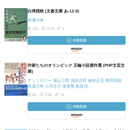
白球残映 (文春文庫 あ-12-8)
赤瀬川隼
101
3.24
9
作家たちのオリンピック 五輪小説傑作選 (PHP文芸文
庫)
アンソロジー 城山三郎 浅田次郎 細谷正充 奥田英朗
赤瀬川隼 小川洋子 海堂尊 額賀澪
81
3.26
14