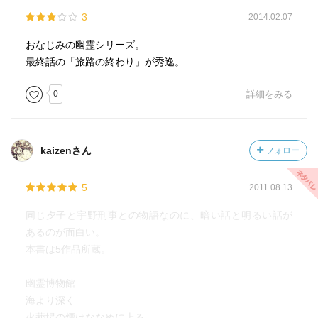
3
2014.02.07
おなじみの幽霊シリーズ。
最終話の「旅路の終わり」が秀逸。
0
詳細をみる
kaizenさん
フォロー
5
2011.08.13
同じ夕子と宇野刑事との物語なのに、暗い話と明るい話が
あるのが面白い。
本書は5作品所蔵。
幽霊博物館
海より深く
火葬場の煙はななめに上る