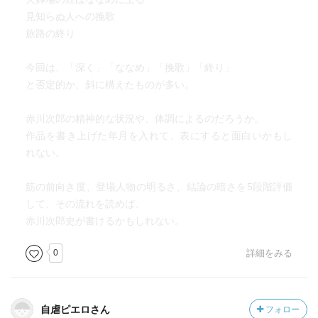
見知らぬ人への挽歌
旅路の終り
今回は、「深く」「ななめ」「挽歌」「終り」
と否定的か、斜に構えたものが多い。
赤川次郎の精神的な状況や、体調によるのだろうか。
作品を書き上げた年月を入れて、表にすると面白いかもし
れない。
筋の前向き度、登場人物の明るさ、結論の暗さを5段階評価
して、その流れを読めば、
赤川次郎史が書けるかもしれない。
0
詳細をみる
自虐ピエロさん
フォロー