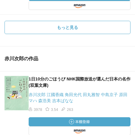
もっと見る
赤川次郎の作品
1日10分のごほうび NHK国際放送が選んだ日本の名作
(双葉文庫)
赤川次郎 江國香織 角田光代 田丸雅智 中島京子 原田
マハ 森浩美 吉本ばなな
3978
3.54
263