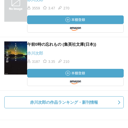
3559
3.47
270
午前0時の忘れもの (集英社文庫(日本))
赤川次郎
3187
3.35
210
赤川次郎の作品ランキング・新刊情報