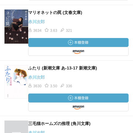
マリオネットの罠 (文春文庫)
赤川次郎
3634
3.63
321
ふたり (新潮文庫 あ-13-17 新潮文庫)
赤川次郎
3630
3.50
336
三毛猫ホームズの推理 (角川文庫)
赤川次郎