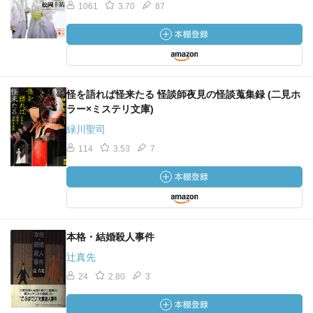
1061
3.70
87
怪を語れば怪来たる 怪談師夜見の怪談蒐集録 (二見ホ
ラー×ミステリ文庫)
緑川聖司
114
3.53
7
本格・結婚殺人事件
辻真先
24
2.80
3