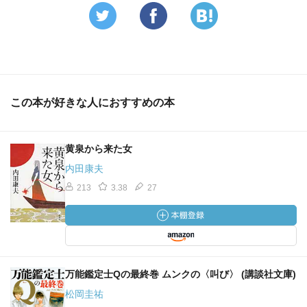
この本が好きな人におすすめの本
黄泉から来た女
内田康夫
213
3.38
27
万能鑑定士Qの最終巻 ムンクの〈叫び〉 (講談社文庫)
松岡圭祐