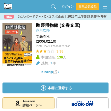
ログイン
新規会員登録
【ビルボードジャパンコラボ企画】2026年上半期話題作を考察
NEW
幽霊博物館 (文春文庫)
赤川次郎
文藝春秋
(2006.02.10)
ISBN・EAN:
9784167262266
3.38
本棚登録:
136
人
感想:
7
件
Kindle版
本棚に登録する
Amazon
詳細ページへ