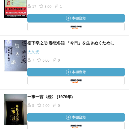
17
3.00
1
松下幸之助 春想冬語 「今日」を生きぬくために
大久光
7
0.00
0
一事一言〈続〉 (1979年)
5
5.00
0