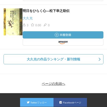
明日をひらく心―松下幸之助伝
大久光
3
0.00
0
大久光の作品ランキング・新刊情報
ページの先頭へ
Twitterフォロー
Facebookページ