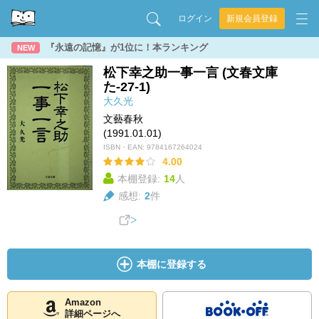
ログイン
新規会員登録
『永遠の記憶』が1位に！本ランキング
NEW
松下幸之助一事一言 (文春文庫
た-27-1)
大久光
文藝春秋
(1991.01.01)
ISBN・EAN:
9784167264024
4.00
本棚登録:
14
人
感想:
2
件
本棚に登録する
Amazon
詳細ページへ