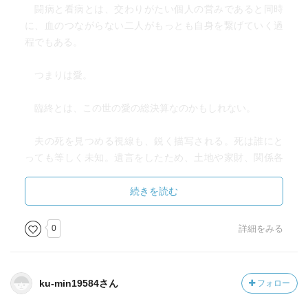
闘病と看病とは、交わりがたい個人の営みであると同時
に、血のつながらない二人がもっとも自身を繋げていく過
程でもある。
つまりは愛。
臨終とは、この世の愛の総決算なのかもしれない。
夫の死を見つめる視線も、鋭く描写される。死は誰にと
っても等しく未知。遺言をしたため、土地や家財、関係各
位の人への対応、葬式の段取りなど、詳細に描かれていた
のを読むのは初めての事だったので、死すら、個人的なイ
続きを読む
ベントではなく、公のものなのかと思うと、なんとなく社
会生活のイベントの一つのようなきがして、ニュースに流
0
詳細をみる
れる、恐らく昵懇ではない、ほぼ他人の死を、肉親の死と
言わんばかりの悲し気な表情で知らせるニュースのアナウ
ンサーほど嫌気がした。
ku-min19584さん
フォロー
そんな背景からも、育子にとっての臨終と、看病生活