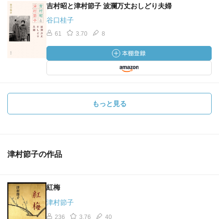
吉村昭と津村節子 波瀾万丈おしどり夫婦
谷口桂子
61
3.70
8
もっと見る
津村節子の作品
紅梅
津村節子
236
3.76
40