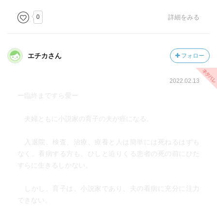
0
詳細をみる
エチカさん
フォロー
2022.02.13
ー臨終まですら愛ー
夫婦ともに小説家の育子の夫が癌になる。
入退院、検査、治療、療養と人は簡単には死ねるはずも
なく。看病する方も、ひしと迫りくる患者の死の前にひた
すらに生きるしかない。
しかし、育子は、小説家であり、夫の看病に充分に注力
できない。