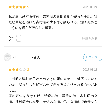
5
2020.03.24
私が最も愛する作家、吉村昭の最期を妻が綴った手記。壮
絶な最期を遂げた吉村昭の生き様が語られる。潔く死ぬと
いうのを選んだ彼らしい最期。
0
詳細をみる
chocococoaさん
フォロー
3
2017.08.18
吉村昭と津村節子がどのように死に向かって対応していく
のか、淡々とした描写の中で色々考えさせられるものがあ
った。
癌の宣告をうけた時、治療の時、最後の時、吉村昭の立
場、津村節子の立場、子供の立場、色々な場面で自分なら