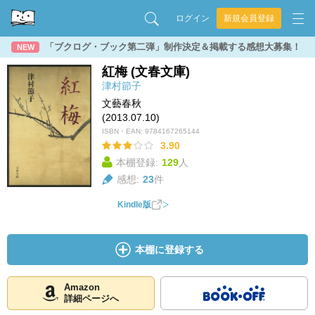
ログイン
新規会員登録
「ブクログ・ブック第二弾」制作決定＆掲載する感想大募集！
NEW
紅梅 (文春文庫)
津村節子
文藝春秋
(2013.07.10)
ISBN・EAN:
9784167265144
3.90
本棚登録:
129
人
感想:
23
件
Kindle版
本棚に登録する
Amazon
詳細ページへ