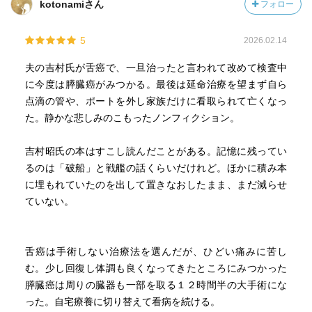
kotonamiさん
フォロー
5
2026.02.14
夫の吉村氏が舌癌で、一旦治ったと言われて改めて検査中
に今度は膵臓癌がみつかる。最後は延命治療を望まず自ら
点滴の管や、ポートを外し家族だけに看取られて亡くなっ
た。静かな悲しみのこもったノンフィクション。
吉村昭氏の本はすこし読んだことがある。記憶に残ってい
るのは「破船」と戦艦の話くらいだけれど。ほかに積み本
に埋もれていたのを出して置きなおしたまま、まだ減らせ
ていない。
舌癌は手術しない治療法を選んだが、ひどい痛みに苦し
む。少し回復し体調も良くなってきたところにみつかった
膵臓癌は周りの臓器も一部を取る１２時間半の大手術にな
った。自宅療養に切り替えて看病を続ける。