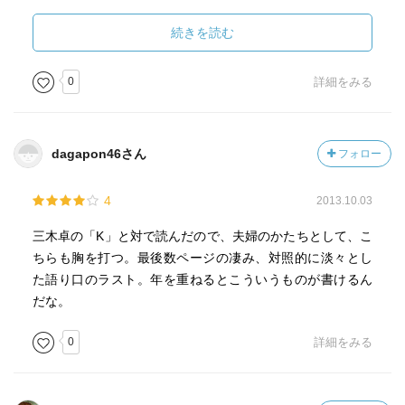
続きを読む
0
詳細をみる
dagapon46さん
フォロー
4
2013.10.03
三木卓の「K」と対で読んだので、夫婦のかたちとして、こ
ちらも胸を打つ。最後数ページの凄み、対照的に淡々とし
た語り口のラスト。年を重ねるとこういうものが書けるん
だな。
0
詳細をみる