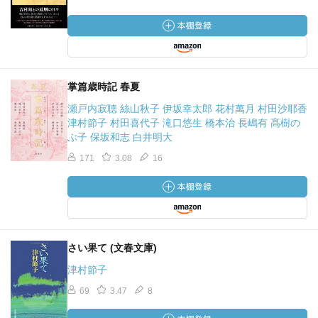
掌篇歳時記 春夏
瀬戸内寂聴 絲山秋子 伊坂幸太郎 花村萬月 村田沙耶香
津村節子 村田喜代子 滝口悠生 橋本治 長嶋有 髙樹の
ぶ子 保坂和志 白井明大
171
3.08
16
さい果て (文春文庫)
津村節子
69
3.47
8