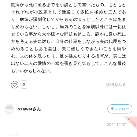
闘病から死に至るまでを小説として書いたもの。もともと
それぞれが小説家として活躍して多忙を極めた二人であ
り、病気が深刻化してからもその淡々としたところはあま
り変わらない。しかし、病気のことを家族以外には一切伏
せている事から大小様々な問題も起こる。静かに良い死に
方を考える夫に対し、自分の仕事をしながら夫の代理をつ
めめることもある妻は、夫に優しくできないことを悔や
む。夫の体を洗ったり、足を揉んだりする描写が、表には
出ない二人の愛情の一端を覗き見た気もして、こんな最後
もいいかもしれない。
0
詳細をみる
osawatさん
フォロー
2024.12.07
ふむ