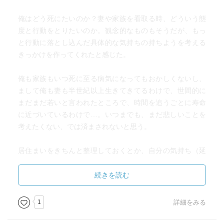
俺はどう死にたいのか？妻や家族を看取る時、どういう態
度と行動をとりたいのか。観念的なものもそうだが、もっ
と行動に落とし込んだ具体的な気持ちの持ちようを考える
きっかけを作ってくれたと感じた。
俺も家族もいつ死に至る病気になってもおかしくないし、
まして俺も妻も半世紀以上生きてきてるわけで、世間的に
まだまだ若いと言われたところで、時間を追うごとに寿命
に近づいているわけで…。いつまでも、まだ悲しいことを
考えたくない、では済まされないと思う。
居住まいをきちんと整理しておくとか、自分の気持ち（延
命治療についてとか簡単な遺言とか）を簡単でもいいので
まとめておくとか、保険とか財産（ほとんどないけど）の
続きを読む
処し方とか。
1
詳細をみる
痛いのは嫌いやし、忍耐なんて大嫌いなので、大病を患っ
たと分かった瞬間に、タイムリミットを決めて安楽死させ