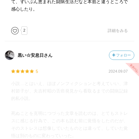
て、ずいぶん恵まれた闘病生活だなと本筋と違うところで
ものの後悔や哀しみに思い当たる。
余計に彼の最期にとった行動は衝撃的でした。
感心したり。
これが生まれた時から持っているという,背負って生まれる
このノンフィクション作品は夫婦の愛の物語です。
という「四苦八苦」中でもこれが「愛別離苦」なのかと思
った。
2
詳細をみる
よく時が悲しみを薄れさせるなどというがそうではないと
思う。
黒い☆安息日さん
フォロー
悲しく強い本を読んだ。
長く避けてきたこういう本に向き合えるようになったこと
5
2024.09.07
では、一歩前進した。
小説…とはいえ、ほぼノンフィクションと考えていい、津
村節子が、夫吉村昭の舌癌発見から看取るまでの闘病記録
的私小説。
死ぬことを克明につづった文章を読むのは、とてもストレ
スに感じる行為で、この本も読む前に覚悟をしたのだが、
そのストレスは想像していたものとは違って、していた覚
悟は別のものに変わっていった。