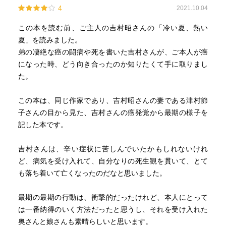
4
2021.10.04
は、ひと時、夫との私的な時を過ごせた時間なのだろうと
思うと、二人の愛が嚙み合ったり、すれ違ったりするさま
この本を読む前、ご主人の吉村昭さんの「冷い夏、熱い
は、どんな夫婦にも、どんな二人にも当てはまるのだろう
夏」を読みました。
なぁと感慨を受けた。
弟の凄絶な癌の闘病や死を書いた吉村さんが、ご本人が癌
になった時、どう向き合ったのか知りたくて手に取りまし
た。
この本は、同じ作家であり、吉村昭さんの妻である津村節
子さんの目から見た、吉村さんの癌発覚から最期の様子を
記した本です。
吉村さんは、辛い症状に苦しんでいたかもしれないけれ
ど、病気を受け入れて、自分なりの死生観を貫いて、とて
も落ち着いて亡くなったのだなと思いました。
最期の最期の行動は、衝撃的だったけれど、本人にとって
は一番納得のいく方法だったと思うし、それを受け入れた
奥さんと娘さんも素晴らしいと思います。