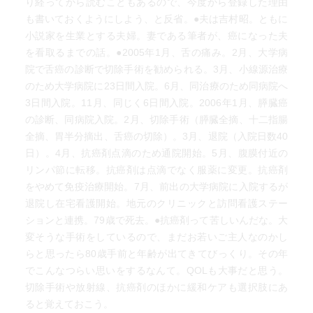
り経ってから読むこともあるので、今度から登録した理由
も書いておくようにしよう、と反省。●夫は吉村昭。ともに
小説家を生業とする夫婦。妻である筆者が、癌になった夫
を看取るまでの話。●2005年1月、舌の痛み。2月、大学病
院で舌癌の診断で切除手術を勧められる。3月、小線源治療
のため大学病院に23日間入院。6月、同治療のため同病院へ
3日間入院。11月、同じく6日間入院。2006年1月、膵臓癌
の診断、同病院入院。2月、切除手術（膵臓全摘、十二指腸
全摘、胃半分摘出、舌癌の切除）。3月、退院（入院日数40
日）。4月、抗癌剤点滴のため通院開始。5月、腹膜付近の
リンパ節に転移。抗癌剤は点滴でなく服薬に変更。抗癌剤
をやめて免疫治療開始。7月、前出の大学病院に入院するが
退院し在宅看護開始。地元のクリニックと訪問看護ステー
ションと連携。79歳で死去。●抗癌剤って苦しいんだな。大
変そうな手術をしているので、まだお若いご主人なのかし
らと思ったら80歳手前と年齢が出てきてびっくり。その年
でこんなつらい思いをするなんて。QOLも大事だと思う。
切除手術や放射線、抗癌剤のほかに緩和ケアも選択肢にあ
ると覚えておこう。