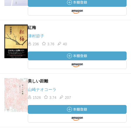
紅梅
津村節子
236
3.76
40
美しい距離
山崎ナオコーラ
1526
3.74
207