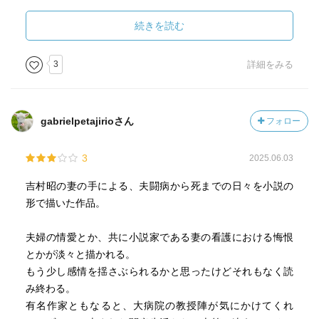
わたしも、なぜ私がよりによってと、無性に腹立たしかっ
る」と後悔する。
た。医師がいくら手を尽くしてくれるとはいえ、命の保証
津村節子も売れっ子作家だったので、どうしても外せない
続きを読む
はできるものではない、いくら研究が進んでも、究極、人
仕事や会合が頻繁にあり、しかも夫の病気は世間にナイシ
の命は神の領域にある、どんなことが起きるか人知で測る
ョにしている為に欠席するにも本当のことが言えないとい
3
詳細をみる
ことは難しい。
う状況。夫は夫で、「君は自分の仕事をしろ」と言っては
元気で活動中の仲間を思い出し、これではまだ早いと悔し
くれるが、やはり側に妻がいないのは寂しい。そんな様々
かった。
な感情が、「寝ているうちに帰る」という一文に凝縮され
gabrielpetajirioさん
フォロー
ている。
そして同じように、わたしも家族に固く口止した。
夫も体が許す限り、執筆仕事や講演もこなそうとするし、
友人や知り合いに留守を聞かれたら田舎に行った、長期で
3
2025.06.03
闘病に対して前向きで、常にユーモアも忘れない。
娘のところに行った、と言ってくれるように頼んだ。
『夫は患者として実に従順であった。医師の指示は忠実に
吉村昭の妻の手による、夫闘病から死までの日々を小説の
癌と言われたとき、人生に負けた、残念だと思った。もし
守る。以前肝臓の数値が悪いから二週間アルコールをやめ
形で描いた作品。
死に繋がっていたら、痛みにだけは治療を受け延命はやめ
て下さい、と言われたことがあった。医師が海外で行われ
ようと覚悟した。
る学会へ出席するため二ヶ月以上も留守になった時、夫は
夫婦の情愛とか、共に小説家である妻の看護における悔恨
幸い進んだ医学と優秀な医師の判断のおかげで完治した
医師が帰国するまで禁酒していた。「先生に、全然飲まな
とかが淡々と描かれる。
が、吉村氏は放射線治療で舌癌がなおったあとで、更に膵
かったのですか、と驚かれたよ。私は辛抱強くて、女房と
もう少し感情を揺さぶられるかと思ったけどそれもなく読
臓癌がみつかった、その衝撃によく耐えられたとおもう。
ずっと一緒に暮らしています、と言ったんだ」』
み終わる。
闘病中の痛みや不自由さにずっと耐えながら、大きく取り
有名作家ともなると、大病院の教授陣が気にかけてくれ
誰にもこういう時はいつか平等に訪れる。その時残された
乱すこともなく、周りの人間を気遣う人間だったが故に、