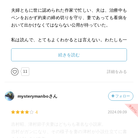
夫婦ともに世に認められた作家で忙しい、夫は、治療中も
ペンをおかず約束の締め切りを守り、妻であっても看病を
おいて出かけなくてはならない公用が待っていた。
私は読んで、とてもよくわかるとは言えない。わたしも一
時癌を患ったが、舌癌や、膵臓癌に勝る苦痛を味わっては
いない。
続きを読む
１２時間に及ぶ手術の後も、痛み緩和ケアのおかげで翌日
から歩き、家族の見舞も本やビデオを見て退屈しないの
11
詳細をみる
で、隔日でいいよといった。そう出来る病気だったし看護
体制も暖かく整っていた。今では体力も元に戻り完治し
た。
mysterymanboさん
フォロー
4
2024.09.09
津村さんは、看護の辛さによく耐えられたと思う。 吉村氏
が亡くなった後、後悔に苛まれ仕事も手につかなかったの
吉村昭、津村節子夫妻はどちらも著名な小説家。
が理解できる。
吉村がガンになり、その様子を妻の津村が小説仕立てに書