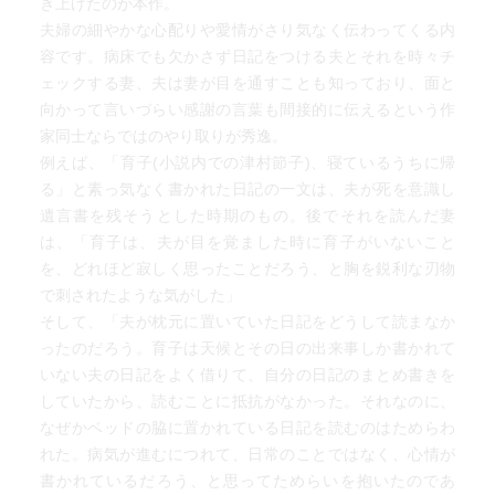
き上げたのが本作。
闘病している本人は、辛過ぎて気持ちが乱れ、周りに当た
夫婦の細やかな心配りや愛情がさり気なく伝わってくる内
ることもわかる。しかし看護者は神の手を持たない。
容です。病床でも欠かさず日記をつける夫とそれを時々チ
本人はそれもよくわかっている。たぶん奇跡もないとわか
ェックする妻、夫は妻が目を通すことも知っており、面と
ってはいるが何とかならないのか、耐えていけるのかと思
向かって言いづらい感謝の言葉も間接的に伝えるという作
う。
家同士ならではのやり取りが秀逸。
そうして自分と闘い、いつか少しずつ肉体と離れる覚悟が
例えば、「育子(小説内での津村節子)、寝ているうちに帰
出来るのだろう。もしかしたらもう感じる力がなくなるく
る」と素っ気なく書かれた日記の一文は、夫が死を意識し
らい病が進んで楽になるのかもしれない、いつか来る自分
遺言書を残そうとした時期のもの。後でそれを読んだ妻
の姿に重ねながら楽観視してみる。
は、「育子は、夫が目を覚ました時に育子がいないこと
を、どれほど寂しく思ったことだろう、と胸を鋭利な刃物
まだ時間があったかもしれない時、死を覚悟して自分で最
で刺されたような気がした」
後を決めた勇気に驚き感嘆した。
そして、「夫が枕元に置いていた日記をどうして読まなか
ったのだろう。育子は天候とその日の出来事しか書かれて
吉村氏は癌とわかった時、家族以外には知らせるなといっ
いない夫の日記をよく借りて、自分の日記のまとめ書きを
た。
していたから、読むことに抵抗がなかった。それなのに、
たぶんわたしにはわからない深い心情があったのだろう。
なぜかベッドの脇に置かれている日記を読むのはためらわ
そして「なぜ自分が」と日記に書かれたという。
れた。病気が進むにつれて、日常のことではなく、心情が
書かれているだろう、と思ってためらいを抱いたのであ