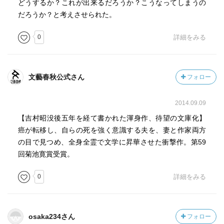
どうするか？これが出来るだろうか？こうなってしまうの
だろうか？と考えさせられた。
0
詳細をみる
文藝春秋公式さん
フォロー
2014.09.09
【吉村昭没後五年を経て書かれた渾身作、待望の文庫化】
癌が転移し、自らの死を強く意識する夫を、妻と作家両方
の目で見つめ、全身全霊で文学に昇華させた衝撃作。第59
回菊池寛賞受賞。
0
詳細をみる
osaka234さん
フォロー