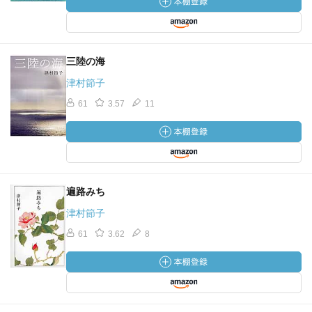
三陸の海
津村節子
61
3.57
11
遍路みち
津村節子
61
3.62
8