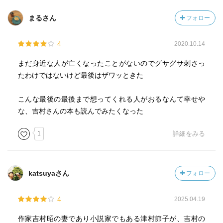
てもらうようにしておこうと思っているが、それにはどう
まるさん
フォロー
したらいいのか等の下調べもしておかないと。
4
2020.10.14
なんか読書感想から大きくずれてしまったが、夫妻の闘病
記を読むにつれ、この夫婦はお互いを尊敬しあっていたの
まだ身近な人が亡くなったことがないのでグサグサ刺さっ
だなと思えたし、尊厳を認め合ったからこその闘病記だな
たわけではないけど最後はザワッときた
とも思えた。
こんな最後の最後まで想ってくれる人がおるなんて幸せや
貧乏なのでお手伝いさんが云々とか、病院のDＸ個室みたい
な、吉村さんの本も読んでみたくなった
なところは無理だが、見習えることは見習いたいなぁと。
1
詳細をみる
katsuyaさん
フォロー
4
2025.04.19
作家吉村昭の妻であり小説家でもある津村節子が、吉村の